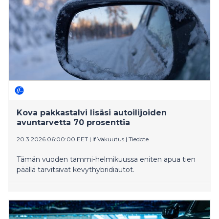
Kova pakkastalvi lisäsi autoilijoiden
avuntarvetta 70 prosenttia
20.3.2026 06:00:00 EET
|
If Vakuutus
|
Tiedote
Tämän vuoden tammi-helmikuussa eniten apua tien
päällä tarvitsivat kevythybridiautot.