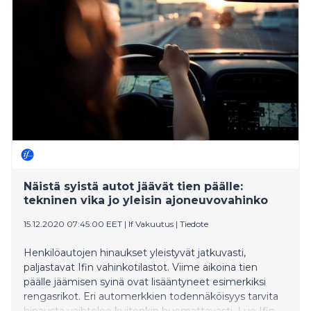
energiankulutuksen merkittävään kasvuun.
Näistä syistä autot jäävät tien päälle:
tekninen vika jo yleisin ajoneuvovahinko
15.12.2020 07:45:00 EET
|
If Vakuutus
|
Tiedote
Henkilöautojen hinaukset yleistyvät jatkuvasti,
paljastavat Ifin vahinkotilastot. Viime aikoina tien
päälle jäämisen syinä ovat lisääntyneet esimerkiksi
rengasrikot. Eri automerkkien todennäköisyys tarvita
hinausta vaihtelee kuitenkin huomattavasti. Lue Ifin