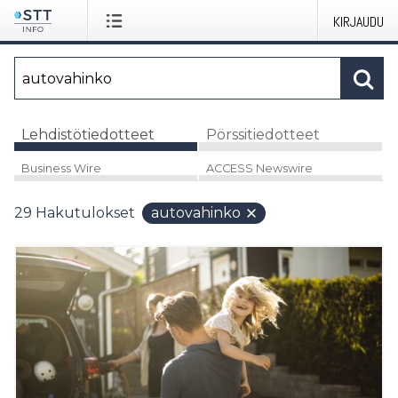
KIRJAUDU
Lehdistötiedotteet
Pörssitiedotteet
Business Wire
ACCESS Newswire
29
Hakutulokset
autovahinko