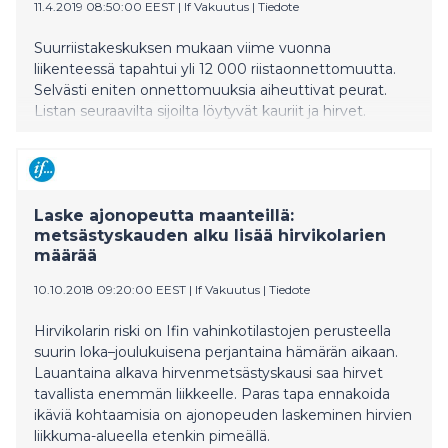
11.4.2019 08:50:00 EEST
|
If Vakuutus
|
Tiedote
Suurriistakeskuksen mukaan viime vuonna
liikenteessä tapahtui yli 12 000 riistaonnettomuutta.
Selvästi eniten onnettomuuksia aiheuttivat peurat.
Listan seuraavilta sijoilta löytyvät kauriit ja hirvet.
Laske ajonopeutta maanteillä:
metsästyskauden alku lisää hirvikolarien
määrää
10.10.2018 09:20:00 EEST
|
If Vakuutus
|
Tiedote
Hirvikolarin riski on Ifin vahinkotilastojen perusteella
suurin loka–joulukuisena perjantaina hämärän aikaan.
Lauantaina alkava hirvenmetsästyskausi saa hirvet
tavallista enemmän liikkeelle. Paras tapa ennakoida
ikäviä kohtaamisia on ajonopeuden laskeminen hirvien
liikkuma-alueella etenkin pimeällä.