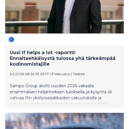
Uusi If helps a lot -raportti:
Ennaltaehkäisystä tulossa yhä tärkeämpää
kodinomistajille
6.5.2026 08:54:39 EEST
|
If Vakuutus
|
Tiedote
Sampo Group aloitti vuoden 2026 vakaalla
ensimmäisen neljänneksen tuloksella, ja kysyntä oli
vahvaa Ifin yksityisasiakkaiden vakuutuksille ja
palveluille. Kotivakuutuksissa on näkyvissä selkeä
trendi, sillä yhä useampi kodinomistaja hakee apua
vahinkojen ennaltaehkäisyyn.