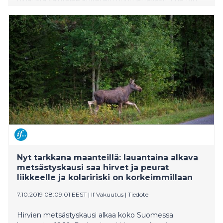
vinkit ennen kuin lähdet pidemmälle joulumatkalle.
Nyt tarkkana maanteillä: lauantaina alkava
metsästyskausi saa hirvet ja peurat
liikkeelle ja kolaririski on korkeimmillaan
7.10.2019 08:09:01 EEST
|
If Vakuutus
|
Tiedote
Hirvien metsästyskausi alkaa koko Suomessa