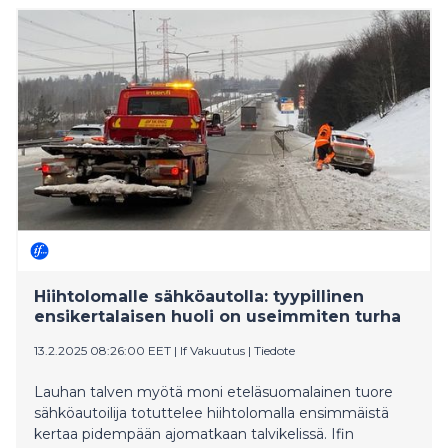
varaosapalveluita. Yhtiö palvelee vakuutusyhtiöitä,
leasing-toimijoita sekä ajoneuvojen käyttäjiä
Suomessa.
Hiihtolomalle sähköautolla: tyypillinen
ensikertalaisen huoli on useimmiten turha
13.2.2025 08:26:00 EET
|
If Vakuutus
|
Tiedote
Lauhan talven myötä moni eteläsuomalainen tuore
sähköautoilija totuttelee hiihtolomalla ensimmäistä
kertaa pidempään ajomatkaan talvikelissä. Ifin