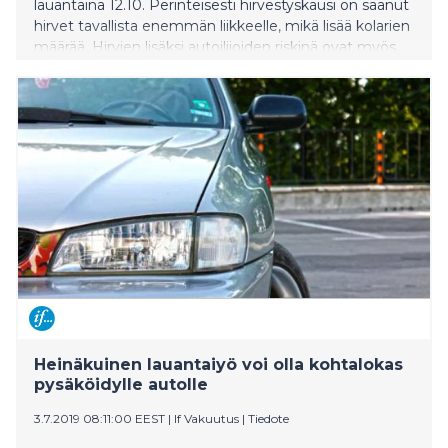
lauantaina 12.10. Perinteisesti hirvestyskausi on saanut
hirvet tavallista enemmän liikkeelle, mikä lisää kolarien
määrää. Hirvien lisäksi autoilijoiden riskinä ovat myös
peurat. Ifin vahinkotilastojen mukaan hirvieläinkolarin
riski onkin suurin loka-joulukuisena perjantaina
hämärän aikaan. Paras tapa ennakoida ikäviä
kohtaamisia on laskea ajonopeutta hirvien liikkuma-
alueella etenkin pimeällä.
Heinäkuinen lauantaiyö voi olla kohtalokas
pysäköidylle autolle
3.7.2019 08:11:00 EEST
|
If Vakuutus
|
Tiedote