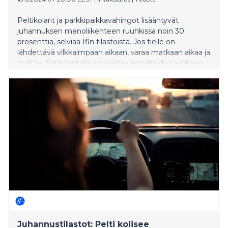
Peltikolarit ja parkkipaikkavahingot lisääntyvät
juhannuksen menoliikenteen ruuhkissa noin 30
prosenttia, selviää Ifin tilastoista. Jos tielle on
lähdettävä vilkkaimpaan aikaan, varaa matkaan aikaa ja
malttia. Sähköautolla kannattaa ennakoida ruuhkaan
juuttumista varaamalla tavallista enemmän puskuria
akkuun.
Juhannustilastot: Pelti kolisee