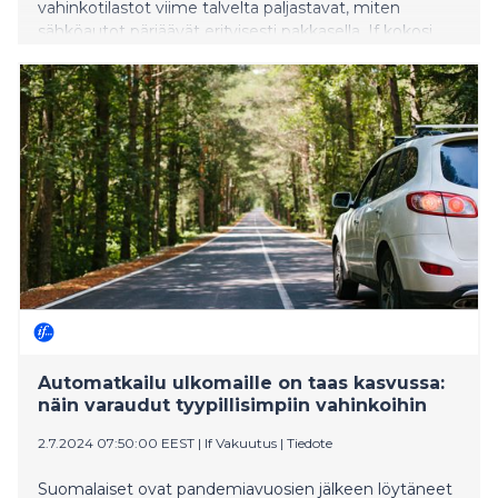
vahinkotilastot viime talvelta paljastavat, miten
sähköautot pärjäävät erityisesti pakkasella. If kokosi
vinkit hiihtolomamatkalle.
Automatkailu ulkomaille on taas kasvussa:
näin varaudut tyypillisimpiin vahinkoihin
2.7.2024 07:50:00 EEST
|
If Vakuutus
|
Tiedote
Suomalaiset ovat pandemiavuosien jälkeen löytäneet