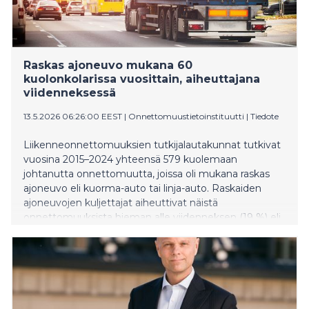
Raskas ajoneuvo mukana 60
kuolonkolarissa vuosittain, aiheuttajana
viidenneksessä
13.5.2026 06:26:00 EEST
|
Onnettomuustietoinstituutti
|
Tiedote
Liikenneonnettomuuksien tutkijalautakunnat tutkivat
vuosina 2015–2024 yhteensä 579 kuolemaan
johtanutta onnettomuutta, joissa oli mukana raskas
ajoneuvo eli kuorma-auto tai linja-auto. Raskaiden
ajoneuvojen kuljettajat aiheuttivat näistä
onnettomuuksista hieman alle viidenneksen (19 %) eli
vuosittain keskimäärin yksitoista onnettomuutta.
Suurimmassa osassa aiheuttajana oli toinen
moottoriajoneuvo.