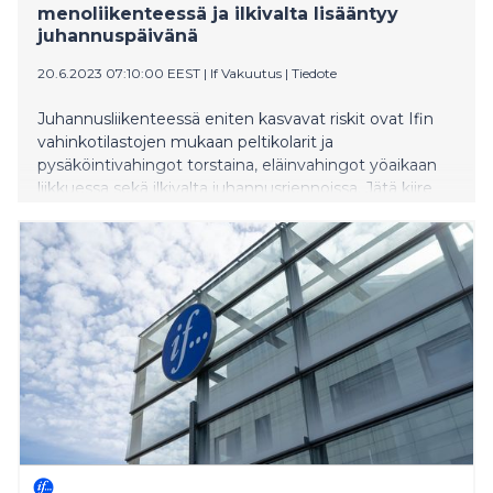
menoliikenteessä ja ilkivalta lisääntyy
juhannuspäivänä
20.6.2023 07:10:00 EEST
|
If Vakuutus
|
Tiedote
Juhannusliikenteessä eniten kasvavat riskit ovat Ifin
vahinkotilastojen mukaan peltikolarit ja
pysäköintivahingot torstaina, eläinvahingot yöaikaan
liikkuessa sekä ilkivalta juhannusriennoissa. Jätä kiire
kotiin ennen juhannusruuhkiin lähtöä. Poimi myös
vinkit matkantekoon sähköautolla.