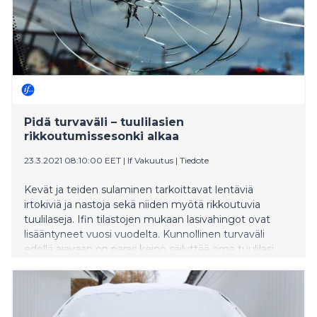
Pidä turvaväli – tuulilasien
rikkoutumissesonki alkaa
23.3.2021 08:10:00 EET
|
If Vakuutus
|
Tiedote
Kevät ja teiden sulaminen tarkoittavat lentäviä
irtokiviä ja nastoja sekä niiden myötä rikkoutuvia
tuulilaseja. Ifin tilastojen mukaan lasivahingot ovat
lisääntyneet vuosi vuodelta. Kunnollinen turvaväli
edellä ajavaan on paras keino säilyttää oma tuulilasi
ehjänä.