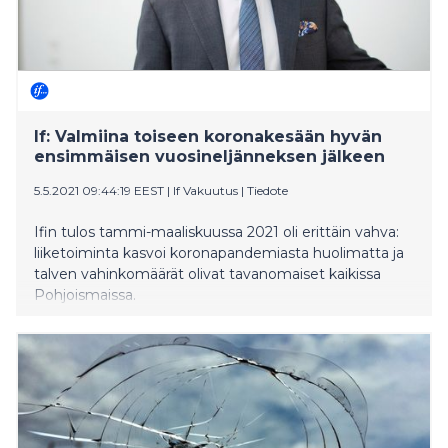
If: Valmiina toiseen koronakesään hyvän
ensimmäisen vuosineljänneksen jälkeen
5.5.2021 09:44:19 EEST
|
If Vakuutus
|
Tiedote
Ifin tulos tammi-maaliskuussa 2021 oli erittäin vahva:
liiketoiminta kasvoi koronapandemiasta huolimatta ja
talven vahinkomäärät olivat tavanomaiset kaikissa
Pohjoismaissa.