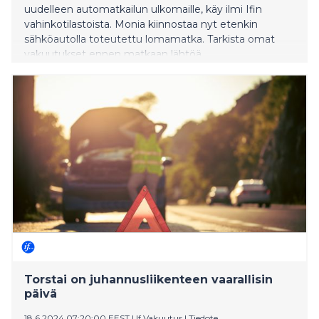
uudelleen automatkailun ulkomaille, käy ilmi Ifin
vahinkotilastoista. Monia kiinnostaa nyt etenkin
sähköautolla toteutettu lomamatka. Tarkista omat
vakuutukset ennen matkaan lähtöä.
Torstai on juhannusliikenteen vaarallisin
päivä
18.6.2024 07:20:00 EEST
|
If Vakuutus
|
Tiedote