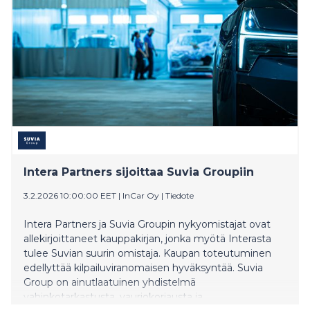
Intera Partners sijoittaa Suvia Groupiin
3.2.2026 10:00:00 EET
|
InCar Oy
|
Tiedote
Intera Partners ja Suvia Groupin nykyomistajat ovat
allekirjoittaneet kauppakirjan, jonka myötä Interasta
tulee Suvian suurin omistaja. Kaupan toteutuminen
edellyttää kilpailuviranomaisen hyväksyntää. Suvia
Group on ainutlaatuinen yhdistelmä
vahinkotarkastusta, vauriokorjausta ja