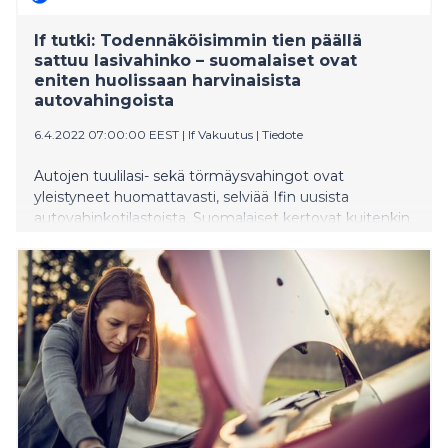
If tutki: Todennäköisimmin tien päällä
sattuu lasivahinko – suomalaiset ovat
eniten huolissaan harvinaisista
autovahingoista
6.4.2022 07:00:00 EEST
|
If Vakuutus
|
Tiedote
Autojen tuulilasi- sekä törmäysvahingot ovat
yleistyneet huomattavasti, selviää Ifin uusista
autovahinkotilastoista. Suomalaiset kertovat kuitenkin
olevansa eniten huolissaan harvinaisemmista mutta
vaarallisemmista vahingoista kuten eläintörmäyksistä
ja ulosajoista.