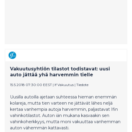
Vakuutusyhtiön tilastot todistavat: uusi
auto jättää yhä harvemmin tielle
15.5.2018 07:30:00 EEST
|
If Vakuutus
|
Tiedote
​Uusilla autoilla ajetaan suhteessa hieman enemmän
kolareja, mutta tien varteen ne jättävät lähes neljä
kertaa vanhempia autoja harvemmin, paljastavat Ifin
vahinkotilastot. Auton iän mukana kasvaakin sen
vahinkoherkkyys, mutta moni vakuuttaa vanhemman
auton vähemmän kattavasti.