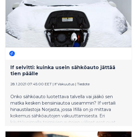
If selvitti: kuinka usein sähköauto jättää
tien päälle
28.1.2021 07:45:00 EET
|
If Vakuutus
|
Tiedote
Onko sähköauto luotettava talvella vai jääkö sen
matka kesken bensiiniautoa useammin? If vertaili
hinaustilastoja Norjasta, jossa Ifillä on jo mittava
kokemus sähköautojen vakuuttamisesta. Eri
käyttövoimalla toimivien autojen väliset erot ovat
pienempiä, kuin moni olettaa. Pakkasella
sähköautoilijan on kuitenkin syytä varautua