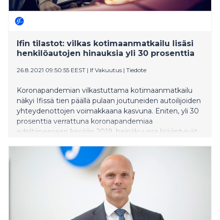
Ifin tilastot: vilkas kotimaanmatkailu lisäsi
henkilöautojen hinauksia yli 30 prosenttia
26.8.2021 09:50:55 EEST
|
If Vakuutus
|
Tiedote
Koronapandemian vilkastuttama kotimaanmatkailu
näkyi Ifissä tien päällä pulaan joutuneiden autoilijoiden
yhteydenottojen voimakkaana kasvuna. Eniten, yli 30
prosenttia verrattuna koronapandemiaa
edeltäneeseen kesään 2019, heinäkuussa lisääntyivät
henkilöautojen hinaukset.