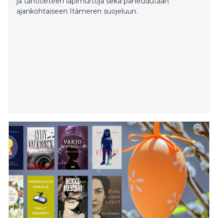
ja tähtitieteen läpimurtoja sekä paneudutaan
ajankohtaiseen Itämeren suojeluun.