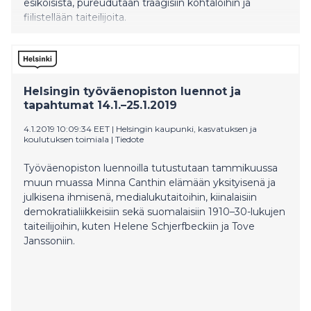
esikoisista, pureudutaan traagisiin kohtaloihin ja
fiilistellään taiteilijoita.
Helsingin työväenopiston luennot ja
tapahtumat 14.1.–25.1.2019
4.1.2019 10:09:34 EET
|
Helsingin kaupunki, kasvatuksen ja
koulutuksen toimiala
|
Tiedote
Työväenopiston luennoilla tutustutaan tammikuussa
muun muassa Minna Canthin elämään yksityisenä ja
julkisena ihmisenä, medialukutaitoihin, kiinalaisiin
demokratialiikkeisiin sekä suomalaisiin 1910–30-lukujen
taiteilijoihin, kuten Helene Schjerfbeckiin ja Tove
Janssoniin.