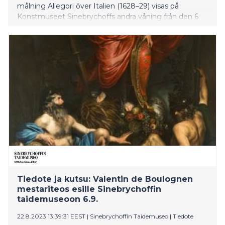
målning Allegori över Italien (1628–29) visas på
Konstmuseet Sinebrychoffs andra våning från den 6
september 2023. Verket deponeras på Konstmuseet
Sinebrychoff under den tid Finlands Rom-institut Villa
Lante renoveras. Valentin hör till Caravaggios (1571–
1610) mest betydande efterföljare. På
miniatyrutställningen presenteras målningens unika
historiska kontext.
Tiedote ja kutsu: Valentin de Boulognen
mestariteos esille Sinebrychoffin
taidemuseoon 6.9.
22.8.2023 13:39:31 EEST
|
Sinebrychoffin Taidemuseo
|
Tiedote