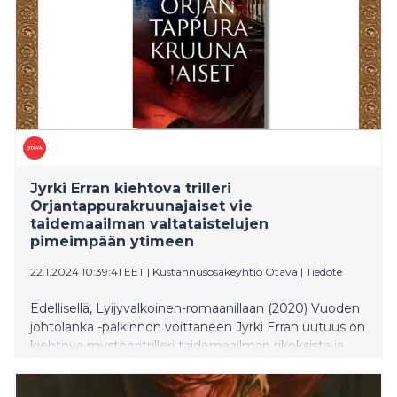
ennakkoesittelyyn ti 10.9.2024 klo 14.00. Ilmoittaudu
mukaan: merja.haikio@siff.fi
Jyrki Erran kiehtova trilleri
Orjantappurakruunajaiset vie
taidemaailman valtataistelujen
pimeimpään ytimeen
22.1.2024 10:39:41 EET
|
Kustannusosakeyhtiö Otava
|
Tiedote
Edellisellä, Lyijyvalkoinen-romaanillaan (2020) Vuoden
johtolanka -palkinnon voittaneen Jyrki Erran uutuus on
kiehtova mysteeritrilleri taidemaailman rikoksista ja
taideteosten kätkemistä salaisuuksista.