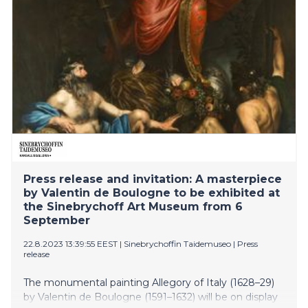
Press release and invitation: A masterpiece
by Valentin de Boulogne to be exhibited at
the Sinebrychoff Art Museum from 6
September
22.8.2023 13:39:55 EEST
|
Sinebrychoffin Taidemuseo
|
Press
release
The monumental painting Allegory of Italy (1628–29)
by Valentin de Boulogne (1591–1632) will be on display