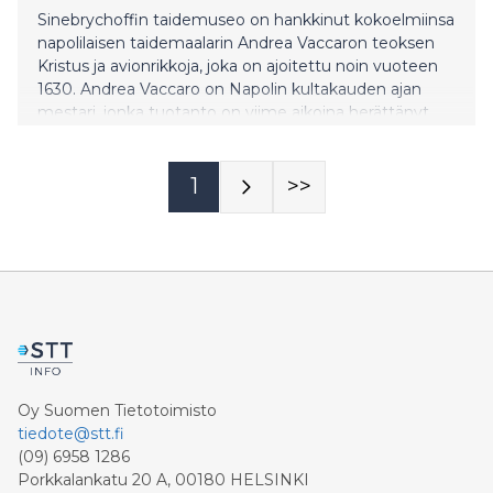
Sinebrychoffin taidemuseo on hankkinut kokoelmiinsa
napolilaisen taidemaalarin Andrea Vaccaron teoksen
Kristus ja avionrikkoja, joka on ajoitettu noin vuoteen
1630. Andrea Vaccaro on Napolin kultakauden ajan
mestari, jonka tuotanto on viime aikoina herättänyt
erityistä kiinnostusta tutkijoiden parissa. Hänen
varhaistuotantonsa, johon myös Sinebrychoffin
taidemuseon hankkima teos lukeutuu, on edelleen
1
>>
vähemmän tunnettua.
Oy Suomen Tietotoimisto
tiedote@stt.fi
(09) 6958 1286
Porkkalankatu 20 A, 00180 HELSINKI