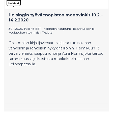
Helsingin työväenopiston menovinkit 10.2.–
14.2.2020
30.1.2020 14:11:48 EET
|
Helsingin kaupunki, kasvatuksen ja
koulutuksen toimiala
|
Tiedote
Opistotalon kirjailijavieraat -sarjassa tutustutaan
vahvoihin ja rohkeisiin nykykirjailijoihin. Helmikuun 13.
päivä vieraaksi saapuu runoilija Aura Nurmi, joka kertoo
tammikuussa julkaistusta runokokoelmastaan
Leijonapatsailla.