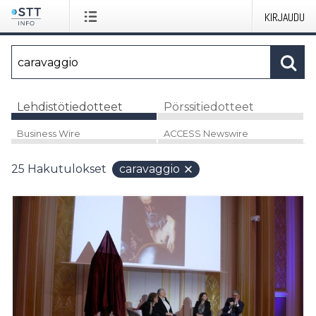
KIRJAUDU
Lehdistötiedotteet
Pörssitiedotteet
Business Wire
ACCESS Newswire
25
Hakutulokset
caravaggio