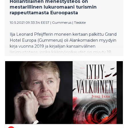
Hollantilainen menestysteos on
mestarillinen lukuromaani turismin
rappeuttamasta Euroopasta
10.5.2021 09:33:34 EEST
|
Gummerus
|
Tiedote
Ilja Leonard Pfeijfferin moneen kertaan palkittu Grand
Hotel Europa (Gummerus) oli Alankomaiden myydyin
kirja vuonna 2019 ja kirjailijan kansainvälinen
läpimurtoteos, jonka käännösoikeudet on myyty 18
maahan. Älykäs, vetävä ja poleeminen romaani kertoo
Euroopasta ja sen tulevaisuudesta globalisaation,
siirtolaisvirtojen ja massaturismin aikana. Samalla se on
vangitseva kertomus menetetystä rakkaudesta ja
seikkailusta Caravaggion kadonneen maalauksen
jäljillä.