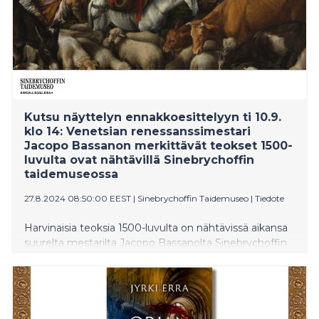
Kutsu näyttelyn ennakkoesittelyyn ti 10.9.
klo 14: Venetsian renessanssimestari
Jacopo Bassanon merkittävät teokset 1500-
luvulta ovat nähtävillä Sinebrychoffin
taidemuseossa
27.8.2024 08:50:00 EEST
|
Sinebrychoffin Taidemuseo
|
Tiedote
Harvinaisia teoksia 1500-luvulta on nähtävissä aikansa
suurelta mestarilta Jacopo Bassanolta Sinebrychoffin
taidemuseossa. Taiturillinen eläinten sekä valon ja värin
kuvaaja loi uuden maalaustaiteen lajin, jonka myötä
menestys oli taattu. Kansallisgallerian kokoelmaan
kuuluvien Bassanon teosten materiaalitutkimus
paljasti uusia löytöjä. Tervetuloa näyttelyn