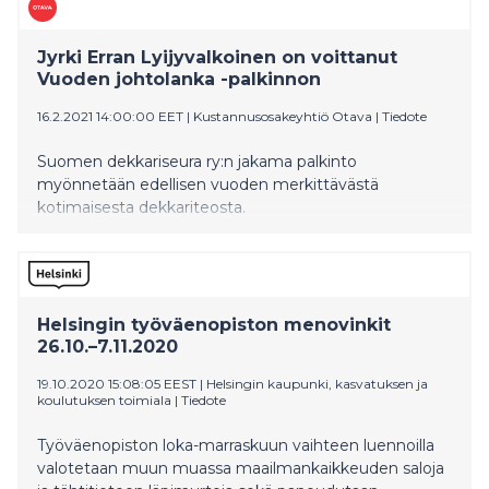
Jyrki Erran Lyijyvalkoinen on voittanut
Vuoden johtolanka -palkinnon
16.2.2021 14:00:00 EET
|
Kustannusosakeyhtiö Otava
|
Tiedote
Suomen dekkariseura ry:n jakama palkinto
myönnetään edellisen vuoden merkittävästä
kotimaisesta dekkariteosta.
Helsingin työväenopiston menovinkit
26.10.–7.11.2020
19.10.2020 15:08:05 EEST
|
Helsingin kaupunki, kasvatuksen ja
koulutuksen toimiala
|
Tiedote
Työväenopiston loka-marraskuun vaihteen luennoilla
valotetaan muun muassa maailmankaikkeuden saloja