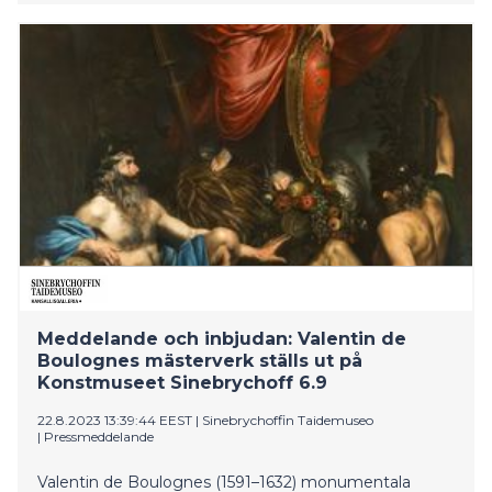
on the second floor of the Sinebrychoff Art Museum
from 6 September 2023. The work will be deposited at
the Sinebrychoff Art Museum during the renovation
of the Villa Lante, the Finnish Institute in Rome.
Valentin is one of Caravaggio’s (1571–1610) closest
followers. The mini-exhibition will present to the public
the unique historical context of the painting.
Meddelande och inbjudan: Valentin de
Boulognes mästerverk ställs ut på
Konstmuseet Sinebrychoff 6.9
22.8.2023 13:39:44 EEST
|
Sinebrychoffin Taidemuseo
|
Pressmeddelande
Valentin de Boulognes (1591–1632) monumentala