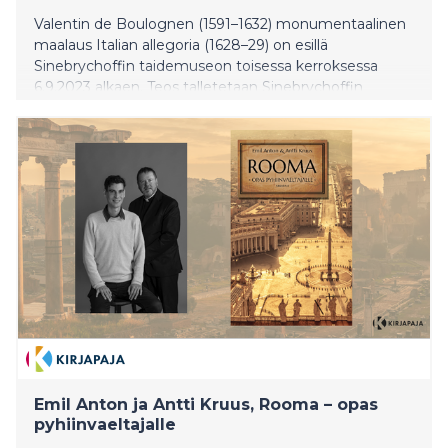
Valentin de Boulognen (1591–1632) monumentaalinen
maalaus Italian allegoria (1628–29) on esillä
Sinebrychoffin taidemuseon toisessa kerroksessa
6.9.2023 alkaen. Teos talletetaan Sinebrychoffin
taidemuseoon Suomen Rooman-instituutin Villa
Lanten peruskorjauksen ajaksi. Valentin kuuluu
Caravaggion (1571–1610) merkittävimpiin seuraajiin.
Pienoisnäyttelyssä yleisölle esitellään maalauksen
ainutlaatuinen historiallinen konteksti.
Emil Anton ja Antti Kruus, Rooma – opas
pyhiinvaeltajalle