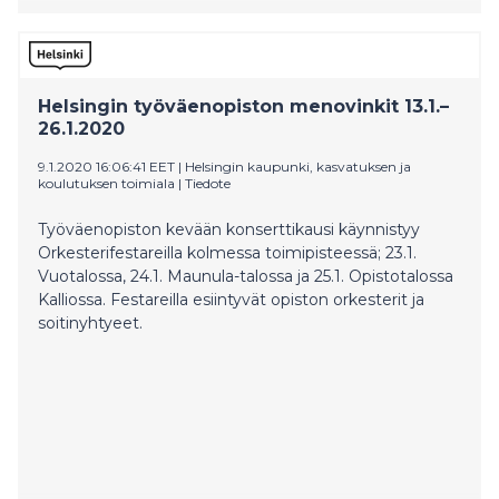
Helsingin työväenopiston menovinkit 13.1.–
26.1.2020
9.1.2020 16:06:41 EET
|
Helsingin kaupunki, kasvatuksen ja
koulutuksen toimiala
|
Tiedote
Työväenopiston kevään konserttikausi käynnistyy
Orkesterifestareilla kolmessa toimipisteessä; 23.1.
Vuotalossa, 24.1. Maunula-talossa ja 25.1. Opistotalossa
Kalliossa. Festareilla esiintyvät opiston orkesterit ja
soitinyhtyeet.