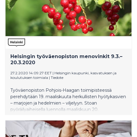
Helsingin työväenopiston menovinkit 9.3.–
20.3.2020
27.2.2020 14:09:27 EET
|
Helsingin kaupunki, kasvatuksen ja
koulutuksen toimiala
|
Tiedote
Työväenopiston Pohjois-Haagan toimipisteessä
perehdytään 19. maaliskuuta herkullisten hyötykasvien
– marjojen ja hedelmien – viljelyyn. Stoan
pyöräilyaiheisella luennolla maaliskuun 20.
matkatarinoiden lisäksi jaetaan oivia vinkkejä niin
aloitteleville pyöräretkeilijöille kuin kokeneille
konkareille.