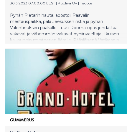
30.3.2023 07:00:00 EEST
|
Publiva Oy
|
Tiedote
Pyhän Pietarin hauta, apostoli Paavalin
mestauspaikka, pala Jeesuksen ristiä ja pyhän
Valentinuksen pääkallo – uusi Rooma-opas johdattaa
vakavat ja vähemmän vakavat pyhiinvaeltajat Ikuisen
kaupungin mysteerien äärelle. Pääsiäisenä Vatikaanin
aukiolle kokoontuu satoja tuhansia pyhiinvaeltajia ja
turisteja.