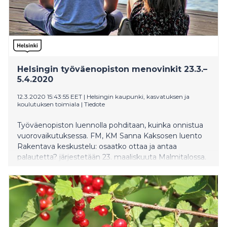
Helsingin työväenopiston menovinkit 23.3.–
5.4.2020
12.3.2020 15:43:55 EET
|
Helsingin kaupunki, kasvatuksen ja
koulutuksen toimiala
|
Tiedote
Työväenopiston luennolla pohditaan, kuinka onnistua
vuorovaikutuksessa. FM, KM Sanna Kaksosen luento
Rakentava keskustelu: osaatko ottaa ja antaa
palautetta? järjestetään 23. maaliskuuta Malmitalossa.