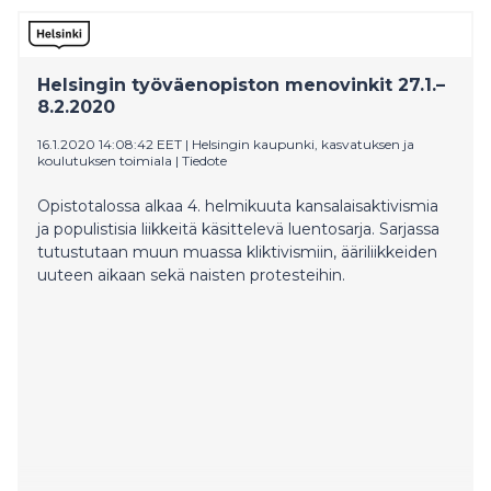
Helsingin työväenopiston menovinkit 27.1.–
8.2.2020
16.1.2020 14:08:42 EET
|
Helsingin kaupunki, kasvatuksen ja
koulutuksen toimiala
|
Tiedote
Opistotalossa alkaa 4. helmikuuta kansalaisaktivismia
ja populistisia liikkeitä käsittelevä luentosarja. Sarjassa
tutustutaan muun muassa kliktivismiin, ääriliikkeiden
uuteen aikaan sekä naisten protesteihin.