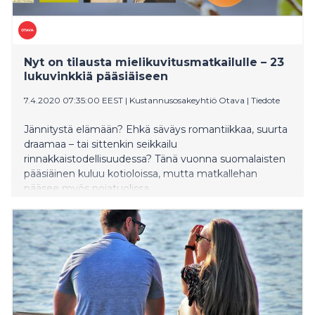
Nyt on tilausta mielikuvitusmatkailulle – 23
lukuvinkkiä pääsiäiseen
7.4.2020 07:35:00 EEST
|
Kustannusosakeyhtiö Otava
|
Tiedote
Jännitystä elämään? Ehkä säväys romantiikkaa, suurta
draamaa – tai sittenkin seikkailu
rinnakkaistodellisuudessa? Tänä vuonna suomalaisten
pääsiäinen kuluu kotioloissa, mutta matkallehan
pääsee myös nojatuolissa.