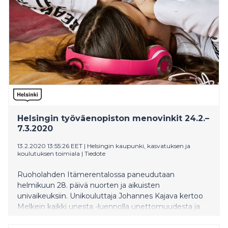
Helsingin työväenopiston menovinkit 24.2.–
7.3.2020
13.2.2020 13:55:26 EET
|
Helsingin kaupunki, kasvatuksen ja
koulutuksen toimiala
|
Tiedote
Ruoholahden Itämerentalossa paneudutaan
helmikuun 28. päivä nuorten ja aikuisten
univaikeuksiin. Unikouluttaja Johannes Kajava kertoo
Melkein kaikki unesta -luennolla unettomuudesta ja
unihäiriöistä sekä niiden hoidosta.