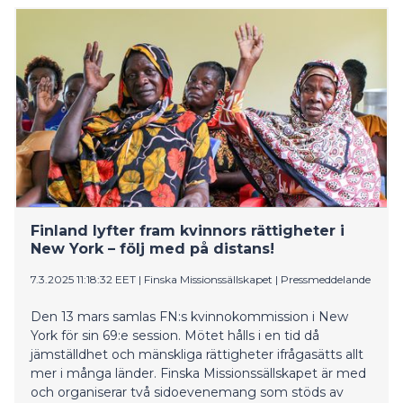
Helsingissä kuluneen valtuustokauden 2021–2025
aikana arvioidaan neljän pääteeman kautta;
tarkastelussa ovat ekologinen, sosiaalinen,
taloudellinen ja kulttuurinen kestävyys.
Finland lyfter fram kvinnors rättigheter i
New York – följ med på distans!
7.3.2025 11:18:32 EET
|
Finska Missionssällskapet
|
Pressmeddelande
Den 13 mars samlas FN:s kvinnokommission i New
York för sin 69:e session. Mötet hålls i en tid då
jämställdhet och mänskliga rättigheter ifrågasätts allt
mer i många länder. Finska Missionssällskapet är med
och organiserar två sidoevenemang som stöds av