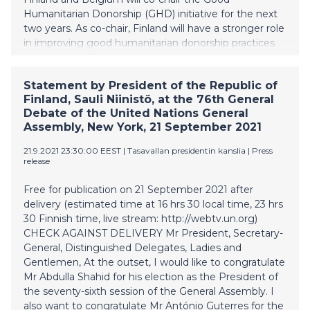
Humanitarian Donorship (GHD) initiative for the next
two years. As co-chair, Finland will have a stronger role
in improving good humanitarian donorship practices
at a time when the need for humanitarian assistance
is higher than ever.
Statement by President of the Republic of
Finland, Sauli Niinistö, at the 76th General
Debate of the United Nations General
Assembly, New York, 21 September 2021
21.9.2021 23:30:00 EEST
|
Tasavallan presidentin kanslia
|
Press
release
Free for publication on 21 September 2021 after
delivery (estimated time at 16 hrs 30 local time, 23 hrs
30 Finnish time, live stream: http://webtv.un.org)
CHECK AGAINST DELIVERY Mr President, Secretary-
General, Distinguished Delegates, Ladies and
Gentlemen, At the outset, I would like to congratulate
Mr Abdulla Shahid for his election as the President of
the seventy-sixth session of the General Assembly. I
also want to congratulate Mr António Guterres for the