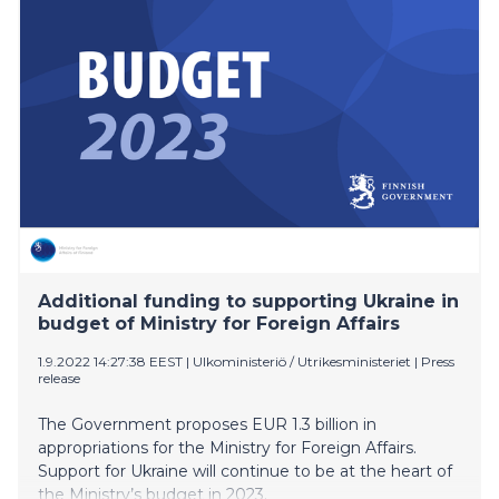
attend ministerial events in New York and have
bilateral meetings with their counterparts and with
representatives of the UN. Minister Skinnari also has
Team Finland programme.
Additional funding to supporting Ukraine in
budget of Ministry for Foreign Affairs
1.9.2022 14:27:38 EEST
|
Ulkoministeriö / Utrikesministeriet
|
Press
release
The Government proposes EUR 1.3 billion in
appropriations for the Ministry for Foreign Affairs.
Support for Ukraine will continue to be at the heart of
the Ministry’s budget in 2023.