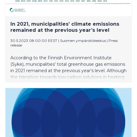
In 2021, municipalities’ climate emissions
remained at the previous year’s level
30.5.2023 08:00:00 EEST
|
Suomen ympäristökeskus
|
Press
release
According to the Finnish Environment Institute
(Syke), municipalities’ total greenhouse gas emissions
in 2021 remained at the previous year’s level. Although
the transition towards low-carbon solutions in heating
methods continued, the positive emissions
development was slowed down especially by the
higher consumption of heating energy in buildings
when compared to the previous year.