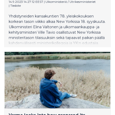
14.9.2023 14:27:12 EEST
|
Ulkoministeriö / Utrikesministeriet
|
Tiedote
Yhdistyneiden kansakuntien 78. yleiskokouksen
korkean tason viikko alkaa New Yorkissa 18. syyskuuta.
Ulkoministeri Elina Valtonen ja ulkomaankauppa- ja
kehitysministeri Ville Tavio osallistuvat New Yorkissa
ministeritason tilaisuuksiin sekä tapaavat paikan päällä
kahdenvälisesti ministerikollegoja ja YK:n edustajia.
Ministeri Taviolla on lisäksi Suomen
kaupallistaloudellisten intressien edistämiseen New
Yorkin metropolialueella liittyvää ohjelmaa.