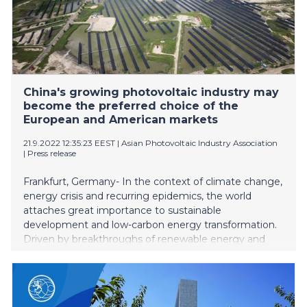
China's growing photovoltaic industry may
become the preferred choice of the
European and American markets
21.9.2022 12:35:23 EEST
|
Asian Photovoltaic Industry Association
|
Press release
Frankfurt, Germany- In the context of climate change,
energy crisis and recurring epidemics, the world
attaches great importance to sustainable
development and low-carbon energy transformation.
Driven by breakthroughs of renewable energy and
policy tools, the global photovoltaic market maintains
a good development trend. In recent years, China's
photovoltaic industry has become an important player
in the global photovoltaic industry. For the global