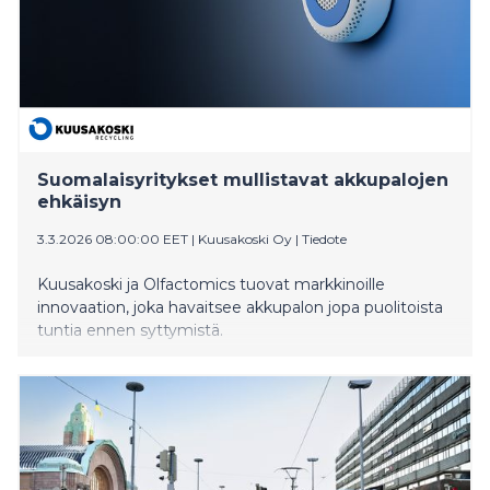
Suomalaisyritykset mullistavat akkupalojen
ehkäisyn
3.3.2026 08:00:00 EET
|
Kuusakoski Oy
|
Tiedote
Kuusakoski ja Olfactomics tuovat markkinoille
innovaation, joka havaitsee akkupalon jopa puolitoista
tuntia ennen syttymistä.