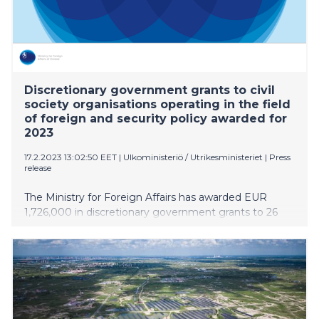
Discretionary government grants to civil
society organisations operating in the field
of foreign and security policy awarded for
2023
17.2.2023 13:02:50 EET
|
Ulkoministeriö / Utrikesministeriet
|
Press
release
The Ministry for Foreign Affairs has awarded EUR
1,726,000 in discretionary government grants to 26
civil society organisations (CSOs) operating in the field
of foreign and security policy.