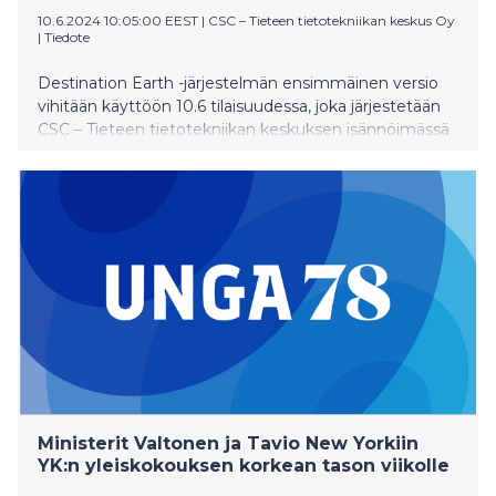
10.6.2024 10:05:00 EEST
|
CSC – Tieteen tietotekniikan keskus Oy
|
Tiedote
Destination Earth -järjestelmän ensimmäinen versio
vihitään käyttöön 10.6 tilaisuudessa, joka järjestetään
CSC – Tieteen tietotekniikan keskuksen isännöimässä
LUMI-datakeskuksessa Kajaanissa. Supertietokone
LUMIlla ja CSC:llä on ollut hankepartnerina merkittävä
rooli Euroopan komission poikkeuksellisessa
aloitteessa, jonka tavoitteena on luoda kuluvan
vuosikymmenen loppuun mennessä maapallon
digitaalinen kaksonen.
Ministerit Valtonen ja Tavio New Yorkiin
YK:n yleiskokouksen korkean tason viikolle