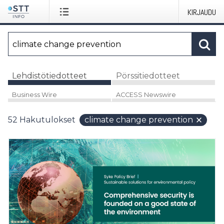
KIRJAUDU
Lehdistötiedotteet
Pörssitiedotteet
Business Wire
ACCESS Newswire
52
Hakutulokset
climate change prevention