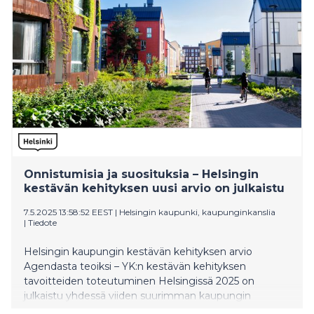
Onnistumisia ja suosituksia – Helsingin
kestävän kehityksen uusi arvio on julkaistu
7.5.2025 13:58:52 EEST
|
Helsingin kaupunki, kaupunginkanslia
|
Tiedote
Helsingin kaupungin kestävän kehityksen arvio
Agendasta teoiksi – YK:n kestävän kehityksen
tavoitteiden toteutuminen Helsingissä 2025 on
julkaistu yhdessä viiden suurimman kaupungin
arvioiden kanssa. Kestävyyden toteutumista