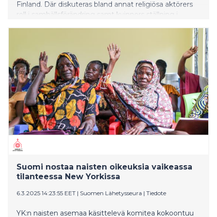
Finland. Där diskuteras bland annat religiösa aktörers
roll i samhällsförändring samt kvinnors ställning i
fredsarbete.
Suomi nostaa naisten oikeuksia vaikeassa
tilanteessa New Yorkissa
6.3.2025 14:23:55 EET
|
Suomen Lähetysseura
|
Tiedote
YK:n naisten asemaa käsittelevä komitea kokoontuu