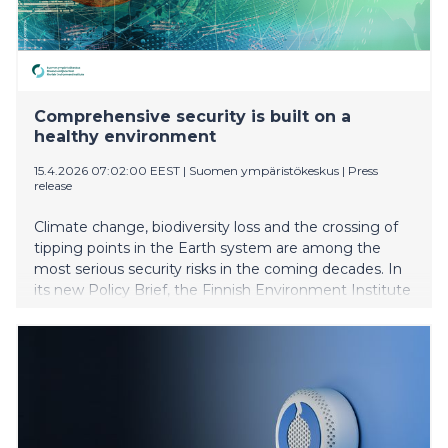
Comprehensive security is built on a
healthy environment
15.4.2026 07:02:00 EEST
|
Suomen ympäristökeskus
|
Press
release
Climate change, biodiversity loss and the crossing of
tipping points in the Earth system are among the
most serious security risks in the coming decades. In
its new Policy Brief, the Finnish Environment Institute
highlights that the environment and nature must be
firmly integrated into Finland’s comprehensive
security model and decision-making.