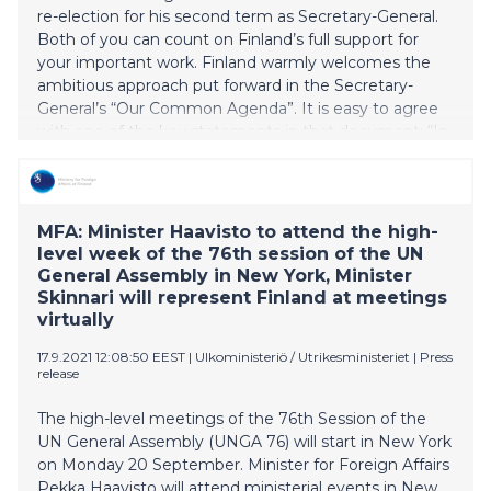
re-election for his second term as Secretary-General.
Both of you can count on Finland’s full support for
your important work. Finland warmly welcomes the
ambitious approach put forward in the Secretary-
General’s “Our Common Agenda”. It is easy to agree
with one of the key statements in that document: “In
our biggest shared test since the Second World War,
humanity faces a stark and urgent choice: a
breakdown or a breakthrough.” We are indeed at a
critical juncture. If humanity is to make the right
MFA: Minister Haavisto to attend the high-
choice, a breakthrough rather t
level week of the 76th session of the UN
General Assembly in New York, Minister
Skinnari will represent Finland at meetings
virtually
17.9.2021 12:08:50 EEST
|
Ulkoministeriö / Utrikesministeriet
|
Press
release
The high-level meetings of the 76th Session of the
UN General Assembly (UNGA 76) will start in New York
on Monday 20 September. Minister for Foreign Affairs
Pekka Haavisto will attend ministerial events in New