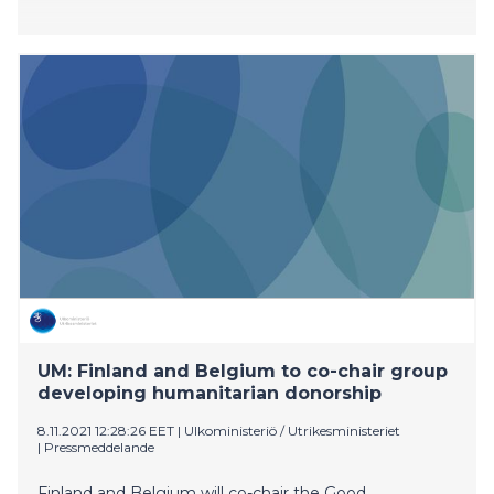
UM: Finland and Belgium to co-chair group
developing humanitarian donorship
8.11.2021 12:28:26 EET
|
Ulkoministeriö / Utrikesministeriet
|
Pressmeddelande
Finland and Belgium will co-chair the Good