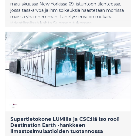
maaliskuussa New Yorkissa 69. istuntoon tilanteessa,
jossa tasa-arvoa ja ihmisoikeuksia haastetaan monissa
maissa yhä enemmän. Lähetysseura on mukana
järjestämässä kahta Suomen tukemaa
sivutapahtumaa, joissa keskustellaan mm.
uskonnollisten toimijoiden roolista yhteiskunnan
muuttamisessa sekä naisten asemasta rauhantyössä.
Supertietokone LUMIlla ja CSC:llä iso rooli
Destination Earth -hankkeen
ilmastosimulaatioiden tuotannossa