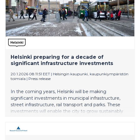
Helsinki preparing for a decade of
significant infrastructure investments
20.1.2026 08:11:51 EET
|
Helsingin kaupunki, kaupunkiympäristön
toimiala
|
Press release
In the coming years, Helsinki will be making
significant investments in municipal infrastructure,
street infrastructure, rail transport and parks. These
investments will enable the city to grow sustainably
while responding to trade and industry needs and
contributing to the functional everyday life of
residents. At the same time, the City is working to
ensure that Helsinki remains functional during the