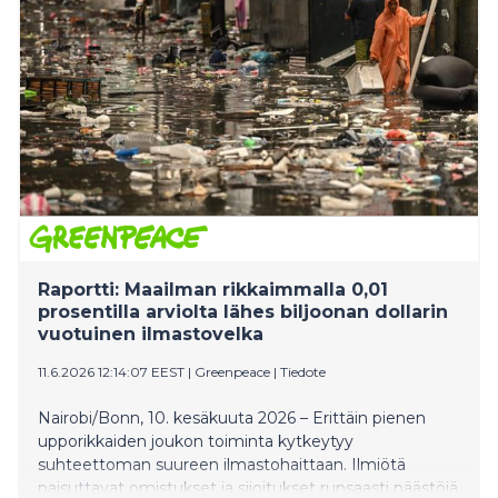
Raportti: Maailman rikkaimmalla 0,01
prosentilla arviolta lähes biljoonan dollarin
vuotuinen ilmastovelka
11.6.2026 12:14:07 EEST
|
Greenpeace
|
Tiedote
Nairobi/Bonn, 10. kesäkuuta 2026 – Erittäin pienen
upporikkaiden joukon toiminta kytkeytyy
suhteettoman suureen ilmastohaittaan. Ilmiötä
paisuttavat omistukset ja sijoitukset runsaasti päästöjä