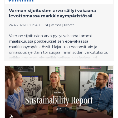
Varman sijoitusten arvo säilyi vakaana
levottomassa markkinaympäristössä
24.4.2026 09:03:40 EEST
|
Varma
|
Tiedote
Varman sijoitusten arvo pysyi vakaana tammi–
maaliskuussa poikkeuksellisen epävakaassa
markkinaympäristössä. Hajautus maanosittain ja
omaisuuslajeittain toi suojaa Iranin sodan vaikutuksilta,
vaikka energian hintapiikit heijastuivat laajasti eri
omaisuuslajeihin.