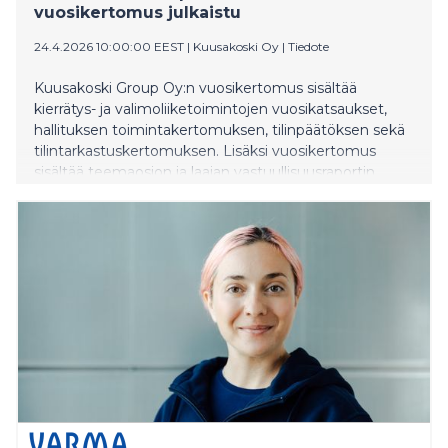
vuosikertomus julkaistu
24.4.2026 10:00:00 EEST
|
Kuusakoski Oy
|
Tiedote
Kuusakoski Group Oy:n vuosikertomus sisältää
kierrätys- ja valimoliiketoimintojen vuosikatsaukset,
hallituksen toimintakertomuksen, tilinpäätöksen sekä
tilintarkastuskertomuksen. Lisäksi vuosikertomus
sisältää teemaosion ja laajan vastuullisuusraportin.