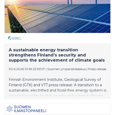
A sustainable energy transition
strengthens Finland’s security and
supports the achievement of climate goals
30.6.2026 10:59:23 EEST
|
Suomen ympäristökeskus
|
Press release
Finnish Environment Institute, Geological Survey of
Finland (GTK) and VTT press release: A transition to a
sustainable, electrified and fossil-free energy system is
essential in order to reduce risks and achieve climate
targets. Finland’s dependence on imported fossil fuels
weakens energy security and limits opportunities for
economic growth. Although the use of imported fossil