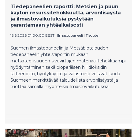
fuels has already been successfully reduced, further
Tiedepaneelien raportti: Metsien ja puun
action is still needed to advance a sustainable energy
käytön resurssitehokkuutta, arvonlisäystä
transition.
ja ilmastovaikutuksia pystytään
parantamaan yhtäaikaisesti
15.6.2026 01:00:00 EEST
|
Ilmastopaneeli
|
Tiedote
Suomen ilmastopaneelin ja Metsäbiotalouden
tiedepaneelin yhteisraportin mukaan
metsäteollisuuden sivuvirtojen materiaalitehokkaampi
hyödyntäminen sekä bioperäisen hiilidioksidin
talteenotto, hyötykäyttö ja varastointi voisivat luoda
Suomeen merkittävää taloudellista arvonlisäystä ja
tuottaa samalla myönteisiä ilmastovaikutuksia.