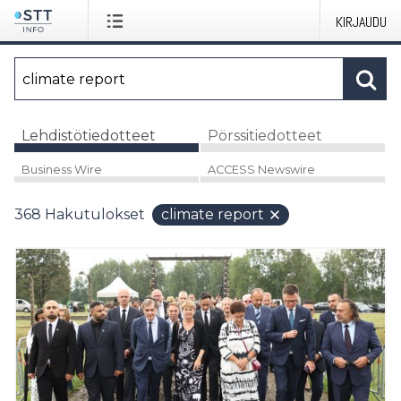
KIRJAUDU
Lehdistötiedotteet
Pörssitiedotteet
Business Wire
ACCESS Newswire
368
Hakutulokset
climate report