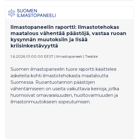
tuottavaan toimintaan sekä hiili-intensiivinen
elämäntapa, paljastaa Greenpeacen tuore
kansainvälinen raportti. Vuonna 2022 maailman
rikkaimman 0,01 prosentin sijoitukset kytkeytyivät
Ilmastopaneelin raportti: Ilmastotehokas
arviolta 992 miljardin Yhdysvaltain dollarin suuruiseen
maatalous vähentää päästöjä, vastaa ruoan
summaan, jota raportti kuvailee ilmastovelaksi. Tämä
kysynnän muutoksiin ja lisää
tarkoittaa rahaksi muutettuja ilmastovahinkoja, jotka
kriisinkestävyyttä
johtuvat päästöistä, jotka ylittävät oikeudenmukaisen
osuuden Pariisin ilmastosopimuksen 1,5 °C:n polun
1.6.2026 01:00:00 EEST
|
Ilmastopaneeli
|
Tiedote
mukaisesta jäljellä olevasta hiilibudjetista. Vertailun
vuoksi raportti arvioi maailman rikkaimman 0,01
Suomen ilmastopaneelin tuore raportti käsittelee
prosentin kulutukseen perustuvan ilmastovelan olleen
askeleita kohti ilmastotehokasta maataloutta
405 miljardia dollaria vuonna 2022.[1]
Suomessa. Ruoantuotannon päästöjen
vähentämiseen on useita vaikuttavia keinoja, jotka
huomioivat omavaraisuuden, huoltovarmuuden ja
ilmastonmuutokseen sopeutumisen.