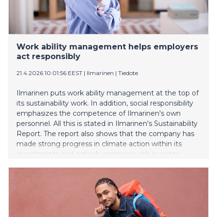
completed and the renovated Ruohis urban block
opened with renewed vibrancy. Another highlight of
the year was the extension of Antilooppi’s €520 million
sustainability-linked financing facility.
Work ability management helps employers
act responsibly
21.4.2026 10:01:56 EEST
|
Ilmarinen
|
Tiedote
Ilmarinen puts work ability management at the top of
its sustainability work. In addition, social responsibility
emphasizes the competence of Ilmarinen's own
personnel. All this is stated in Ilmarinen's Sustainability
Report. The report also shows that the company has
made strong progress in climate action within its
investments and actively engages with investee
companies through active ownership.