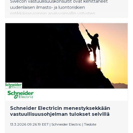
Swecon vastuullisuuskonsultit ovat kehittäneet
uudenlaisen ilmasto- ja luontoriskien
ristikkäisarvioinnin analyysimallin yritysten
vastuullisuusraportointiin. Se esitellään
osana Swecon vuoden 2025 vuosikertomusta.
Schneider Electricin menestyksekkään
vastuullisuusohjelman tulokset selvillä
13.3.2026 09:26:19 EET
|
Schneider Electric
|
Tiedote