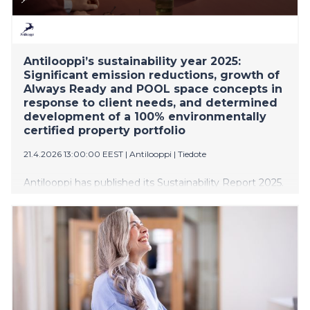
Antilooppi’s sustainability year 2025:
Significant emission reductions, growth of
Always Ready and POOL space concepts in
response to client needs, and determined
development of a 100% environmentally
certified property portfolio
21.4.2026 13:00:00 EEST
|
Antilooppi
|
Tiedote
Antilooppi has published its Sustainability Report 2025.
The company progressed towards its 2030 carbon
neutrality goal ahead of schedule and reduced
emissions by 84% compared to the 2021 level. During
the year, the company reduced the emissions of its
100% environmentally certified property portfolio
even further and brought its 12th solar power plant
online. The rental business continued strongly, a
record number of Always Ready offices was