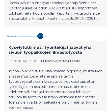
Kansainvälinen energiateknologiajohtaja Schneider
Electric julkaisi vuoden 2025 vastuullisuusraporttinsa
tulokset helmikuun lopulla. Raportin myötä Schneider
Sustainability Impact -ohjelma vuosille 2021–2025 tuli
päätökseensä. Viimeisen viiden vuoden aikana
Schneider Electricin tulokset paranivat ilmastollisissa,
sosiaalisissa ja hallinnollisissa tavoitteissa.
Kyselytutkimus: Työntekijät jäävät yhä
sivuun työpaikkojen ilmastotyöstä
6.3.2026 06:00:00 EET
|
Työterveyslaitos
|
Tiedote
Työpaikoille on tullut lisää ilmasto-ohjelmia, mutta työn
arjessa muutos ei etene samaa tahtia.
Työterveyslaitoksen kyselytutkimus osoittaa, että
työntekijöiden osallistuminen ilmastotoimiin on
edelleen vähäistä ja ilmastonmuutosta hillitseviä
muutoksia työtavoissa näkyy aiempaa harvemmin.
Toimialojen välillä on selkeitä eroja vihreän siirtymän
etenemisessä.