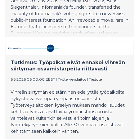
Geneva, 20 May 2026 — On May 13th, 2026, Boris
Siegenthaler, Infomaniak's founder, transferred the
majority of Infomaniak's voting rights to a new Swiss
public-interest foundation. An irrevocable move, rare in
Europe, that places one of the pioneers of the
European Web beyond the reach of any takeover.
Tutkimus: Työpaikat eivät ennakoi vihreän
siirtymän osaamistarpeita riittävästi
6.5.2026 06:00:00 EEST
|
Työterveyslaitos
|
Tiedote
Vihreän siirtymän edistäminen edellyttää työpaikoilta
nykyistä vahvempaa ympäristöosaamista.
Työterveyslaitoksen kyselyn mukaan mahdollisuudet
kehittää työssä tarvittavaa ympäristöosaamista
vaihtelevat kuitenkin selvästi eri toimialojen ja
työntekijäryhmien välillä. Alle 30-vuotiaat osallistuvat
kehittämiseen kaikkein vähiten.