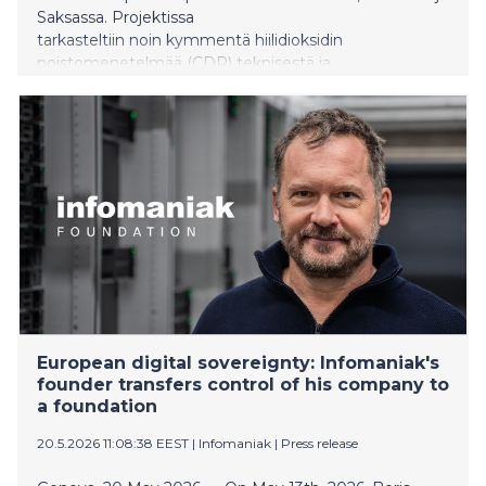
Saksassa. Projektissa
tarkasteltiin noin kymmentä hiilidioksidin
poistomenetelmää (CDR) teknisestä ja
yhteiskunnallisesta näkökulmasta hyödyntäen
viimeisintä tutkimusdataa.
European digital sovereignty: Infomaniak's
founder transfers control of his company to
a foundation
20.5.2026 11:08:38 EEST
|
Infomaniak
|
Press release