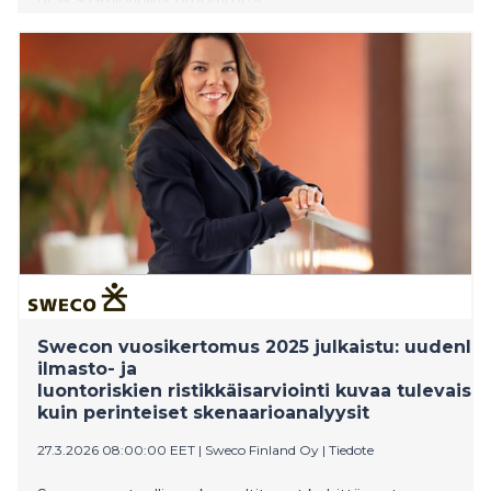
Swecon vuosikertomus 2025 julkaistu: uudenla
ilmasto- ja
luontoriskien ristikkäisarviointi kuvaa tulevai
kuin perinteiset skenaarioanalyysit
27.3.2026 08:00:00 EET
|
Sweco Finland Oy
|
Tiedote