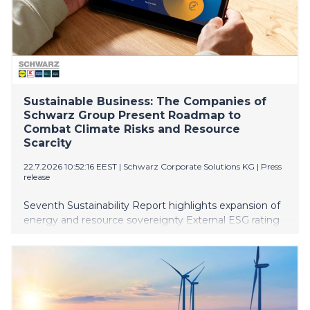
Sustainable Business: The Companies of
Schwarz Group Present Roadmap to
Combat Climate Risks and Resource
Scarcity
22.7.2026 10:52:16 EEST
|
Schwarz Corporate Solutions KG
|
Press
release
Seventh Sustainability Report highlights expansion of
energy and resource sovereignty External ESG rating
confirms effective alignment of sustainability with
strategic risk management Climate transition plan
serves as central instrument for future-proofing
business processes