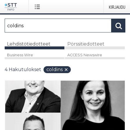
KIRJAUDU
Lehdistötiedotteet
Pörssitiedotteet
Business Wire
ACCESS Newswire
4
Hakutulokset
coldins