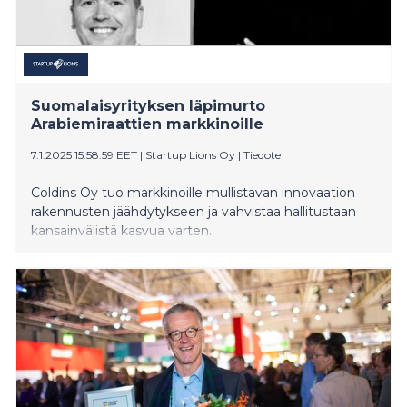
Suomalaisyrityksen läpimurto
Arabiemiraattien markkinoille
7.1.2025 15:58:59 EET
|
Startup Lions Oy
|
Tiedote
Coldins Oy tuo markkinoille mullistavan innovaation
rakennusten jäähdytykseen ja vahvistaa hallitustaan
kansainvälistä kasvua varten.