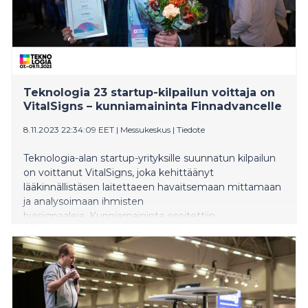
Teknologia 23 startup-kilpailun voittaja on
VitalSigns – kunniamaininta Finnadvancelle
8.11.2023 22:34:09 EET
|
Messukeskus
|
Tiedote
Teknologia-alan startup-yrityksille suunnatun kilpailun
on voittanut VitalSigns, joka kehittäänyt
lääkinnällistäsen laitettaeen havaitsemaan mittamaan
ja analysoimaan ihmisten
biosignaaleja. Kunniamaininta osoitettiin
Finnadvancen kehittämille organ-on-chip-alustoille,
jotka mahdollistavat yhä yksilökohtaisemman
lääkehoidon suunnittelun. Palkinnot jaettiin tänään
Teknologia 23 -tapahtumassa Helsingin
Messukeskuksessa. Startup-kilpailun voittajalle
lahjoitettiin Suomen Messusäätiön myöntämä 10 000