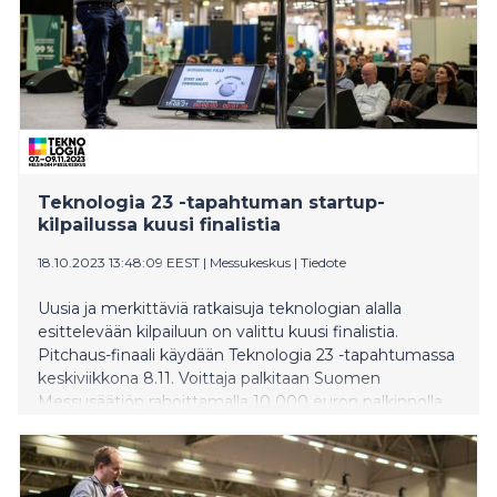
euron palkinto.
Teknologia 23 -tapahtuman startup-
kilpailussa kuusi finalistia
18.10.2023 13:48:09 EEST
|
Messukeskus
|
Tiedote
Uusia ja merkittäviä ratkaisuja teknologian alalla
esittelevään kilpailuun on valittu kuusi finalistia.
Pitchaus-finaali käydään Teknologia 23 -tapahtumassa
keskiviikkona 8.11. Voittaja palkitaan Suomen
Messusäätiön rahoittamalla 10 000 euron palkinnolla.