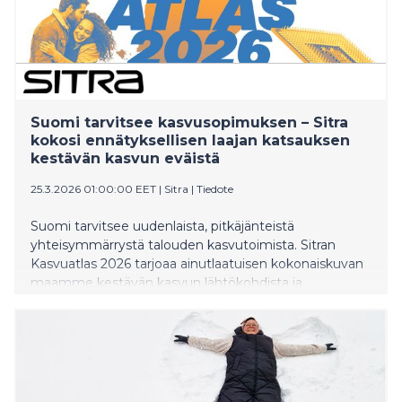
Suomi tarvitsee kasvusopimuksen – Sitra
kokosi ennätyksellisen laajan katsauksen
kestävän kasvun eväistä
25.3.2026 01:00:00 EET
|
Sitra
|
Tiedote
Suomi tarvitsee uudenlaista, pitkäjänteistä
yhteisymmärrystä talouden kasvutoimista. Sitran
Kasvuatlas 2026 tarjoaa ainutlaatuisen kokonaiskuvan
maamme kestävän kasvun lähtökohdista ja
mahdollisuuksista.