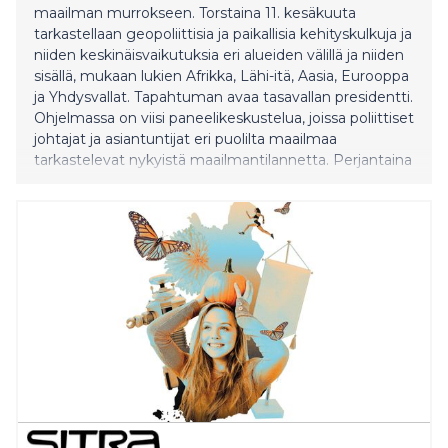
maailman murrokseen. Torstaina 11. kesäkuuta
tarkastellaan geopoliittisia ja paikallisia kehityskulkuja ja
niiden keskinäisvaikutuksia eri alueiden välillä ja niiden
sisällä, mukaan lukien Afrikka, Lähi-itä, Aasia, Eurooppa
ja Yhdysvallat. Tapahtuman avaa tasavallan presidentti.
Ohjelmassa on viisi paneelikeskustelua, joissa poliittiset
johtajat ja asiantuntijat eri puolilta maailmaa
tarkastelevat nykyistä maailmantilannetta. Perjantaina
12. kesäkuuta käsitellään vuorovaikutussuhteita
Suomen näkökulmasta kolmessa
asiantuntijakeskustelussa, joissa teemoina ovat
Eurooppa, Venäjä ja globaali geotaloudellinen ja
teknologinen kilpailu. Kultaranta-keskustelut päättyvät
iltapäivällä tasava