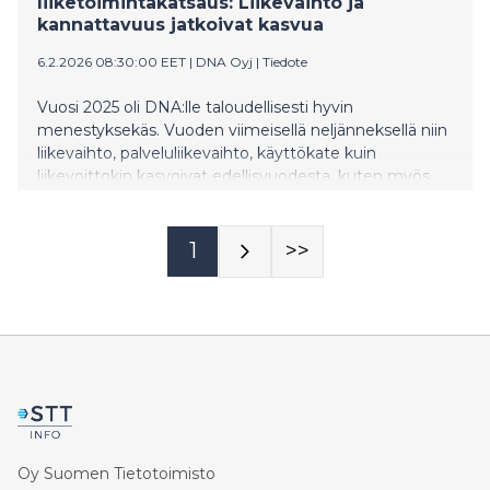
liiketoimintakatsaus: Liikevaihto ja
kannattavuus jatkoivat kasvua
6.2.2026 08:30:00 EET
|
DNA Oyj
|
Tiedote
Vuosi 2025 oli DNA:lle taloudellisesti hyvin
menestyksekäs. Vuoden viimeisellä neljänneksellä niin
liikevaihto, palveluliikevaihto, käyttökate kuin
liikevoittokin kasvoivat edellisvuodesta, kuten myös
matkaviestinverkon sekä kiinteän laajakaistan
liittymämäärät ja keskilaskutus.
1
>>
Oy Suomen Tietotoimisto