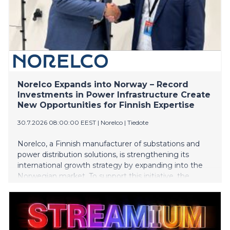
Norelco Expands into Norway – Record
Investments in Power Infrastructure Create
New Opportunities for Finnish Expertise
30.7.2026 08:00:00 EEST
|
Norelco
|
Tiedote
Norelco, a Finnish manufacturer of substations and
power distribution solutions, is strengthening its
international growth strategy by expanding into the
Norwegian market. To support this initiative, the
company has appointed experienced Norwegian
energy industry professional Geir Elsebutangen to
lead the establishment and development of its
business operations in Norway.