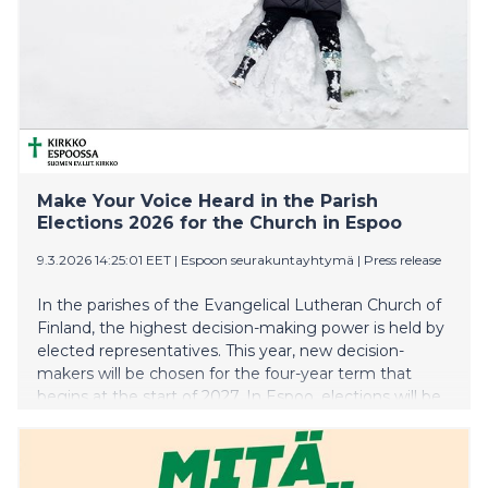
Make Your Voice Heard in the Parish
Elections 2026 for the Church in Espoo
9.3.2026 14:25:01 EET
|
Espoon seurakuntayhtymä
|
Press release
In the parishes of the Evangelical Lutheran Church of
Finland, the highest decision-making power is held by
elected representatives. This year, new decision-
makers will be chosen for the four-year term that
begins at the start of 2027. In Espoo, elections will be
held to select members for the Parish Board of the six
local parishes as well as for the Joint Church Council.