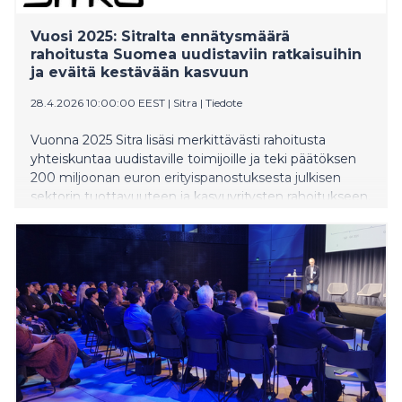
Vuosi 2025: Sitralta ennätysmäärä
rahoitusta Suomea uudistaviin ratkaisuihin
ja eväitä kestävään kasvuun
28.4.2026 10:00:00 EEST
|
Sitra
|
Tiedote
Vuonna 2025 Sitra lisäsi merkittävästi rahoitusta
yhteiskuntaa uudistaville toimijoille ja teki päätöksen
200 miljoonan euron erityispanostuksesta julkisen
sektorin tuottavuuteen ja kasvuyritysten rahoitukseen.
Suositun Megatrendit 2026 -raportin lisäksi Sitra koosti
laajan tilannekuvan Suomen kestävän kasvun
edellytyksistä. Tulevaisuustalo Sitran työstä ja
tuloksista kertoo vuoden 2025 toimintakertomus ja
tilinpäätös.