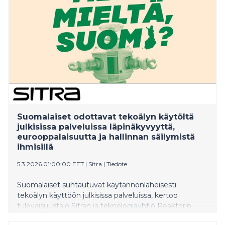
Suomalaiset odottavat tekoälyn käytöltä
julkisissa palveluissa läpinäkyvyyttä,
eurooppalaisuutta ja hallinnan säilymistä
ihmisillä
5.3.2026 01:00:00 EET
|
Sitra
|
Tiedote
Suomalaiset suhtautuvat käytännönläheisesti
tekoälyn käyttöön julkisissa palveluissa, kertoo
tulevaisuustalo Sitran ja teknologiayhtiö Reaktorin
järjestämä verkkokeskustelu, johon osallistui lähes