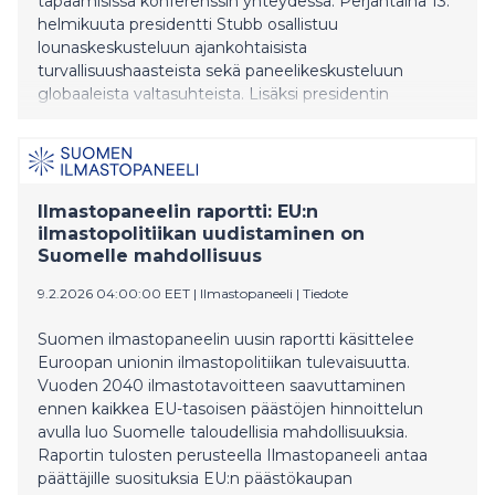
tapaamisissa konferenssin yhteydessä. Perjantaina 13.
helmikuuta presidentti Stubb osallistuu
lounaskeskusteluun ajankohtaisista
turvallisuushaasteista sekä paneelikeskusteluun
globaaleista valtasuhteista. Lisäksi presidentin
ohjelmassa on Naton strategisen viestinnän
osaamiskeskuksen järjestämä keskustelu
tulevaisuuden informaatioympäristöstä. Presidentti
Stubb osallistuu myös keskustelutilaisuuteen
Euroopan puolustuksesta, jonka järjestää European
Ilmastopaneelin raportti: EU:n
Council on Foregn Relations
ilmastopolitiikan uudistaminen on
Suomelle mahdollisuus
9.2.2026 04:00:00 EET
|
Ilmastopaneeli
|
Tiedote
Suomen ilmastopaneelin uusin raportti käsittelee
Euroopan unionin ilmastopolitiikan tulevaisuutta.
Vuoden 2040 ilmastotavoitteen saavuttaminen
ennen kaikkea EU-tasoisen päästöjen hinnoittelun
avulla luo Suomelle taloudellisia mahdollisuuksia.
Raportin tulosten perusteella Ilmastopaneeli antaa
päättäjille suosituksia EU:n päästökaupan