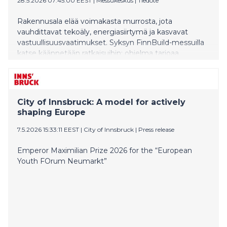
28.5.2026 07:45:00 EEST
|
Messukeskus
|
Tiedote
Rakennusala elää voimakasta murrosta, jota
vauhdittavat tekoäly, energiasiirtymä ja kasvavat
vastuullisuusvaatimukset. Syksyn FinnBuild-messuilla
katse käännetään ratkaisuihin: ohjelma tarjoaa
ajankohtaisen tilannekuvan alan kehityksestä ja
konkreettisia näkökulmia siihen, miten rakentaminen
uudistuu kohti kestävämpää ja tehokkaampaa
toimintaa.
City of Innsbruck: A model for actively
shaping Europe
7.5.2026 15:33:11 EEST
|
City of Innsbruck
|
Press release
Emperor Maximilian Prize 2026 for the “European
Youth FOrum Neumarkt”