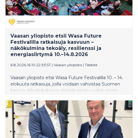
Vaasan yliopisto etsii Wasa Future
Festivalilla ratkaisuja kasvuun –
näkökulmina tekoäly, resilienssi ja
energiasiirtymä 10.–14.8.2026
6.8.2026 16:10:22 EEST
|
Vaasan yliopisto
|
Tiedote
Vaasan yliopisto etsii Wasa Future Festivalilla 10. – 14.
elokuuta ratkaisuja, joilla voidaan vahvistaa Suomen
kasvua, kilpailukykyä ja yhteiskunnan uudistumista.
Yliopiston ohjelmassa tarkastellaan muun muassa
tekoälyä, startup-yrittäjyyttä, energiasiirtymää,
datakeskuksia, avaruustaloutta, resilienssiä sekä
tutkimuksen ja yritysten yhteistyötä kasvun ja
investointien tukena.