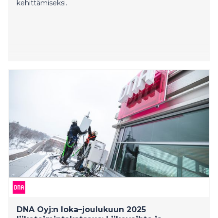
kehittämiseksi.
DNA Oyj:n loka–joulukuun 2025