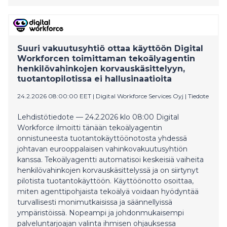
Suuri vakuutusyhtiö ottaa käyttöön Digital
Workforcen toimittaman tekoälyagentin
henkilövahinkojen korvauskäsittelyyn,
tuotantopilotissa ei hallusinaatioita
24.2.2026 08:00:00 EET
|
Digital Workforce Services Oyj
|
Tiedote
Lehdistötiedote — 24.2.2026 klo 08:00 Digital
Workforce ilmoitti tänään tekoälyagentin
onnistuneesta tuotantokäyttöönotosta yhdessä
johtavan eurooppalaisen vahinkovakuutusyhtiön
kanssa. Tekoälyagentti automatisoi keskeisiä vaiheita
henkilövahinkojen korvauskäsittelyssä ja on siirtynyt
pilotista tuotantokäyttöön. Käyttöönotto osoittaa,
miten agenttipohjaista tekoälyä voidaan hyödyntää
turvallisesti monimutkaisissa ja säännellyissä
ympäristöissä. Nopeampi ja johdonmukaisempi
palveluntarjoajan valinta ihmisen ohjauksessa