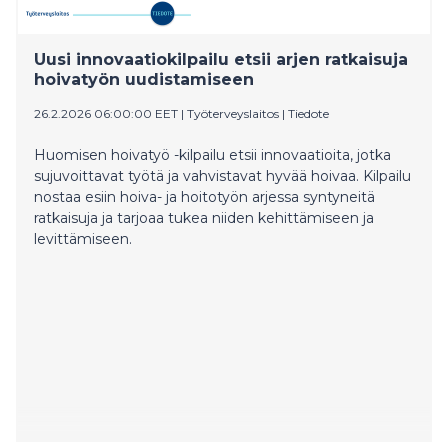
6500 suomalaista. Keskustelun pohjalta on laadittu
ensimmäistä kertaa maailmassa
kansalaiskeskusteluun pohjautuva säännöstö, jota
Uusi innovaatiokilpailu etsii arjen ratkaisuja
voidaan käyttää kielimallien ohjaamiseen esimerkiksi
hoivatyön uudistamiseen
julkisissa digitaalisissa palveluissa.
26.2.2026 06:00:00 EET
|
Työterveyslaitos
|
Tiedote
Huomisen hoivatyö -kilpailu etsii innovaatioita, jotka
sujuvoittavat työtä ja vahvistavat hyvää hoivaa. Kilpailu
nostaa esiin hoiva- ja hoitotyön arjessa syntyneitä
ratkaisuja ja tarjoaa tukea niiden kehittämiseen ja
levittämiseen.