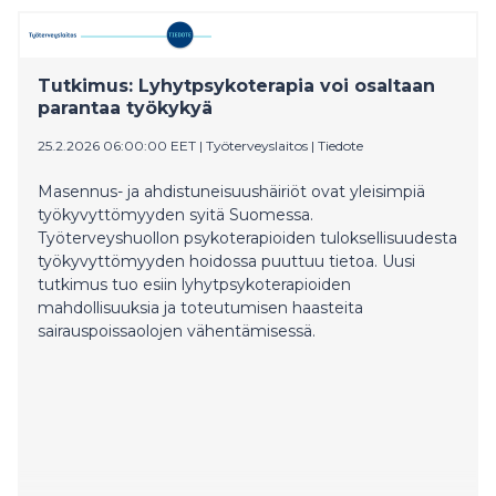
Tutkimus: Lyhytpsykoterapia voi osaltaan
parantaa työkykyä
25.2.2026 06:00:00 EET
|
Työterveyslaitos
|
Tiedote
Masennus- ja ahdistuneisuushäiriöt ovat yleisimpiä
työkyvyttömyyden syitä Suomessa.
Työterveyshuollon psykoterapioiden tuloksellisuudesta
työkyvyttömyyden hoidossa puuttuu tietoa. Uusi
tutkimus tuo esiin lyhytpsykoterapioiden
mahdollisuuksia ja toteutumisen haasteita
sairauspoissaolojen vähentämisessä.