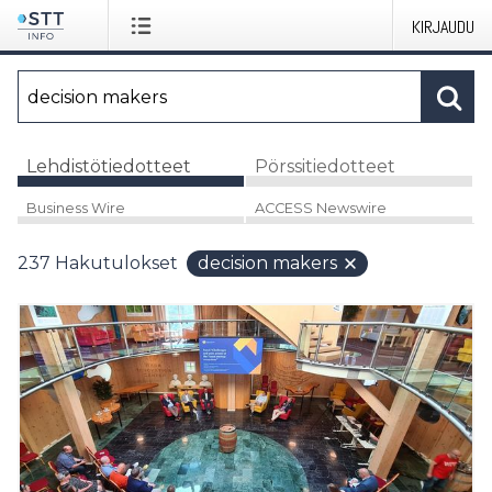
KIRJAUDU
Lehdistötiedotteet
Pörssitiedotteet
Business Wire
ACCESS Newswire
237
Hakutulokset
decision makers