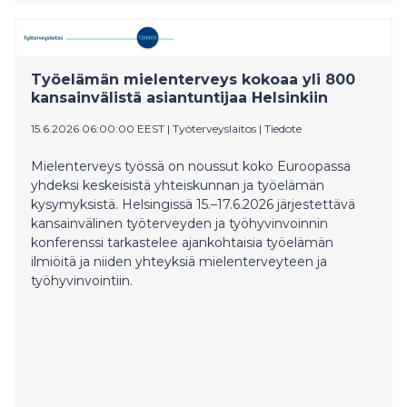
dependencies and entail major security risks.
Moreover, one central component is often overlooked
in discussions about digital and technological
independence: the router. As the digital hub in homes
Työelämän mielenterveys kokoaa yli 800
and offices, more than 90 percent of all data flows
kansainvälistä asiantuntijaa Helsinkiin
through it. Four leading European manufacturers are
therefore founding SAFENet, the Sovereignty Alliance
15.6.2026 06:00:00 EEST
|
Työterveyslaitos
|
Tiedote
for European Network Technology, and are calling for
routers and network devices to be protected by
Mielenterveys työssä on noussut koko Euroopassa
policymakers just as rigorously as 5G networks.
yhdeksi keskeisistä yhteiskunnan ja työelämän
kysymyksistä. Helsingissä 15.–17.6.2026 järjestettävä
kansainvälinen työterveyden ja työhyvinvoinnin
konferenssi tarkastelee ajankohtaisia työelämän
ilmiöitä ja niiden yhteyksiä mielenterveyteen ja
työhyvinvointiin.