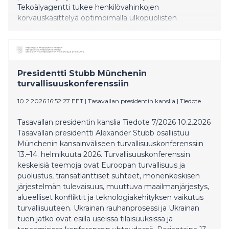
Tekoälyagentti tukee henkilövahinkojen
korvauskäsittelyä optimoimalla ulkopuolisten
palveluntarjoajien valintaa. Se ohjaa sopiviin
hoitovaihtoehtoihin huomioiden kustannukset, laadun
ja asiakaskokemuksen: Hoitopolun optimointi: Arvioi
palveluntarjoajia kustannusten, sijainnin, kiireellisyyden
ja asiakastyytyväisyyden perusteella Läpinäkyvät
Presidentti Stubb Münchenin
suositukset: Suosittelee palveluntarjoajat
turvallisuuskonferenssiin
järjestyksessä selkein perusteluin Ihminen tekee
10.2.2026 16:52:27 EET
|
Tasavallan presidentin kanslia
|
Tiedote
päätökset: Korvauskäsittelijät tekevät lo
Tasavallan presidentin kanslia Tiedote 7/2026 10.2.2026
Tasavallan presidentti Alexander Stubb osallistuu
Münchenin kansainväliseen turvallisuuskonferenssiin
13.–14. helmikuuta 2026. Turvallisuuskonferenssin
keskeisiä teemoja ovat Euroopan turvallisuus ja
puolustus, transatlanttiset suhteet, monenkeskisen
järjestelmän tulevaisuus, muuttuva maailmanjärjestys,
alueelliset konfliktit ja teknologiakehityksen vaikutus
turvallisuuteen. Ukrainan rauhanprosessi ja Ukrainan
tuen jatko ovat esillä useissa tilaisuuksissa ja