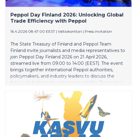
Peppol Day Finland 2026: Unlocking Global
Trade Efficiency with Peppol
16.4.2026 08:47:00 EEST
|
Valtiokonttori
|
Press invitation
The State Treasury of Finland and Peppol Team
Finland invite journalists and media representatives to
join Peppol Day Finland 2026 on 21 April 2026,
streamed live from 09:00 to 14:00 (EEST). The event
brings together international Peppol authorities,
policymakers, and industry leaders to discuss the
future of digital trade and interoperability. This marks
the first time Finland hosts a full‑scale international
Peppol Day, underscoring the country’s growing role
in advancing cross‑border digital services and
supporting the EU’s digital transition.