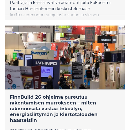
Päättäjiä ja kansainvälisiä asiantuntijoita kokoontui
tänään Hanaholmeniin keskustelemaan
kulttuuriperinnön suojelusta sodan ja yleisen
epävarmuuden aikana. Korkean tason seminaarissa
esitettiin konkreettisia suosituksia Pohjoismaiden ja
Baltian kulttuuriperintöalan kriisivalmiuden
vahvistamiseksi.
FinnBuild 26 ohjelma pureutuu
rakentamisen murrokseen – miten
rakennusala vastaa tekoälyn,
energiasiirtymän ja kiertotalouden
haasteisiin