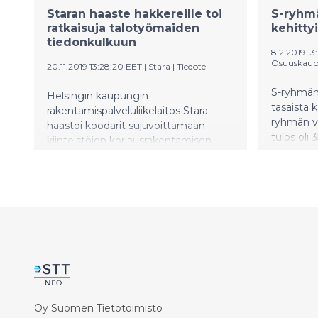
Staran haaste hakkereille toi
S-ryhmä
ratkaisuja talotyömaiden
kehitty
tiedonkulkuun
8.2.2019 1
Osuuskaup
20.11.2019 13:28:20 EET
|
Stara
|
Tiedote
S-ryhmän 
Helsingin kaupungin
tasaista 
rakentamispalveluliikelaitos Stara
ryhmän v
haastoi koodarit sujuvoittamaan
tulos oli
kiinteistöjen korjausrakentamisen
vuonna 20
töitä ja tiedonkulkua alan
SOK-yhty
suurtapahtumassa Hackjunctionissa
nousi 59
15.-17.11. Reboot Building Repairs -
edellisvu
haasteeseen tarttui peräti 18 tiimiä.
Oy Suomen Tietotoimisto