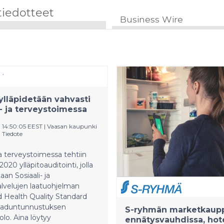
tiedotteet
Business Wire
ylläpidetään vahvasti
i- ja terveystoimessa
 14:50:05 EEST
|
Vaasan kaupunki
|
Tiedote
 ja terveystoimessa tehtiin
.2020 ylläpitoauditointi, jolla
aan Sosiaali- ja
lvelujen laatuohjelman
d Health Quality Standard
aaduntunnustuksen
S-ryhmän marketkaup
lo. Aina löytyy
ennätysvauhdissa, hote