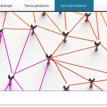
ulkaisijat
Tietoa palvelusta
Osta kertatiedote