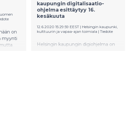
kaupungin digitalisaatio-
ohjelma esittäytyy 16.
Suomen
kesäkuuta
edote
12.6.2020 15:29:59 EEST
|
Helsingin kaupunki,
hmään on
kulttuurin ja vapaa-ajan toimiala
|
Tiedote
n myynti
Helsingin kaupungin digiohjelma on
 mutta
edennyt hyvin, vaikka
t kärsivät
koronapandemia on tuonut
ä
kehitystyöhön paljon uusia
tkanut
vaatimuksia. Kehittämisen painopiste
lla
on siirtymässä enemmän
volyymipalveluihin ja kenties vielä
aa.
vahvemmin johdon ja strategisten
tavoitteiden edistämiseen, kun viime
vuonna työn alla oli enemmän
pienempiä kokeiluja. Tiistaina 16.6. klo
10-16 pidetään digidemotilaisuus,
jossa kulttuurin ja vapaa-ajan toimiala
esittelee digikehittämishankkeitaan.
Digidemoa voi seurata