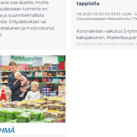
avia osa-alueita, mutta
tappiolla
uudessaan toiminta on
7.8.2020 09:30:00 EEST
|
SOK - 
a ja suunnitelmallista
Osuuskauppojen Keskuskunta
|
Ti
tä. Erityiskiitokset sai
shaluinen ja motivoitunut
Koronakriisin vaikutus S-ry
ö.
kaksijakoinen. Marketkaupa
ja tulos ovat ennätystasolla,
erityisesti hotellit ja ravintola
merkittävästi kriisistä. Kesäll
marketkaupan myynti on ja
edelleen uudella korkeamma
tasolla muiden toimialojen
toipumisen ollessa vaihtelev