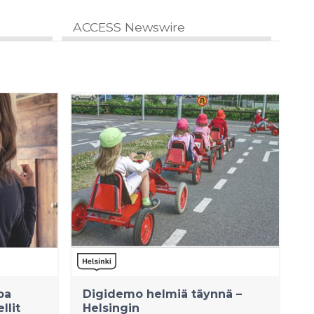
ACCESS Newswire
pa
Digidemo helmiä täynnä –
llit
Helsingin