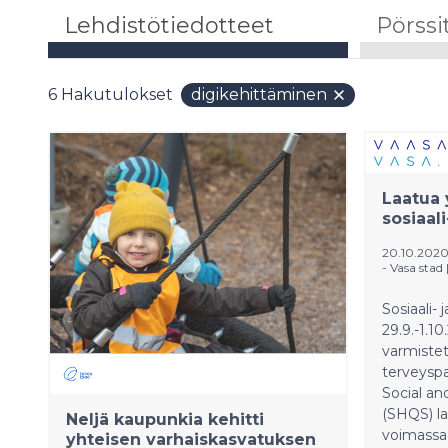
Lehdistötiedotteet
Pörssi
6
Hakutulokset
digikehittäminen
Laatua 
sosiaal
20.10.2020
- Vasa stad
Sosiaali-
29.9.-1.10
varmistet
terveyspa
Social an
(SHQS) l
Neljä kaupunkia kehitti
voimassao
yhteisen varhaiskasvatuksen