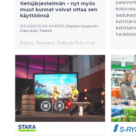
parannett
tietojärjestelmän – nyt myös
kokonais
muut kunnat voivat ottaa sen
laadukast
käyttöönsä
kehittämis
12.9.2023 10:00:00 EEST
|
Espoon kaupunki -
kehittämi
Esbo stad
|
Tiedote
henkilöst
Espoo, Tampere, Turku ja Oulu ovat
ottaneet käyttöön yhdessä
kehittämänsä eVaka-järjestelmän.
Järjestelmän avulla kaupungit
säästävät satoja tuhansia euroja
vuodessa lisenssimaksuista. eVaka-
järjestelmä on tehty avoimella
lähdekoodilla, joten mikä tahansa
kunta voi ottaa sen käyttöönsä.