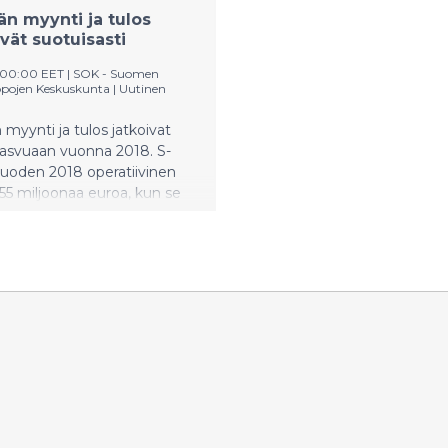
n myynti ja tulos
ivät suotuisasti
3:00:00 EET
|
SOK - Suomen
pojen Keskuskunta
|
Uutinen
myynti ja tulos jatkoivat
kasvuaan vuonna 2018. S-
uoden 2018 operatiivinen
 355 miljoonaa euroa, kun se
17 oli 344 miljoonaa euroa.
män operatiivinen tulos
 miljoonaan euroon
oden 41 miljoonasta.