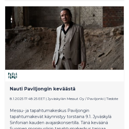
organisaatioissa sekä syventävää alan tietoa
ammattilaisille ja alan opiskelijoille.
Nauti Paviljongin keväästä
8.1.2025 17:48:25 EET
|
Jyväskylän Messut Oy / Paviljonki
|
Tiedote
Messu- ja tapahtumakeskus Paviljongin
tapahtumakevät käynnistyy torstaina 9.1. Jyväskylä
Sinfonian kauden avajaiskonsertilla. Tänä keväänä
Suomen monipuolisin tapahtumakeskus tarjoaa