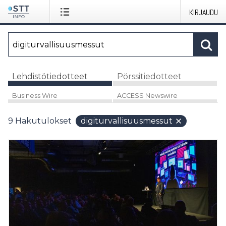
KIRJAUDU
Lehdistötiedotteet
Pörssitiedotteet
Business Wire
ACCESS Newswire
9
Hakutulokset
digiturvallisuusmessut