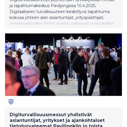
ja tapahtumakeskus Paviljongissa 10.4.2025.
Digitaaliseen turvallisuuteen keskittyvä tapahtuma
kokoaa yhteen alan asiantuntijat, yrityspäättäjät,
organisaatioiden tietoturvasta vastaavat ja opiskelijat.
Tapahtuma tarjoaa ratkaisut ja välineet tietoturvan
rakentamiseen organisaatioissa.
Digiturvallisuusmessut yhdistivät
asiantuntijat, yritykset ja ajankohtaiset
tietoturvateemat Paviljonkiin jo toista