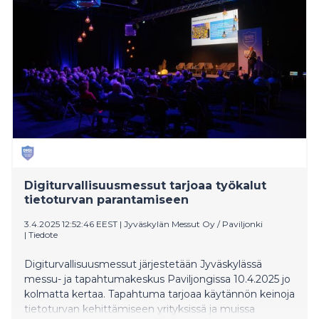
Digiturvallisuusmessut tarjoaa työkalut
tietoturvan parantamiseen
3.4.2025 12:52:46 EEST
|
Jyväskylän Messut Oy / Paviljonki
|
Tiedote
Digiturvallisuusmessut järjestetään Jyväskylässä
messu- ja tapahtumakeskus Paviljongissa 10.4.2025 jo
kolmatta kertaa. Tapahtuma tarjoaa käytännön keinoja
tietoturvan kehittämiseen yrityksissä ja muissa