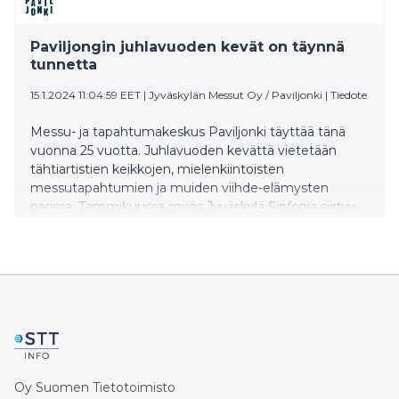
Paviljongin juhlavuoden kevät on täynnä
tunnetta
15.1.2024 11:04:59 EET
|
Jyväskylän Messut Oy / Paviljonki
|
Tiedote
Messu- ja tapahtumakeskus Paviljonki täyttää tänä
vuonna 25 vuotta. Juhlavuoden kevättä vietetään
tähtiartistien keikkojen, mielenkiintoisten
messutapahtumien ja muiden viihde-elämysten
parissa. Tammikuussa myös Jyväskylä Sinfonia siirtyy
konsertoimaan Paviljonkiin.
Oy Suomen Tietotoimisto