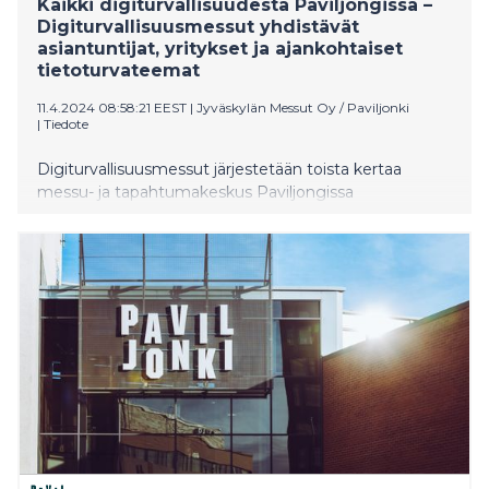
Kaikki digiturvallisuudesta Paviljongissa –
Digiturvallisuusmessut yhdistävät
asiantuntijat, yritykset ja ajankohtaiset
tietoturvateemat
11.4.2024 08:58:21 EEST
|
Jyväskylän Messut Oy / Paviljonki
|
Tiedote
Digiturvallisuusmessut järjestetään toista kertaa
messu- ja tapahtumakeskus Paviljongissa
Jyväskylässä 18.4.2024. Messuilla esitellään ratkaisuja
digiturvallisuuden kehittämisestä kiinnostuneille
organisaatioille sekä kuullaan mielenkiintoisia
asiantuntijapuheenvuoroja alan polttavimmista
aiheista.