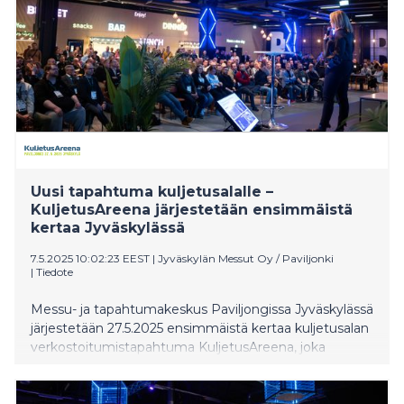
Uusi tapahtuma kuljetusalalle –
KuljetusAreena järjestetään ensimmäistä
kertaa Jyväskylässä
7.5.2025 10:02:23 EEST
|
Jyväskylän Messut Oy / Paviljonki
|
Tiedote
Messu- ja tapahtumakeskus Paviljongissa Jyväskylässä
järjestetään 27.5.2025 ensimmäistä kertaa kuljetusalan
verkostoitumistapahtuma KuljetusAreena, joka
täydentää Jyväskylän tarjontaa kuljetusalan yrityksille
valtakunnallisesti. Tapahtuma vastaa alan toiveeseen
pienemmän mittakaavan kohtaamispaikasta.