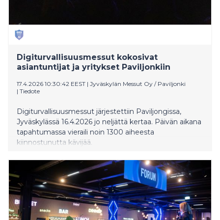
Digiturvallisuusmessut kokosivat
asiantuntijat ja yritykset Paviljonkiin
17.4.2026 10:30:42 EEST
|
Jyväskylän Messut Oy / Paviljonki
|
Tiedote
Digiturvallisuusmessut järjestettiin Paviljongissa,
Jyväskylässä 16.4.2026 jo neljättä kertaa. Päivän aikana
tapahtumassa vieraili noin 1300 aiheesta
kiinnostunutta kävijää.