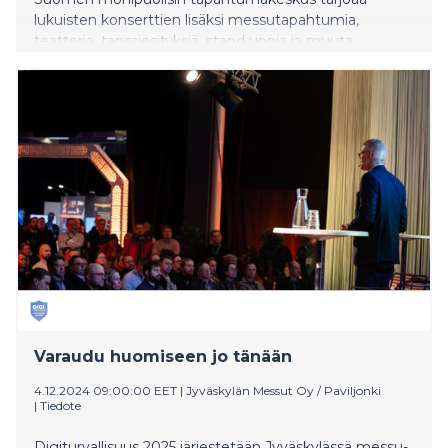
lukuisten konserttien lisäksi messutapahtumia,
teatteria, tanssiesityksiä, stand uppia ja muuta
viihdettä.
Varaudu huomiseen jo tänään
4.12.2024 09:00:00 EET
|
Jyväskylän Messut Oy / Paviljonki
|
Tiedote
Digiturvallisuus 2025 järjestetään Jyväskylässä messu-