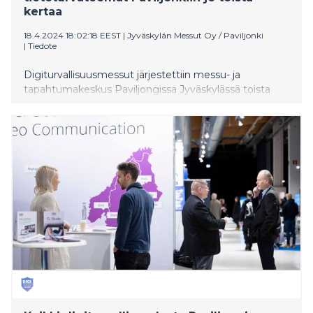
kertaa
18.4.2024 18:02:18 EEST
|
Jyväskylän Messut Oy / Paviljonki
|
Tiedote
Digiturvallisuusmessut järjestettiin messu- ja
tapahtumakeskus Paviljongissa Jyväskylässä toista
kertaa 18.4.2024. Messuilla kuultiin mielenkiintoista ja
ajankohtaista ohjelmaa jopa kolmella eri ohjelmalavalla
ja esiteltiin ratkaisuja digiturvallisuuden kehittämisestä
kiinnostuneille organisaatioille.