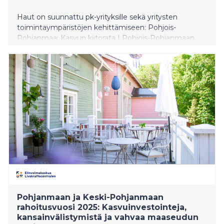
Haut on suunnattu pk-yrityksille sekä yritysten
toimintaympäristöjen kehittämiseen: Pohjois-
Pohjanmaa: Kasvun kiitorata I Pohjois-Pohjanmaan
pk-yrityksille 30.3.–8.5.2026 Lappi: Lapin ympärivuotista
matkailua edistävä JTF-haku 30.3.–31.5.2026 Kainuu:
Toimintaympäristön kehittämisavustuksen hankehaku
Kainuussa 30.3.–29.5.2026
Pohjanmaan ja Keski-Pohjanmaan
rahoitusvuosi 2025: Kasvuinvestointeja,
kansainvälistymistä ja vahvaa maaseudun