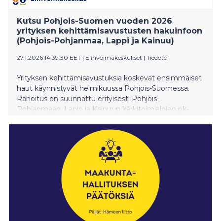
Kutsu Pohjois-Suomen vuoden 2026
yrityksen kehittämisavustusten hakuinfoon
(Pohjois-Pohjanmaa, Lappi ja Kainuu)
27.1.2026 14:39:30 EET
|
Elinvoimakeskukset
|
Tiedote
Yrityksen kehittämisavustuksia koskevat ensimmäiset
haut käynnistyvät helmikuussa Pohjois-Suomessa.
Rahoitus on suunnattu erityisesti Pohjois-
Pohjanmaan, Lapin ja Kainuun kärkitoimialojen pk-
yrityksille, jotka hakevat kasvua ja kansainvälistymistä
merkittävien kehittämishankkeiden avulla.