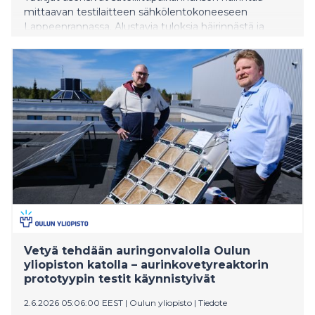
mittaavan testilaitteen sähkölentokoneeseen
Lappeenrannassa. Alustavia tuloksia häirinnästä ja
siihen varautumisesta eri lentokorkeuksissa odotetaan
jo ennen juhannusta.
Vetyä tehdään auringonvalolla Oulun
yliopiston katolla – aurinkovetyreaktorin
prototyypin testit käynnistyivät
2.6.2026 05:06:00 EEST
|
Oulun yliopisto
|
Tiedote