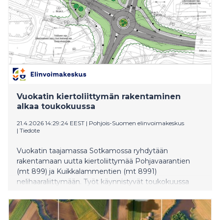
Vuokatin kiertoliittymän rakentaminen
alkaa toukokuussa
21.4.2026 14:29:24 EEST
|
Pohjois-Suomen elinvoimakeskus
|
Tiedote
Vuokatin taajamassa Sotkamossa ryhdytään
rakentamaan uutta kiertoliittymää Pohjavaarantien
(mt 899) ja Kuikkalammentien (mt 8991)
nelihaaraliittymään. Työt käynnistyvät toukokuussa
2026.