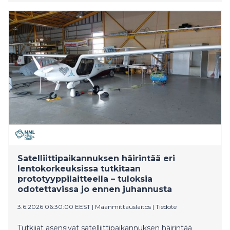
Hämeen alueelle. Lisäksi työ- ja elinkeinoministeriö on
päättänyt jakaa Euroopan aluekehitysrahaston (EAKR)
yritystukirahoitusta Päijät-Hämeeseen 1,25 miljoonaa
euroa yritysten investointi- ja kasvuedellytysten
vahvistamiseen uusien työpaikkojen luomiseksi.
Satelliittipaikannuksen häirintää eri
lentokorkeuksissa tutkitaan
prototyyppilaitteella – tuloksia
odotettavissa jo ennen juhannusta
3.6.2026 06:30:00 EEST
|
Maanmittauslaitos
|
Tiedote
Tutkijat asensivat satelliittipaikannuksen häirintää