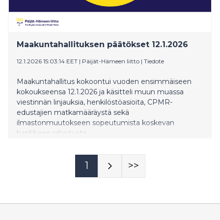
Maakuntahallituksen päätökset 12.1.2026
12.1.2026 15:03:14 EET
|
Päijät-Hämeen liitto
|
Tiedote
Maakuntahallitus kokoontui vuoden ensimmäiseen
kokoukseensa 12.1.2026 ja käsitteli muun muassa
viestinnän linjauksia, henkilöstöasioita, CPMR-
edustajien matkamääräystä sekä
ilmastonmuutokseen sopeutumista koskevan
hankkeen rahoitusta.
1
>>