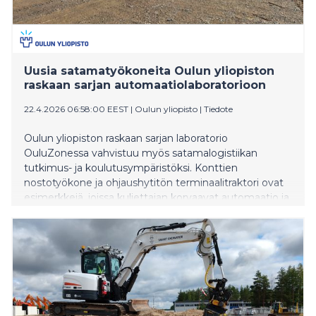
Uusia satamatyökoneita Oulun yliopiston
raskaan sarjan automaatiolaboratorioon
22.4.2026 06:58:00 EEST
|
Oulun yliopisto
|
Tiedote
Oulun yliopiston raskaan sarjan laboratorio
OuluZonessa vahvistuu myös satamalogistiikan
tutkimus- ja koulutusympäristöksi. Konttien
nostotyökone ja ohjaushytitön terminaalitraktori ovat
esimerkkejä, joissa kuljettajan korvaavat automaatio ja
etäohjaus. Uusien työkonehankintojen ja tutkimuksen
avulla Oulussa tehdään suuri siirto satamalogistiikan
automatisaatiossa. Kyseessä on osa laajempaa Port
Automation -investointihanketta, jonka tavoitteena on
kehittää Suomeen ensimmäinen avoin ja kokeellisen
tutkimus-, kehitys- ja koulutusympäristö merikonttien
käsittelyyn, varastointiin, purkamiseen ja
kuormaukseen automaattisesti ohjatuilla työkoneilla.