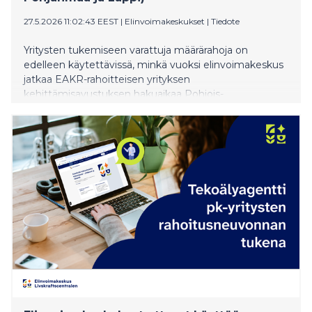
27.5.2026 11:02:43 EEST
|
Elinvoimakeskukset
|
Tiedote
Yritysten tukemiseen varattuja määrärahoja on
edelleen käytettävissä, minkä vuoksi elinvoimakeskus
jatkaa EAKR-rahoitteisen yrityksen
kehittämisavustuksen hakuaikaa Pohjois-
Pohjanmaalla ja Lapissa 31.12.2026 saakka.