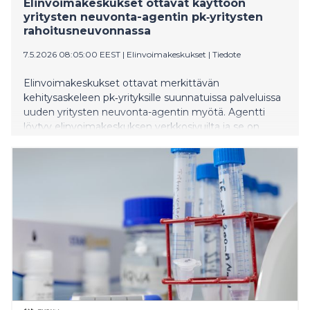
Elinvoimakeskukset ottavat käyttöön
yritysten neuvonta-agentin pk‑yritysten
rahoitusneuvonnassa
7.5.2026 08:05:00 EEST
|
Elinvoimakeskukset
|
Tiedote
Elinvoimakeskukset ottavat merkittävän
kehitysaskeleen pk‑yrityksille suunnatuissa palveluissa
uuden yritysten neuvonta-agentin myötä. Agentti
löytyy elinvoimakeskuksen verkkosivuilta ja se on
suunnattu erityisesti pk‑yrityksille rahoitusneuvonnan
tueksi. Palvelua voi käyttää vapaasti ja sitä kehitetään
edelleen käyttäjäpalautteen pohjalta. Tavoitteena on
helpottaa yritysten asiointia ja parantaa rahoitustiedon
saavutettavuutta tekoäly apurin avulla. Tässä
vaiheessa palvelu toimii vain suomen kielellä.