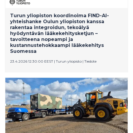
Turun yliopiston koordinoima FIND-AI-
yhteishanke Oulun yliopiston kanssa
rakentaa integroidun, tekoälyä
hyödyntävän lääkekehitysketjun –
tavoitteena nopeampi ja
kustannustehokkaampi lääkekehitys
Suomessa
23.4.2026 12:30:00 EEST
|
Turun yliopisto
|
Tiedote
Tutkimus- ja kehityshanke FIND-AI pyrkii
vahvistamaan Suomen lääkekehityskyvykkyyksiä
kokoamalla keskeiset lääkekehityksen vaiheet yhdeksi
integroiduksi kokonaisuudeksi. Tavoitteena on
rakentaa korkealaatuinen, kustannustehokas ja
nopeutettu lääkekehitysprosessi, joka auttaa lupaavia
lääkeaihioita etenemään sujuvammin kohti prekliinisiä
ja kliinisiä tutkimuksia.