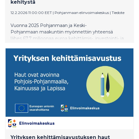
kehitystä
12.2.2026 11:00:00 EET
|
Pohjanmaan elinvoimakeskus
|
Tiedote
Vuonna 2025 Pohjanmaan ja Keski-
Pohjanmaan maakuntiin myönnettiin yhteensä
lähes 67,7 miljoonaa euroa kehittämis-, investointi- ja
yritysrahoitusta. Rahoituksella tuettiin maataloutta,
maaseudun yrityksiä ja hankkeita sekä pk-yritysten
kasvua ja kansainvälistymistä. Lisäksi vahvistettiin
alueen osaamista ja työllisyyttä sekä sujuvoitettiin
siirtymää koulutuksesta työelämään.
Yrityksen kehittämisavustuksen haut