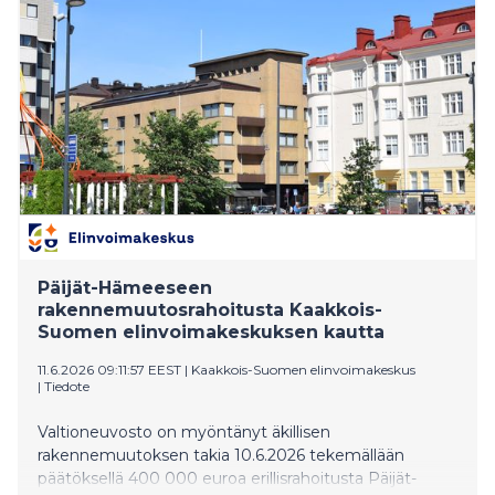
yhtiöjärjestelysuunnitemaa.
Päijät-Hämeeseen
rakennemuutosrahoitusta Kaakkois-
Suomen elinvoimakeskuksen kautta
11.6.2026 09:11:57 EEST
|
Kaakkois-Suomen elinvoimakeskus
|
Tiedote
Valtioneuvosto on myöntänyt äkillisen
rakennemuutoksen takia 10.6.2026 tekemällään
päätöksellä 400 000 euroa erillisrahoitusta Päijät-