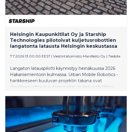
Helsingin Kaupunkitilat Oy ja Starship
Technologies pilotoivat kuljetusrobottien
langatonta latausta Helsingin keskustassa
7.7.2026 13:00:00 EEST
|
Viestintätoimisto Manifesto Oy
|
Tiedote
Langaton latauspilotti käynnistyy heinäkuussa 2026
Hakaniementorin kulmassa. Urban Mobile Robotics -
hankkeeseen kuuluvan projektin takana ovat
maailman johtava autonomisten kuljetusrobottien
kehittäjä Starship Technologies, Forum Virium Helsinki,
Metropolia Ammattikorkeakoulu ja Helsingin
Kaupunkitilat Oy.