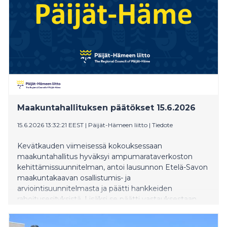
Maakuntahallituksen päätökset 15.6.2026
15.6.2026 13:32:21 EEST
|
Päijät-Hämeen liitto
|
Tiedote
Kevätkauden viimeisessä kokouksessaan
maakuntahallitus hyväksyi ampumarataverkoston
kehittämissuunnitelman, antoi lausunnon Etelä-Savon
maakuntakaavan osallistumis- ja
arviointisuunnitelmasta ja päätti hankkeiden
rahoitusesityksistä. Lisäksi se päätti vastauksestaan
Provincian kyselyyn, joka koskee
hankintalainmuutokseen liittyvää