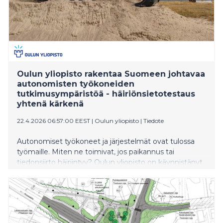
Oulun yliopisto rakentaa Suomeen johtavaa
autonomisten työkoneiden
tutkimusympäristöä - häiriönsietotestaus
yhtenä kärkenä
22.4.2026 06:57:00 EEST
|
Oulun yliopisto
|
Tiedote
Autonomiset työkoneet ja järjestelmät ovat tulossa
työmaille. Miten ne toimivat, jos paikannus tai
tiedonsiirto häiriintyy? Oulun yliopisto on käynnistänyt
itsenäisiin työkoneisiin liittyvän hankkeen, jonka
tavoitteena on parantaa autonomisten laitteiden
häiriönsietokykyä ja toimintavarmuutta vaativissa ja
häiriöherkissä olosuhteissa.