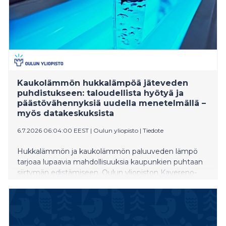
Kaukolämmön hukkalämpöä jäteveden
puhdistukseen: taloudellista hyötyä ja
päästövähennyksiä uudella menetelmällä –
myös datakeskuksista
6.7.2026 06:04:00 EEST
|
Oulun yliopisto
|
Tiedote
Hukkalämmön ja kaukolämmön paluuveden lämpö
tarjoaa lupaavia mahdollisuuksia kaupunkien puhtaan
siirtymän edistämiseen. Oulun yliopiston Kavereno-
tutkimushankkeen tulosten mukaan energiayhtiön
vuosittainen liiketulos voi parhaimmillaan kasvaa lähes
40 prosenttia, samalla kun hiilidioksidipäästöt
vähenevät noin kolmanneksen.