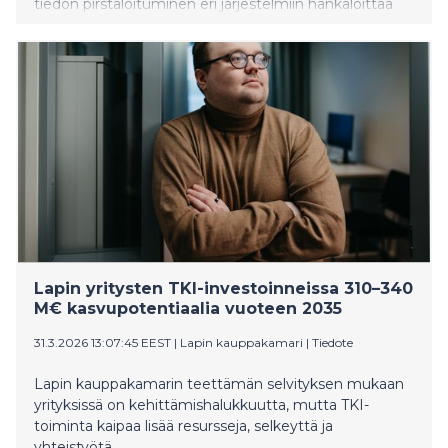
tiedon pirstaloituminen eri järjestelmiin hankaloittaa
sen hyödyntämistä. Suomeen rakentuu parhaillaan
ensimmäinen kiinteistöalalle suunnattu data-
avaruusratkaisu, joka kokoaa energiadatan hallitusti
yhteen. Tavoitteena on tehdä datapohjaisesta
energiajohtamisesta arkipäivää taloyhtiöissä ja
isännöinnissä.
Lapin yritysten TKI-investoinneissa 310–340
M€ kasvupotentiaalia vuoteen 2035
31.3.2026 13:07:45 EEST
|
Lapin kauppakamari
|
Tiedote
Lapin kauppakamarin teettämän selvityksen mukaan
yrityksissä on kehittämishalukkuutta, mutta TKI-
toiminta kaipaa lisää resursseja, selkeyttä ja
yhteistyötä.