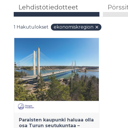
Lehdistötiedotteet
Pörssi
1
Hakutulokset
ekonomiskregion
Paraisten kaupunki haluaa olla
osa Turun seutukuntaa –