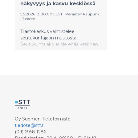
näkyvyys ja kasvu keskiössä
5.5.2026 13:00:00 EEST
|
Paraisten kaupunki
|
Tiedote
Tilastokeskus valmistelee
seutukuntajaon muutosta.
Seutukuntajako ei ole enää virallinen
aluejako, vaan Tilastokeskuksen
tilastointitarkoituksiin ylläpitämä.
Muutoksia tehdään harvoin, ja
seuraava muutos tulee voimaan
1.1.2027.
Oy Suomen Tietotoimisto
tiedote@stt.fi
(09) 6958 1286