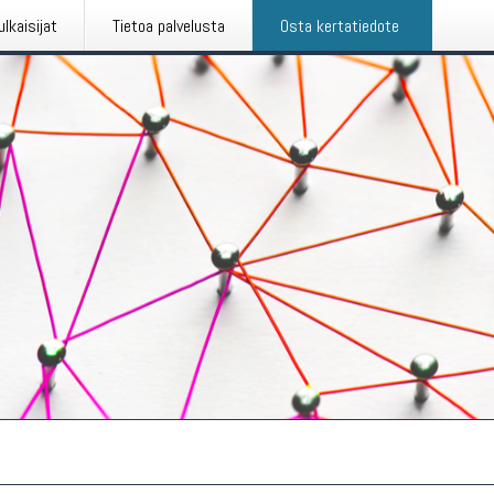
ulkaisijat
Tietoa palvelusta
Osta kertatiedote