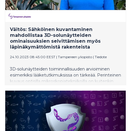
Väitös: Sähköinen kuvantaminen
mahdollistaa 3D-solunäytteiden
ominaisuuksien selvittämisen myös
läpinäkymättömistä rakenteista
24.10.2023 08:45:00 EEST
|
Tampereen yliopisto
|
Tiedote
3D-solunäytteiden toiminnallisuuden arvioiminen
esimerkiksi lääketutkimuksissa on tärkeää. Perinteinen
kuvaus optisilla mikroskopiatekniikoilla on kuitenkin
haastavaa näytteiden huonon läpinäkyvyyden takia.
Väitöstutkimuksessaan DI Mari Lehti-Polojärvi yhdisti
uudenlaisen sähköisen kuvauksen optiseen 3D-
kuvausmenetelmään.