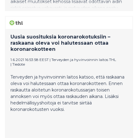
aikaiset muutokset kehossa lisäävät odottavan äidin
riskiä sairastua vakavasti, ja raskauden aikana saatu
koronavirusinfektio voi myös lisätä ennenaikaisen
synnytyksen todennäköisyyttä. Raskaus muuttaa
elimistön immuunipuolustusta ja loppuraskaudessa
kasvava kohtu painaa keuhkoja. Myös normaalisti
Uusia suosituksia koronarokotuksiin –
sujuvassa raskaudessa verisuonitukosten riski kasvaa,
raskaana oleva voi halutessaan ottaa
ja koronavirustauti lisää tukosten riskiä entisestään.
koronarokotteen
”Rokotus on tehokas tapa torjua erityisesti vakavaa ko
1.6.2021 16:53:58 EEST
|
Terveyden ja hyvinvoinnin laitos THL
|
Tiedote
Terveyden ja hyvinvoinnin laitos katsoo, että raskaana
oleva voi halutessaan ottaa koronarokotteen. Ennen
raskautta aloitetun koronarokotussarjan toisen
annoksen voi myös ottaa raskauden aikana. Lisäksi
hedelmällisyyshoitoja ei tarvitse siirtää
koronarokotusten vuoksi.