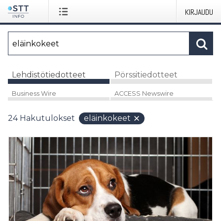
KIRJAUDU
Lehdistötiedotteet
Pörssitiedotteet
Business Wire
ACCESS Newswire
24
Hakutulokset
eläinkokeet