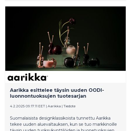
tehty tarpeeksi, vaikka Suomi on sitoutunut tähän
muiden EU-maiden tapaan. Eduskunnalle luovutettiin
keskiviikkona noin 20 000 allekirjoitusta kerännyt
vetoomus, jossa vaaditaan eläinkokeiden
vähentämistä ja lopulta lakkauttamista.
Aarikka esittelee täysin uuden OODI-
luonnontuoksujen tuotesarjan
4.2.2025 09:17:11 EET
|
Aarikka
|
Tiedote
Suomalaisista designklassikoista tunnettu Aarikka
tekee uuden aluevaltauksen, kun se tuo markkinoille
täysin uuden tuoksukynttilöiden ja huonetuoksujen