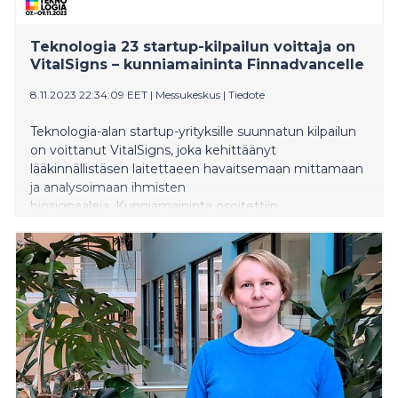
Teknologia 23 startup-kilpailun voittaja on
VitalSigns – kunniamaininta Finnadvancelle
8.11.2023 22:34:09 EET
|
Messukeskus
|
Tiedote
Teknologia-alan startup-yrityksille suunnatun kilpailun
on voittanut VitalSigns, joka kehittäänyt
lääkinnällistäsen laitettaeen havaitsemaan mittamaan
ja analysoimaan ihmisten
biosignaaleja. Kunniamaininta osoitettiin
Finnadvancen kehittämille organ-on-chip-alustoille,
jotka mahdollistavat yhä yksilökohtaisemman
lääkehoidon suunnittelun. Palkinnot jaettiin tänään
Teknologia 23 -tapahtumassa Helsingin
Messukeskuksessa. Startup-kilpailun voittajalle
lahjoitettiin Suomen Messusäätiön myöntämä 10 000
euron palkinto.