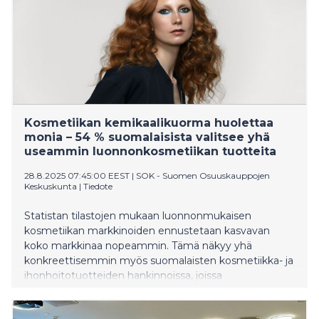
Kosmetiikan kemikaalikuorma huolettaa
monia – 54 % suomalaisista valitsee yhä
useammin luonnonkosmetiikan tuotteita
28.8.2025 07:45:00 EEST
|
SOK - Suomen Osuuskauppojen
Keskuskunta
|
Tiedote
Statistan tilastojen mukaan luonnonmukaisen
kosmetiikan markkinoiden ennustetaan kasvavan
koko markkinaa nopeammin. Tämä näkyy yhä
konkreettisemmin myös suomalaisten kosmetiikka- ja
ihonhoitotuotteiden hankinnoissa, joissa
luonnonkosmetiikka on jatkuvasti vahvistanut
asemaansa. Peräti 54 prosenttia Sokoksen teettämän