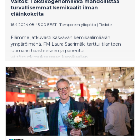
Väitös: Toksikogenomiikka mahdollistaa
turvallisemmat kemikaalit ilman
eläinkokeita
16.4.2024 08:45:00 EEST
|
Tampereen yliopisto
|
Tiedote
Elämme jatkuvasti kasvavan kemikaalimäärän
ympäröimänä. FM Laura Saarimäki tarttui tilanteen
luomaan haasteeseen ja paneutui
väitöstutkimuksessaan kemikaalien
turvallisuusarviointiin. Hän selvitti, kuinka
toksikogenomiikkaa voitaisiin hyödyntää kemikaalien
terveyshaittojen perusteellisessa selvittämisessä ilman
perinteisiä eläinkokeita. Tämä luo reitin kohti
nopeampaa ja kestävämpää kemikaalien
turvallisuusarviontia.