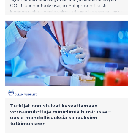
OODI-luonnontuoksusarjan. Sataprosenttisesti
luonnon raaka-aineista valmistettujen lasisissa pulloissa
ja rasioissa olevien huonetuoksujen ja
tuoksukynttilöiden käytön ekologisuutta lisää sarjaan
kuuluvat täyttöpakkaukset, jotka mahdollistavat
tuotteiden pitkäikäisen käytön.
Tutkijat onnistuivat kasvattamaan
verisuonitettuja minielimiä biosirussa –
uusia mahdollisuuksia sairauksien
tutkimukseen