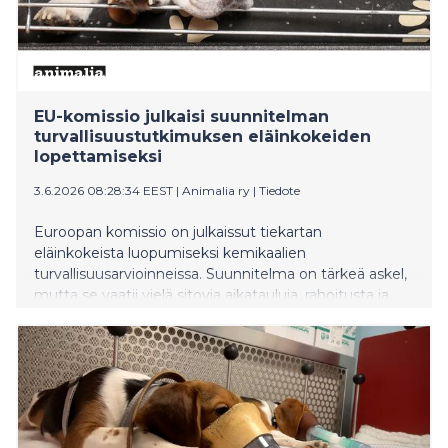
EU-komissio julkaisi suunnitelman
turvallisuustutkimuksen eläinkokeiden
lopettamiseksi
3.6.2026 08:28:34 EEST
|
Animalia ry
|
Tiedote
Euroopan komissio on julkaissut tiekartan
eläinkokeista luopumiseksi kemikaalien
turvallisuusarvioinneissa. Suunnitelma on tärkeä askel,
mutta se vaatii vielä sitovia aikatauluja, rahoitusta ja
vastuita toteutuakseen.