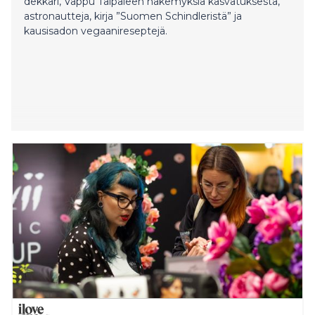
dekkari, Vappu Taipaleen näkemyksiä kasvatuksesta,
astronautteja, kirja ”Suomen Schindleristä” ja
kausisadon vegaanireseptejä.