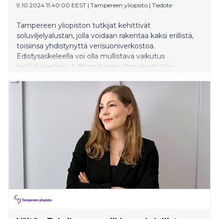
9.10.2024 11:40:00 EEST
|
Tampereen yliopisto
|
Tiedote
Tampereen yliopiston tutkijat kehittivät
soluviljelyalustan, jolla voidaan rakentaa kaksi erillistä,
toisiinsa yhdistynyttä verisuoniverkostoa.
Edistysaskeleella voi olla mullistava vaikutus
biolääketieteen tutkimukseen. Ihmiskudosten
tutkimusmallien eli kudossirujen kehitys tuo
merkittäviä taloudellisia hyötyjä lääkekehitykseen,
vähentää eläinkokeiden tarvetta ja mahdollistaa
personoidut hoidot.