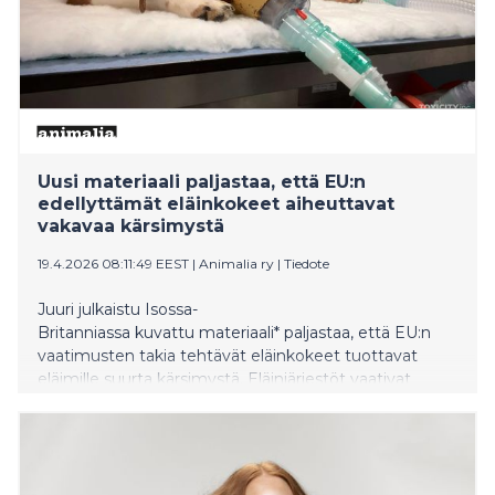
Uusi materiaali paljastaa, että EU:n
edellyttämät eläinkokeet aiheuttavat
vakavaa kärsimystä
19.4.2026 08:11:49 EEST
|
Animalia ry
|
Tiedote
Juuri julkaistu Isossa-
Britanniassa kuvattu materiaali* paljastaa, että EU:n
vaatimusten takia tehtävät eläinkokeet tuottavat
eläimille suurta kärsimystä. Eläinjärjestöt vaativat
välitöntä siirtymää eläinkokeettomaan tieteeseen.