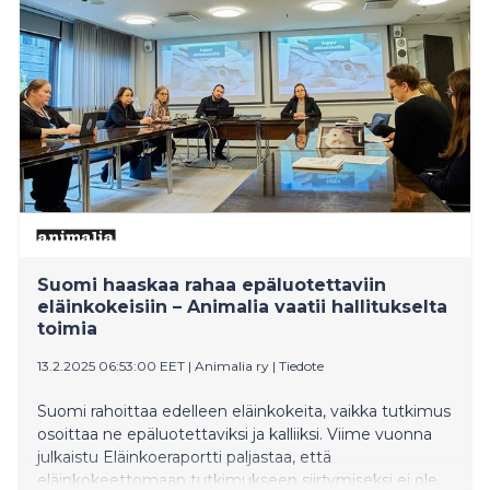
kyselytutkimuksen vastaajista toteaa kasvattaneensa
luonnonkosmetiikan käyttöä viime vuosina.
Tärkeimmät syyt valita luonnonmukaisempia tuotteita
perinteisempien kosmetiikkatuotteiden sijaan ovat
kemikaalien välttäminen ja tuotteiden turvallisuus.
Suomi haaskaa rahaa epäluotettaviin
eläinkokeisiin – Animalia vaatii hallitukselta
toimia
13.2.2025 06:53:00 EET
|
Animalia ry
|
Tiedote
Suomi rahoittaa edelleen eläinkokeita, vaikka tutkimus
osoittaa ne epäluotettaviksi ja kalliiksi. Viime vuonna
julkaistu Eläinkoeraportti paljastaa, että
eläinkokeettomaan tutkimukseen siirtymiseksi ei ole