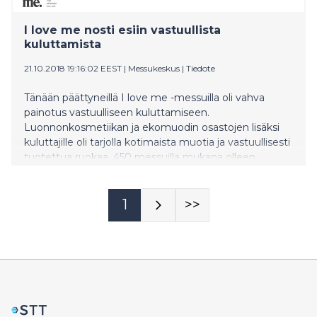
I love me nosti esiin vastuullista
kuluttamista
21.10.2018 19:16:02 EEST
|
Messukeskus
|
Tiedote
Tänään päättyneillä I love me -messuilla oli vahva
painotus vastuulliseen kuluttamiseen.
Luonnonkosmetiikan ja ekomuodin osastojen lisäksi
kuluttajille oli tarjolla kotimaista muotia ja vastuullisesti
tuotettua ruokaa. 450 messuilla mukana olleen
yrityksen tarjontaan kävi tutustumassa noin 56 000
kuluttajaa. Messuilla tehdyn kävijätutkimuksen
mukaan ostopäätöksiin vaikuttavat entistä
1
>>
vahvemmin tuotteen alkuperään liittyvät asiat.