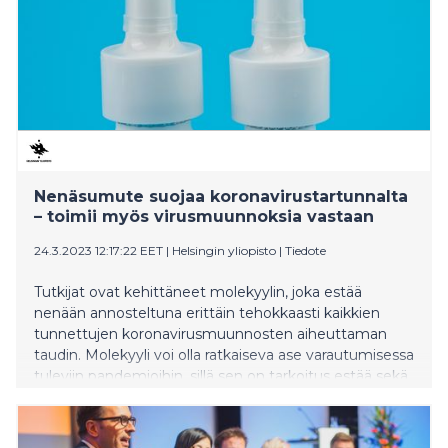
Nenäsumute suojaa koronavirustartunnalta
– toimii myös virusmuunnoksia vastaan
24.3.2023 12:17:22 EET
|
Helsingin yliopisto
|
Tiedote
Tutkijat ovat kehittäneet molekyylin, joka estää
nenään annosteltuna erittäin tehokkaasti kaikkien
tunnettujen koronavirusmuunnosten aiheuttaman
taudin. Molekyyli voi olla ratkaiseva ase varautumisessa
tuleviin pandemioihin, sillä sen on tarkoitus estää sekä
viruksen tartunta että sen leviäminen.