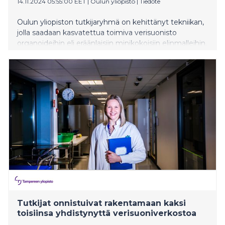
14.11.2024 05:55:00 EET
|
Oulun yliopisto
|
Tiedote
Oulun yliopiston tutkijaryhmä on kehittänyt tekniikan,
jolla saadaan kasvatettua toimiva verisuonisto
organoideihin eli eräänlaisiin minikokoisiin elinmalleihin.
Toimivan verisuoniston kehittäminen organoideihin on
ollut tähän asti merkittävä haaste. Uutta
kasvatusmenetelmää voidaan hyödyntää esimerkiksi
lääketutkimuksissa.
Tutkijat onnistuivat rakentamaan kaksi
toisiinsa yhdistynyttä verisuoniverkostoa