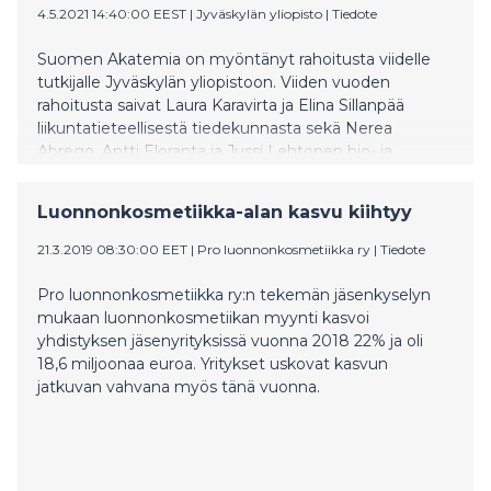
4.5.2021 14:40:00 EEST
|
Jyväskylän yliopisto
|
Tiedote
Suomen Akatemia on myöntänyt rahoitusta viidelle
tutkijalle Jyväskylän yliopistoon. Viiden vuoden
rahoitusta saivat Laura Karavirta ja Elina Sillanpää
liikuntatieteellisestä tiedekunnasta sekä Nerea
Abrego, Antti Eloranta ja Jussi Lehtonen bio- ja
ympäristötieteiden laitokselta matemaattis-
luonnontieteellisestä tiedekunnasta. Jokaiselle
Luonnonkosmetiikka-alan kasvu kiihtyy
tutkijalle myönnettiin noin 450 000 euroa.
21.3.2019 08:30:00 EET
|
Pro luonnonkosmetiikka ry
|
Tiedote
Pro luonnonkosmetiikka ry:n tekemän jäsenkyselyn
mukaan luonnonkosmetiikan myynti kasvoi
yhdistyksen jäsenyrityksissä vuonna 2018 22% ja oli
18,6 miljoonaa euroa. Yritykset uskovat kasvun
jatkuvan vahvana myös tänä vuonna.