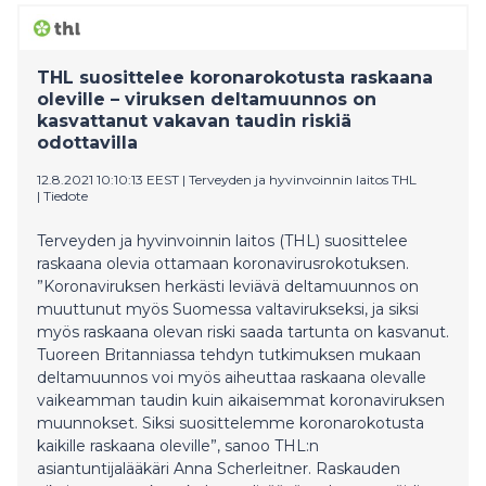
THL suosittelee koronarokotusta raskaana
oleville – viruksen deltamuunnos on
kasvattanut vakavan taudin riskiä
odottavilla
12.8.2021 10:10:13 EEST
|
Terveyden ja hyvinvoinnin laitos THL
|
Tiedote
Terveyden ja hyvinvoinnin laitos (THL) suosittelee
raskaana olevia ottamaan koronavirusrokotuksen.
”Koronaviruksen herkästi leviävä deltamuunnos on
muuttunut myös Suomessa valtavirukseksi, ja siksi
myös raskaana olevan riski saada tartunta on kasvanut.
Tuoreen Britanniassa tehdyn tutkimuksen mukaan
deltamuunnos voi myös aiheuttaa raskaana olevalle
vaikeamman taudin kuin aikaisemmat koronaviruksen
muunnokset. Siksi suosittelemme koronarokotusta
kaikille raskaana oleville”, sanoo THL:n
asiantuntijalääkäri Anna Scherleitner. Raskauden