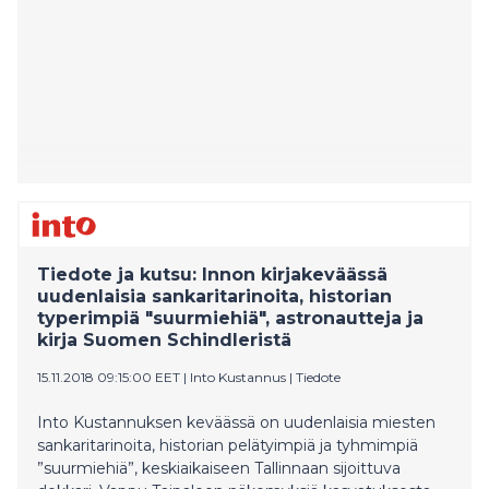
Tiedote ja kutsu: Innon kirjakeväässä
uudenlaisia sankaritarinoita, historian
typerimpiä "suurmiehiä", astronautteja ja
kirja Suomen Schindleristä
15.11.2018 09:15:00 EET
|
Into Kustannus
|
Tiedote
Into Kustannuksen keväässä on uudenlaisia miesten
sankaritarinoita, historian pelätyimpiä ja tyhmimpiä
”suurmiehiä”, keskiaikaiseen Tallinnaan sijoittuva