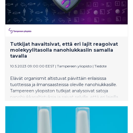
Tutkijat havaitsivat, että eri lajit reagoivat
molekyylitasolla nanohiukkasiin samalla
tavalla
10.5.2023 09:00:00 EEST
|
Tampereen yliopisto
|
Tiedote
Elävät organismit altistuvat päivittäin erilaisissa
tuotteissa ja ilmansaasteissa oleville nanohiukkasille.
Tampereen yliopiston tutkijat analysoivat satoja
nanohiukkasaltistuksia ja saivat selville, että eri lajeilla
on samanlainen epigeneettinen molekyylivaste
hiukkasille. Tutkijoiden löytämä mekanismi selittää,
miten solut ja organismit sopeutuvat pitkäaikaiseen
altistumiseen nanokokoisille materiaaleille.