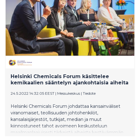
Helsinki Chemicals Forum käsittelee
kemikaalien sääntelyn ajankohtaisia aiheita
24.5.2022 14:32:05 EEST
|
Messukeskus
|
Tiedote
Helsinki Chemicals Forum johdattaa kansainväliset
viranomaiset, teollisuuden johtohenkilöt,
kansalaisjärjestöt, tutkijat, median ja muut
kiinnostuneet tahot avoimeen keskusteluun
maailmanlaajuisesti tärkeistä aiheista kestävämmän
tulevaisuuden saavuttamisesta.