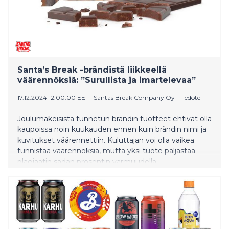
Santa’s Break -brändistä liikkeellä
väärennöksiä: ”Surullista ja imartelevaa”
17.12.2024 12:00:00 EET
|
Santas Break Company Oy
|
Tiedote
Joulumakeisista tunnetun brändin tuotteet ehtivät olla
kaupoissa noin kuukauden ennen kuin brändin nimi ja
kuvitukset väärennettiin. Kuluttajan voi olla vaikea
tunnistaa väärennöksiä, mutta yksi tuote paljastaa
plagiaatin sadan prosentin varmuudella.