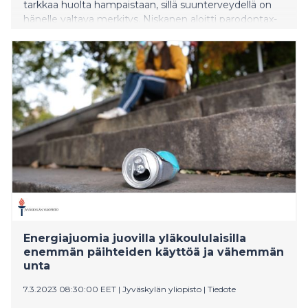
tarkkaa huolta hampaistaan, sillä suunterveydellä on
hänelle valtava merkitys. Niskanen aloitti parodontax-
hammastahnamerkin brändilähettiläänä.
Energiajuomia juovilla yläkoululaisilla
enemmän päihteiden käyttöä ja vähemmän
unta
7.3.2023 08:30:00 EET
|
Jyväskylän yliopisto
|
Tiedote