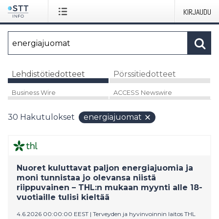
KIRJAUDU
Lehdistötiedotteet
Pörssitiedotteet
Business Wire
ACCESS Newswire
30
Hakutulokset
energiajuomat
Nuoret kuluttavat paljon energiajuomia ja
moni tunnistaa jo olevansa niistä
riippuvainen – THL:n mukaan myynti alle 18-
vuotiaille tulisi kieltää
4.6.2026 00:00:00 EEST
|
Terveyden ja hyvinvoinnin laitos THL