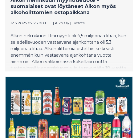
Alkon helmikuun myyntitiedote –
suomalaiset ovat löytäneet Alkon myös
alkoholittomien ostopaikkana
12.3.2025 07:25:00 EET
|
Alko Oy
|
Tiedote
Alkon helmikuun litramyynti oli 4,5 miljoonaa litraa, kun
se edellisvuoden vastaavana ajankohtana oli 5,3
miljoonaa litraa. Alkoholittomia ostettiin selkeästi
enemmän kuin vastaavana ajankohtana vuotta
aiemmin. Alkon valikoimassa kokeillaan uutta
tuoteryhmää: energiajuomia, joita myydään 18-vuotta
täyttäneille.