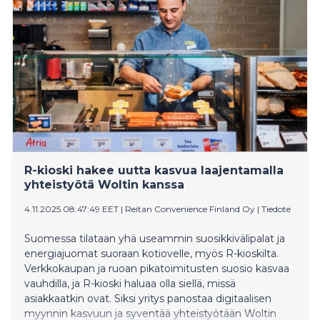
saatavuushaasteet ovat vaikuttaneet suomalaisten
ostoskorien sisältöön kuluneen vuoden aikana.
R-kioski hakee uutta kasvua laajentamalla
yhteistyötä Woltin kanssa
4.11.2025 08:47:49 EET
|
Reitan Convenience Finland Oy
|
Tiedote
Suomessa tilataan yhä useammin suosikkivälipalat ja
energiajuomat suoraan kotiovelle, myös R-kioskilta.
Verkkokaupan ja ruoan pikatoimitusten suosio kasvaa
vauhdilla, ja R-kioski haluaa olla siellä, missä
asiakkaatkin ovat. Siksi yritys panostaa digitaalisen
myynnin kasvuun ja syventää yhteistyötään Woltin