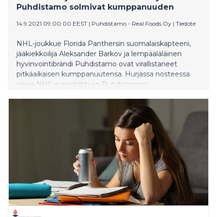
Puhdistamo solmivat kumppanuuden
14.9.2021 09:00:00 EEST
|
Puhdistamo - Real Foods Oy
|
Tiedote
NHL-joukkue Florida Panthersin suomalaiskapteeni,
jääkiekkoilija Aleksander Barkov ja lempääläläinen
hyvinvointibrändi Puhdistamo ovat virallistaneet
pitkäaikaisen kumppanuutensa. Hurjassa nosteessa
oleva NHL-supertähti on Puhdistamon
urheiluravinnesarja Puhdistamo Athleticsin keulakuva.