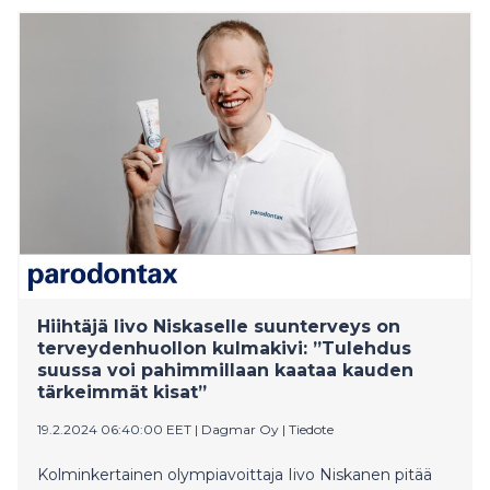
oheisista linkeistä.
Hiihtäjä Iivo Niskaselle suunterveys on
terveydenhuollon kulmakivi: ”Tulehdus
suussa voi pahimmillaan kaataa kauden
tärkeimmät kisat”
19.2.2024 06:40:00 EET
|
Dagmar Oy
|
Tiedote
Kolminkertainen olympiavoittaja Iivo Niskanen pitää