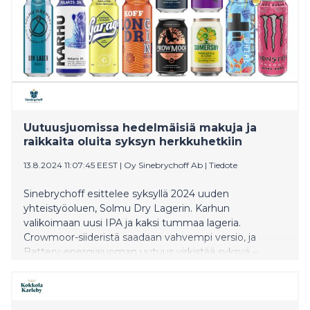
Uutuusjuomissa hedelmäisiä makuja ja
raikkaita oluita syksyn herkkuhetkiin
13.8.2024 11:07:45 EEST
|
Oy Sinebrychoff Ab
|
Tiedote
Sinebrychoff esittelee syksyllä 2024 uuden
yhteistyöoluen, Solmu Dry Lagerin. Karhun
valikoimaan uusi IPA ja kaksi tummaa lageria.
Crowmoor-siideristä saadaan vahvempi versio, ja
Battery-energiajuoman uutuus virkistää syksyä –
valikoimassa lisäksi monta muuta uutuutta. Kaikki
uutuusjuomat esittelyssä laajemmin
https://sinebrychoff.fi/newsroom