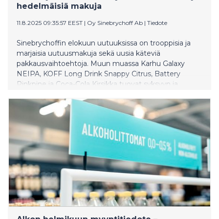
hedelmäisiä makuja
11.8.2025 09:35:57 EEST
|
Oy Sinebrychoff Ab
|
Tiedote
Sinebrychoffin elokuun uutuuksissa on trooppisia ja
marjaisia uutuusmakuja sekä uusia käteviä
pakkausvaihtoehtoja. Muun muassa Karhu Galaxy
NEIPA, KOFF Long Drink Snappy Citrus, Battery
Pinkpine ja Coca-Cola Kirsikka tuovat syksyyn ja
talveen kaivattua väriä ja raikkaita makuja