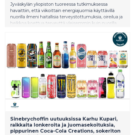
Jyväskylän yliopiston tuoreessa tutkimuksessa
havaittiin, että viikoittain energiajuomia käyttävillä
nuorilla ilmeni haitallisia terveystottumuksia, oireilua ja
heikkoa koettua terveyttä yleisemmin kuin nuorilla,
jotka eivät käyttäneet energiajuomia. Erot
energiajuomia käyttävien ja käyttämättömien nuorten
terveystottumuksissa olivat suuret.
Sinebrychoffin uutuuksissa Karhu Kupari,
raikkaita lonkeroita ja juomasekoituksia,
pippurinen Coca-Cola Creations, sokeriton