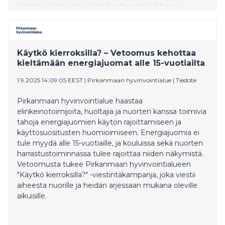
kanssa. Lokakuussa Wolt-kioskien määrä kasvoi
merkittävästi, kun 65 uutta R-kioskia liittyi palveluun.
Nyt R-kioski löytyy Woltista jo 135 toimipisteen voimin
49 eri paikkakunnalta.
Käytkö kierroksilla? – Vetoomus kehottaa
kieltämään energiajuomat alle 15-vuotiailta
1.9.2025 14:09:05 EEST
|
Pirkanmaan hyvinvointialue
|
Tiedote
Pirkanmaan hyvinvointialue haastaa
elinkeinotoimijoita, huoltajia ja nuorten kanssa toimivia
tahoja energiajuomien käytön rajoittamiseen ja
käyttösuositusten huomioimiseen. Energiajuomia ei
tule myydä alle 15-vuotiaille, ja kouluissa sekä nuorten
harrastustoiminnassa tulee rajoittaa niiden näkymistä.
Vetoomusta tukee Pirkanmaan hyvinvointialueen
"Käytkö kierroksilla?" -viestintäkampanja, joka viestii
aiheesta nuorille ja heidän arjessaan mukana oleville
aikuisille.