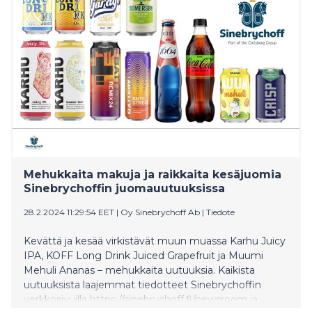
Mehukkaita makuja ja raikkaita kesäjuomia
Sinebrychoffin juomauutuuksissa
28.2.2024 11:29:54 EET
|
Oy Sinebrychoff Ab
|
Tiedote
Kevättä ja kesää virkistävät muun muassa Karhu Juicy
IPA, KOFF Long Drink Juiced Grapefruit ja Muumi
Mehuli Ananas – mehukkaita uutuuksia. Kaikista
uutuuksista laajemmat tiedotteet Sinebrychoffin
verkkosivuilla https://sinebrychoff.fi/newsroom ja