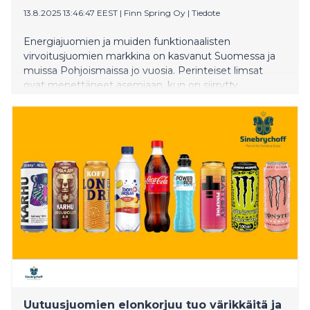
13.8.2025 13:46:47 EEST
|
Finn Spring Oy
|
Tiedote
Energiajuomien ja muiden funktionaalisten
virvoitusjuomien markkina on kasvanut Suomessa ja
muissa Pohjoismaissa jo vuosia. Perinteiset limsat
ovat menettäneet asemiaan, kun on siirrytty
kuluttamaan vitaminoituja lisäarvojuomia yhä
useammassa tuoteryhmässä vesistä energiajuomiin.
Uusia juomia tulee markkinalle kymmenittäin joka
vuosi. Ja kuluttajat rakastavat sitä. Etenkin
energiajuomien kuluttajat ovat innokkaita
kokeilemaan uusia brändejä ja makuja.
Uutuusjuomien elonkorjuu tuo värikkäitä ja