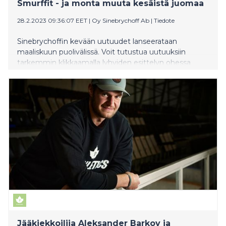
Smurffit - ja monta muuta kesäistä juomaa
28.2.2023 09:36:07 EET
|
Oy Sinebrychoff Ab
|
Tiedote
Sinebrychoffin kevään uutuudet lanseerataan
maaliskuun puolivälissä. Voit tutustua uutuuksiin
tarkemmin klikkaamalla lyhyiden esittelyn ohessa
olevia linkkejä – sieltä löytyvät myös tuotekuvat.
Kootusti tiedotteet löytyvät verkkosivultamme:
https://www.sinebrychoff.fi/newsroom/
Jääkiekkoilija Aleksander Barkov ja