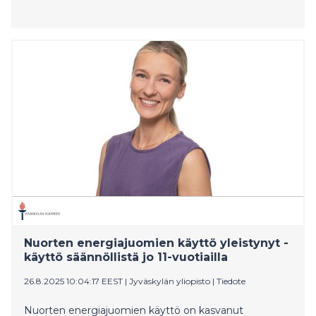
Nuorten energiajuomien käyttö yleistynyt -
käyttö säännöllistä jo 11-vuotiailla
26.8.2025 10:04:17 EEST
|
Jyväskylän yliopisto
|
Tiedote
Nuorten energiajuomien käyttö on kasvanut