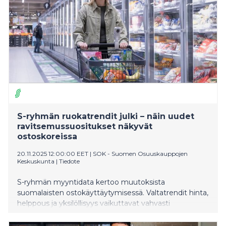
S-ryhmän ruokatrendit julki – näin uudet
ravitsemussuositukset näkyvät
ostoskoreissa
20.11.2025 12:00:00 EET
|
SOK - Suomen Osuuskauppojen
Keskuskunta
|
Tiedote
S-ryhmän myyntidata kertoo muutoksista
suomalaisten ostokäyttäytymisessä. Valtatrendit hinta,
helppous ja yksilöllisyys vaikuttavat vahvasti
ruokakaupan ilmiöiden taustalla.
Ravitsemussuositukset ja toisaalta myös jauhelihan