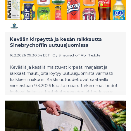
Kevään kirpeyttä ja kesän raikkautta
Sinebrychoffin uutuusjuomissa
16.2.2026 09:30:34 EET
|
Oy Sinebrychoff Ab
|
Tiedote
Keväällä ja kesällä maistuvat kirpeät, marjaisat ja
raikkaat maut, joita löytyy uutuusjuomista varmasti
kaikkien makuun. Kaikki uutuudet ovat saatavilla
viimeistään 9.3.2026 kautta maan. Tarkemmat tiedot
löytyvät linkeistä tuotekategorioiden yhteydessä ja
Sinebrychoffin verkkosivujen uutissivulta
https://www.sinebrychoff.fi/newsroom/