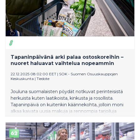
Tapaninpäivänä arki palaa ostoskoreihin –
nuoret haluavat vaihtelua nopeammin
22.12.2025 08:02:00 EET
|
SOK - Suomen Osuuskauppojen
Keskuskunta
|
Tiedote
Jouluna suomalaisten pöydät notkuvat perinteisistä
herkuista kuten laatikoista, kinkusta ja rosollista.
Tapaninpäivä on kuitenkin käännekohta, jolloin moni
alkaa kaivata uusia makuja ja rennompia tarjoiluja
jouluklassikoiden rinnalle. Vaihtelunhalu näkyy
selkeämmin erityisesti nuorempien ikäryhmien
ostoskoreissa.