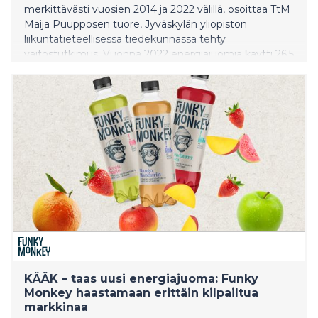
merkittävästi vuosien 2014 ja 2022 välillä, osoittaa TtM
Maija Puupposen tuore, Jyväskylän yliopiston
liikuntatieteellisessä tiedekunnassa tehty
väitöstutkimus. Vuonna 2022 energiajuomia käytti 26,5
% 11-vuotiaista, 53,5 % 13-vuotiaista ja 65 % 15-
vuotiaista, ja yhä useampi käytti niitä useita kertoja
viikossa. Käyttö on kasvanut erityisesti tytöillä.
KÄÄK – taas uusi energiajuoma: Funky
Monkey haastamaan erittäin kilpailtua
markkinaa