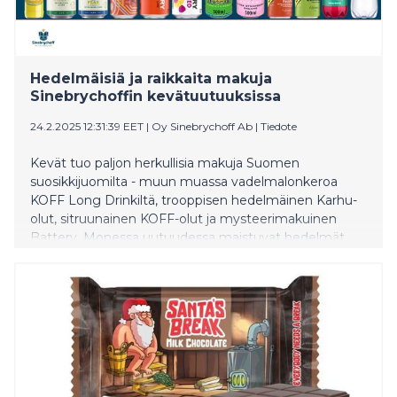
Hedelmäisiä ja raikkaita makuja
Sinebrychoffin kevätuutuuksissa
24.2.2025 12:31:39 EET
|
Oy Sinebrychoff Ab
|
Tiedote
Kevät tuo paljon herkullisia makuja Suomen
suosikkijuomilta - muun muassa vadelmalonkeroa
KOFF Long Drinkiltä, trooppisen hedelmäinen Karhu-
olut, sitruunainen KOFF-olut ja mysteerimakuinen
Battery. Monessa uutuudessa maistuvat hedelmät,
marjat ja sitruksinen raikkaus! Kaikkien juomien
tarkemmat tiedotteet ja kuvat löytyvät alla olevista
linkeistä ja Sinebrychoffin uutishuoneesta:
https://sinebrychoff.fi/newsroom/