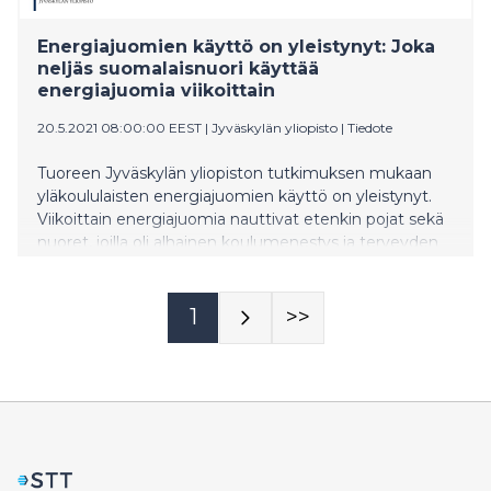
Energiajuomien käyttö on yleistynyt: Joka
neljäs suomalaisnuori käyttää
energiajuomia viikoittain
20.5.2021 08:00:00 EEST
|
Jyväskylän yliopisto
|
Tiedote
Tuoreen Jyväskylän yliopiston tutkimuksen mukaan
yläkoululaisten energiajuomien käyttö on yleistynyt.
Viikoittain energiajuomia nauttivat etenkin pojat sekä
nuoret, joilla oli alhainen koulumenestys ja terveyden
lukutaito tai jotka kokivat perheen valvonnan
vähäiseksi. Tyttöjen viikoittainen energiajuomien
käyttö lähes kaksinkertaistui vuosien 2014 ja 2018
1
>>
välillä.