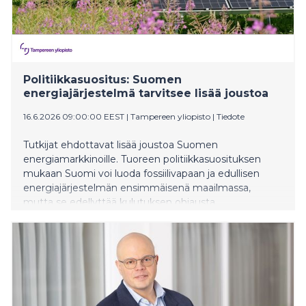
Politiikkasuositus: Suomen
energiajärjestelmä tarvitsee lisää joustoa
16.6.2026 09:00:00 EEST
|
Tampereen yliopisto
|
Tiedote
Tutkijat ehdottavat lisää joustoa Suomen
energiamarkkinoille. Tuoreen politiikkasuosituksen
mukaan Suomi voi luoda fossiilivapaan ja edullisen
energiajärjestelmän ensimmäisenä maailmassa,
mutta se edellyttää kulutuksen ohjausta,
energiavarastoja, älykkäitä rakennuksia ja ratkaisuja.