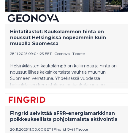
Hintatilastot: Kaukolämmön hinta on
noussut Helsingissä nopeammin kuin
muualla Suomessa
28.11.2025 09:04:23 EET
|
Geonova
|
Tiedote
Helsinkiläisten kaukolämpö on kalliimpaa ja hinta on
noussut lähes kaksinkertaista vauhtia muuhun
Suomeen verrattuna. Yhdeksässä vuodessa
helsinkiläisen kerrostaloasujan kaukolämpö on
kallistunut 70,5 prosenttia, mikä on huomattavasti
enemmän kuin muualla Suomessa keskimäärin.
Fingrid selvittää aFRR-energiamarkkinan
poikkeuksellista pohjoismaista aktivointia
20.11.2025 11:00:00 EET
|
Fingrid Oyj
|
Tiedote