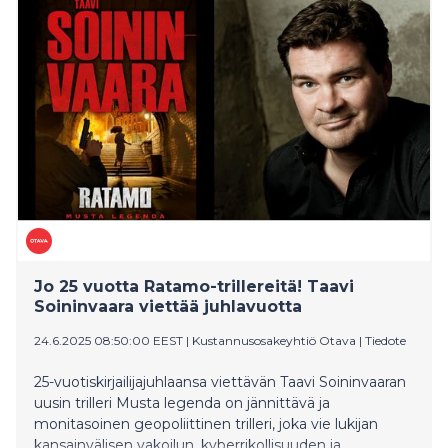
markkinamekanismin avulla kiinteistöjen kulutusjousto
on ensimmäistä kertaa mahdollista myydä
pohjoismaisille markkinoille.
Jo 25 vuotta Ratamo-trillereitä! Taavi
Soininvaara viettää juhlavuotta
24.6.2025 08:50:00 EEST
|
Kustannusosakeyhtiö Otava
|
Tiedote
25-vuotiskirjailijajuhlaansa viettävän Taavi Soininvaaran
uusin trilleri Musta legenda on jännittävä ja
monitasoinen geopoliittinen trilleri, joka vie lukijan
kansainvälisen vakoilun, kyberrikollisuuden ja