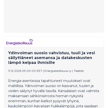
Ydinvoiman suosio vahvistuu, tuuli ja vesi
säilyttäneet asemansa ja datakeskusten
lämpö kelpaa ihmisille
11.12.2025 09:00:00 EET
|
Energiateollisuus ry
|
Tiedote
Energia-asenteissa tapahtuneet muutokset ovat
maltillisia. Ydinvoiman suosio on kasvanut, tuulen ja
veden säilynyt hyvällä tasolla. Kansalaiset ovat valmiita
maksamaan sähkönsiirrosta hieman nykyistä
enemmän, kunhan katkot pysyvät lyhyinä,
kaukolämpöön kaivataan hukkalämpöjä, joita saadaan