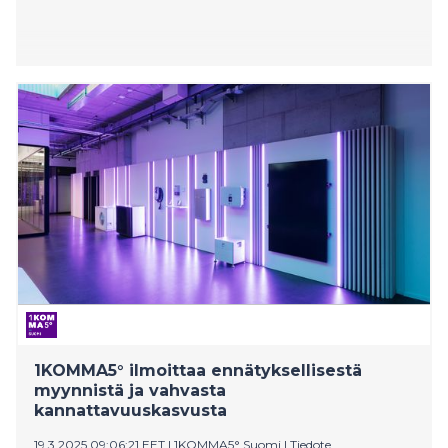
1KOMMA5° ilmoittaa ennätyksellisestä
myynnistä ja vahvasta
kannattavuuskasvusta
19.3.2025 09:06:21 EET
|
1KOMMA5° Suomi
|
Tiedote