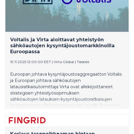
Voltalis ja Virta aloittavat yhteistyön
sähköautojen kysyntäjoustomarkkinoilla
Euroopassa
19.11.2025 12:00:00 EET
|
Virta Global
|
Tiedote
Euroopan johtava kysyntäjoustoaggregaattori Voltalis
ja Euroopan johtava sähköautojen
latausratkaisutoimittaja Virta ovat allekirjoittaneet
strategisen yhteistyösopimuksen
sähköautojen latauksen kysyntäjoustoratkaisujen
laajentamisesta Pohjoismaissa sekä muille Euroopan
markkinoille.
Korjaus tasepoikkeaman hintaan