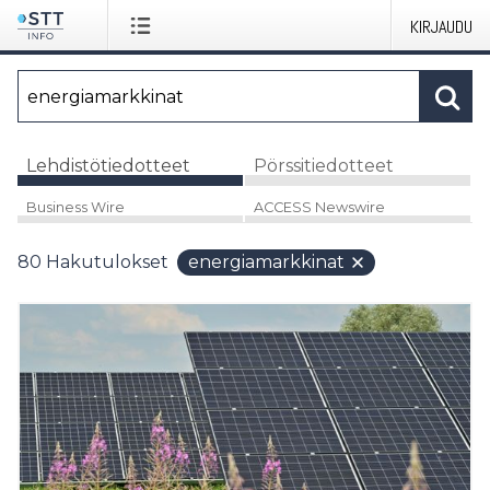
KIRJAUDU
Lehdistötiedotteet
Pörssitiedotteet
Business Wire
ACCESS Newswire
80
Hakutulokset
energiamarkkinat