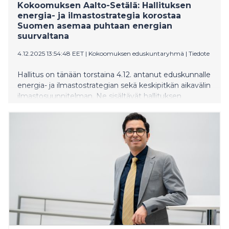
Kokoomuksen Aalto-Setälä: Hallituksen
energia- ja ilmastostrategia korostaa
Suomen asemaa puhtaan energian
suurvaltana
4.12.2025 13:54:48 EET
|
Kokoomuksen eduskuntaryhmä
|
Tiedote
Hallitus on tänään torstaina 4.12. antanut eduskunnalle
energia- ja ilmastostrategian sekä keskipitkän aikavälin
ilmastosuunnitelman. Ne sisältävät hallituksen
keskeiset linjaukset Suomen päästövähennyskeinoista
sekä toimista, joilla Suomesta tehdään puhtaan
energian suurvalta.