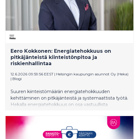
Eero Kokkonen: Energiatehokkuus on
pitkäjänteistä kiinteistönpitoa ja
riskienhallintaa
12.6.2026 09:59:56 EEST
|
Helsingin kaupungin asunnot Oy (Heka)
|
Blogi
Suuren kiinteistömäärän energiatehokkuuden
kehittäminen on pitkäjänteistä ja systemaattista työtä.
Hekalla energiatehokkuus on osa vastuullista
kiinteistönpitoa, kustannusten hallintaa ja
kohtuuhintaisen asumisen turvaamista helsinkiläisille
nyt ja tulevaisuudessa.