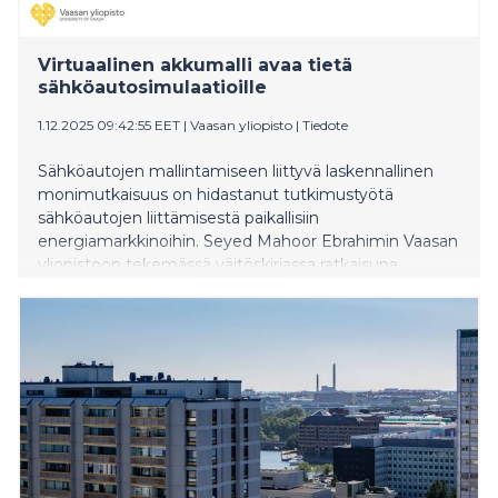
Virtuaalinen akkumalli avaa tietä
sähköautosimulaatioille
1.12.2025 09:42:55 EET
|
Vaasan yliopisto
|
Tiedote
Sähköautojen mallintamiseen liittyvä laskennallinen
monimutkaisuus on hidastanut tutkimustyötä
sähköautojen liittämisestä paikallisiin
energiamarkkinoihin. Seyed Mahoor Ebrahimin Vaasan
yliopistoon tekemässä väitöskirjassa ratkaisuna
esitellään virtaviivaistettu virtuaaliakkumalli ja
kustannustehokas laturien jakamismenetelmä.