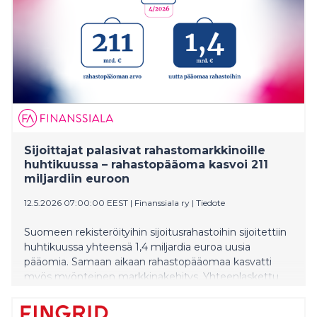
Sijoittajat palasivat rahastomarkkinoille
huhtikuussa – rahastopääoma kasvoi 211
miljardiin euroon
12.5.2026 07:00:00 EEST
|
Finanssiala ry
|
Tiedote
Suomeen rekisteröityihin sijoitusrahastoihin sijoitettiin
huhtikuussa yhteensä 1,4 miljardia euroa uusia
pääomia. Samaan aikaan rahastopääomaa kasvatti
myös myönteinen markkinakehitys. Yhteenlaskettu
rahastopääoman arvo oli kuukauden lopussa 211
miljardia euroa.