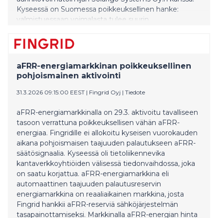
Kyseessä on Suomessa poikkeuksellinen hanke:
valmistuessaan voimalasta tulee suurin
yrityskiinteistön käyttöön toteutettu aurinkovoimala,
jossa paneelit seuraavat aktiivisesti auringon liikettä.
aFRR-energiamarkkinan poikkeuksellinen
pohjoismainen aktivointi
31.3.2026 09:15:00 EEST
|
Fingrid Oyj
|
Tiedote
aFRR-energiamarkkinalla on 29.3. aktivoitu tavalliseen
tasoon verrattuna poikkeuksellisen vähän aFRR-
energiaa. Fingridille ei allokoitu kyseisen vuorokauden
aikana pohjoismaisen taajuuden palautukseen aFRR-
säätösignaalia. Kyseessä oli tietoliikennevika
kantaverkkoyhtiöiden välisessä tiedonvaihdossa, joka
on saatu korjattua. aFRR-energiamarkkina eli
automaattinen taajuuden palautusreservin
energiamarkkina on reaaliaikainen markkina, josta
Fingrid hankkii aFRR-reserviä sähköjärjestelmän
tasapainottamiseksi. Markkinalla aFRR-energian hinta