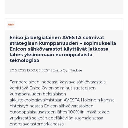
Enico ja belgialainen AVESTA solmivat
strategisen kumppanuuden – sopimuksella
Enicon sähkövarastot käyttävät jatkossa
lähes yksinomaan eurooppalaista
teknologiaa
20.5.2025 13:50:03 EEST
|
Enico Oy
|
Tiedote
Tamperelainen, nopeasti kasvava sähkövarastoja
kehittävä Enico Oy on solminut strategisen
kumppanuuden belgialaisen
akkuteknologiavalmistajan AVESTA Holdingin kanssa.
Yhteistyö nostaa Enicon sähkövarastoiden
eurooppalaisuusasteen lähes 100%:iin, mikä tekee
yrityksestä selkeän edelläkävijän suomalaisessa
energiavarastomarkkinassa.