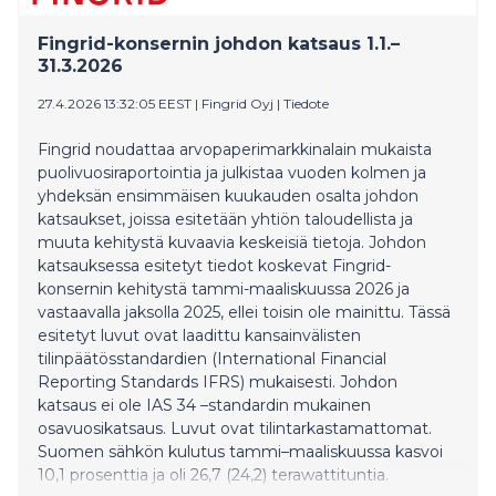
Fingrid-konsernin johdon katsaus 1.1.–
31.3.2026
27.4.2026 13:32:05 EEST
|
Fingrid Oyj
|
Tiedote
Fingrid noudattaa arvopaperimarkkinalain mukaista
puolivuosiraportointia ja julkistaa vuoden kolmen ja
yhdeksän ensimmäisen kuukauden osalta johdon
katsaukset, joissa esitetään yhtiön taloudellista ja
muuta kehitystä kuvaavia keskeisiä tietoja. Johdon
katsauksessa esitetyt tiedot koskevat Fingrid-
konsernin kehitystä tammi-maaliskuussa 2026 ja
vastaavalla jaksolla 2025, ellei toisin ole mainittu. Tässä
esitetyt luvut ovat laadittu kansainvälisten
tilinpäätösstandardien (International Financial
Reporting Standards IFRS) mukaisesti. Johdon
katsaus ei ole IAS 34 –standardin mukainen
osavuosikatsaus. Luvut ovat tilintarkastamattomat.
Suomen sähkön kulutus tammi–maaliskuussa kasvoi
10,1 prosenttia ja oli 26,7 (24,2) terawattituntia.