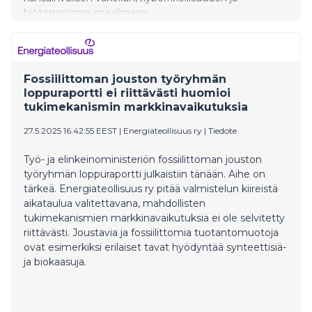
bioterrorismin maailmaan.
Fossiilittoman jouston työryhmän
loppuraportti ei riittävästi huomioi
tukimekanismin markkinavaikutuksia
27.5.2025 16:42:55 EEST
|
Energiateollisuus ry
|
Tiedote
Työ- ja elinkeinoministeriön fossiilittoman jouston
työryhmän loppuraportti julkaistiin tänään. Aihe on
tärkeä. Energiateollisuus ry pitää valmistelun kiireistä
aikataulua valitettavana, mahdollisten
tukimekanismien markkinavaikutuksia ei ole selvitetty
riittävästi. Joustavia ja fossiilittomia tuotantomuotoja
ovat esimerkiksi erilaiset tavat hyödyntää synteettisiä-
ja biokaasuja.