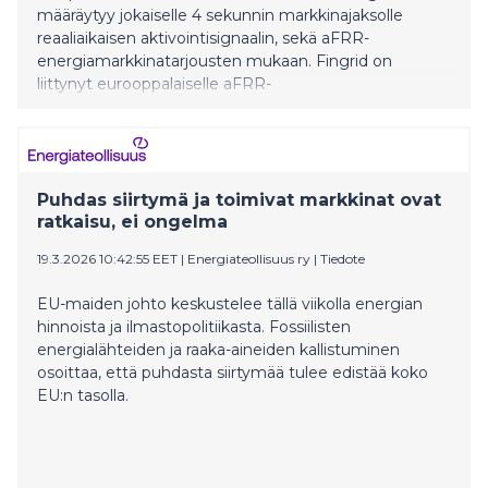
määräytyy jokaiselle 4 sekunnin markkinajaksolle
reaaliaikaisen aktivointisignaalin, sekä aFRR-
energiamarkkinatarjousten mukaan. Fingrid on
liittynyt eurooppalaiselle aFRR-
energiamarkkinakauppapaikka (PICASSO). Lisätietoja
Joonas Muikku, asiantuntija, Fingrid Oyj, puh. 030 395
4324 Sähköpostiosoitteet ovat
muotoa etunimi.sukunimi@fingrid.fi
Puhdas siirtymä ja toimivat markkinat ovat
ratkaisu, ei ongelma
19.3.2026 10:42:55 EET
|
Energiateollisuus ry
|
Tiedote
EU-maiden johto keskustelee tällä viikolla energian
hinnoista ja ilmastopolitiikasta. Fossiilisten
energialähteiden ja raaka-aineiden kallistuminen
osoittaa, että puhdasta siirtymää tulee edistää koko
EU:n tasolla.