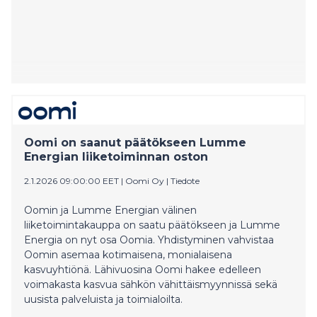
Oomi on saanut päätökseen Lumme
Energian liiketoiminnan oston
2.1.2026 09:00:00 EET
|
Oomi Oy
|
Tiedote
Oomin ja Lumme Energian välinen
liiketoimintakauppa on saatu päätökseen ja Lumme
Energia on nyt osa Oomia. Yhdistyminen vahvistaa
Oomin asemaa kotimaisena, monialaisena
kasvuyhtiönä. Lähivuosina Oomi hakee edelleen
voimakasta kasvua sähkön vähittäismyynnissä sekä
uusista palveluista ja toimialoilta.