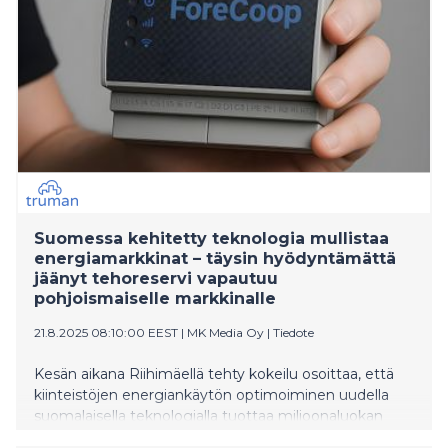
Suomessa kehitetty teknologia mullistaa
energiamarkkinat – täysin hyödyntämättä
jäänyt tehoreservi vapautuu
pohjoismaiselle markkinalle
21.8.2025 08:10:00 EEST
|
MK Media Oy
|
Tiedote
Kesän aikana Riihimäellä tehty kokeilu osoittaa, että
kiinteistöjen energiankäytön optimoiminen uudella
suomalaisella teknologialla tuottaa miljoonaluokan
säästöpotentiaalin. VTT:llä kehitetyn