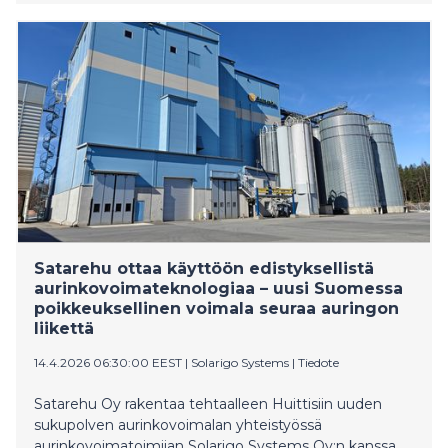
Kulutusta kasvatti etenkin kylmä säätila alkuvuonna.
Suomessa kulutetun sähkön päästökerroin oli 40 (36)
gCO2/kWh. Fingridin kantaverkon siirtovarmuus oli
erittäin korkealla tasolla. Tammi–maaliskuun liikevaihto
kasvoi 443,8 (370,7) miljoonaan euroon korkeamman
s
Satarehu ottaa käyttöön edistyksellistä
aurinkovoimateknologiaa – uusi Suomessa
poikkeuksellinen voimala seuraa auringon
liikettä
14.4.2026 06:30:00 EEST
|
Solarigo Systems
|
Tiedote
Satarehu Oy rakentaa tehtaalleen Huittisiin uuden
sukupolven aurinkovoimalan yhteistyössä
aurinkovoimatoimijan Solarigo Systems Oy:n kanssa.