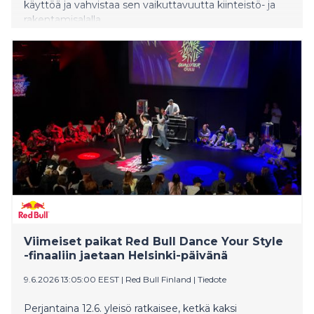
käyttöä ja vahvistaa sen vaikuttavuutta kiinteistö- ja
rakentamisalalla.
Viimeiset paikat Red Bull Dance Your Style
-finaaliin jaetaan Helsinki-päivänä
9.6.2026 13:05:00 EEST
|
Red Bull Finland
|
Tiedote
Perjantaina 12.6. yleisö ratkaisee, ketkä kaksi