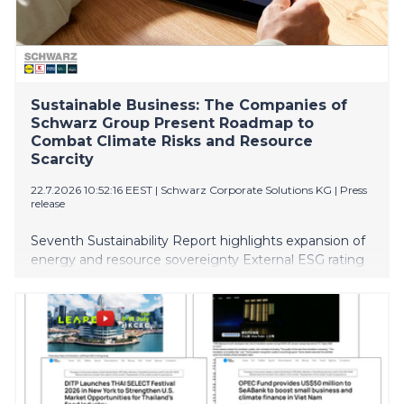
Sustainable Business: The Companies of
Schwarz Group Present Roadmap to
Combat Climate Risks and Resource
Scarcity
22.7.2026 10:52:16 EEST
|
Schwarz Corporate Solutions KG
|
Press
release
Seventh Sustainability Report highlights expansion of
energy and resource sovereignty External ESG rating
confirms effective alignment of sustainability with
strategic risk management Climate transition plan
serves as central instrument for future-proofing
business processes