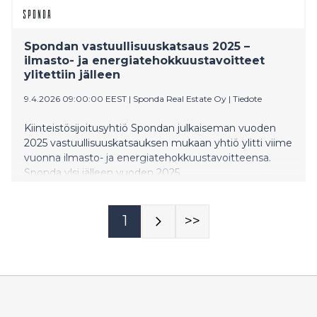
Spondan vastuullisuuskatsaus 2025 –
ilmasto- ja energiatehokkuustavoitteet
ylitettiin jälleen
9.4.2026 09:00:00 EEST
|
Sponda Real Estate Oy
|
Tiedote
Kiinteistösijoitusyhtiö Spondan julkaiseman vuoden
2025 vastuullisuuskatsauksen mukaan yhtiö ylitti viime
vuonna ilmasto- ja energiatehokkuustavoitteensa.
Sponda ylsi jälleen vuoden 2025
GRESB‑vastuullisuusarvioinnissa (Global Real Estate
Sustainability Benchmark) globaalisti jaetulle
ykkössijalle vertailuryhmässään ja nimettiin Global
1
>>
Sector Leaderiksi.