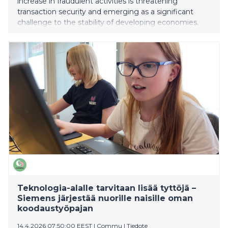
increase in fraudulent activities is threatening
transaction security and emerging as a significant
challenge to the stability of developing economies.
Teknologia-alalle tarvitaan lisää tyttöjä –
Siemens järjestää nuorille naisille oman
koodaustyöpajan
14.4.2026 07:50:00 EEST
|
Commu
|
Tiedote