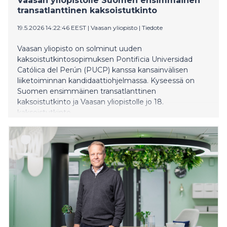
Vaasan yliopistolle Suomen ensimmäinen
transatlanttinen kaksoistutkinto
19.5.2026 14:22:46 EEST
|
Vaasan yliopisto
|
Tiedote
Vaasan yliopisto on solminut uuden
kaksoistutkintosopimuksen Pontificia Universidad
Católica del Perún (PUCP) kanssa kansainvälisen
liiketoiminnan kandidaattiohjelmassa. Kyseessä on
Suomen ensimmäinen transatlanttinen
kaksoistutkinto ja Vaasan yliopistolle jo 18.
kaksoistutkinto.