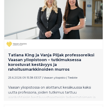
Tatiana King ja Vanja Piljak professoreiksi
Vaasan yliopistoon – tutkimuksessa
korostuvat kestävyys ja
rahoitusmarkkinoiden murros
25.6.2026 09:15:38 EEST
|
Vaasan yliopisto
|
Tiedote
Vaasan yliopistossa on aloittanut kesäkuussa kaksi
uutta professoria, joiden tutkimus tarttuu
ajankohtaisiin kestävyyshaasteisiin laskentatoimen ja
rahoituksen näkökulmista. Laskentatoimen professori