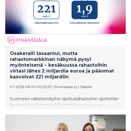
Osakeralli tasaantui, mutta
rahastomarkkinan näkymä pysyi
myönteisenä – kesäkuussa rahastoihin
virtasi lähes 2 miljardia euroa ja pääomat
kasvoivat 221 miljardiin
9.7.2026 06:00:00 EEST
|
Finanssiala ry
|
Tiedote
Suomeen rekisteröityihin sijoitusrahastoihin sijoitettiin
kesäkuussa yhteensä 1,9 miljardia euroa uusia
pääomia. Samaan aikaan rahastopääomaa kasvatti
myös myönteinen markkinakehitys. Yhteenlaskettu
rahastopääoman arvo oli kuukauden lopussa 221
miljardia euroa.