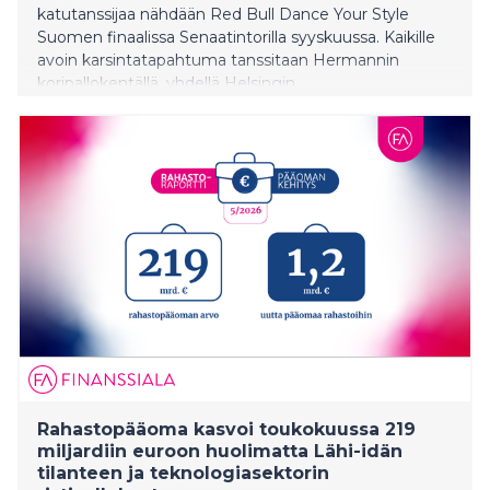
katutanssijaa nähdään Red Bull Dance Your Style
Suomen finaalissa Senaatintorilla syyskuussa. Kaikille
avoin karsintatapahtuma tanssitaan Hermannin
koripallokentällä, yhdellä Helsingin
tunnistettavimmista katukulttuuripaikoista.
Tapahtuma on osa Helsinki-päivän ohjelmistoa.
Rahastopääoma kasvoi toukokuussa 219
miljardiin euroon huolimatta Lähi-idän
tilanteen ja teknologiasektorin