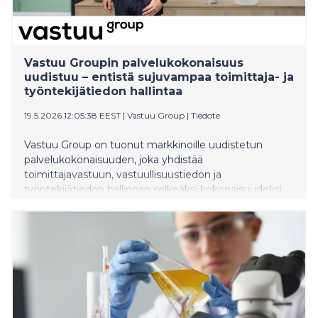
Vastuu Groupin palvelukokonaisuus
uudistuu – entistä sujuvampaa toimittaja- ja
työntekijätiedon hallintaa
19.5.2026 12:05:38 EEST
|
Vastuu Group
|
Tiedote
Vastuu Group on tuonut markkinoille uudistetun
palvelukokonaisuuden, joka yhdistää
toimittajavastuun, vastuullisuustiedon ja
työntekijätiedon hallinnan selkeäksi kokonaisuudeksi.