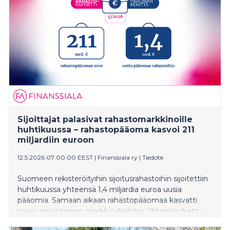
Sijoittajat palasivat rahastomarkkinoille
huhtikuussa – rahastopääoma kasvoi 211
miljardiin euroon
12.5.2026 07:00:00 EEST
|
Finanssiala ry
|
Tiedote
Suomeen rekisteröityihin sijoitusrahastoihin sijoitettiin
huhtikuussa yhteensä 1,4 miljardia euroa uusia
pääomia. Samaan aikaan rahastopääomaa kasvatti
myös myönteinen markkinakehitys. Yhteenlaskettu
rahastopääoman arvo oli kuukauden lopussa 211