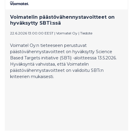
(ESG-raportointi ja kestävä kehitys) Tatiana King tutkii
vastuullisuusraportointia ja ilmastoriskejä, kun taas
rahoituksen professori (kansainväliset
Voimatelin päästövähennystavoitteet on
rahoitusmarkkinat) Vanja Piljak keskittyy kestävään
hyväksytty SBTi:ssä
rahoitukseen ja sijoittamiseen.
22.6.2026 13:00:00 EEST
|
Voimatel Oy
|
Tiedote
Voimatel Oy:n tieteeseen perustuvat
päästövähennystavoitteet on hyväksytty Science
Based Targets initiative (SBTi) -aloitteessa 13.5.2026.
Hyväksyntä vahvistaa, että Voimatelin
päästövähennystavoitteet on validoitu SBTi:n
kriteerien mukaisesti.