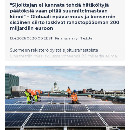
"Sijoittajan ei kannata tehdä hätiköityjä
päätöksiä vaan pitää suunnitelmastaan
kiinni" - Globaali epävarmuus ja konsernin
sisäinen siirto laskivat rahastopääoman 200
miljardiin euroon
13.4.2026 06:30:00 EEST
|
Finanssiala ry
|
Tiedote
Suomeen rekisteröidyistä sijoitusrahastoista
lunastettiin maaliskuussa yhteensä 2,1 miljardia euroa.
Rahastopääoma pieneni myös markkinakehityksen
takia. Yhteenlaskettu rahastopääoman arvo oli
kuukauden lopussa 200 miljardia euroa.