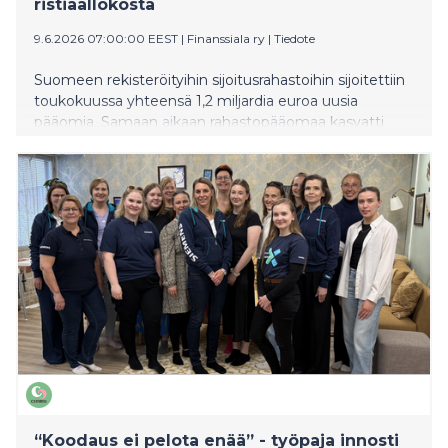
ristiaallokosta
9.6.2026 07:00:00 EEST
|
Finanssiala ry
|
Tiedote
Suomeen rekisteröityihin sijoitusrahastoihin sijoitettiin
toukokuussa yhteensä 1,2 miljardia euroa uusia
pääomia. Samaan aikaan rahastopääomaa kasvatti
myös myönteinen markkinakehitys. Yhteenlaskettu
rahastopääoman arvo oli kuukauden lopussa 219
miljardia euroa.
“Koodaus ei pelota enää” - työpaja innosti