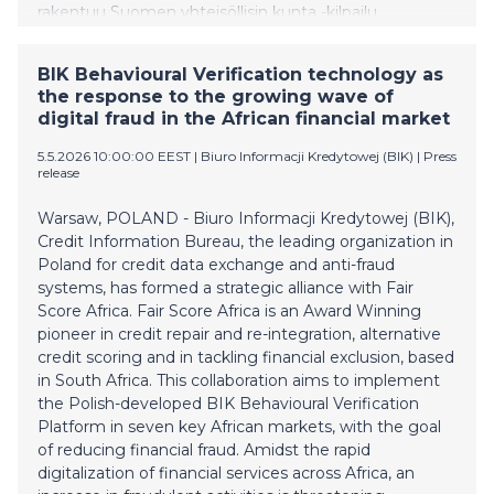
rakentuu Suomen yhteisöllisin kunta -kilpailu,
kansallinen ilmiö, joka mittaa jotain olennaista: kuinka
hyvin suomalaiset pitävät toisistaan huolta.
BIK Behavioural Verification technology as
the response to the growing wave of
digital fraud in the African financial market
5.5.2026 10:00:00 EEST
|
Biuro Informacji Kredytowej (BIK)
|
Press
release
Warsaw, POLAND - Biuro Informacji Kredytowej (BIK),
Credit Information Bureau, the leading organization in
Poland for credit data exchange and anti-fraud
systems, has formed a strategic alliance with Fair
Score Africa. Fair Score Africa is an Award Winning
pioneer in credit repair and re-integration, alternative
credit scoring and in tackling financial exclusion, based
in South Africa. This collaboration aims to implement
the Polish-developed BIK Behavioural Verification
Platform in seven key African markets, with the goal
of reducing financial fraud. Amidst the rapid
digitalization of financial services across Africa, an