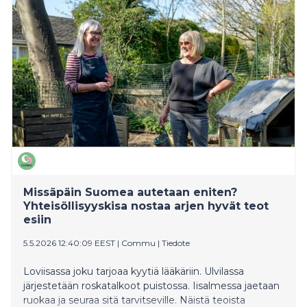
miljardia euroa.
Missäpäin Suomea autetaan eniten?
Yhteisöllisyyskisa nostaa arjen hyvät teot
esiin
5.5.2026 12:40:09 EEST
|
Commu
|
Tiedote
Loviisassa joku tarjoaa kyytiä lääkäriin. Ulvilassa
järjestetään roskatalkoot puistossa. Iisalmessa jaetaan
ruokaa ja seuraa sitä tarvitseville. Näistä teoista