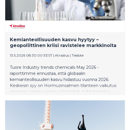
Kemianteollisuuden kasvu hyytyy –
geopoliittinen kriisi ravistelee markkinoita
13.5.2026 08:30:00 EEST
|
Atradius
|
Tiedote
Tuore Industry trends chemicals May 2026 -
raporttimme ennustaa, että globaalin
kemianteollisuuden kasvu hidastuu vuonna 2026.
Keskeisin syy on Hormuzinsalmen tilanteen vaikutus
energian saatavuuteen ja hintoihin, mikä heijastuu
laajasti koko teolliseen tuotantoon.