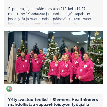
Espoossa järjestetään torstaina 21.5. kello 14–17
maksuton “Koodausta ja kuppikakkuja” -tapahtuma,
jossa tytöt ja nuoret naiset pääsevät tutustumaan
koodaamiseen rennossa ja kannustavassa
ympäristössä. Tapahtuma pidetään Espoon Tyttöjen
Talolla.
Yritysvastuu teoiksi - Siemens Healthineers
mahdollistaa vapaaehtoistyön työajalla