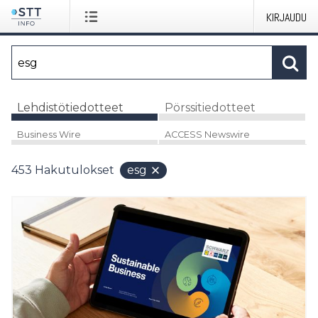
KIRJAUDU
Lehdistötiedotteet
Pörssitiedotteet
Business Wire
ACCESS Newswire
453
Hakutulokset
esg