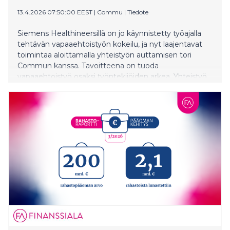
13.4.2026 07:50:00 EEST
|
Commu
|
Tiedote
Siemens Healthineersillä on jo käynnistetty työajalla
tehtävän vapaaehtoistyön kokeilu, ja nyt laajentavat
toimintaa aloittamalla yhteistyön auttamisen tori
Commun kanssa. Tavoitteena on tuoda
vapaaehtoistyö osaksi työntekijöiden arkea. Yhteistyö
tarjoaa konkreettisia mahdollisuuksia osallistua
yhteiskunnalliseen hyvään työajalla ja vahvistaa
samalla työn merkityksellisyyttä, yhteisöllisyyttä ja
yrityksen vastuullisuustyötä.