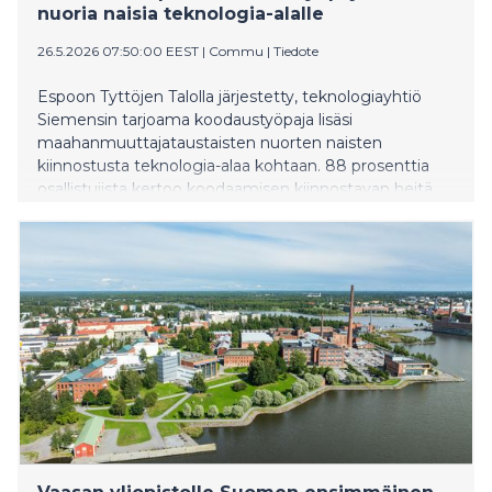
nuoria naisia teknologia-alalle
26.5.2026 07:50:00 EEST
|
Commu
|
Tiedote
Espoon Tyttöjen Talolla järjestetty, teknologiayhtiö
Siemensin tarjoama koodaustyöpaja lisäsi
maahanmuuttajataustaisten nuorten naisten
kiinnostusta teknologia-alaa kohtaan. 88 prosenttia
osallistujista kertoo koodaamisen kiinnostavan heitä
nyt enemmän kuin ennen tapahtumaa.