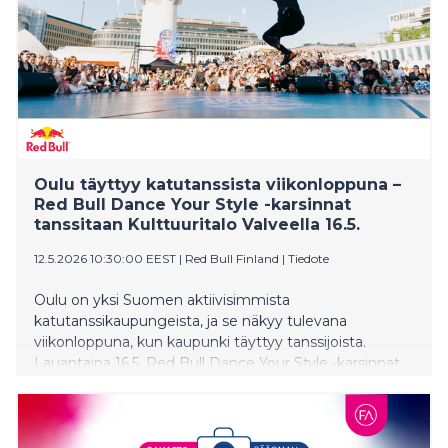
Oulu täyttyy katutanssista viikonloppuna –
Red Bull Dance Your Style -karsinnat
tanssitaan Kulttuuritalo Valveella 16.5.
12.5.2026 10:30:00 EEST
|
Red Bull Finland
|
Tiedote
Oulu on yksi Suomen aktiivisimmista
katutanssikaupungeista, ja se näkyy tulevana
viikonloppuna, kun kaupunki täyttyy tanssijoista.
Lauantaina 16.5. Red Bull Dance Your Style -karsinnat
tuovat Kulttuuritalo Valveelle kaikille avoimen battle-
tapahtuman, jossa yleisö pääsee äänestämään, ketkä
kaksi tanssijaa nähdään Helsingin Senaatintorin
finaalissa.