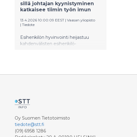
sillä johtajan kyynistyminen
katkaisee tiimin työn imun
13.4.2026 10:00:09 EEST
|
Vaasan yliopisto
|
Tiedote
Esihenkilön hyvinvointi heijastuu
kahdenvälisten esihenkilö-
alaissuhteiden kautta työntekijöiden
motivaatioon ja suoriutumiseen ja sitä
kautta yrityksen kilpailukykyyn.
Vaasan yliopiston projektitutkija Jussi
Tanskanen osoittaa
väitöstutkimuksessaan, että
uupuneelta johtajalta loppuvat
voimavarat laadukkaiden
alaissuhteiden ylläpitämiseen, mikä
johtaa työntekijöiden
omistautumisen lopahtamiseen.
Oy Suomen Tietotoimisto
Ilmiö on erityisen korostunut
tiedote@stt.fi
nykyisessä intensiivisessä
(09) 6958 1286
työelämässä ja etätyössä.