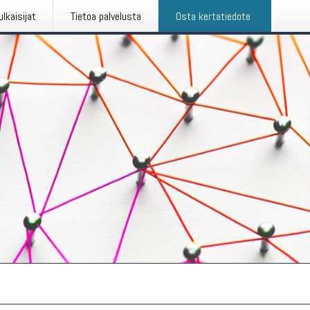
ulkaisijat
Tietoa palvelusta
Osta kertatiedote