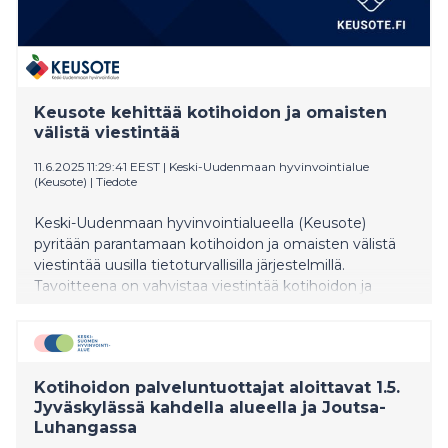
Keusote kehittää kotihoidon ja omaisten
välistä viestintää
11.6.2025 11:29:41 EEST
|
Keski-Uudenmaan hyvinvointialue
(Keusote)
|
Tiedote
Keski-Uudenmaan hyvinvointialueella (Keusote)
pyritään parantamaan kotihoidon ja omaisten välistä
viestintää uusilla tietoturvallisilla järjestelmillä.
Tavoitteena on vahvistaa viestintää kotihoidon ja
omaisten välillä niin, että tärkeä tieto on kaikkien
tarvittavien tahojen saatavilla oikeaan aikaan.
Kotihoidon palveluntuottajat aloittavat 1.5.
Jyväskylässä kahdella alueella ja Joutsa-
Luhangassa