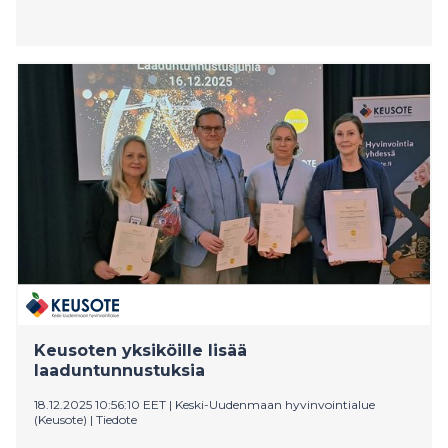
Keusoten yksiköille lisää
laaduntunnustuksia
18.12.2025 10:56:10 EET
|
Keski-Uudenmaan hyvinvointialue
(Keusote)
|
Tiedote