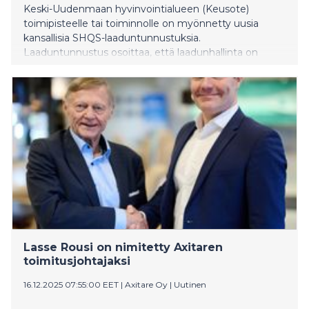
Keski-Uudenmaan hyvinvointialueen (Keusote)
toimipisteelle tai toiminnolle on myönnetty uusia
kansallisia SHQS-laaduntunnustuksia.
Laaduntunnustus osoittaa, että laadunhallinta on
vaikuttavaa ja varmistaa, että toiminta on lain,
asetusten ja hyvien hoitokäytäntöjen sekä näyttöön
perustuvan tutkitun tiedon mukaista.
Laaduntunnustuksen luovutustilaisuus järjestettiin
16.12.2025 Järvenpäässä. Luovutuksen teki Aurevia Oy
(ent. Labquality).
Lasse Rousi on nimitetty Axitaren
toimitusjohtajaksi
16.12.2025 07:55:00 EET
|
Axitare Oy
|
Uutinen