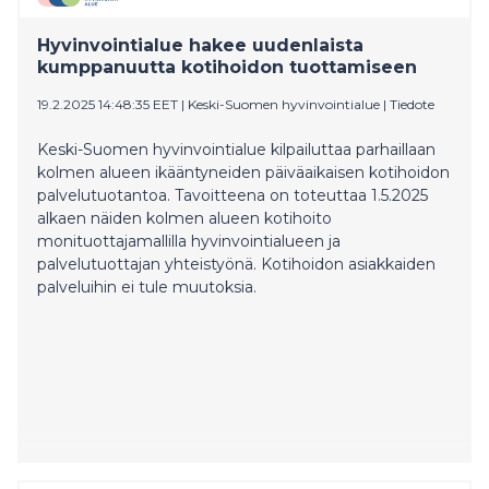
Hyvinvointialue hakee uudenlaista
kumppanuutta kotihoidon tuottamiseen
19.2.2025 14:48:35 EET
|
Keski-Suomen hyvinvointialue
|
Tiedote
Keski-Suomen hyvinvointialue kilpailuttaa parhaillaan
kolmen alueen ikääntyneiden päiväaikaisen kotihoidon
palvelutuotantoa. Tavoitteena on toteuttaa 1.5.2025
alkaen näiden kolmen alueen kotihoito
monituottajamallilla hyvinvointialueen ja
palvelutuottajan yhteistyönä. Kotihoidon asiakkaiden
palveluihin ei tule muutoksia.