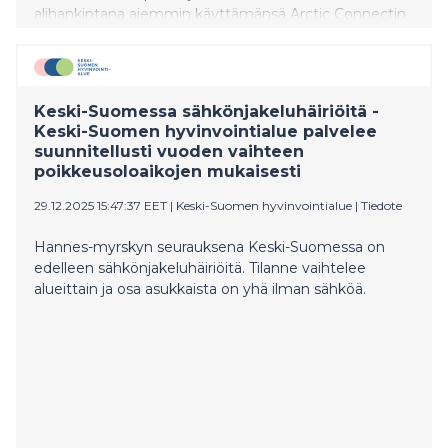
alihankintana aiemmin käyttämänsä Arctic Connectin
videopalvelualustan liiketoiminnan itselleen.
Keski-Suomessa sähkönjakeluhäiriöitä -
Keski-Suomen hyvinvointialue palvelee
suunnitellusti vuoden vaihteen
poikkeusoloaikojen mukaisesti
29.12.2025 15:47:37 EET
|
Keski-Suomen hyvinvointialue
|
Tiedote
Hannes-myrskyn seurauksena Keski-Suomessa on
edelleen sähkönjakeluhäiriöitä. Tilanne vaihtelee
alueittain ja osa asukkaista on yhä ilman sähköä.