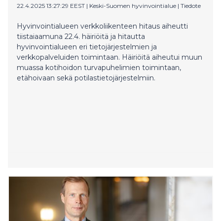
22.4.2025 13:27:29 EEST
|
Keski-Suomen hyvinvointialue
|
Tiedote
Hyvinvointialueen verkkoliikenteen hitaus aiheutti
tiistaiaamuna 22.4. häiriöitä ja hitautta
hyvinvointialueen eri tietojärjestelmien ja
verkkopalveluiden toimintaan. Häiriöitä aiheutui muun
muassa kotihoidon turvapuhelimien toimintaan,
etähoivaan sekä potilastietojärjestelmiin.