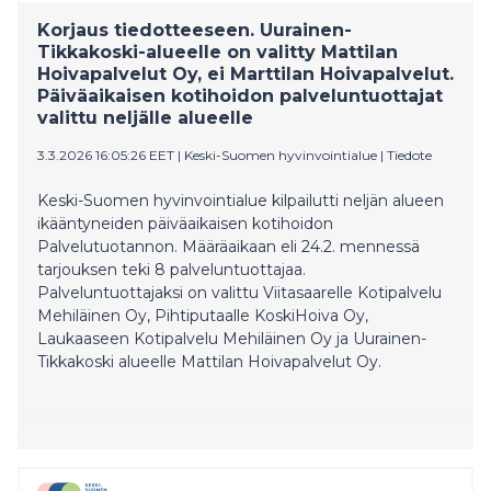
Korjaus tiedotteeseen. Uurainen-
Tikkakoski-alueelle on valitty Mattilan
Hoivapalvelut Oy, ei Marttilan Hoivapalvelut.
Päiväaikaisen kotihoidon palveluntuottajat
valittu neljälle alueelle
3.3.2026 16:05:26 EET
|
Keski-Suomen hyvinvointialue
|
Tiedote
Keski-Suomen hyvinvointialue kilpailutti neljän alueen
ikääntyneiden päiväaikaisen kotihoidon
Palvelutuotannon. Määräaikaan eli 24.2. mennessä
tarjouksen teki 8 palveluntuottajaa.
Palveluntuottajaksi on valittu Viitasaarelle Kotipalvelu
Mehiläinen Oy, Pihtiputaalle KoskiHoiva Oy,
Laukaaseen Kotipalvelu Mehiläinen Oy ja Uurainen-
Tikkakoski alueelle Mattilan Hoivapalvelut Oy.