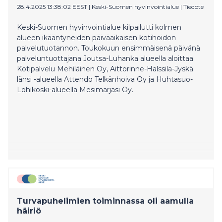
28.4.2025 13:38:02 EEST
|
Keski-Suomen hyvinvointialue
|
Tiedote
Keski-Suomen hyvinvointialue kilpailutti kolmen
alueen ikääntyneiden päiväaikaisen kotihoidon
palvelutuotannon. Toukokuun ensimmäisenä päivänä
palveluntuottajana Joutsa-Luhanka alueella aloittaa
Kotipalvelu Mehiläinen Oy, Aittorinne-Halssila-Jyskä
länsi -alueella Attendo Telkänhoiva Oy ja Huhtasuo-
Lohikoski-alueella Mesimarjasi Oy.
Turvapuhelimien toiminnassa oli aamulla
häiriö