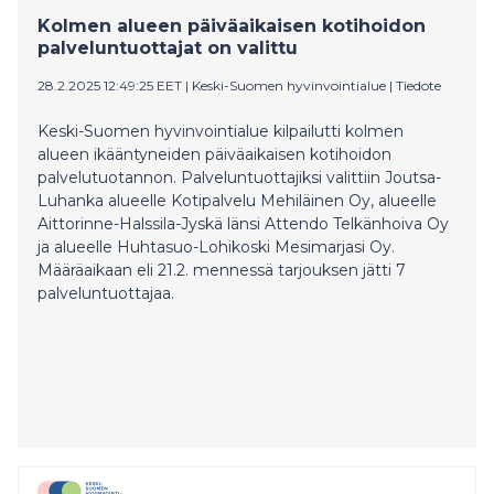
Kolmen alueen päiväaikaisen kotihoidon
palveluntuottajat on valittu
28.2.2025 12:49:25 EET
|
Keski-Suomen hyvinvointialue
|
Tiedote
Keski-Suomen hyvinvointialue kilpailutti kolmen
alueen ikääntyneiden päiväaikaisen kotihoidon
palvelutuotannon. Palveluntuottajiksi valittiin Joutsa-
Luhanka alueelle Kotipalvelu Mehiläinen Oy, alueelle
Aittorinne-Halssila-Jyskä länsi Attendo Telkänhoiva Oy
ja alueelle Huhtasuo-Lohikoski Mesimarjasi Oy.
Määräaikaan eli 21.2. mennessä tarjouksen jätti 7
palveluntuottajaa.