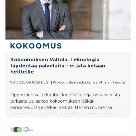
Kokoomuksen Valtola: Teknologia
täydentää palveluita – ei jätä ketään
heitteille
7.4.2025 09:16:59 EEST
|
Kokoomuksen eduskuntaryhmä
|
Tiedote
Opposition väite kotihoidon heitteillejätöstä ei kestä
tarkastelua, sanoo kokoomuksen lääkäri-
kansanedustaja Oskari Valtola. Hänen mukaansa
suunnitellut säästöt ovat maltillisia, järkiperusteisia ja
välttämättömiä – etenkin työikäisten määrän
vähetessä ja kotihoidon tarpeen kasvaessa.