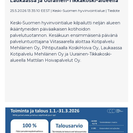
Laukaassa ja Uurainen-Tikkakoski-alueella
25.5.2026 13:35:10 EEST
|
Keski-Suomen hyvinvointialue
|
Tiedote
Keski-Suomen hyvinvointialue kilpailutti neljän alueen
ikääntyneiden päiväaikaisen kotihoidon
palvelutuotannon. Kesäkuun ensimmäisenä päivänä
palveluntuottajana Viitasaarella aloittaa Kotipalvelu
Mehiläinen Oy, Pihtiputaalla KoskiHoiva Oy, Laukaassa
Kotipalvelu Mehiläinen Oy ja Uurainen-Tikkakoski-
alueella Mattilan Hoivapalvelut Oy.