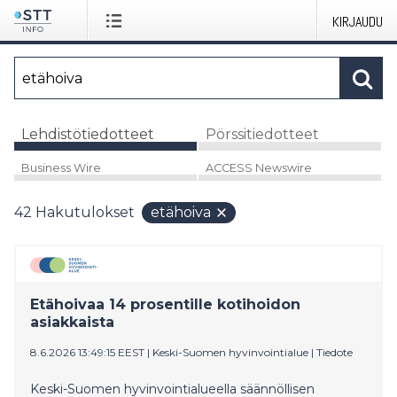
KIRJAUDU
Lehdistötiedotteet
Pörssitiedotteet
Business Wire
ACCESS Newswire
42
Hakutulokset
etähoiva
Etähoivaa 14 prosentille kotihoidon
asiakkaista
8.6.2026 13:49:15 EEST
|
Keski-Suomen hyvinvointialue
|
Tiedote
Keski-Suomen hyvinvointialueella säännöllisen