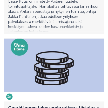
Lasse Rousi on nimitetty Axitaren uudeksi
toimitusjohtajaksi. Hän aloittaa tehtävässä tammikuun
alussa. Axitaren perustaja ja nykyinen toimitusjohtaja
Jukka Penttinen jatkaa edelleen yrityksen
palveluksessa merkittävänä omistajana sekä
keskittyen tulevaisuuden kasvuhankkeisiin ja
teknologian kehitykseen.
Oma Hämeen talousarvio ratkeaa tiistaina –