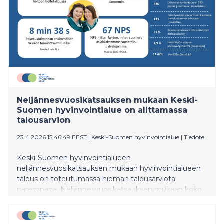
Neljännesvuosikatsauksen mukaan Keski-
Suomen hyvinvointialue on alittamassa
talousarvion
23.4.2026 15:46:49 EEST
|
Keski-Suomen hyvinvointialue
|
Tiedote
Keski-Suomen hyvinvointialueen
neljännesvuosikatsauksen mukaan hyvinvointialueen
talous on toteutumassa hieman talousarviota
parempana. Neljännesvuosikatsauksen mukaan koko
vuoden tulos olisi jäämässä noin 4 miljoonaa euroa
ylijäämäiseksi, kun talousarviossa on tavoiteltu
nollatulosta.