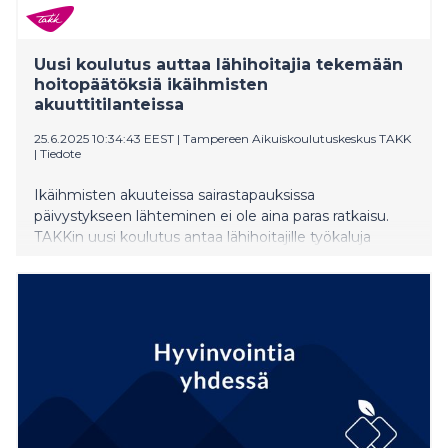
Uusi koulutus auttaa lähihoitajia tekemään
hoitopäätöksiä ikäihmisten
akuuttitilanteissa
25.6.2025 10:34:43 EEST
|
Tampereen Aikuiskoulutuskeskus TAKK
|
Tiedote
Ikäihmisten akuuteissa sairastapauksissa
päivystykseen lähteminen ei ole aina paras ratkaisu.
TAKKin uusi koulutus antaa lähihoitajille työkaluja
hoitopäätösten tekoon, sekä apua ikäihmisten voinnin
ennakointiin, jotta akuuttitilanteilta vältyttäisiin
kokonaan.