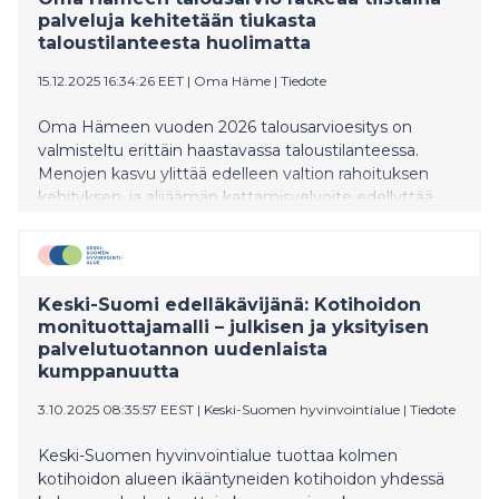
palveluja kehitetään tiukasta
taloustilanteesta huolimatta
15.12.2025 16:34:26 EET
|
Oma Häme
|
Tiedote
Oma Hämeen vuoden 2026 talousarvioesitys on
valmisteltu erittäin haastavassa taloustilanteessa.
Menojen kasvu ylittää edelleen valtion rahoituksen
kehityksen, ja alijäämän kattamisvelvoite edellyttää
tiukkaa kulukuria kaikilla toimialoilla. Aluevaltuusto
päättää talousarviosta kokouksessaan
Hämeenlinnassa tiistaina 16. joulukuuta. Kokousta voi
seurata suorana Oma Hämeen verkkosivujen kautta
Keski-Suomi edelläkävijänä: Kotihoidon
klo 10 alkaen. Aluehallitus esittää vuoden 2026
monituottajamalli – julkisen ja yksityisen
talousarviota ja vuosien 2026–2028
palvelutuotannon uudenlaista
taloussuunnitelmaa aluevaltuustolle hyväksyttäväksi.
kumppanuutta
Vuosien 2023 ja 2024 yhteenlaskettu alijäämä on noin
109 miljoonaa euroa ja lain mukaan se on katettava
3.10.2025 08:35:57 EEST
|
Keski-Suomen hyvinvointialue
|
Tiedote
vuoden 2026 loppuun mennessä. Lopullisista
lisäsopeutustoimista päätetään keväällä 2026, kun
Keski-Suomen hyvinvointialue tuottaa kolmen
valtion lisärahoitus ja mahdollisen lisäajan saaminen
kotihoidon alueen ikääntyneiden kotihoidon yhdessä