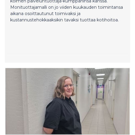
alijäämien kattamiseen selviävät. Talousarvion
kolmen palveluntuottaja-kumppaninsa kanssa.
lähtökohtana on talouden tasapainottaminen ja
Monituottajamalli on jo viiden kuukauden toimintansa
kustannusten hillitseminen siten, että lakisääteiset
aikana osoittautunut toimivaksi ja
palvelut pystytään turvaamaan ja palveluja kehitetään
kustannustehokkaaksikin tavaksi tuottaa kotihoitoa.
hallitusti myös tul