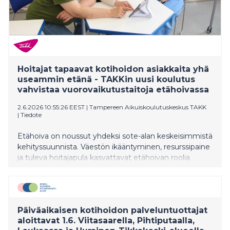
Hoitajat tapaavat kotihoidon asiakkaita yhä
useammin etänä - TAKKin uusi koulutus
vahvistaa vuorovaikutustaitoja etähoivassa
2.6.2026 10:55:26 EEST
|
Tampereen Aikuiskoulutuskeskus TAKK
|
Tiedote
Etähoiva on noussut yhdeksi sote-alan keskeisimmistä
kehityssuunnista. Väestön ikääntyminen, resurssipaine
ja tuleva hoitajapula kasvattavat etähoivan roolia
tulevaisuudessa merkittävästi. Tampereen
Aikuiskoulutuskeskus TAKK vastaa tähän
ajankohtaiseen tarpeeseen koulutuksella, joka
yhdistää etähoivan ja voimavaralähtöisen
Päiväaikaisen kotihoidon palveluntuottajat
vuorovaikutuksen.
aloittavat 1.6. Viitasaarella, Pihtiputaalla,