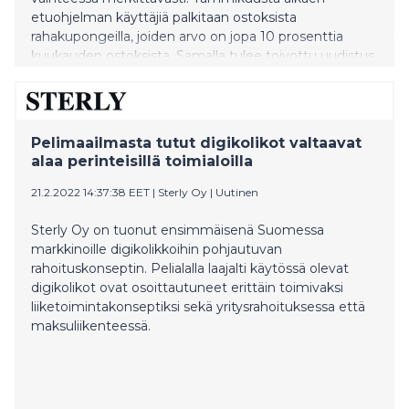
etuohjelman käyttäjiä palkitaan ostoksista
rahakupongeilla, joiden arvo on jopa 10 prosenttia
kuukauden ostoksista. Samalla tulee toivottu uudistus
kaikille yhteisten tarjouskuponkien käyttöön: niitä ei
tarvitse enää erikseen aktivoida.
Pelimaailmasta tutut digikolikot valtaavat
alaa perinteisillä toimialoilla
21.2.2022 14:37:38 EET
|
Sterly Oy
|
Uutinen
Sterly Oy on tuonut ensimmäisenä Suomessa
markkinoille digikolikkoihin pohjautuvan
rahoituskonseptin. Pelialalla laajalti käytössä olevat
digikolikot ovat osoittautuneet erittäin toimivaksi
liiketoimintakonseptiksi sekä yritysrahoituksessa että
maksuliikenteessä.