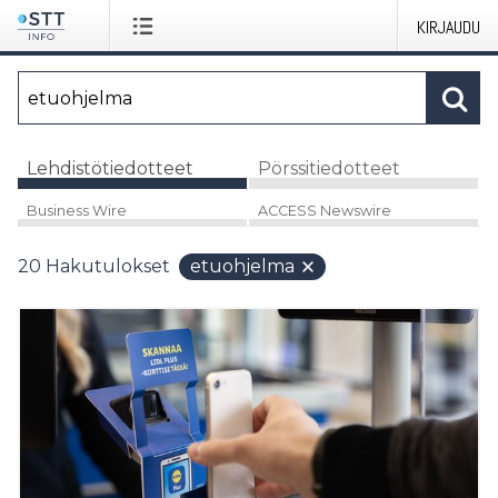
KIRJAUDU
Lehdistötiedotteet
Pörssitiedotteet
Business Wire
ACCESS Newswire
20
Hakutulokset
etuohjelma