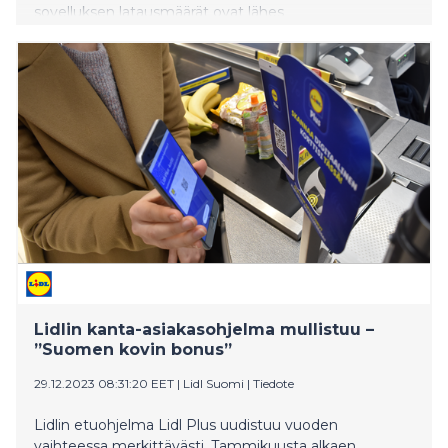
sovelluksen latausmäärät ovat lähes
nelinkertaistuneet ja sitä myötä myös asiakkaiden
tekemät säästöt ovat kasvaneet.
Lidlin kanta-asiakasohjelma mullistuu –
”Suomen kovin bonus”
29.12.2023 08:31:20 EET
|
Lidl Suomi
|
Tiedote
Lidlin etuohjelma Lidl Plus uudistuu vuoden
vaihteessa merkittävästi. Tammikuusta alkaen