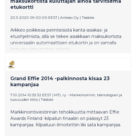
maksukortista kuluttajan ainoa tarvitsema
etukortti
20.9.2020 09:00:00 EEST
|
Arkkeo Oy
|
Tiedote
Arkkeo poikkeaa perinteisistä kanta-asiakas- ja
etuohjelmista, sillä se tekee asiakkaan maksukortista
universaalin automaattisen etukortin ja on samalla
ketjusta riippumaton palvelu.
Grand Effie 2014 -palkinnosta kisaa 23
kampanjaa
7.10.2014 10:53:32 EEST
|
MTL ry - Markkinoinnin, teknologian ja
luovuuden liitto
|
Tiedote
Markkinointiviestinnän tehokkuutta mittaavan Effie
Awards Finland -kilpailun finaaliin on päässyt 23
kampanjaa. Kilpailuun ilmoitettiin liki sata kampanjaa.