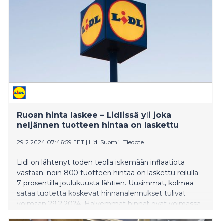
asiakastyytyväisyys NPS-tutkimuksessa on noussut
ennätyskorkeaksi. Uudistuksia toimivaan konseptiin
tehdään harkitusti ja aikaa seuraten.
Ruoan hinta laskee – Lidlissä yli joka
neljännen tuotteen hintaa on laskettu
29.2.2024 07:46:59 EET
|
Lidl Suomi
|
Tiedote
Lidl on lähtenyt toden teolla iskemään inflaatiota
vastaan: noin 800 tuotteen hintaa on laskettu reilulla
7 prosentilla joulukuusta lähtien. Uusimmat, kolmea
sataa tuotetta koskevat hinnanalennukset tulivat
voimaan 29.2.2024. Halvemmat hinnat ovat voimassa
kaikissa Lidleissä Hangosta Sodankylään.