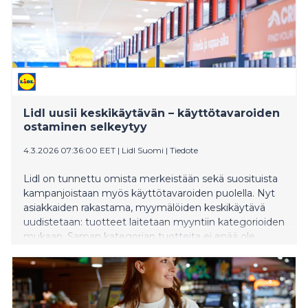
Lidl uusii keskikäytävän – käyttötavaroiden
ostaminen selkeytyy
4.3.2026 07:36:00 EET
|
Lidl Suomi
|
Tiedote
Lidl on tunnettu omista merkeistään sekä suosituista
kampanjoistaan myös käyttötavaroiden puolella. Nyt
asiakkaiden rakastama, myymälöiden keskikäytävä
uudistetaan: tuotteet laitetaan myyntiin kategorioiden
mukaan. Saman kategorian tuotteita ei enää ole
myynnissä eri puolella myymälää – esimerkiksi kaikki
urheiluvaatteet löytyvät nyt samasta hyllystä, mikä
tekee asioinnista aiempaa sujuvampaa. Samalla Lidl
selkeyttää ja kirkastaa omia merkkejään ja karsii niiden