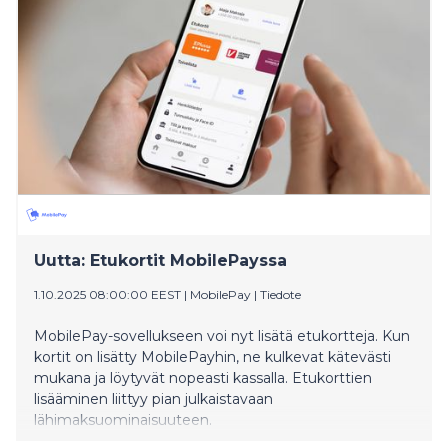
kortin ja rekisteröi asiakkuuden Plussa-pisteineen ja
alennuksineen. Toiminnallisuus toimii NFC-
teknologialla. Android-puhelimet seuraavat perässä
myöhemmin tänä vuonna.
Uutta: Etukortit MobilePayssa
1.10.2025 08:00:00 EEST
|
MobilePay
|
Tiedote
MobilePay-sovellukseen voi nyt lisätä etukortteja. Kun
kortit on lisätty MobilePayhin, ne kulkevat kätevästi
mukana ja löytyvät nopeasti kassalla. Etukorttien
lisääminen liittyy pian julkaistavaan
lähimaksuominaisuuteen.