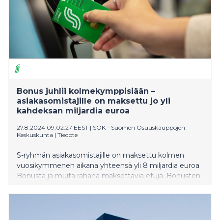
Bonus juhlii kolmekymppisiään –
asiakasomistajille on maksettu jo yli
kahdeksan miljardia euroa
27.8.2024 09:02:27 EEST
|
SOK - Suomen Osuuskauppojen
Keskuskunta
|
Tiedote
S-ryhmän asiakasomistajille on maksettu kolmen
vuosikymmenen aikana yhteensä yli 8 miljardia euroa
Bonusta ja muita rahana maksettavia etuja. Bonusten
määrän moninkertaistuminen kertoo
asiakasomistajuuden suosion kasvusta: Bonusta
maksetaan nyt joka kuukausi enemmän kuin
alkuvaiheessa koko vuoden aikana. Myös