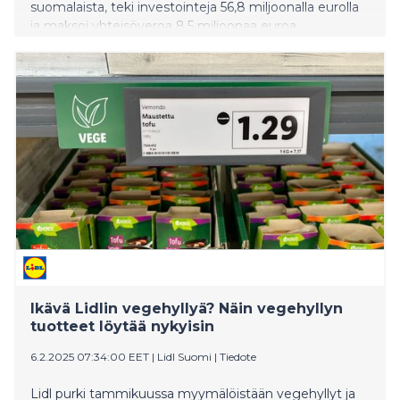
suomalaista, teki investointeja 56,8 miljoonalla eurolla
ja maksoi yhteisöveroa 8,5 miljoonaa euroa.
Ikävä Lidlin vegehyllyä? Näin vegehyllyn
tuotteet löytää nykyisin
6.2.2025 07:34:00 EET
|
Lidl Suomi
|
Tiedote
Lidl purki tammikuussa myymälöistään vegehyllyt ja