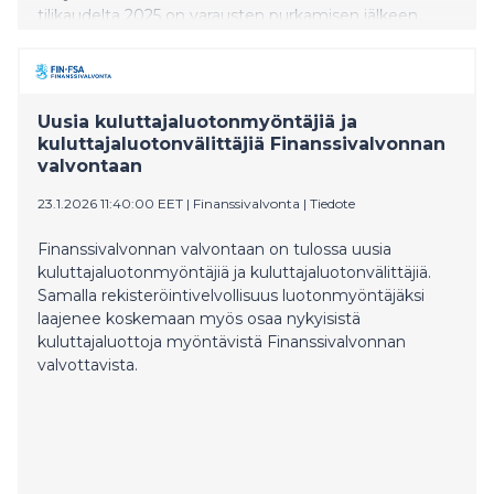
tilikaudelta 2025 on varausten purkamisen jälkeen
nolla euroa edellisvuoden tavoin. Vuoden 2025
toiminnallinen tulos oli –215 milj. euroa (–1 027 milj.
euroa vuonna 2024), ja se katettiin purkamalla
reaaliarvovarausta.
Uusia kuluttajaluotonmyöntäjiä ja
kuluttajaluotonvälittäjiä Finanssivalvonnan
valvontaan
23.1.2026 11:40:00 EET
|
Finanssivalvonta
|
Tiedote
Finanssivalvonnan valvontaan on tulossa uusia
kuluttajaluotonmyöntäjiä ja kuluttajaluotonvälittäjiä.
Samalla rekisteröintivelvollisuus luotonmyöntäjäksi
laajenee koskemaan myös osaa nykyisistä
kuluttajaluottoja myöntävistä Finanssivalvonnan
valvottavista.