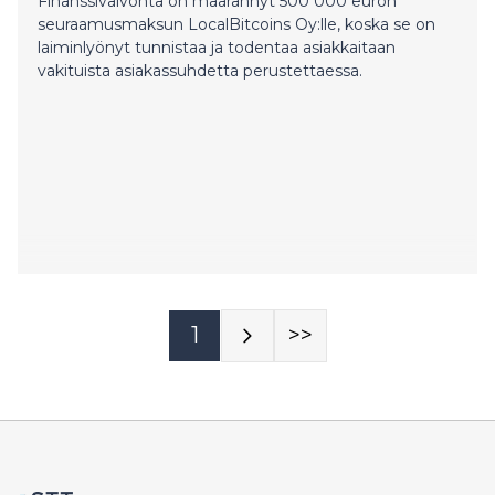
Finanssivalvonta on määrännyt 500 000 euron
seuraamusmaksun LocalBitcoins Oy:lle, koska se on
laiminlyönyt tunnistaa ja todentaa asiakkaitaan
vakituista asiakassuhdetta perustettaessa.
1
>>