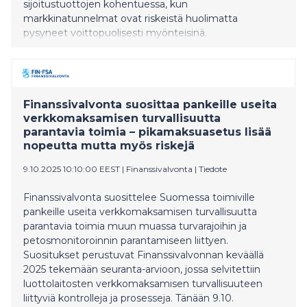
sijoitustuottojen kohentuessa, kun
markkinatunnelmat ovat riskeistä huolimatta
pysyneet voittopuolisesti myönteisinä.
Finanssivalvonta suosittaa pankeille useita
verkkomaksamisen turvallisuutta
parantavia toimia – pikamaksuasetus lisää
nopeutta mutta myös riskejä
9.10.2025 10:10:00 EEST
|
Finanssivalvonta
|
Tiedote
Finanssivalvonta suosittelee Suomessa toimiville
pankeille useita verkkomaksamisen turvallisuutta
parantavia toimia muun muassa turvarajoihin ja
petosmonitoroinnin parantamiseen liittyen.
Suositukset perustuvat Finanssivalvonnan keväällä
2025 tekemään seuranta-arvioon, jossa selvitettiin
luottolaitosten verkkomaksamisen turvallisuuteen
liittyviä kontrolleja ja prosesseja. Tänään 9.10.