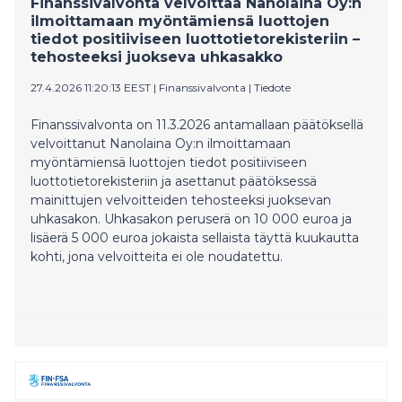
Finanssivalvonta velvoittaa Nanolaina Oy:n
ilmoittamaan myöntämiensä luottojen
tiedot positiiviseen luottotietorekisteriin –
tehosteeksi juokseva uhkasakko
27.4.2026 11:20:13 EEST
|
Finanssivalvonta
|
Tiedote
Finanssivalvonta on 11.3.2026 antamallaan päätöksellä
velvoittanut Nanolaina Oy:n ilmoittamaan
myöntämiensä luottojen tiedot positiiviseen
luottotietorekisteriin ja asettanut päätöksessä
mainittujen velvoitteiden tehosteeksi juoksevan
uhkasakon. Uhkasakon peruserä on 10 000 euroa ja
lisäerä 5 000 euroa jokaista sellaista täyttä kuukautta
kohti, jona velvoitteita ei ole noudatettu.