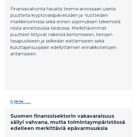
Finanssivalvonta havaitsi teema-arviossaan useita
puutteita kryptovarapalveluiden ja -tuotteiden
markkinoinnissa sekä ennen sopimuksen tekemistä
niistä annettavissa tiedoissa. Merkittävimmät
puutteet liittyivät riskeistä kertomiseen, tietojen
tasapuoliseen ja selkeään esittämiseen sekä
kuluttajansuojalain edellyttämien ennakkotietojen
antamiseen.
Suomen finanssisektorin vakavaraisuus
säilyi vahvana, mutta toimintaympäristössä
edelleen merkittäviä epävarmuuksia