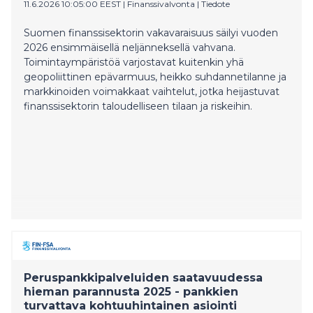
11.6.2026 10:05:00 EEST
|
Finanssivalvonta
|
Tiedote
Suomen finanssisektorin vakavaraisuus säilyi vuoden
2026 ensimmäisellä neljänneksellä vahvana.
Toimintaympäristöä varjostavat kuitenkin yhä
geopoliittinen epävarmuus, heikko suhdannetilanne ja
markkinoiden voimakkaat vaihtelut, jotka heijastuvat
finanssisektorin taloudelliseen tilaan ja riskeihin.
Peruspankkipalveluiden saatavuudessa
hieman parannusta 2025 - pankkien
turvattava kohtuuhintainen asiointi