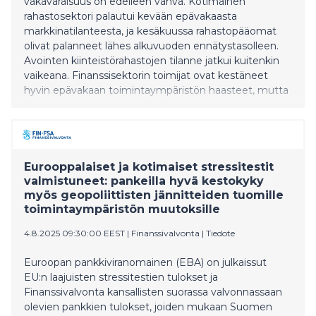
vakavaraisuus on edelleen vahva. Kotimainen
rahastosektori palautui kevään epävakaasta
markkinatilanteesta, ja kesäkuussa rahastopääomat
olivat palanneet lähes alkuvuoden ennätystasolleen.
Avointen kiinteistörahastojen tilanne jatkui kuitenkin
vaikeana. Finanssisektorin toimijat ovat kestäneet
hyvin epävakaan toimintaympäristön haasteet, mutta
sektorin on kiinnitettävä erityistä huomiota huijausten
estämiseen.
Eurooppalaiset ja kotimaiset stressitestit
valmistuneet: pankeilla hyvä kestokyky
myös geopoliittisten jännitteiden tuomille
toimintaympäristön muutoksille
4.8.2025 09:30:00 EEST
|
Finanssivalvonta
|
Tiedote
Euroopan pankkiviranomainen (EBA) on julkaissut
EU:n laajuisten stressitestien tulokset ja
Finanssivalvonta kansallisten suorassa valvonnassaan
olevien pankkien tulokset, joiden mukaan Suomen