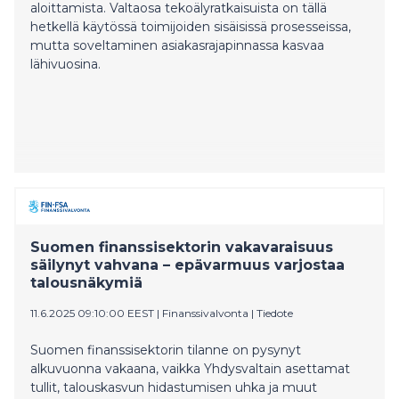
aloittamista. Valtaosa tekoälyratkaisuista on tällä
hetkellä käytössä toimijoiden sisäisissä prosesseissa,
mutta soveltaminen asiakasrajapinnassa kasvaa
lähivuosina.
Suomen finanssisektorin vakavaraisuus
säilynyt vahvana – epävarmuus varjostaa
talousnäkymiä
11.6.2025 09:10:00 EEST
|
Finanssivalvonta
|
Tiedote
Suomen finanssisektorin tilanne on pysynyt
alkuvuonna vakaana, vaikka Yhdysvaltain asettamat
tullit, talouskasvun hidastumisen uhka ja muut