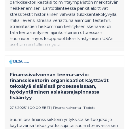
pankkisektori kestäisi toimintaympäristön merkittävän
heikkenemisen. Lähtötilanteessa pankit aloittivat
stressitestit historiallisen vahvalla tuloksentekokyvyllä,
mikä lievensi stressiä verrattuna aiempiin testeihin.
Stressitestien heikomman kehityksen skenaario oli
tällä kertaa erityisen ajankohtainen ottaessaan
huomioon myös kauppapolitiikan kiristymisen USAn
asettamien tullien myötä.
Finanssivalvonnan teema-arvio:
finanssisektorin organisaatiot käyttävät
tekoälyä sisäisissä prosesseissaan,
hyödyntäminen asiakasrajapinnassa
lisääntyy
27.6.2025 11:00:00 EEST
|
Finanssivalvonta
|
Tiedote
Suurin osa finanssisektorin yrityksistä kertoo joko jo
käyttävänsä tekoälyratkaisuja tai suunnittelevansa sen