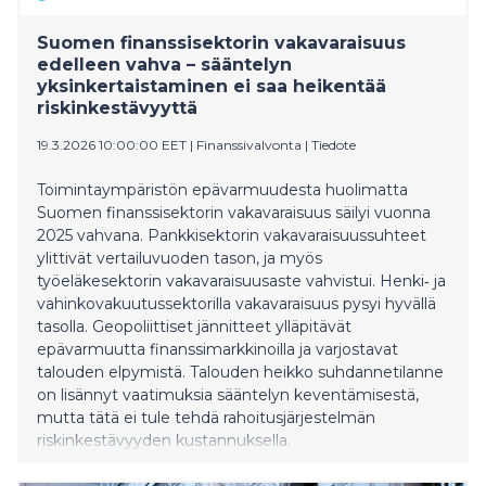
Suomen finanssisektorin vakavaraisuus
edelleen vahva – sääntelyn
yksinkertaistaminen ei saa heikentää
riskinkestävyyttä
19.3.2026 10:00:00 EET
|
Finanssivalvonta
|
Tiedote
Toimintaympäristön epävarmuudesta huolimatta
Suomen finanssisektorin vakavaraisuus säilyi vuonna
2025 vahvana. Pankkisektorin vakavaraisuussuhteet
ylittivät vertailuvuoden tason, ja myös
työeläkesektorin vakavaraisuusaste vahvistui. Henki‑ ja
vahinkovakuutussektorilla vakavaraisuus pysyi hyvällä
tasolla. Geopoliittiset jännitteet ylläpitävät
epävarmuutta finanssimarkkinoilla ja varjostavat
talouden elpymistä. Talouden heikko suhdannetilanne
on lisännyt vaatimuksia sääntelyn keventämisestä,
mutta tätä ei tule tehdä rahoitusjärjestelmän
riskinkestävyyden kustannuksella.