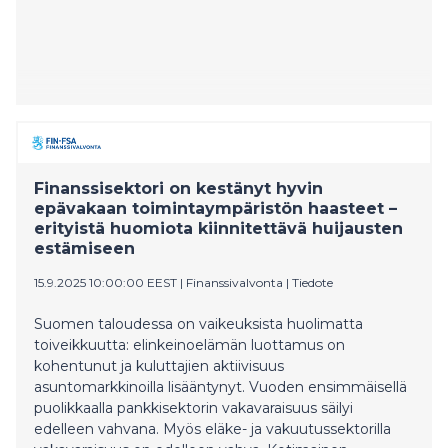
Finanssisektori on kestänyt hyvin
epävakaan toimintaympäristön haasteet –
erityistä huomiota kiinnitettävä huijausten
estämiseen
15.9.2025 10:00:00 EEST
|
Finanssivalvonta
|
Tiedote
Suomen taloudessa on vaikeuksista huolimatta
toiveikkuutta: elinkeinoelämän luottamus on
kohentunut ja kuluttajien aktiivisuus
asuntomarkkinoilla lisääntynyt. Vuoden ensimmäisellä
puolikkaalla pankkisektorin vakavaraisuus säilyi
edelleen vahvana. Myös eläke- ja vakuutussektorilla