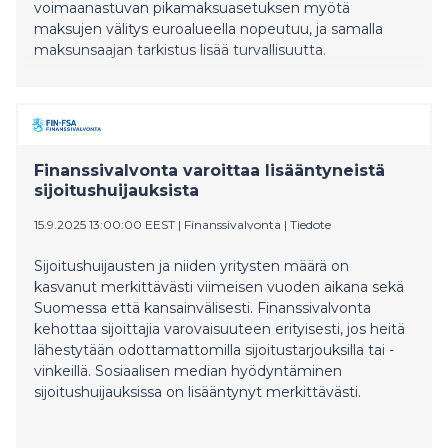
voimaanastuvan pikamaksuasetuksen myötä
maksujen välitys euroalueella nopeutuu, ja samalla
maksunsaajan tarkistus lisää turvallisuutta.
Finanssivalvonta varoittaa lisääntyneistä
sijoitushuijauksista
15.9.2025 13:00:00 EEST
|
Finanssivalvonta
|
Tiedote
Sijoitushuijausten ja niiden yritysten määrä on
kasvanut merkittävästi viimeisen vuoden aikana sekä
Suomessa että kansainvälisesti. Finanssivalvonta
kehottaa sijoittajia varovaisuuteen erityisesti, jos heitä
lähestytään odottamattomilla sijoitustarjouksilla tai -
vinkeillä. Sosiaalisen median hyödyntäminen
sijoitushuijauksissa on lisääntynyt merkittävästi.