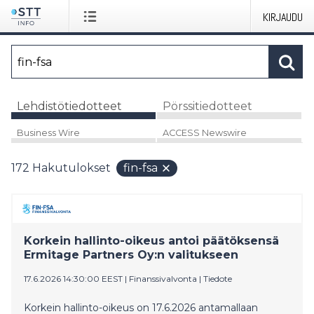
KIRJAUDU
Lehdistötiedotteet
Pörssitiedotteet
Business Wire
ACCESS Newswire
172
Hakutulokset
fin-fsa
Korkein hallinto-oikeus antoi päätöksensä
Ermitage Partners Oy:n valitukseen
17.6.2026 14:30:00 EEST
|
Finanssivalvonta
|
Tiedote
Korkein hallinto-oikeus on 17.6.2026 antamallaan