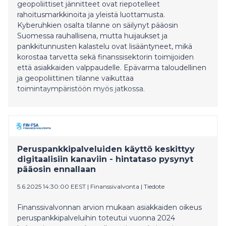
geopoliittiset jännitteet ovat riepotelleet
rahoitusmarkkinoita ja yleistä luottamusta.
Kyberuhkien osalta tilanne on säilynyt pääosin
Suomessa rauhallisena, mutta huijaukset ja
pankkitunnusten kalastelu ovat lisääntyneet, mikä
korostaa tarvetta sekä finanssisektorin toimijoiden
että asiakkaiden valppaudelle. Epävarma taloudellinen
ja geopoliittinen tilanne vaikuttaa
toimintaympäristöön myös jatkossa.
Peruspankkipalveluiden käyttö keskittyy
digitaalisiin kanaviin - hintataso pysynyt
pääosin ennallaan
5.6.2025 14:30:00 EEST
|
Finanssivalvonta
|
Tiedote
Finanssivalvonnan arvion mukaan asiakkaiden oikeus
peruspankkipalveluihin toteutui vuonna 2024