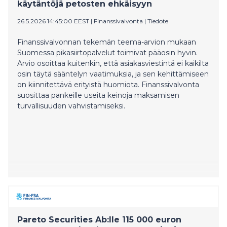
käytäntöjä petosten ehkäisyyn
26.5.2026 14:45:00 EEST
|
Finanssivalvonta
|
Tiedote
Finanssivalvonnan tekemän teema-arvion mukaan
Suomessa pikasiirtopalvelut toimivat pääosin hyvin.
Arvio osoittaa kuitenkin, että asiakasviestintä ei kaikilta
osin täytä sääntelyn vaatimuksia, ja sen kehittämiseen
on kiinnitettävä erityistä huomiota. Finanssivalvonta
suosittaa pankeille useita keinoja maksamisen
turvallisuuden vahvistamiseksi.
Pareto Securities Ab:lle 115 000 euron