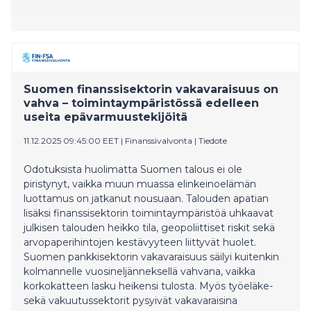
Suomen finanssisektorin vakavaraisuus on
vahva – toimintaympäristössä edelleen
useita epävarmuustekijöitä
11.12.2025 09:45:00 EET
|
Finanssivalvonta
|
Tiedote
Odotuksista huolimatta Suomen talous ei ole
piristynyt, vaikka muun muassa elinkeinoelämän
luottamus on jatkanut nousuaan. Talouden apatian
lisäksi finanssisektorin toimintaympäristöä uhkaavat
julkisen talouden heikko tila, geopoliittiset riskit sekä
arvopaperihintojen kestävyyteen liittyvät huolet.
Suomen pankkisektorin vakavaraisuus säilyi kuitenkin
kolmannelle vuosineljänneksellä vahvana, vaikka
korkokatteen lasku heikensi tulosta. Myös työeläke-
sekä vakuutussektorit pysyivät vakavaraisina