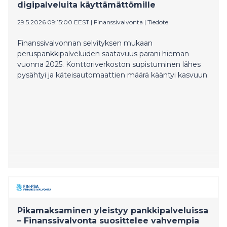
digipalveluita käyttämättömille
29.5.2026 09:15:00 EEST
|
Finanssivalvonta
|
Tiedote
Finanssivalvonnan selvityksen mukaan
peruspankkipalveluiden saatavuus parani hieman
vuonna 2025. Konttoriverkoston supistuminen lähes
pysähtyi ja käteisautomaattien määrä kääntyi kasvuun.
Pikamaksaminen yleistyy pankkipalveluissa
– Finanssivalvonta suosittelee vahvempia