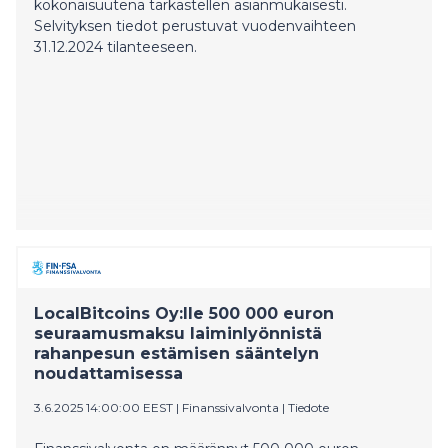
kokonaisuutena tarkastellen asianmukaisesti.
Selvityksen tiedot perustuvat vuodenvaihteen
31.12.2024 tilanteeseen.
LocalBitcoins Oy:lle 500 000 euron
seuraamusmaksu laiminlyönnistä
rahanpesun estämisen sääntelyn
noudattamisessa
3.6.2025 14:00:00 EEST
|
Finanssivalvonta
|
Tiedote