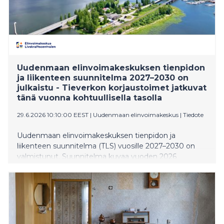
Uudenmaan elinvoimakeskuksen tienpidon
ja liikenteen suunnitelma 2027–2030 on
julkaistu - Tieverkon korjaustoimet jatkuvat
tänä vuonna kohtuullisella tasolla
29.6.2026 10:10:00 EEST
|
Uudenmaan elinvoimakeskus
|
Tiedote
Uudenmaan elinvoimakeskuksen tienpidon ja
liikenteen suunnitelma (TLS) vuosille 2027–2030 on
valmistunut. Suunnitelma kuvaa vuoden 2026
toimintaa, tienpidon nykytilaa ja tulevien vuosien
näkymiä. Se on julkaistu digitaalisesti osoitteessa
www.tienpidonsuunnitelma.fi suomeksi ja ruotsiksi.