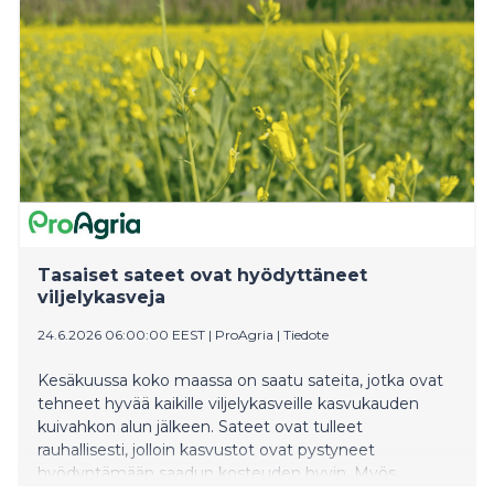
Tasaiset sateet ovat hyödyttäneet
viljelykasveja
24.6.2026 06:00:00 EEST
|
ProAgria
|
Tiedote
Kesäkuussa koko maassa on saatu sateita, jotka ovat
tehneet hyvää kaikille viljelykasveille kasvukauden
kuivahkon alun jälkeen. Sateet ovat tulleet
rauhallisesti, jolloin kasvustot ovat pystyneet
hyödyntämään saadun kosteuden hyvin. Myös