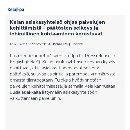
lämpötilat ovat olleet sopivia.
Kelan asiakasyhteisö ohjaa palvelujen
kehittämistä – päätösten selkeys ja
inhimillinen kohtaaminen korostuvat
17.6.2026 09:34:23 EEST
|
Kela/FPA
|
Tiedote
Läs meddelandet på svenska (fpa.fi). Pressrelease in
English (kela.fi). Kelan asiakasyhteisön kevään kyselyt
osoittavat, että asiakkaat arvostavat selkeitä
päätöksiä, sujuvaa asiointia ja parempaa ymmärrystä
omasta tilanteestaan. Tuloksia hyödynnetään
palvelujen kehittämisessä, ja samalla Kela kannustaa
uusia asiakkaita liittymään asiakasyhteisöön
vaikuttamaan palveluihin.