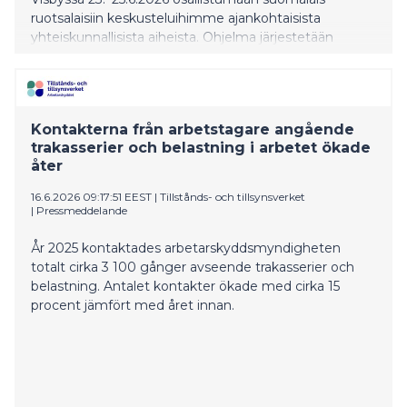
ruotsalaisiin keskusteluihimme ajankohtaisista
yhteiskunnallisista aiheista. Ohjelma järjestetään
yhteistyössä Suomen Tukholman-suurlähetystön
kanssa.
Kontakterna från arbetstagare angående
trakasserier och belastning i arbetet ökade
åter
16.6.2026 09:17:51 EEST
|
Tillstånds- och tillsynsverket
|
Pressmeddelande
År 2025 kontaktades arbetarskyddsmyndigheten
totalt cirka 3 100 gånger avseende trakasserier och
belastning. Antalet kontakter ökade med cirka 15
procent jämfört med året innan.