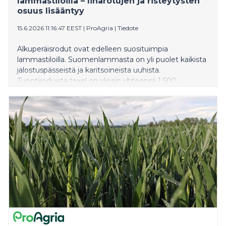
lammastiloilla – liharotujen ja risteytysten
osuus lisääntyy
15.6.2026 11:16:47 EEST
|
ProAgria
|
Tiedote
Alkuperäisrodut ovat edelleen suosituimpia
lammastiloilla. Suomenlammasta on yli puolet kaikista
jalostuspässeistä ja karitsoineista uuhista.
Tuontiroduista texel on yleisin yhteensä 1 500
tuotosuuhella. Erilaisia risteytyksiä on 14 prosenttia
tuotosseurantaan kuuluvista uuhista.