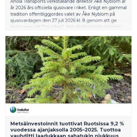
Ahola Transports verkställande direktör Åke Nyblom är
år 2026 års officiella sjusovare i riket. Enligt en gammal
tradition offentliggjordes valet av Åke Nyblom på
sjusovardagen den 27 juli 2026 kl. 8 genom att ge
sjusovaren ett ”havsdop”, det vill säga kasta honom i
havet, i gästhamnen i Gamla stan i Nådendal.
Metsäinvestoinnit tuottivat Ruotsissa 9,2 %
vuodessa ajanjaksolla 2005–2025. Tuottoa
vauhditti laadukkaan sahatukin niukkuus