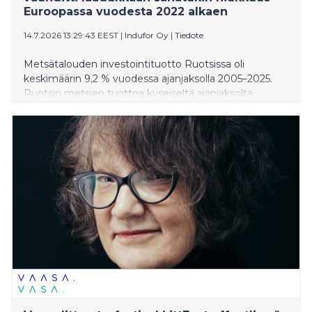
Euroopassa vuodesta 2022 alkaen
14.7.2026 13:29:43 EEST
|
Indufor Oy
|
Tiedote
Metsätalouden investointituotto Ruotsissa oli
keskimäärin 9,2 % vuodessa ajanjaksolla 2005–2025.
Ruotsin metsien tuottoa kyseiseltä ajanjaksolta
voidaan verrata samalla tavalla laskettuun
suomalaisten yksityismetsien pääoman tuottoon, joka
oli 7,8 % vuodessa samalla ajanjaksolla. Induforin
tutkimus mahdollistaa ensimmäistä kertaa tarkan
vertailun metsätalouden investointiekonomiasta
Ruotsissa. Vuosina 2005–2022, ennen Venäjän
täysimittaista hyökkäystä Ukrainaan, metsätalouden
investointituotto Ruotsissa oli 6,2 % vuodessa
verrattuna yksityisen metsätalouden 6,7 %:n tuottoon
Suomessa. Vuodesta 2022 eteenpäin sijoitustuottoa
on lisännyt erityisesti Ruotsissa puun hintojen nopea
nousu, erityisesti ruotsalaisen sahatukin hintatason
nousu, jota on myös vauhdittanut korkealaatuisen
rakennuspuun niukkuus Keski-Euroopassa. Tuottojen