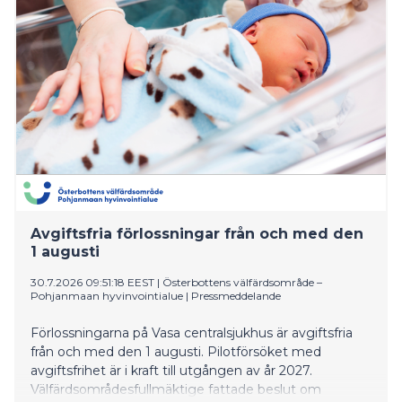
Avgiftsfria förlossningar från och med den
1 augusti
30.7.2026 09:51:18 EEST
|
Österbottens välfärdsområde –
Pohjanmaan hyvinvointialue
|
Pressmeddelande
Förlossningarna på Vasa centralsjukhus är avgiftsfria
från och med den 1 augusti. Pilotförsöket med
avgiftsfrihet är i kraft till utgången av år 2027.
Välfärdsområdesfullmäktige fattade beslut om