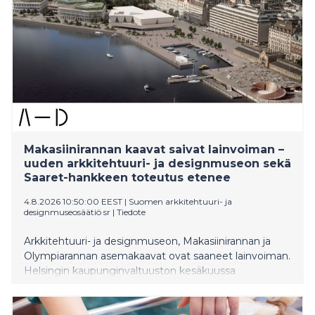
opintopolun löytämisessä. Digivisio 2030 -hanke
toteutti OKM:n toimeksiannosta Opintosetelin
digitaalisen ratkaisun suomalaisten korkeakoulujen
yhteiseen Opin.fi-palveluun.
Makasiinirannan kaavat saivat lainvoiman –
uuden arkkitehtuuri- ja designmuseon sekä
Saaret-hankkeen toteutus etenee
4.8.2026 10:50:00 EEST
|
Suomen arkkitehtuuri- ja
designmuseosäätiö sr
|
Tiedote
Arkkitehtuuri- ja designmuseon, Makasiinirannan ja
Olympiarannan asemakaavat ovat saaneet lainvoiman.
Helsingin kaupunginvaltuuston kesäkuussa
hyväksymistä asemakaavoista ei jätetty valituksia
määräaikaan mennessä.