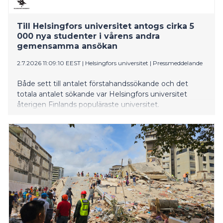
Till Helsingfors universitet antogs cirka 5
000 nya studenter i vårens andra
gemensamma ansökan
2.7.2026 11:09:10 EEST
|
Helsingfors universitet
|
Pressmeddelande
Både sett till antalet förstahandssökande och det
totala antalet sökande var Helsingfors universitet
återigen Finlands populäraste universitet.