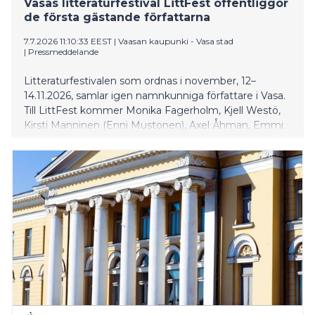
taso Ruotsissa näyttäisi olevan parhaillaan ainakin
Vasas litteraturfestival LittFest offentliggör
toistaiseksi konvergoitumassa kohti pidemmän
de första gästande författarna
aikavälin keskiarvoa. Käytännössä yhtäaikaisesti
7.7.2026 11:10:33 EEST
|
Vaasan kaupunki - Vasa stad
Suomen raakapuuma
|
Pressmeddelande
Litteraturfestivalen som ordnas i november, 12–
14.11.2026, samlar igen namnkunniga författare i Vasa.
Till LittFest kommer Monika Fagerholm, Kjell Westö,
Kirsti Manninen (Enni Mustonen), Axel Åhman, Emmi
Itäranta, Jessikka Aro och Tuomas Enbuske. Under
hösten utlovas också bokcirklar före festivalen.