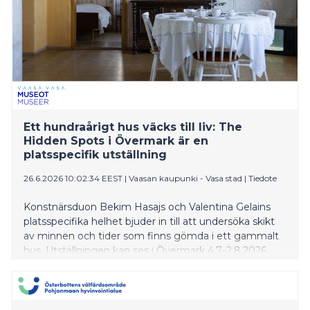
Ett hundraårigt hus väcks till liv: The
Hidden Spots i Övermark är en
platsspecifik utställning
26.6.2026 10:02:34 EEST
|
Vaasan kaupunki - Vasa stad
|
Tiedote
Konstnärsduon Bekim Hasajs och Valentina Gelains
platsspecifika helhet bjuder in till att undersöka skikt
av minnen och tider som finns gömda i ett gammalt
hus. Utställningen kan ses i Övermark 4.7–2.8.2026
som en del av Vasas museers regionala
konstmuseiverksamhet.