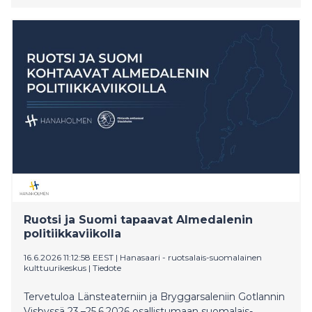
Ruotsi ja Suomi tapaavat Almedalenin
politiikkaviikolla
16.6.2026 11:12:58 EEST
|
Hanasaari - ruotsalais-suomalainen
kulttuurikeskus
|
Tiedote
Tervetuloa Länsteaterniin ja Bryggarsaleniin Gotlannin
Visbyssä 23.–25.6.2026 osallistumaan suomalais-