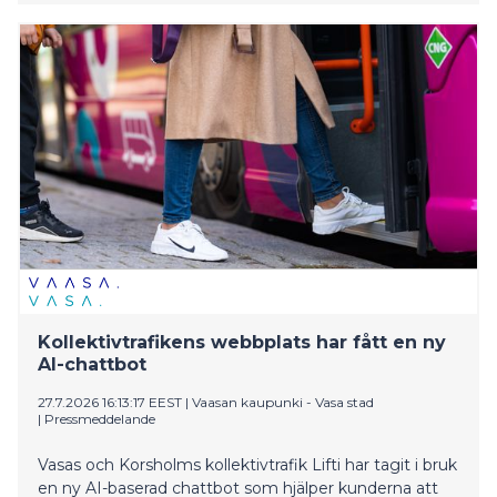
försöket i maj. De blivande föräldrarna har under
förlossningsförberedelsen berättat att de är nöjda
med avgiftsfriheten.
Kollektivtrafikens webbplats har fått en ny
AI-chattbot
27.7.2026 16:13:17 EEST
|
Vaasan kaupunki - Vasa stad
|
Pressmeddelande
Vasas och Korsholms kollektivtrafik Lifti har tagit i bruk
en ny AI-baserad chattbot som hjälper kunderna att