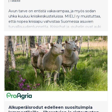
|
Tiedote
Avun tarve on entistä vakavampaa, ja myös sodan
uhka kuuluu kriisikeskusteluissa. MIELI ry muistuttaa,
että nopea kriisiapu vahvistaa Suomessa asuvien
turvallisuudentunnetta. Kriisichat ja -puhelin ovat auki
läpi kesän.
Alkuperäisrodut edelleen suosituimpia