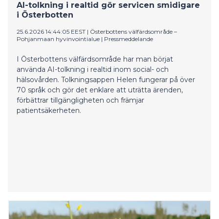
AI-tolkning i realtid gör servicen smidigare
i Österbotten
25.6.2026 14:44:05 EEST
|
Österbottens välfärdsområde –
Pohjanmaan hyvinvointialue
|
Pressmeddelande
I Österbottens välfärdsområde har man börjat
använda AI-tolkning i realtid inom social- och
hälsovården. Tolkningsappen Helen fungerar på över
70 språk och gör det enklare att uträtta ärenden,
förbättrar tillgängligheten och främjar
patientsäkerheten.