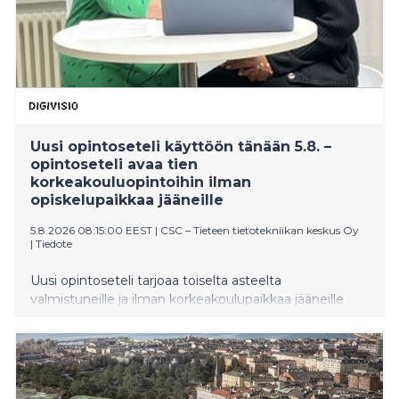
Uusi opintoseteli käyttöön tänään 5.8. –
opintoseteli avaa tien
korkeakouluopintoihin ilman
opiskelupaikkaa jääneille
5.8.2026 08:15:00 EEST
|
CSC – Tieteen tietotekniikan keskus Oy
|
Tiedote
Uusi opintoseteli tarjoaa toiselta asteelta
valmistuneille ja ilman korkeakoulupaikkaa jääneille
nuorille mahdollisuuden suorittaa 30 opintopistettä
avoimia korkeakouluopintoja täysin maksutta. Opetus-
ja kulttuuriministeriön kolmivuotisen kokeilun
tavoitteena on madaltaa kynnystä tutustua
korkeakouluopiskeluun ja tukea nuoria oman