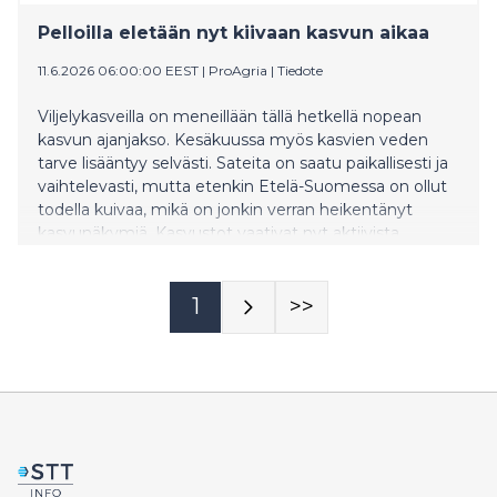
Pelloilla eletään nyt kiivaan kasvun aikaa
11.6.2026 06:00:00 EEST
|
ProAgria
|
Tiedote
Viljelykasveilla on meneillään tällä hetkellä nopean
kasvun ajanjakso. Kesäkuussa myös kasvien veden
tarve lisääntyy selvästi. Sateita on saatu paikallisesti ja
vaihtelevasti, mutta etenkin Etelä-Suomessa on ollut
todella kuivaa, mikä on jonkin verran heikentänyt
kasvunäkymiä. Kasvustot vaativat nyt aktiivista
seurantaa ja hoitotoimenpiteitä, jotta
sadonmuodostus saadaan turvattua. Kasvukausi
etenee keskimääräisen mukaan valtaosassa
1
>>
maatamme, Etelä-Suomessa ollaan noin viikon edellä
normaalista.