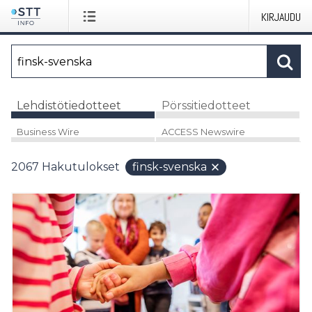
KIRJAUDU
Lehdistötiedotteet
Pörssitiedotteet
Business Wire
ACCESS Newswire
2067
Hakutulokset
finsk-svenska