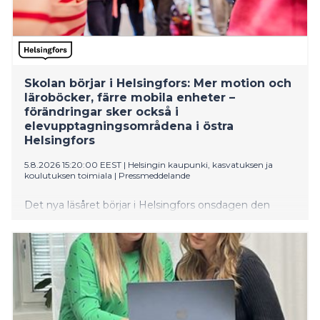
Skolan börjar i Helsingfors: Mer motion och
läroböcker, färre mobila enheter –
förändringar sker också i
elevupptagningsområdena i östra
Helsingfors
5.8.2026 15:20:00 EEST
|
Helsingin kaupunki, kasvatuksen ja
koulutuksen toimiala
|
Pressmeddelande
Det nya läsåret börjar i Helsingfors onsdagen den
12.8.2026.