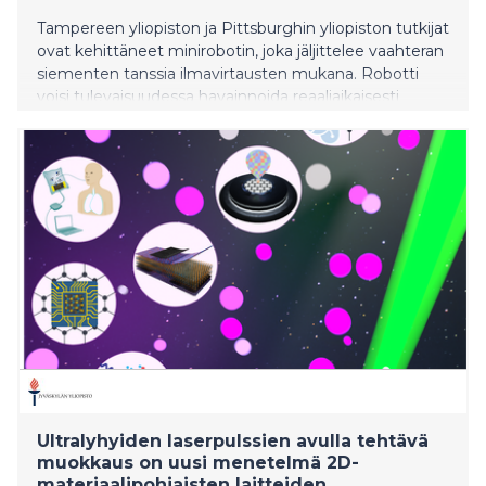
Tampereen yliopiston ja Pittsburghin yliopiston tutkijat
ovat kehittäneet minirobotin, joka jäljittelee vaahteran
siementen tanssia ilmavirtausten mukana. Robotti
voisi tulevaisuudessa havainnoida reaaliaikaisesti
ympäristöä tai kuljettaa pieniä näytteitä haastavissakin
olosuhteissa, kuten aavikoilla, vuoristoissa, jyrkänteillä
ja avomerellä. Teknologia voisi mullistaa muun muassa
etsintäpalvelut, uhanalaisten lajien tutkimuksen sekä
infrastruktuurien valvonnan.
Ultralyhyiden laserpulssien avulla tehtävä
muokkaus on uusi menetelmä 2D-
materiaalipohjaisten laitteiden