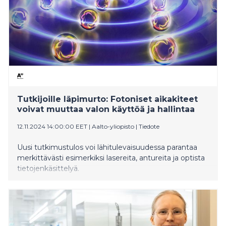
Tutkijoille läpimurto: Fotoniset aikakiteet
voivat muuttaa valon käyttöä ja hallintaa
12.11.2024 14:00:00 EET
|
Aalto-yliopisto
|
Tiedote
Uusi tutkimustulos voi lähitulevaisuudessa parantaa
merkittävästi esimerkiksi lasereita, antureita ja optista
tietojenkäsittelyä.