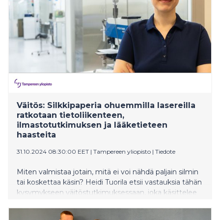
Väitös: Silkkipaperia ohuemmilla lasereilla
ratkotaan tietoliikenteen,
ilmastotutkimuksen ja lääketieteen
haasteita
31.10.2024 08:30:00 EET
|
Tampereen yliopisto
|
Tiedote
Miten valmistaa jotain, mitä ei voi nähdä paljain silmin
tai koskettaa käsin? Heidi Tuorila etsii vastauksia tähän
kysymykseen väitöstutkimuksessaan, joka käsittelee
mikrometrikokoisten lasersirujen kehittyneitä
valmistusmenetelmiä. Näillä hädin tuskin paljaalla