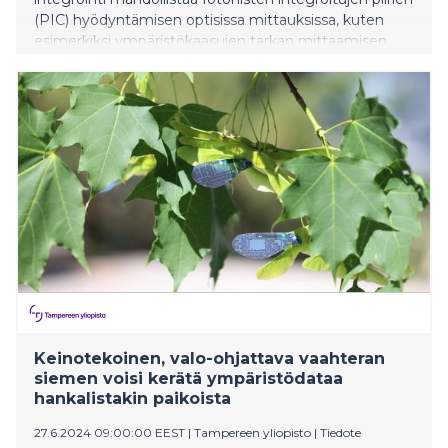
(PIC) hyödyntämisen optisissa mittauksissa, kuten
esimerkiksi ympäristökaasujen tarkan mittaamisen
sekä biomarkkereiden reaaliaikaisen seurannan
puettavissa laitteissa, kuten älyrannekkeissa.
Väitöskirjassaan Samu-Pekka Ojanen käsittelee PIC-
teknologian kehitysprosessia alkaen suunnittelusta ja
puolijohdeprosessoinnista aina konkreettisiin
sovelluksiin asti. Tutkimuksessaan hän kehittää
hybridilaser-valonlähteitä, jotka tarjoavat
mahdollisuuden valmistaa kompakteja ja
energiatehokkaita antureita uudenlaisiin
mittausratkaisuihin.
Keinotekoinen, valo-ohjattava vaahteran
siemen voisi kerätä ympäristödataa
hankalistakin paikoista
27.6.2024 09:00:00 EEST
|
Tampereen yliopisto
|
Tiedote