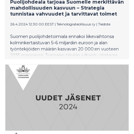
Puolijohdeala tarjoaa Suomelle merkittävän
mahdollisuuden kasvuun – Strategia
tunnistaa vahvuudet ja tarvittavat toimet
26.4.2024 12:30:00 EEST
|
Teknologiateollisuus ry
|
Tiedote
Suomen puolijohdetoimiala ennakoi liikevaihtonsa
kolminkertaistuvan 5–6 miljardiin euroon ja alan
työntekijöiden määrän kasvavan 20 000:en vuoteen
2035 mennessä. Toimialan tänään julkaistu strategia
peräänkuuluttaa koulutukseen, kansainvälisten
osaajien houkutteluun sekä T&K-investointeihin
kohdistuvia toimenpiteitä. Puolijohteilla on iso rooli
myös Euroopan teknologisen kilpailukyvyn
vahvistamisessa.