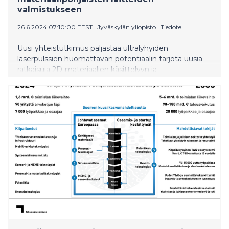
valmistukseen
26.6.2024 07:10:00 EEST
|
Jyväskylän yliopisto
|
Tiedote
Uusi yhteistutkimus paljastaa ultralyhyiden
laserpulssien huomattavan potentiaalin tarjota uusia
ratkaisuja 2D-materiaalien käsittelyyn ja
valmistamiseen. Tästä olisi apua useille teknologian
kehittäjille ja teollisuudelle, jotka kehittävät esimerkiksi
nopeita valoilmaisimia, joustavaa elektroniikkaa,
biohybridejä ja tulevaisuuden aurinkokennoja.