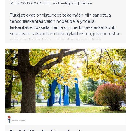
14.11.2025 12:00:00 EET
|
Aalto-yliopisto
|
Tiedote
Tutkijat ovat onnistuneet tekemään niin sanottua
tensorilaskentaa valon nopeudella yhdellä
laskentakierroksella. Tämä on merkittävä askel kohti
seuraavan sukupolven tekoälylaitteistoa, joka perustuu
optiseen laskentaan – eli käytännössä valoon –
perinteisen elektroniikan sijaan.