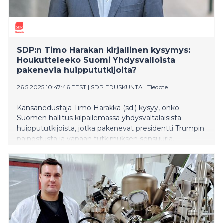
SDP:n Timo Harakan kirjallinen kysymys:
Houkutteleeko Suomi Yhdysvalloista
pakenevia huippututkijoita?
26.5.2025 10:47:46 EEST
|
SDP EDUSKUNTA
|
Tiedote
Kansanedustaja Timo Harakka (sd.) kysyy, onko
Suomen hallitus kilpailemassa yhdysvaltalaisista
huippututkijoista, jotka pakenevat presidentti Trumpin
painostusta ja vapaan tutkimuksen sensuuria.