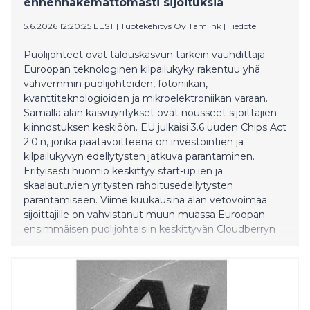
ennennäkemättömästi sijoituksia
5.6.2026 12:20:25 EEST
|
Tuotekehitys Oy Tamlink
|
Tiedote
Puolijohteet ovat talouskasvun tärkein vauhdittaja.
Euroopan teknologinen kilpailukyky rakentuu yhä
vahvemmin puolijohteiden, fotoniikan,
kvanttiteknologioiden ja mikroelektroniikan varaan.
Samalla alan kasvuyritykset ovat nousseet sijoittajien
kiinnostuksen keskiöön. EU julkaisi 3.6 uuden Chips Act
2.0:n, jonka päätavoitteena on investointien ja
kilpailukyvyn edellytysten jatkuva parantaminen.
Erityisesti huomio keskittyy start-up:ien ja
skaalautuvien yritysten rahoitusedellytysten
parantamiseen. Viime kuukausina alan vetovoimaa
sijoittajille on vahvistanut muun muassa Euroopan
ensimmäisen puolijohteisiin keskittyvän Cloudberryn
pääomarahaston käynnistyminen. Sijoittajien
kiinnostus kohdistuu erityisesti siruteknologioihin,
joiden odotetaan muodostavan seuraavan
vuosikymmenen teknologisen kasvun perustan.
Kehitystyötä vauhdittavat kehittyneet