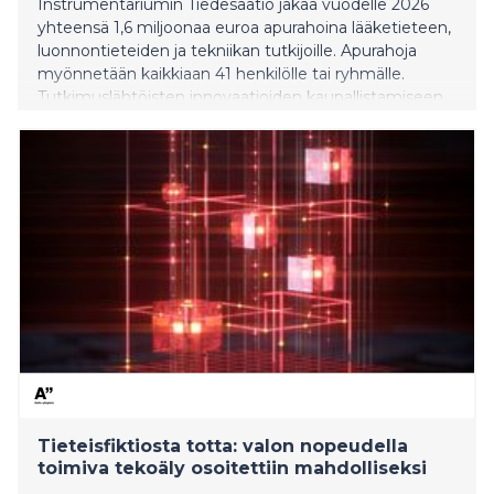
Instrumentariumin Tiedesäätiö jakaa vuodelle 2026
yhteensä 1,6 miljoonaa euroa apurahoina lääketieteen,
luonnontieteiden ja tekniikan tutkijoille. Apurahoja
myönnetään kaikkiaan 41 henkilölle tai ryhmälle.
Tutkimuslähtöisten innovaatioiden kaupallistamiseen
suunnattuja Silmu-apurahoja jaetaan tänä vuonna
peräti kolme.
Tieteisfiktiosta totta: valon nopeudella
toimiva tekoäly osoitettiin mahdolliseksi