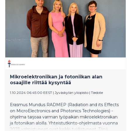
silmällä näkyvillä siruilla voidaan luoda uuden
sukupolven monikäyttöisiä valoa hyödyntäviä
puolijohdepiirejä. Siruja voidaan käyttää esimerkiksi
älykelloissa ja datakeskuksissa, mutta niitä on vaikea
valmistaa.
Mikroelektroniikan ja fotoniikan alan
osaajille riittää kysyntää
1.10.2024 06:45:00 EEST
|
Jyväskylän yliopisto
|
Tiedote
Erasmus Mundus RADMEP (Radiation and its Effects
on MicroElectronics and Photonics Technologies) -
ohjelma tarjoaa varman työpaikan mikroelektroniikan
ja fotoniikan aloilla. Yhteistutkinto-ohjelmasta vuonna
2023 valmistuneet ovat kaikki työllistyneet. Tänä