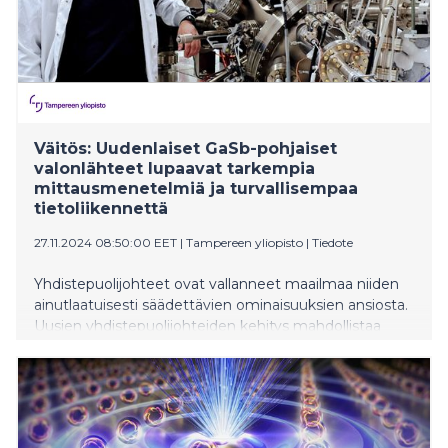
Väitös: Uudenlaiset GaSb-pohjaiset
valonlähteet lupaavat tarkempia
mittausmenetelmiä ja turvallisempaa
tietoliikennettä
27.11.2024 08:50:00 EET
|
Tampereen yliopisto
|
Tiedote
Yhdistepuolijohteet ovat vallanneet maailmaa niiden
ainutlaatuisesti säädettävien ominaisuuksien ansiosta.
Uusien yhdistepuolijohteiden kehitys mahdollistaa
puolijohdekomponenttien toiminnallisuuksien
laajentamisen sekä tehostamisen.
Väitöstutkimuksessaan diplomi-insinööri Joonas Hilska
kehitti uudenlaisia GaSb-yhdistepuolijohteita
infrapuna-alueen fotoniikan sovelluksiin.