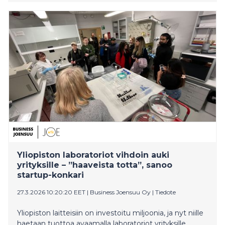
asioita, ja rohkeimmat ideat voivat syntyä juuri
karttojen reunoilla, sanoi yksi Itä-Suomen suurimman
businesstapahtuman pääpuhujista.
Yliopiston laboratoriot vihdoin auki
yrityksille – ”haaveista totta”, sanoo
startup-konkari
27.3.2026 10:20:20 EET
|
Business Joensuu Oy
|
Tiedote
Yliopiston laitteisiin on investoitu miljoonia, ja nyt niille
haetaan tuottoa avaamalla laboratoriot yrityksille,