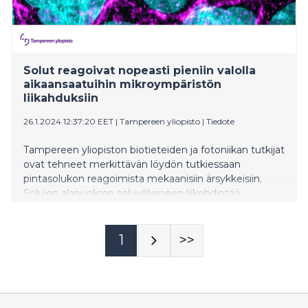
Solut reagoivat nopeasti pieniin valolla
aikaansaatuihin mikroympäristön
liikahduksiin
26.1.2024 12:37:20 EET
|
Tampereen yliopisto
|
Tiedote
Tampereen yliopiston biotieteiden ja fotoniikan tutkijat
ovat tehneet merkittävän löydön tutkiessaan
pintasolukon reagoimista mekaanisiin ärsykkeisiin.
Solujen alapuolisen soluväliaineen liikehdintää
jäljittelemällä tutkijat osoittavat, että solut aistivat
nopeasti pieniäkin muutoksia ympäristössään ja
toimivat oletettua monimutkaisemmin. Löydös voi
1
>>
auttaa ymmärtämään paremmin esimerkiksi syövän
leviämistä.