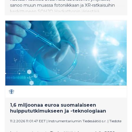
sanoo muun muassa fotoniikkaan ja XR-ratkaisuihin
keskittyneen SOHJO Hackathonin järjestäjä.
1,6 miljoonaa euroa suomalaiseen
huippututkimukseen ja -teknologiaan
11.2.2026 11:01:47 EET
|
Instrumentariumin Tiedesäätiö s.r.
|
Tiedote