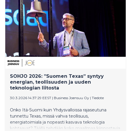
SOHJO 2026: ”Suomen Texas” syntyy
energian, teollisuuden ja uuden
teknologian liitosta
30.3.2026 14:37:29 EEST
|
Business Joensuu Oy
|
Tiedote
Onko Itä-Suomi kuin Yhdysvalloissa rajaseutuna
tunnettu Texas, missä vahva teollisuus,
energiatoimiala ja nopeasti kasvava teknologia
kohtaavat? Täällä tehdään koko maailmaa kiinnostavia