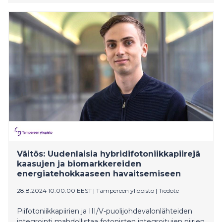
syksynä valmistui 18 opiskelijaa ja suurin osa heistäkin
on jo löytänyt työpaikan.
Väitös: Uudenlaisia hybridifotoniikkapiirejä
kaasujen ja biomarkkereiden
energiatehokkaaseen havaitsemiseen
28.8.2024 10:00:00 EEST
|
Tampereen yliopisto
|
Tiedote
Piifotoniikkapiirien ja III/V-puolijohdevalonlähteiden
integrointi mahdollistaa fotonisten integroitujen piirien