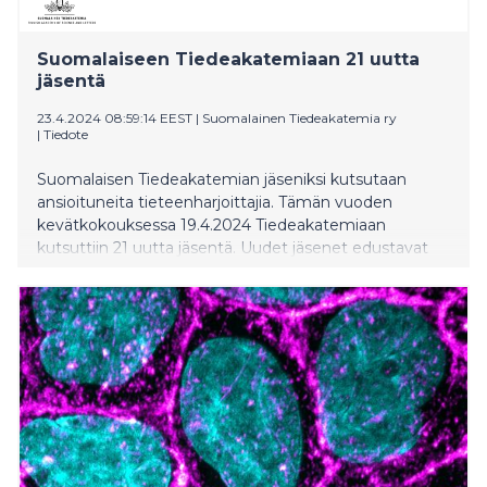
Suomalaiseen Tiedeakatemiaan 21 uutta
jäsentä
23.4.2024 08:59:14 EEST
|
Suomalainen Tiedeakatemia ry
|
Tiedote
Suomalaisen Tiedeakatemian jäseniksi kutsutaan
ansioituneita tieteenharjoittajia. Tämän vuoden
kevätkokouksessa 19.4.2024 Tiedeakatemiaan
kutsuttiin 21 uutta jäsentä. Uudet jäsenet edustavat
laajalti suomalaista tieteen kenttää.