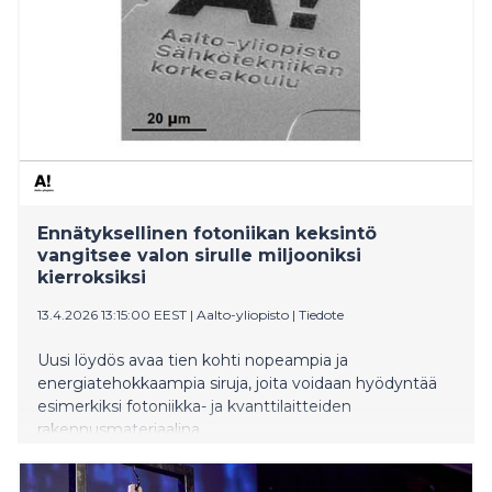
suunnittelutyökalut, ohjelmistojen vahva rooli
laitteistokehityksessä sekä eurooppalaiset investoinnit
strategisiin teknologioihin. ‘’Jaettu pil
Ennätyksellinen fotoniikan keksintö
vangitsee valon sirulle miljooniksi
kierroksiksi
13.4.2026 13:15:00 EEST
|
Aalto-yliopisto
|
Tiedote
Uusi löydös avaa tien kohti nopeampia ja
energiatehokkaampia siruja, joita voidaan hyödyntää
esimerkiksi fotoniikka- ja kvanttilaitteiden
rakennusmateriaalina.