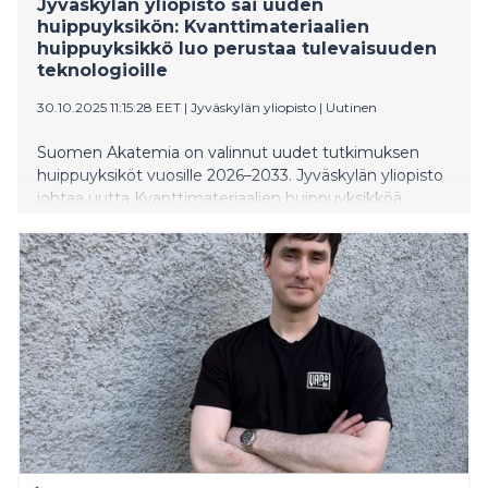
Jyväskylän yliopisto sai uuden
huippuyksikön: Kvanttimateriaalien
huippuyksikkö luo perustaa tulevaisuuden
teknologioille
30.10.2025 11:15:28 EET
|
Jyväskylän yliopisto
|
Uutinen
Suomen Akatemia on valinnut uudet tutkimuksen
huippuyksiköt vuosille 2026–2033. Jyväskylän yliopisto
johtaa uutta Kvanttimateriaalien huippuyksikköä.
Lisäksi Jyväskylän yliopisto on mukana Helsingin
yliopiston johtamassa Neutronitähtifysiikan
huippuyksikössä. Kaikkiaan Suomen Akatemia valitsi
huippuyksikköohjelmaan 11 yksikköä.