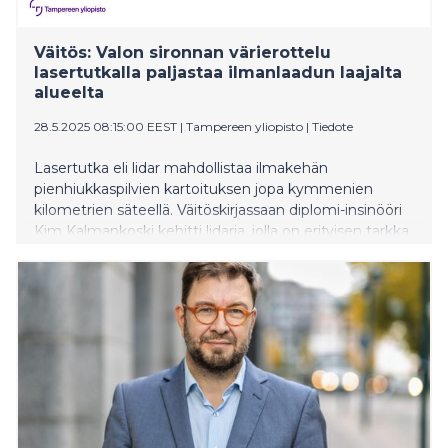
Väitös: Valon sironnan värierottelu
lasertutkalla paljastaa ilmanlaadun laajalta
alueelta
28.5.2025 08:15:00 EEST
|
Tampereen yliopisto
|
Tiedote
Lasertutka eli lidar mahdollistaa ilmakehän
pienhiukkaspilvien kartoituksen jopa kymmenien
kilometrien säteellä. Väitöskirjassaan diplomi-insinööri
Kim Kalmankoski kehitti lidaria, jolla on erityisen tarkka
värierottelukyky. Se mahdollistaa yhtäaikaisesti
pienhiukkaspilvien laadullisen tunnistuksen ja liikkeiden
seurannan sekä tulevaisuudessa ilmakehän
lämpötilaprofiloinnin.