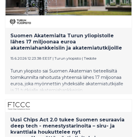
Suomen Akatemialta Turun yliopistolle
lähes 17 miljoonaa euroa
akatemiahankkeisiin ja akatemiatutkijoille
15.6.2026 12:23:38 EEST
|
Turun yliopisto
|
Tiedote
Turun yliopisto sai Suomen Akatemian tieteellisiltä
toimikunnilta rahoitusta yhteensä lähes 17 miljoonaa
euroa, joka myönnettiin yhdeksälle akatemiatutkijalle
ja 21 tutkijalle akatemiahankkeisiin.
Uusi Chips Act 2.0 tukee Suomen seuraavia
deep tech - menestystarinoita – siru- ja
kvanttiala houkuttelee nyt