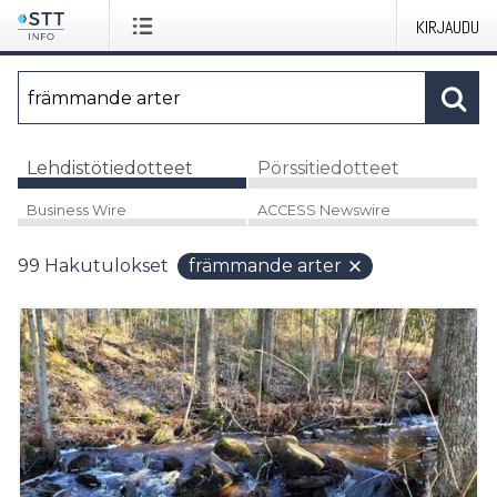
KIRJAUDU
Lehdistötiedotteet
Pörssitiedotteet
Business Wire
ACCESS Newswire
99
Hakutulokset
främmande arter