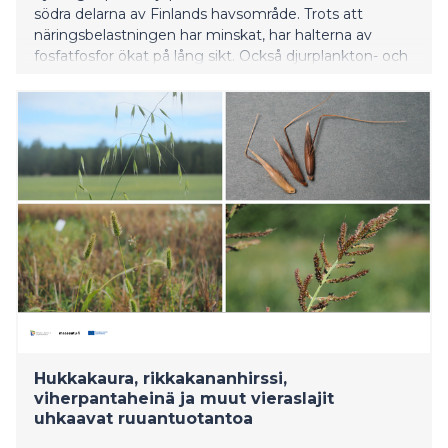
södra delarna av Finlands havsområde. Trots att
näringsbelastningen har minskat, har halterna av
fosfatfosfor ökat på lång sikt. Också djurplankton- och
bottendjursamhällena har påverkats av förändringarna.
Hukkakaura, rikkakananhirssi,
viherpantaheinä ja muut vieraslajit
uhkaavat ruuantuotantoa