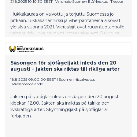
21.8.2025 10:10:30 EEST
|
Varsinais-Suomen ELY-keskus
|
Tiedote
Hukkakauraa on valvottu ja torjuttu Suomessa jo
pitkään. Rikkakananhirssi ja viherpantaheinä alkoivat
yleistyä vuonna 2021. Vieraslajit ovat ruuantuotannolle
valtava riski, joka on syytä ottaa vakavasti. Paljon on
kuitenkin tehtävissä. Loimaalla on urakoitu
hukkakauravalvonnassa poikkeuksellisen paljon.
Säsongen för sjöfågeljakt inleds den 20
augusti – jakten ska riktas till rikliga arter
18.8.2025 09:00:00 EEST
|
Suomen riistakeskus
|
Pressmeddelande
Jakten på sjöfåglar inleds onsdagen den 20 augusti
klockan 12.00. Jakten ska inriktas på talrika och
livskraftiga arter. Skymningsjakt på sjöfåglar är
förbjuden.