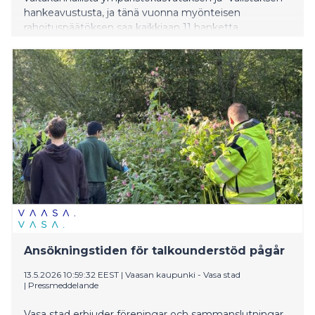
hankeavustusta, ja tänä vuonna myönteisen
rahoituspäätöksen saa kaikkiaan 11 hanketta.
Hankkeissa edistetään lasten ja nuorten luonnossa
liikkumista, luonnonlukutaitoa ja toimintaa luonnon
puolesta. Hakemuksia tämän vuoden hakuun saatiin
yhteensä 75, ja määrärahaa oli käytettävissä noin
352 500 euroa.
Ansökningstiden för talkounderstöd pågår
13.5.2026 10:59:32 EEST
|
Vaasan kaupunki - Vasa stad
|
Pressmeddelande
Vasa stad erbjuder föreningar och sammanslutningar