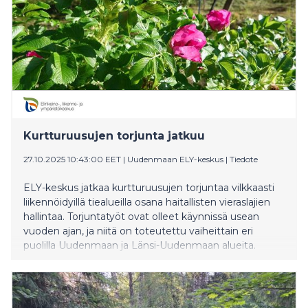
Kurtturuusujen torjunta jatkuu
27.10.2025 10:43:00 EET
|
Uudenmaan ELY-keskus
|
Tiedote
ELY-keskus jatkaa kurtturuusujen torjuntaa vilkkaasti
liikennöidyillä tiealueilla osana haitallisten vieraslajien
hallintaa. Torjuntatyöt ovat olleet käynnissä usean
vuoden ajan, ja niitä on toteutettu vaiheittain eri
puolilla Uudenmaan ja Länsi-Uudenmaan alueita.