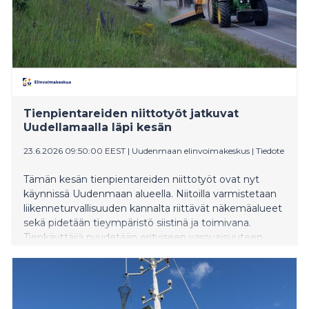
Tienpientareiden niittotyöt jatkuvat
Uudellamaalla läpi kesän
23.6.2026 09:50:00 EEST
|
Uudenmaan elinvoimakeskus
|
Tiedote
Tämän kesän tienpientareiden niittotyöt ovat nyt
käynnissä Uudenmaan alueella. Niitoilla varmistetaan
liikenneturvallisuuden kannalta riittävät näkemäalueet
sekä pidetään tieympäristö siistinä ja toimivana.
Tienkäyttäjiä pyydetään erityiseen varovaisuuteen
niittotyön kohdalla.