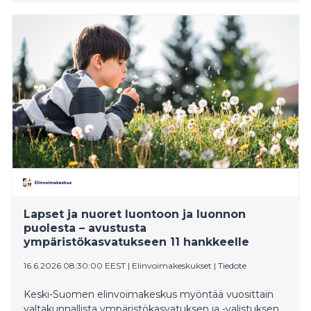
bekämpningstalko tisdag den 30 juni 2026 kl. 16.00–
18.00 bakom koloniträdgården i Hemstrand.
Lapset ja nuoret luontoon ja luonnon
puolesta – avustusta
ympäristökasvatukseen 11 hankkeelle
16.6.2026 08:30:00 EEST
|
Elinvoimakeskukset
|
Tiedote
Keski-Suomen elinvoimakeskus myöntää vuosittain
valtakunnallista ympäristökasvatuksen ja -valistuksen