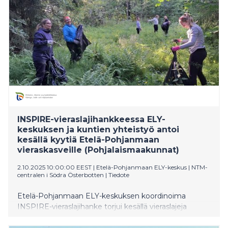
INSPIRE-vieraslajihankkeessa ELY-
keskuksen ja kuntien yhteistyö antoi
kesällä kyytiä Etelä-Pohjanmaan
vieraskasveille (Pohjalaismaakunnat)
2.10.2025 10:00:00 EEST
|
Etelä-Pohjanmaan ELY-keskus | NTM-
centralen i Södra Österbotten
|
Tiedote
Etelä-Pohjanmaan ELY-keskuksen koordinoima
INSPIRE-vieraslajihanke torjui kesällä vieraslajeja
talkoilla Suomessa ja Ruotsissa. Hanke kartoitti ja torjui
harjoittelijavoimin jättipalsamia ja komealupiinia