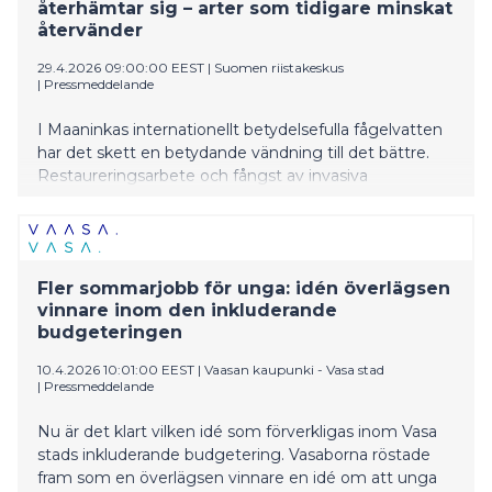
återhämtar sig – arter som tidigare minskat
återvänder
29.4.2026 09:00:00 EEST
|
Suomen riistakeskus
|
Pressmeddelande
I Maaninkas internationellt betydelsefulla fågelvatten
har det skett en betydande vändning till det bättre.
Restaureringsarbete och fångst av invasiva
främmande rovdjur har återställt området till en
attraktiv häckningsplats.
Fler sommarjobb för unga: idén överlägsen
vinnare inom den inkluderande
budgeteringen
10.4.2026 10:01:00 EEST
|
Vaasan kaupunki - Vasa stad
|
Pressmeddelande
Nu är det klart vilken idé som förverkligas inom Vasa
stads inkluderande budgetering. Vasaborna röstade
fram som en överlägsen vinnare en idé om att unga