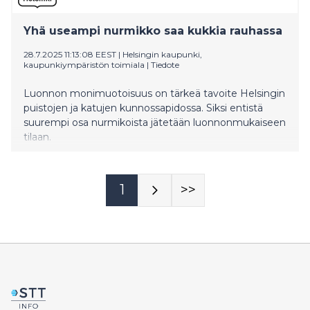
Yhä useampi nurmikko saa kukkia rauhassa
28.7.2025 11:13:08 EEST
|
Helsingin kaupunki,
kaupunkiympäristön toimiala
|
Tiedote
Luonnon monimuotoisuus on tärkeä tavoite Helsingin
puistojen ja katujen kunnossapidossa. Siksi entistä
suurempi osa nurmikoista jätetään luonnonmukaiseen
tilaan.
1
>>