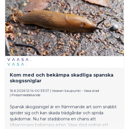
Kom med och bekämpa skadliga spanska
skogssniglar
16.6.2026 12:14:00 EEST
|
Vaasan kaupunki - Vasa stad
|
Pressmeddelande
Spansk skogssnigel är en främmande art som snabbt
sprider sig och kan skada trädgårdar och sprida
sjukdomar. Nu har stadsborna en chans att
tillsammans bekämpa arten. Vasa stad ordnar ett