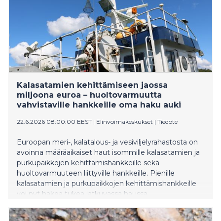
Kalasatamien kehittämiseen jaossa
miljoona euroa – huoltovarmuutta
vahvistaville hankkeille oma haku auki
22.6.2026 08:00:00 EEST
|
Elinvoimakeskukset
|
Tiedote
Euroopan meri-, kalatalous- ja vesiviljelyrahastosta on
avoinna määräaikaiset haut isommille kalasatamien ja
purkupaikkojen kehittämishankkeille sekä
huoltovarmuuteen liittyville hankkeille. Pienille
kalasatamien ja purkupaikkojen kehittämishankkeille
voi nyt hakea tukea jatkuvassa haussa.