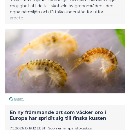
möjlighet att delta i skötseln av grönområden i den
egna närmiljön och få talkounderstöd för utfört
arbete.
En ny främmande art som väcker oro i
Europa har spridit sig till finska kusten
7.5.2026 13:19:12 EEST
|
Suomen ympäristökeskus