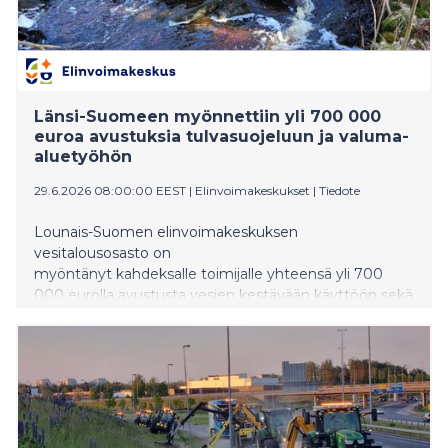
Länsi-Suomeen myönnettiin yli 700 000
euroa avustuksia tulvasuojeluun ja valuma-
aluetyöhön
29.6.2026 08:00:00 EEST
|
Elinvoimakeskukset
|
Tiedote
Lounais-Suomen elinvoimakeskuksen
vesitalousosasto on
myöntänyt kahdeksalle toimijalle yhteensä yli 700
000 eurolla avustusta vesien kestävään käyttöön sekä
valuma-aluetyöhön. Avustuksilla parannetaan
tulvasuojelua sekä suunnitellaan ja toteutetaan
valuma-aluetoimenpiteitä eri puolilla Länsi-
Suomea. Seuraava hakukierros käynnistyy 15.9.