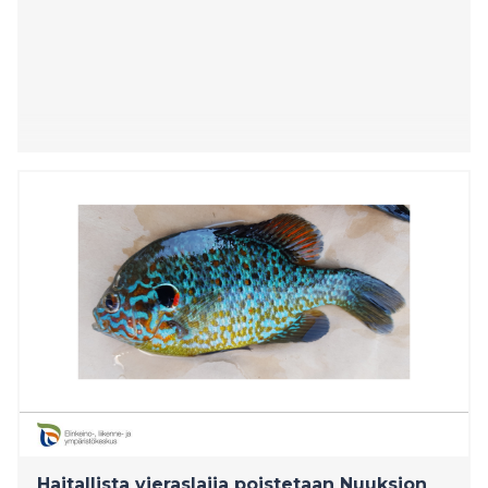
Haitallista vieraslajia poistetaan Nuuksion