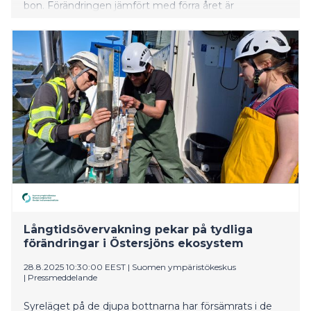
bon. Förändringen jämfört med förra året är
betydande, eftersom tillväxten sommaren 2024 var 15
procent, med 32 190 bon.
Långtidsövervakning pekar på tydliga
förändringar i Östersjöns ekosystem
28.8.2025 10:30:00 EEST
|
Suomen ympäristökeskus
|
Pressmeddelande
Syreläget på de djupa bottnarna har försämrats i de