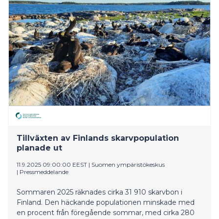
Kyrönjoen varrella luonnonsuojelualueilta ja arvokkailta
perinnebiotooppikohteilta. Loppuvuonna kehitetään
webinaarisarjan avulla Kyrönjoen varren kuntien
yhteistyötä sekä kykyä hallita haitallisten vieraslajien
leviämistä alueillaan.
Tillväxten av Finlands skarvpopulation
planade ut
11.9.2025 09:00:00 EEST
|
Suomen ympäristökeskus
|
Pressmeddelande
Sommaren 2025 räknades cirka 31 910 skarvbon i
Finland. Den häckande populationen minskade med
en procent från föregående sommar, med cirka 280