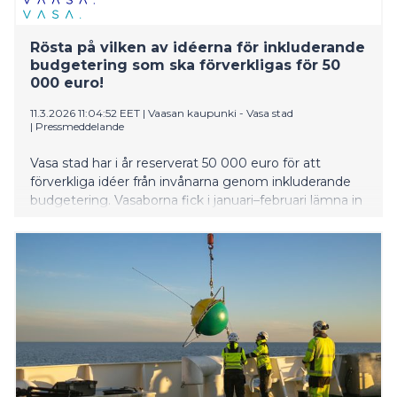
Rösta på vilken av idéerna för inkluderande
budgetering som ska förverkligas för 50
000 euro!
11.3.2026 11:04:52 EET
|
Vaasan kaupunki - Vasa stad
|
Pressmeddelande
Vasa stad har i år reserverat 50 000 euro för att
förverkliga idéer från invånarna genom inkluderande
budgetering. Vasaborna fick i januari–februari lämna in
sina idéer, och totalt kom det in 138 idéer. En
omröstning om vinnaren är öppen till 29.3 och den
vinnande idén offentliggörs 10.4.