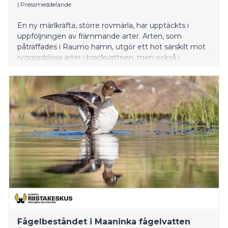
|
Pressmeddelande
En ny märlkräfta, större rovmärla, har upptäckts i
uppföljningen av främmande arter. Arten, som
påträffades i Raumo hamn, utgör ett hot särskilt mot
ryggradslösa arter i brackvattnen, men också i
inlandsvatten. Dessutom upptäcktes en ny förekomst
av kräftdjur Melita nitida i Nådendal. Främmande arter
sprids inte bara med fartyg utan också med
fritidsbåtar.
Fågelbeståndet i Maaninka fågelvatten