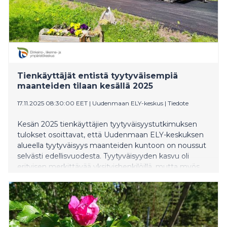
Tienkäyttäjät entistä tyytyväisempiä
maanteiden tilaan kesällä 2025
17.11.2025 08:30:00 EET
|
Uudenmaan ELY-keskus
|
Tiedote
Kesän 2025 tienkäyttäjien tyytyväisyystutkimuksen
tulokset osoittavat, että Uudenmaan ELY-keskuksen
alueella tyytyväisyys maanteiden kuntoon on noussut
selvästi edellisvuodesta. Tyytyväisyyden kasvu oli
erityisen merkittävää yksityishenkilöillä, mutta myös
ammattikuljettajien tyytyväisyys kasvoi hieman.
Päällysteiden kunto on merkittävin
asiakaskokemukseen vaikuttava tekijä.