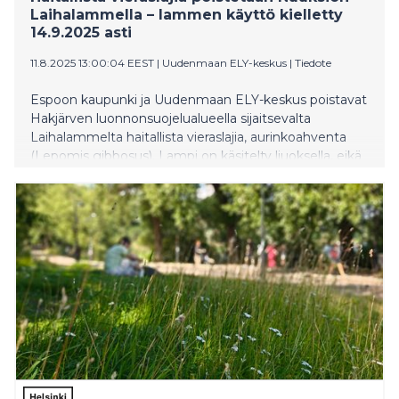
Laihalammella – lammen käyttö kielletty
14.9.2025 asti
11.8.2025 13:00:04 EEST
|
Uudenmaan ELY-keskus
|
Tiedote
Espoon kaupunki ja Uudenmaan ELY-keskus poistavat
Hakjärven luonnonsuojelualueella sijaitsevalta
Laihalammelta haitallista vieraslajia, aurinkoahventa
(Lepomis gibbosus). Lampi on käsitelty liuoksella, eikä
lampea saa käyttää 11.8.–14.9.2025. Toimenpiteellä
pyritään välttämään aurinkoahvenen leviäminen ja
vaikutukset muihin lajeihin.