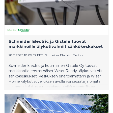
Schneider Electric ja Gistele tuovat
markkinoille älykotivalmiit sähkökeskukset
28.11.2025 10:09:37 EET
|
Schneider Electric
|
Tiedote
Schneider Electric ja kotimainen Gistele Oy tuovat
markkinoille ensimmäiset Wiser Ready -älykotivalmiit
sähkökeskukset. Keskuksen energiamittarin ja Wiser
Home -älykotisovelluksen avulla voi seurata ja ohjata
asunnon kulutusta reaaliajassa, mikä mahdollistaa
myös nopean reagoinnin sähkön hinnan muutoksiin.
Sigma Wiser Ready -sähkökeskukset tarjoavat
ratkaisun talotehtaiden ja rakennusliikkeiden
uudiskohteisiin. Kansainvälinen