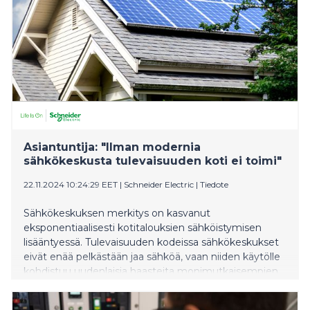
energiateknologiajohtaja Schneider Electric sekä
kotimainen sähkökeskusvalmistaja Gistele Oy ovat
solmineet strategisen yhteistyösopimuksen, jonka
tuloksena syntyy täysin uusi tuotekategoria: Wiser
Ready -älykotivalmiit ryhmäkeskukset. Ensimmäisenä
valmistajana maailmassa Gistele tuo markkinoille
keskuksia, joihin on integroitu Wiser Ready
-älykotivalmius jo tuotantovaiheessa. Wiser Ready -
ryhmäkeskukset tuovat merkittäviä etuja niin
rakennusliikkeille, talotehtaille kuin myös
loppukäyttäjille. Yhteistyö julkaistiin lokakuussa
Asiantuntija: "Ilman modernia
Schneider Electricin globaalissa Inno
sähkökeskusta tulevaisuuden koti ei toimi"
22.11.2024 10:24:29 EET
|
Schneider Electric
|
Tiedote
Sähkökeskuksen merkitys on kasvanut
eksponentiaalisesti kotitalouksien sähköistymisen
lisääntyessä. Tulevaisuuden kodeissa sähkökeskukset
eivät enää pelkästään jaa sähköä, vaan niiden käytölle
kohdistuu uudenlaisia haasteita monimutkaisempien
sähköverkkojen ja kasvavien turvallisuusvaatimusten
myötä. Kotien sähköistymisen kasvuun on vaikuttanut