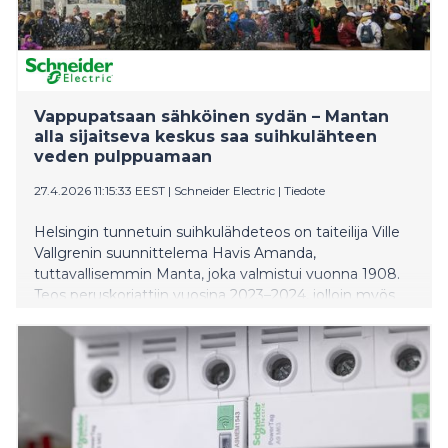
Vappupatsaan sähköinen sydän – Mantan
alla sijaitseva keskus saa suihkulähteen
veden pulppuamaan
27.4.2026 11:15:33 EEST
|
Schneider Electric
|
Tiedote
Helsingin tunnetuin suihkulähdeteos on taiteilija Ville
Vallgrenin suunnittelema Havis Amanda,
tuttavallisemmin Manta, joka valmistui vuonna 1908.
Teos peruskorjattiin vuosina 2023–2024, jolloin myös
sen pumput ja putket sekä tekninen alusta
uudistettiin. Mantan alla sijaitsee nykyään moderni
sähkö- ja ohjauskeskus, jonka ansiosta patsaalle
kerääntyvät juhlijat saavat nauttia teoksesta sen koko
loistossa.