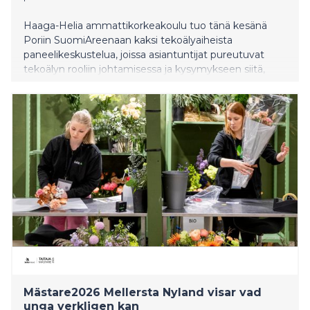
Haaga-Helia ammattikorkeakoulu tuo tänä kesänä
Poriin SuomiAreenaan kaksi tekoälyaiheista
paneelikeskustelua, joissa asiantuntijat pureutuvat
tekoälyn rooliin johtamisessa ja kysymykseen siitä,
kenelle tekoälyn hyödyt lopulta kuuluvat.
Mästare2026 Mellersta Nyland visar vad
unga verkligen kan