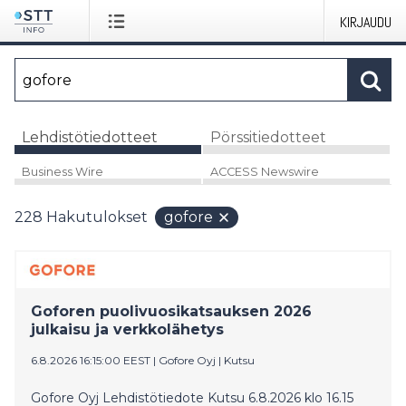
KIRJAUDU
Lehdistötiedotteet
Pörssitiedotteet
Business Wire
ACCESS Newswire
228
Hakutulokset
gofore
Goforen puolivuosikatsauksen 2026
julkaisu ja verkkolähetys
6.8.2026 16:15:00 EEST
|
Gofore Oyj
|
Kutsu
Gofore Oyj Lehdistötiedote Kutsu 6.8.2026 klo 16.15