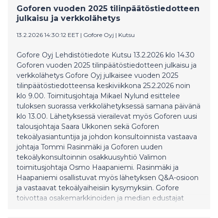
Goforen vuoden 2025 tilinpäätöstiedotteen
julkaisu ja verkkolähetys
13.2.2026 14:30:12 EET
|
Gofore Oyj
|
Kutsu
Gofore Oyj Lehdistötiedote Kutsu 13.2.2026 klo 14.30
Goforen vuoden 2025 tilinpäätöstiedotteen julkaisu ja
verkkolähetys Gofore Oyj julkaisee vuoden 2025
tilinpäätöstiedotteensa keskiviikkona 25.2.2026 noin
klo 9.00. Toimitusjohtaja Mikael Nylund esittelee
tuloksen suorassa verkkolähetyksessä samana päivänä
klo 13.00. Lähetyksessä vierailevat myös Goforen uusi
talousjohtaja Saara Ukkonen sekä Goforen
tekoälyasiantuntija ja johdon konsultoinnista vastaava
johtaja Tommi Rasinmäki ja Goforen uuden
tekoälykonsultoinnin osakkuusyhtiö Valimon
toimitusjohtaja Osmo Haapaniemi. Rasinmäki ja
Haapaniemi osallistuvat myös lähetyksen Q&A-osioon
ja vastaavat tekoälyaiheisiin kysymyksiin. Gofore
toivottaa osakemarkkinoiden ja median edustajat
tervetulleeksi seuraamaan verkkolähetystä. Lähetys