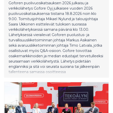
Goforen puolivuosikatsauksen 2026 julkaisu ja
verkkolähetys Gofore Oyj julkaisee vuoden 2026
puolivuosikatsauksensa tiistaina 18.8.2026 noin klo
9.00. Toimitusjohtaja Mikael Nylund ja talousjohtaja
Saara Ukkonen esittelevät tuloksen suorassa
verkkolähetyksessä samana päivänä klo 13.00.
Lähetyksessä vierailevat Goforen puolustus- ja
turvallisuusliiketoiminnan johtaja Markus Asikainen
sekä avaruusliiketoiminnan johtaja Timo Latvala, jotka
osallistuvat myös Q&A-osioon. Gofore toivottaa
osakemarkkinoiden ja median edustajat tervetulleeksi
seuraamaan verkkolähetystä. Lähetys pidetään
englanniksi ja sitä voi seurata suorana tai jälkeenpäin
tallenteena samassa osoitteessa
https://gofore.events.inderes.com/q2-2026. Osallistujat
voivat lähettää lähetyksen aikana kysymyksiä, joihin
vastataan sen lopussa. Tilaisuuteen ei tarvitse
ilmoittautua. Esitykset ja verkkolähetyksen tallenne
ovat saatavilla tilaisuuden jälkeen Goforen IR-sivuilla.
Puolivu