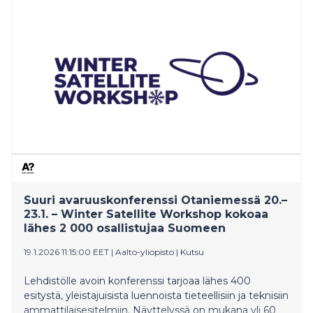
pidetään englanniksi ja sitä voi seurata suorana tai
jälkeenpäin tallenteena samassa osoitteessa
https://gofore.events.inderes.com/q4-2025. Osallistujat
voivat lähettää lähetyksen aikana kysymyksiä, joihin
vasta
Suuri avaruuskonferenssi Otaniemessä 20.–
23.1. – Winter Satellite Workshop kokoaa
lähes 2 000 osallistujaa Suomeen
19.1.2026 11:15:00 EET
|
Aalto-yliopisto
|
Kutsu
Lehdistölle avoin konferenssi tarjoaa lähes 400
esitystä, yleistajuisista luennoista tieteellisiin ja teknisiin
ammattilaisesitelmiin. Näyttelyssä on mukana yli 60