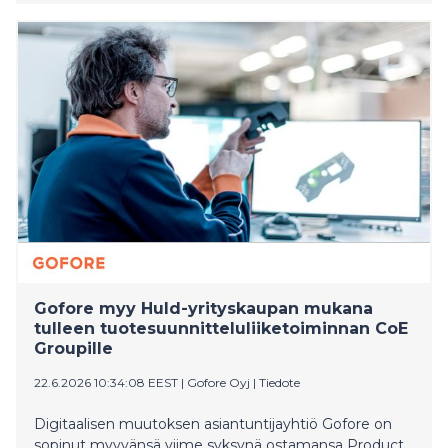
edellytykset kääntää suunta raaka-aineiden viejästä
kriittisten materiaalien jatkojalostajaksi, sanoo
Business Finlandin johtava asiantuntija Satu Penttinen.
Gofore myy Huld-yrityskaupan mukana
tulleen tuotesuunnitteluliiketoiminnan CoE
Groupille
22.6.2026 10:34:08 EEST
|
Gofore Oyj
|
Tiedote
Digitaalisen muutoksen asiantuntijayhtiö Gofore on
sopinut myyvänsä viime syksynä ostamansa Product