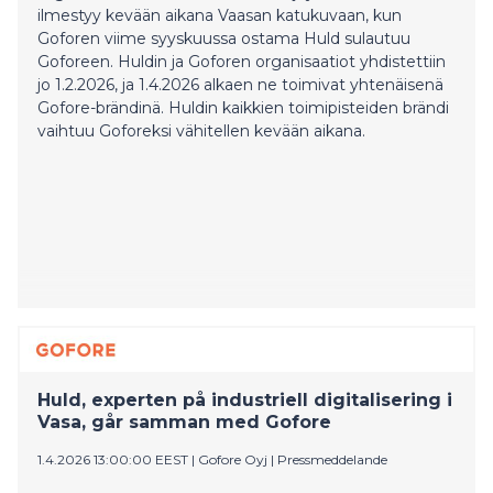
ilmestyy kevään aikana Vaasan katukuvaan, kun
Goforen viime syyskuussa ostama Huld sulautuu
Goforeen. Huldin ja Goforen organisaatiot yhdistettiin
jo 1.2.2026, ja 1.4.2026 alkaen ne toimivat yhtenäisenä
Gofore-brändinä. Huldin kaikkien toimipisteiden brändi
vaihtuu Goforeksi vähitellen kevään aikana.
Huld, experten på industriell digitalisering i
Vasa, går samman med Gofore
1.4.2026 13:00:00 EEST
|
Gofore Oyj
|
Pressmeddelande