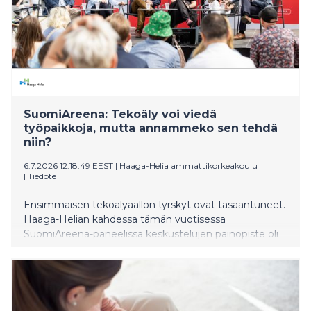
SuomiAreena: Tekoäly voi viedä
työpaikkoja, mutta annammeko sen tehdä
niin?
6.7.2026 12:18:49 EEST
|
Haaga-Helia ammattikorkeakoulu
|
Tiedote
Ensimmäisen tekoälyaallon tyrskyt ovat tasaantuneet.
Haaga-Helian kahdessa tämän vuotisessa
SuomiAreena-paneelissa keskustelujen painopiste oli
tekoälyarjessa. Mitä se tarkoittaa esimerkiksi
työllisyyden ja tasa-arvon näkökulmista?