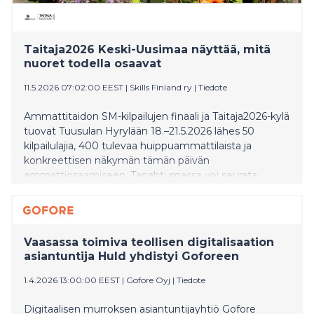
Taitaja2026 Keski-Uusimaa näyttää, mitä
nuoret todella osaavat
11.5.2026 07:02:00 EEST
|
Skills Finland ry
|
Tiedote
Ammattitaidon SM-kilpailujen finaali ja Taitaja2026-kylä
tuovat Tuusulan Hyrylään 18.–21.5.2026 lähes 50
kilpailulajia, 400 tulevaa huippuammattilaista ja
konkreettisen näkymän tämän päivän
ammattiosaamiseen. Tapahtumassa voi seurata,
miten osaajat ratkaisevat käytännön työelämän
tehtäviä logistiikasta, pelituotannosta ja
eläintenhoidosta CNC-koneistukseen, hiusmuotoiluun,
puhtauspalveluihin ja autokorinkorjaukseen.
Vaasassa toimiva teollisen digitalisaation
asiantuntija Huld yhdistyi Goforeen
1.4.2026 13:00:00 EEST
|
Gofore Oyj
|
Tiedote
Digitaalisen murroksen asiantuntijayhtiö Gofore