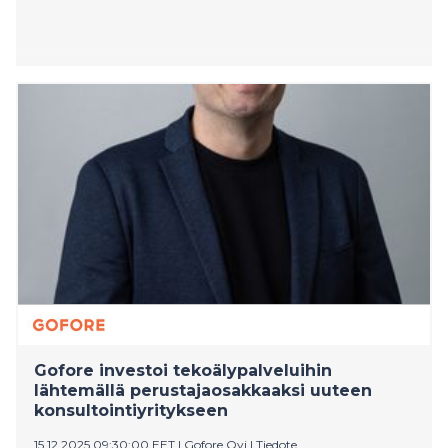
Gofore investoi tekoälypalveluihin
lähtemällä perustajaosakkaaksi uuteen
konsultointiyritykseen
15.12.2025 09:30:00 EET
|
Gofore Oyj
|
Tiedote