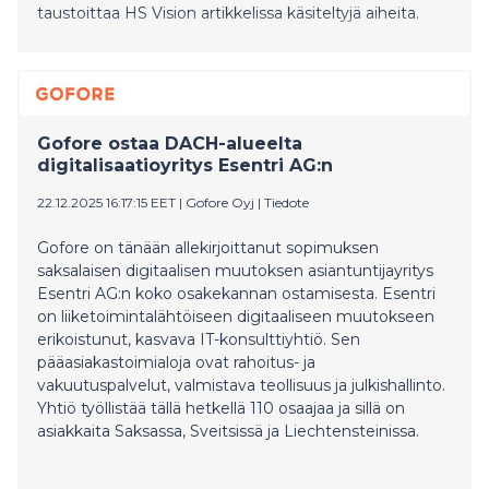
taustoittaa HS Vision artikkelissa käsiteltyjä aiheita.
Gofore ostaa DACH-alueelta
digitalisaatioyritys Esentri AG:n
22.12.2025 16:17:15 EET
|
Gofore Oyj
|
Tiedote
Gofore on tänään allekirjoittanut sopimuksen
saksalaisen digitaalisen muutoksen asiantuntijayritys
Esentri AG:n koko osakekannan ostamisesta. Esentri
on liiketoimintalähtöiseen digitaaliseen muutokseen
erikoistunut, kasvava IT-konsulttiyhtiö. Sen
pääasiakastoimialoja ovat rahoitus- ja
vakuutuspalvelut, valmistava teollisuus ja julkishallinto.
Yhtiö työllistää tällä hetkellä 110 osaajaa ja sillä on
asiakkaita Saksassa, Sveitsissä ja Liechtensteinissa.