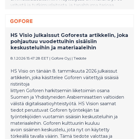
yritystä ja tutkimuslaitosta, ja tapahtuma tarjoaa
erinomaisen mahdollisuuden tutustua Suomenkin
kannalta keskeiseen avaruustoimintaan sekä tavata
alan asiantuntijoita.
HS Visio julkaissut Goforesta artikkelin, joka
pohjautuu vuodettuihin sisäisiin
keskusteluihin ja materiaaleihin
8.1.2026 15:47:28 EET
|
Gofore Oyj
|
Tiedote
HS Visio on tänään 8. tammikuuta 2026 julkaissut
artikkelin, joka käsittelee Goforen väitettyjä sisäisiä
ristiriitoja
liittyen Goforen harkitsemiin liiketoimiin osana
Suomen ja Yhdistyneiden Arabiemiraattien valtioiden
välistä digitalisaatioyhteistyötä. HS Vision saamat
tiedot perustuvat Goforen työntekijän tai
työntekijöiden vuotamiin sisäisiin keskusteluihin ja
materiaaleihin. Goforen kulttuuriin kuuluu
avoin sisäinen keskustelu, jota nyt on käytetty
törkeällä tavalla väärin. Tämä tiedote valottaa ja