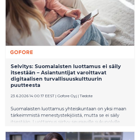
Selvitys: Suomalaisten luottamus ei säily
itsestään – Asiantuntijat varoittavat
digitaalisen turvallisuuskulttuurin
puutteesta
23.6.2026 14:00:17 EEST
|
Gofore Oyj
|
Tiedote
Suomalaisten luottamus yhteiskuntaan on yksi maan
tärkeimmistä menestystekijöistä, mutta se ei säily
itsestään. Luottamus siirtyy seuraaville sukupolville
vain, jos sitä uusinnetaan ja siitä pidetään huolta. Asia
selviää digitaalisen transformaation konsulttiyhtiö