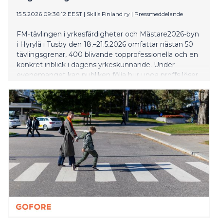
15.5.2026 09:36:12 EEST
|
Skills Finland ry
|
Pressmeddelande
FM‑tävlingen i yrkesfärdigheter och Mästare2026-byn
i Hyrylä i Tusby den 18.–21.5.2026 omfattar nästan 50
tävlingsgrenar, 400 blivande topprofessionella och en
konkret inblick i dagens yrkeskunnande. Under
evenemanget kan publiken följa hur unga proffs löser
praktiska arbetslivsuppgifter – från logistik,
spelproduktion och djurvård till CNC-bearbetning,
hårstyling, lokalvårdstjänster och reparation av
bilkarosser.