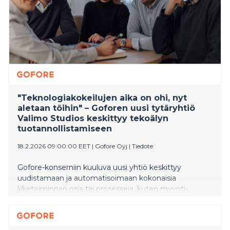
"Teknologiakokeilujen aika on ohi, nyt
aletaan töihin" – Goforen uusi tytäryhtiö
Valimo Studios keskittyy tekoälyn
tuotannollistamiseen
18.2.2026 09:00:00 EET
|
Gofore Oyj
|
Tiedote
Gofore-konserniin kuuluva uusi yhtiö keskittyy
uudistamaan ja automatisoimaan kokonaisia
liiketoiminnan osia tai prosesseja, kuten myynti-,
asiakaspalvelu- ja tilaus-toimitusprosessit. Tavoitteena
on luoda uutta arvoa – ei vain leikata kustannuksia.