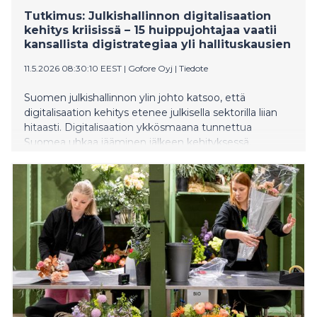
Tutkimus: Julkishallinnon digitalisaation
kehitys kriisissä – 15 huippujohtajaa vaatii
kansallista digistrategiaa yli hallituskausien
11.5.2026 08:30:10 EEST
|
Gofore Oyj
|
Tiedote
Suomen julkishallinnon ylin johto katsoo, että
digitalisaation kehitys etenee julkisella sektorilla liian
hitaasti. Digitalisaation ykkösmaana tunnettua
Suomea uhkaa jääminen jälkeen kehityksessä.
Päällekkäistä kehitystyötä tehdään siiloissa, tekoälyn
käyttöönotto takkuaa ja samat kysymykset
ratkaistaan kymmenellä eri tavalla tai jätetään
ratkaisematta. Suomeen tarvitaan kansallinen ja
poikkihallinnollinen toimitusyksikkö, jolla on mandaatti
toteuttaa digihankkeita organisaatiorajojen ja
hallituskausien yli. Tiedot käyvät ilmi Goforen
teettämästä tutkimuksesta, jossa syvähaastateltiin 15
julkishallinnon eturivin johtajaa.