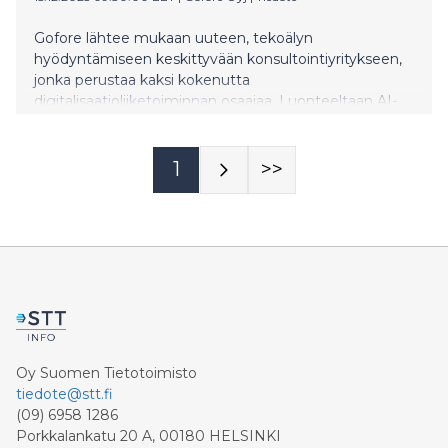
Gofore lähtee mukaan uuteen, tekoälyn
hyödyntämiseen keskittyvään konsultointiyritykseen,
jonka perustaa kaksi kokenutta
digitalisaatioliiketoiminnan osaajaa. Luonteeltaan AI-
natiivi yritys toimii itsenäisesti ja vahvistaa Goforen
roolia organisaatioiden tekoälysiirtymän tukemisessa.
Gofore tulee uuteen yhtiöön enemmistöosakkaaksi.
1
>>
Oy Suomen Tietotoimisto
tiedote@stt.fi
(09) 6958 1286
Porkkalankatu 20 A, 00180 HELSINKI