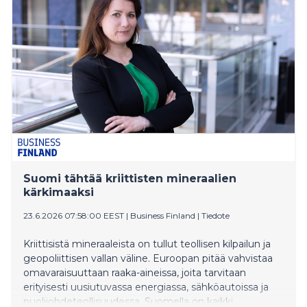
Goforen tutkimuslaitos Verianilla teettämästä
selvityksestä. 15 yhteiskunnallisesti merkittävän
johtajan ja johtavan asiantuntijan haastatteluihin
perustuva selvitys tunnistaa viisi jännitettä, jotka
haastavat suomalaisen yhteiskunnan luottamuspohjaa
juuri nyt. Selvitys nostaa keskiöön kysymyksen, kuka
johtaa kokonaisturvallisuuden kulttuuria Suomessa.
Suomi tähtää kriittisten mineraalien
kärkimaaksi
23.6.2026 07:58:00 EEST
|
Business Finland
|
Tiedote
Kriittisistä mineraaleista on tullut teollisen kilpailun ja
geopoliittisen vallan väline. Euroopan pitää vahvistaa
omavaraisuuttaan raaka-aineissa, joita tarvitaan
erityisesti uusiutuvassa energiassa, sähköautoissa ja
puolijohdeteollisuudessa. Suomella on kaikki