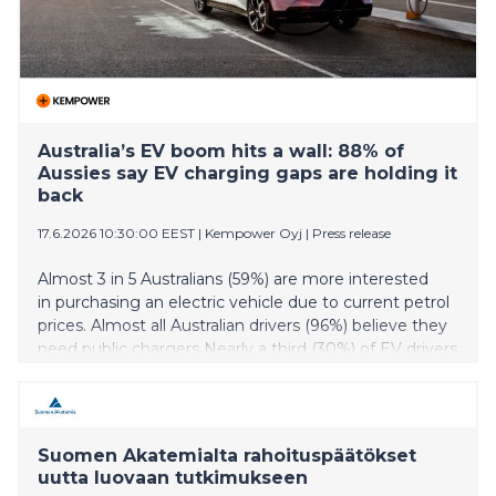
Australia’s EV boom hits a wall: 88% of
Aussies say EV charging gaps are holding it
back
17.6.2026 10:30:00 EEST
|
Kempower Oyj
|
Press release
Almost 3 in 5 Australians (59%) are more interested
in purchasing an electric vehicle due to current petrol
prices. Almost all Australian drivers (96%) believe they
need public chargers Nearly a third (30%) of EV drivers
have experienced a lack of long-distance charging
infrastructure.
Suomen Akatemialta rahoituspäätökset
uutta luovaan tutkimukseen