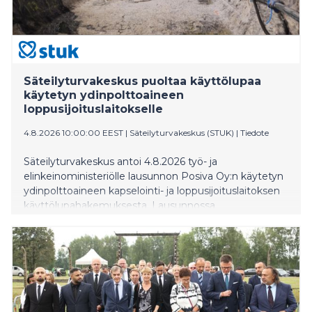
Säteilyturvakeskus puoltaa käyttölupaa
käytetyn ydinpolttoaineen
loppusijoituslaitokselle
4.8.2026 10:00:00 EEST
|
Säteilyturvakeskus (STUK)
|
Tiedote
Säteilyturvakeskus antoi 4.8.2026 työ- ja
elinkeinoministeriölle lausunnon Posiva Oy:n käytetyn
ydinpolttoaineen kapselointi- ja loppusijoituslaitoksen
käyttölupahakemuksesta. Lausunnossa
Säteilyturvakskus toteaa, että käyttöluvan
myöntämisen edellyttämät turvallisuusvaatimukset
täyttyvät. Kyseessä on ensimmäinen kerta
maailmassa, kun käytetyn ydinpolttoaineen
geologinen loppusijoituslaitos on edennyt
käyttölupavaiheeseen.