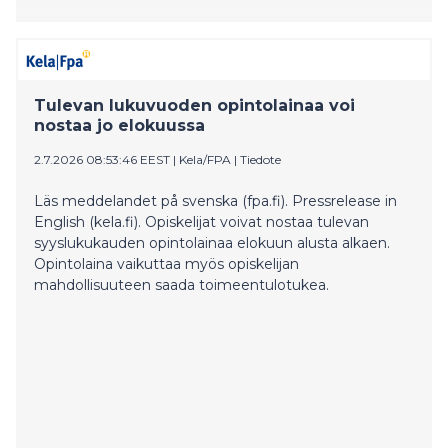
Tulevan lukuvuoden opintolainaa voi
nostaa jo elokuussa
2.7.2026 08:53:46 EEST
|
Kela/FPA
|
Tiedote
Läs meddelandet på svenska (fpa.fi). Pressrelease in
English (kela.fi). Opiskelijat voivat nostaa tulevan
syyslukukauden opintolainaa elokuun alusta alkaen.
Opintolaina vaikuttaa myös opiskelijan
mahdollisuuteen saada toimeentulotukea.