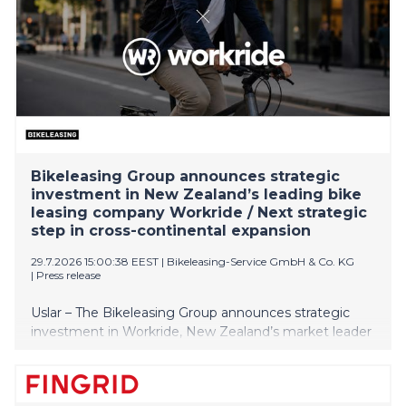
Bikeleasing Group announces strategic
investment in New Zealand’s leading bike
leasing company Workride / Next strategic
step in cross-continental expansion
29.7.2026 15:00:38 EEST
|
Bikeleasing-Service GmbH & Co. KG
|
Press release
Uslar – The Bikeleasing Group announces strategic
investment in Workride, New Zealand’s market leader
for company bike leasing as an employee benefit.
Around 2,000 New Zealand employers already use
Workride’s offering. The investment extends the