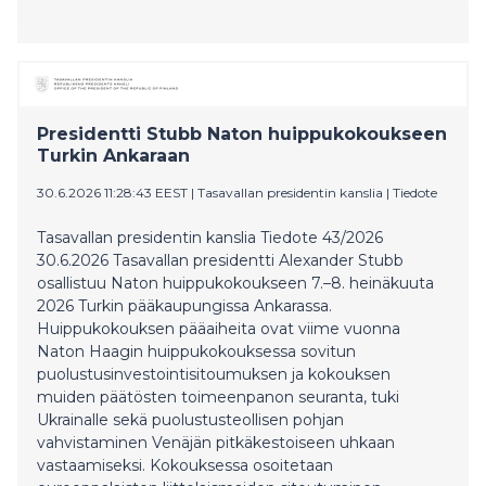
Presidentti Stubb Naton huippukokoukseen
Turkin Ankaraan
30.6.2026 11:28:43 EEST
|
Tasavallan presidentin kanslia
|
Tiedote
Tasavallan presidentin kanslia Tiedote 43/2026
30.6.2026 Tasavallan presidentti Alexander Stubb
osallistuu Naton huippukokoukseen 7.–8. heinäkuuta
2026 Turkin pääkaupungissa Ankarassa.
Huippukokouksen pääaiheita ovat viime vuonna
Naton Haagin huippukokouksessa sovitun
puolustusinvestointisitoumuksen ja kokouksen
muiden päätösten toimeenpanon seuranta, tuki
Ukrainalle sekä puolustusteollisen pohjan
vahvistaminen Venäjän pitkäkestoiseen uhkaan
vastaamiseksi. Kokouksessa osoitetaan