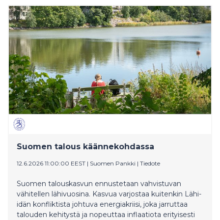
hintoihin sekä palkkoihin”, toteaa Suomen Pankin
pääjohtaja Olli Rehn.
Suomen talous käännekohdassa
12.6.2026 11:00:00 EEST
|
Suomen Pankki
|
Tiedote
Suomen talouskasvun ennustetaan vahvistuvan
vähitellen lähivuosina. Kasvua varjostaa kuitenkin Lähi-
idän konfliktista johtuva energiakriisi, joka jarruttaa
talouden kehitystä ja nopeuttaa inflaatiota erityisesti