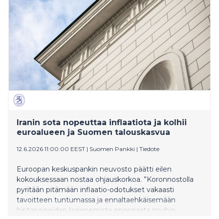
independence: the router. As the digital hub in homes
and offices, more than 90 percent of all data flows
through it. Four leading European manufacturers are
therefore founding SAFENet, the Sovereignty Alliance
for European Network Technology, and are calling for
routers and network devices to be protected by
policymakers just as rigorously as 5G networks.
Iranin sota nopeuttaa inflaatiota ja kolhii
euroalueen ja Suomen talouskasvua
12.6.2026 11:00:00 EEST
|
Suomen Pankki
|
Tiedote
Euroopan keskuspankin neuvosto päätti eilen
kokouksessaan nostaa ohjauskorkoa. ”Koronnostolla
pyritään pitämään inflaatio-odotukset vakaasti
tavoitteen tuntumassa ja ennaltaehkäisemään
hintapaineiden laajenemista energiasta muihin