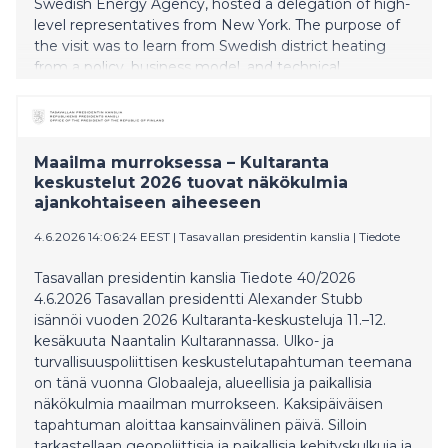
Swedish Energy Agency, hosted a delegation of high-
level representatives from New York. The purpose of
the visit was to learn from Swedish district heating
from a policy, business model, and technical
perspective, as the state is now transitioning away
from the use of gas.
Maailma murroksessa – Kultaranta
keskustelut 2026 tuovat näkökulmia
ajankohtaiseen aiheeseen
4.6.2026 14:06:24 EEST
|
Tasavallan presidentin kanslia
|
Tiedote
Tasavallan presidentin kanslia Tiedote 40/2026
4.6.2026 Tasavallan presidentti Alexander Stubb
isännöi vuoden 2026 Kultaranta-keskusteluja 11.–12.
kesäkuuta Naantalin Kultarannassa. Ulko- ja
turvallisuuspoliittisen keskustelutapahtuman teemana
on tänä vuonna Globaaleja, alueellisia ja paikallisia
näkökulmia maailman murrokseen. Kaksipäiväisen
tapahtuman aloittaa kansainvälinen päivä. Silloin
tarkastellaan geopoliittisia ja paikallisia kehityskulkuja ja