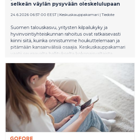
selkeän väylän pysyvään oleskelulupaan
24.6.2026 06:57:00 EEST
|
Keskuskauppakamari
|
Tiedote
Suomen talouskasvu, yritysten kilpailukyky ja
hyvinvointiyhteiskunnan rahoitus ovat ratkaisevasti
kiinni siitä, kuinka onnistumme houkuttelemaan ja
pitämään kansainvälisiä osaajia. Keskuskauppakamari
vaatii seuraavalta hallitukselta kokonaisvaltaista
uudistusta, jonka keskeinen osa on pisteytysmalliin
perustuva väylä pysyvään oleskeluun.