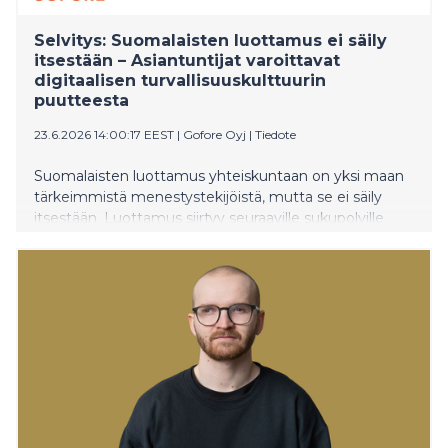
Selvitys: Suomalaisten luottamus ei säily
itsestään – Asiantuntijat varoittavat
digitaalisen turvallisuuskulttuurin
puutteesta
23.6.2026 14:00:17 EEST
|
Gofore Oyj
|
Tiedote
Suomalaisten luottamus yhteiskuntaan on yksi maan
tärkeimmistä menestystekijöistä, mutta se ei säily
itsestään. Luottamus siirtyy seuraaville sukupolville
vain, jos sitä uusinnetaan ja siitä pidetään huolta. Asia
selviää digitaalisen transformaation konsulttiyhtiö
Goforen tutkimuslaitos Verianilla teettämästä
selvityksestä. 15 yhteiskunnallisesti merkittävän
johtajan ja johtavan asiantuntijan haastatteluihin
perustuva selvitys tunnistaa viisi jännitettä, jotka
haastavat suomalaisen yhteiskunnan luottamuspohjaa
juuri nyt. Selvitys nostaa keskiöön kysymyksen, kuka
johtaa kokonaisturvallisuuden kulttuuria Suomessa.