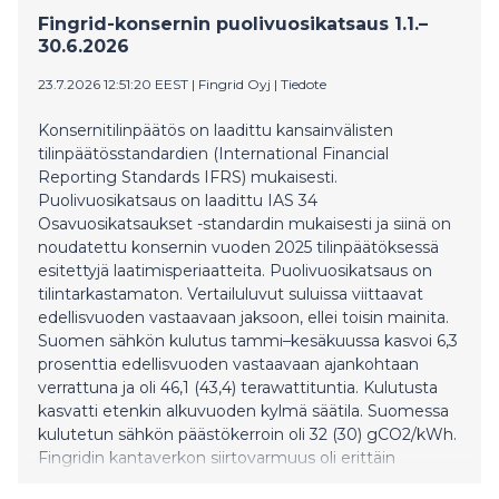
Bikeleasing Group’s international presence and marks
Fingrid-konsernin puolivuosikatsaus 1.1.–
its next cross-continental step in its growth trajectory.
30.6.2026
23.7.2026 12:51:20 EEST
|
Fingrid Oyj
|
Tiedote
Konsernitilinpäätös on laadittu kansainvälisten
tilinpäätösstandardien (International Financial
Reporting Standards IFRS) mukaisesti.
Puolivuosikatsaus on laadittu IAS 34
Osavuosikatsaukset -standardin mukaisesti ja siinä on
noudatettu konsernin vuoden 2025 tilinpäätöksessä
esitettyjä laatimisperiaatteita. Puolivuosikatsaus on
tilintarkastamaton. Vertailuluvut suluissa viittaavat
edellisvuoden vastaavaan jaksoon, ellei toisin mainita.
Suomen sähkön kulutus tammi–kesäkuussa kasvoi 6,3
prosenttia edellisvuoden vastaavaan ajankohtaan
verrattuna ja oli 46,1 (43,4) terawattituntia. Kulutusta
kasvatti etenkin alkuvuoden kylmä säätila. Suomessa
kulutetun sähkön päästökerroin oli 32 (30) gCO2/kWh.
Fingridin kantaverkon siirtovarmuus oli erittäin
korkealla tasolla. Tammi–kesäkuun liikevaihto kasvoi