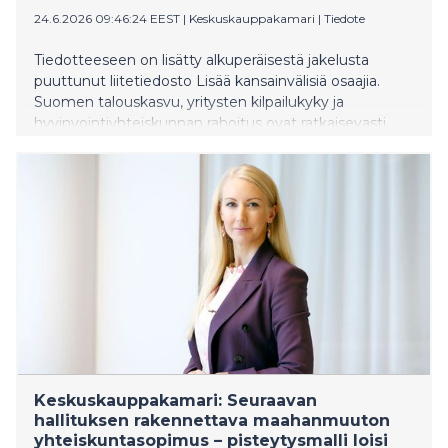
24.6.2026 09:46:24 EEST
|
Keskuskauppakamari
|
Tiedote
Tiedotteeseen on lisätty alkuperäisestä jakelusta
puuttunut liitetiedosto Lisää kansainvälisiä osaajia.
Suomen talouskasvu, yritysten kilpailukyky ja
hyvinvointiyhteiskunnan rahoitus ovat ratkaisevasti
kiinni siitä, kuinka onnistumme houkuttelemaan ja
pitämään kansainvälisiä osaajia. Keskuskauppakamari
vaatii seuraavalta hallitukselta kokonaisvaltaista
uudistusta, jonka keskeinen osa on pisteytysmalliin
perustuva väylä pysyvään oleskeluun.
Keskuskauppakamari: Seuraavan
hallituksen rakennettava maahanmuuton
yhteiskuntasopimus – pisteytysmalli loisi