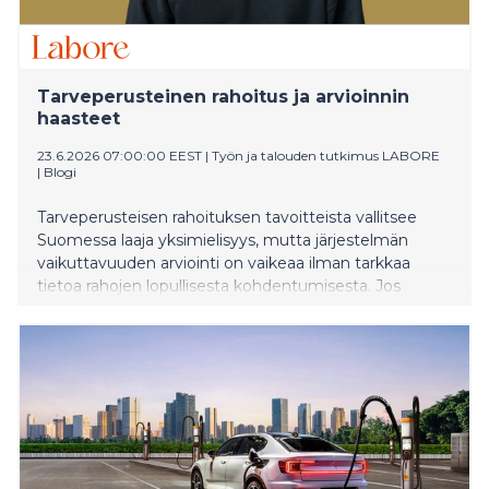
Tarveperusteinen rahoitus ja arvioinnin
haasteet
23.6.2026 07:00:00 EEST
|
Työn ja talouden tutkimus LABORE
|
Blogi
Tarveperusteisen rahoituksen tavoitteista vallitsee
Suomessa laaja yksimielisyys, mutta järjestelmän
vaikuttavuuden arviointi on vaikeaa ilman tarkkaa
tietoa rahojen lopullisesta kohdentumisesta. Jos
emme tiedä, kuinka paljon rahoitusta yksittäiset koulut
saavat ja mihin sitä käytetään, emme myöskään voi
luotettavasti arvioida, kaventaako rahoitus
koulutuksellisia eroja.