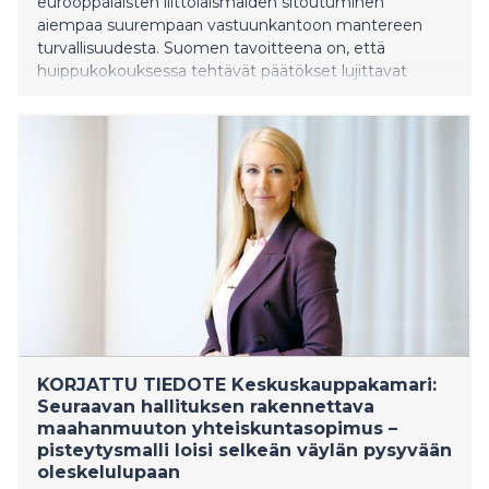
eurooppalaisten liittolaismaiden sitoutuminen
aiempaa suurempaan vastuunkantoon mantereen
turvallisuudesta. Suomen tavoitteena on, että
huippukokouksessa tehtävät päätökset lujittavat
Naton yhtenäisyyttä ja vahvistavat Ukrainalle
annettavan tuen jatkuvuuden. Presidentti Stubb
osallistuu tiistaina 7. heinäkuuta Naton
puolustusteollisuusfoorumiin, jossa hän osallistuu
paneelikeskusteluun koko yhteiskunnan kattavasta
teollisuuden varautumisesta. Illalla vuorossa on Turkin
presidentti Recep Tayyip Erdoğanin ja häne
KORJATTU TIEDOTE Keskuskauppakamari:
Seuraavan hallituksen rakennettava
maahanmuuton yhteiskuntasopimus –
pisteytysmalli loisi selkeän väylän pysyvään
oleskelulupaan