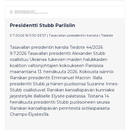
Presidentti Stubb Pariisiin
9.7.2026 16:11:50 EEST
|
Tasavallan presidentin kanslia
|
Tiedote
Tasavallan presidentin kanslia Tiedote 44/2026
9.7.2026 Tasavallan presidentti Alexander Stubb
osallistuu Ukrainaa tukevien maiden halukkaiden
koalition valtionjohtajien kokoukseen Pariisissa
maanantaina 13. heinäkuuta 2026. Kokousta isännöi
Ranskan presidentti Emmanuel Macron. Illalla
presidentti Stubb ja hänen puolisonsa Suzanne Innes-
Stubb osallistuvat Ranskan kansallispäivän kunniaksi
järjestetylle illalliselle Elysée-palatsissa. Tiistaina 14.
heinäkuuta presidentti Stubb puolisoineen seuraa
Ranskan kansallispäivän perinteistä sotilasparaatia
Champs-Élysées’llä.