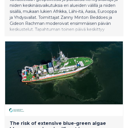
niiden keskinäisvaikutuksia eri alueiden välillä ja niiden
sisällä, mukaan lukien Afrikka, Lähi-itä, Aasia, Eurooppa
ja Yhdysvallat. Toimittajat Zanny Minton Beddoes ja
Gideon Rachman moderoivat ensimmäisen päivän
keskustelut. Tapahtuman toinen päivä keskittyy
kansainvälisiin vuorovaikutussuhteisiin Suomen
näkökulmasta. Päivän keskustelujen moderaattori on
toimittaja Olli Seuri. Tasavallan presidentti avaa
Kultaranta-keskustelut torstaina 11. kesäkuuta klo 12.30
alkusanoilla. Tämän jälkeen aloituspaneelissa hänen
kanssaan keskustelee Ken
The risk of extensive blue-green algae