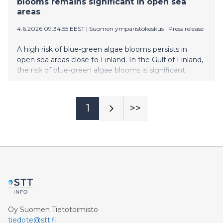
blooms remains significant in open sea
areas
4.6.2026 09:34:55 EEST
|
Suomen ympäristökeskus
|
Press release
A high risk of blue-green algae blooms persists in
open sea areas close to Finland. In the Gulf of Finland,
the risk of blue-green algae blooms is significant.
1
>>
Oy Suomen Tietotoimisto
tiedote@stt.fi