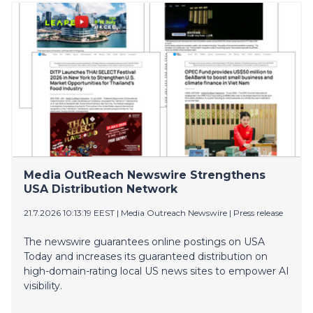
688 (572) miljoonaan euroon korkeamman
sähkönkulutuksen, kantaverkkohinnoittelun ja
tasesähkön hinnan vuoksi. Konsernin kulut ilman
hyödykejohdannaisten arvonmuutosta olivat 571 (510)
miljoonaa euroa
Media OutReach Newswire Strengthens
USA Distribution Network
21.7.2026 10:13:19 EEST
|
Media Outreach Newswire
|
Press release
The newswire guarantees online postings on USA
Today and increases its guaranteed distribution on
high-domain-rating local US news sites to empower AI
visibility.