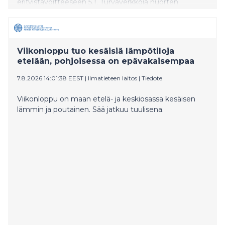
erityistavoitteeseen 5.1. Turvaverkkoja nuorten
tulevaisuuteen. Erityistavoitteessa tuetaan
lastensuojelun avo-, sijais- sekä jälkihuollon piirissä
olevien lasten ja nuorten elämäntilannetta ja
pärjäämistä. Tavoitteena on kehittää lasten ja nuorten
Viikonloppu tuo kesäisiä lämpötiloja
sekä heidän perheidensä tarpeista lähteviä, helposti
etelään, pohjoisessa on epävakaisempaa
saavutettavia tukitoimia ja palveluita, joita tuotetaan
paikallisesti lapsia ja nuoria kuunnellen.
7.8.2026 14:01:38 EEST
|
Ilmatieteen laitos
|
Tiedote
Viikonloppu on maan etelä- ja keskiosassa kesäisen
lämmin ja poutainen. Sää jatkuu tuulisena.