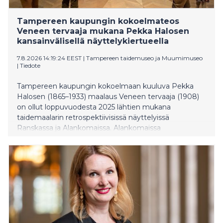
Tampereen kaupungin kokoelmateos
Veneen tervaaja mukana Pekka Halosen
kansainvälisellä näyttelykiertueella
7.8.2026 14:19:24 EEST
|
Tampereen taidemuseo ja Muumimuseo
|
Tiedote
Tampereen kaupungin kokoelmaan kuuluva Pekka
Halosen (1865–1933) maalaus Veneen tervaaja (1908)
on ollut loppuvuodesta 2025 lähtien mukana
taidemaalarin retrospektiivisissä näyttelyissä
Ranskassa ja Alankomaissa. Alankomaissa
Rijksmuseum Twenthe -taidemuseossa näyttely on
auki vielä sunnuntaihin 16.8. asti. Sen jälkeen noin 100
Halosen luontosuhdetta ja maaseutuelämää kuvaavaa
teosta nähdään Tanskassa, jossa Ateneumin tuottama
näyttely on esillä 4.9.2026–10.1.2027 Ordrupgaard-
taidemuseossa Charlottenlundissa.