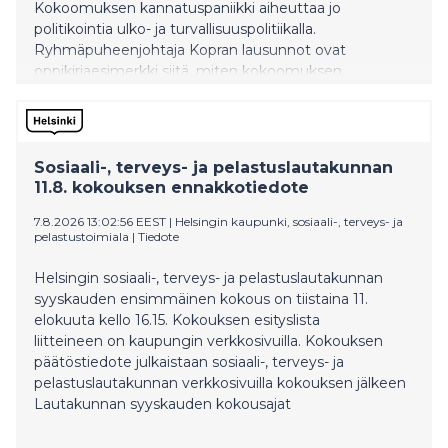
Kokoomuksen kannatuspaniikki aiheuttaa jo
politikointia ulko- ja turvallisuuspolitiikalla.
Ryhmäpuheenjohtaja Kopran lausunnot ovat
oppikirjaesimerkki siitä, miten kokoomuksen
ulkopoliittinen värisuora aiheuttaa vauhtisokeutta, joka
heikentää Suomen turvallisuutta, SDP:n Tuppurainen
sanoo.
Sosiaali-, terveys- ja pelastuslautakunnan
11.8. kokouksen ennakkotiedote
7.8.2026 13:02:56 EEST
|
Helsingin kaupunki, sosiaali-, terveys- ja
pelastustoimiala
|
Tiedote
Helsingin sosiaali-, terveys- ja pelastuslautakunnan
syyskauden ensimmäinen kokous on tiistaina 11.
elokuuta kello 16.15. Kokouksen esityslista
liitteineen on kaupungin verkkosivuilla. Kokouksen
päätöstiedote julkaistaan sosiaali-, terveys- ja
pelastuslautakunnan verkkosivuilla kokouksen jälkeen
Lautakunnan syyskauden kokousajat