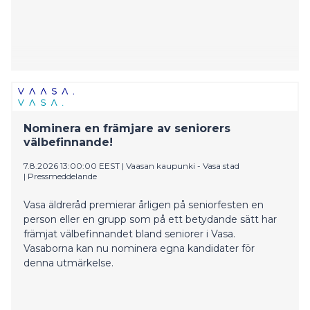
Nominera en främjare av seniorers
välbefinnande!
7.8.2026 13:00:00 EEST
|
Vaasan kaupunki - Vasa stad
|
Pressmeddelande
Vasa äldreråd premierar årligen på seniorfesten en
person eller en grupp som på ett betydande sätt har
främjat välbefinnandet bland seniorer i Vasa.
Vasaborna kan nu nominera egna kandidater för
denna utmärkelse.