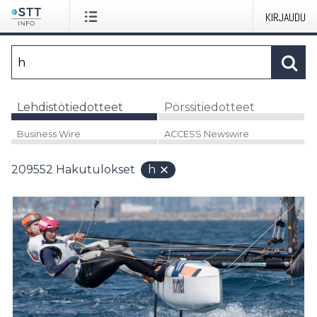
KIRJAUDU
Lehdistötiedotteet
Pörssitiedotteet
Business Wire
ACCESS Newswire
209552
Hakutulokset
h