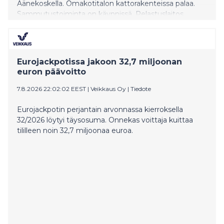
Äänekoskella. Omakotitalon kattorakenteissa palaa.
Sammutustoiminta on käynnissä. Pelastuslaitos
tiedottaa tehtävästä lisää klo 19 mennessä.
Eurojackpotissa jakoon 32,7 miljoonan
euron päävoitto
7.8.2026 22:02:02 EEST
|
Veikkaus Oy
|
Tiedote
Eurojackpotin perjantain arvonnassa kierroksella
32/2026 löytyi täysosuma. Onnekas voittaja kuittaa
tililleen noin 32,7 miljoonaa euroa.