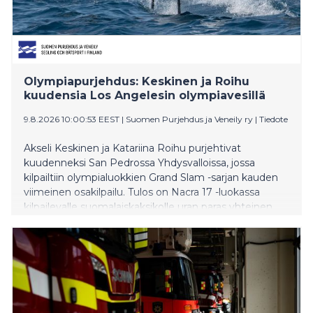
Olympiapurjehdus: Keskinen ja Roihu
kuudensia Los Angelesin olympiavesillä
9.8.2026 10:00:53 EEST
|
Suomen Purjehdus ja Veneily ry
|
Tiedote
Akseli Keskinen ja Katariina Roihu purjehtivat
kuudenneksi San Pedrossa Yhdysvalloissa, jossa
kilpailtiin olympialuokkien Grand Slam -sarjan kauden
viimeinen osakilpailu. Tulos on Nacra 17 -luokassa
kilpailevalle suomalaiskaksikolle uran paras yhteinen
sijoitus. Keskinen ja Roihu purjehtivat läpi kilpailun
tasaisesti ja onnistuivat pitämään vauhtinsa myös
ratkaisuhetkillä. Taakse jäivät muun muassa Pariisin
olympialaisten hopea- ja pronssimitalistit. – Oli hyvä
päivä. Tuuli aika kovaa ja oli flätti vesi. Kryssivauhti oli
meillä tosi hyvä, lensseillä pitää vielä vähän parantaa.
Täältä mennään kotiin tekemään teknisiä juttuja,