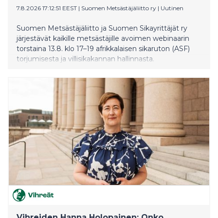
7.8.2026 17:12:51 EEST
|
Suomen Metsästäjäliitto ry
|
Uutinen
Suomen Metsästäjäliitto ja Suomen Sikayrittäjät ry
järjestävät kaikille metsästäjille avoimen webinaarin
torstaina 13.8. klo 17–19 afrikkalaisen sikaruton (ASF)
torjumisesta ja villisikakannan hallinnasta.
Vihreiden Hanna Holopainen: Onko