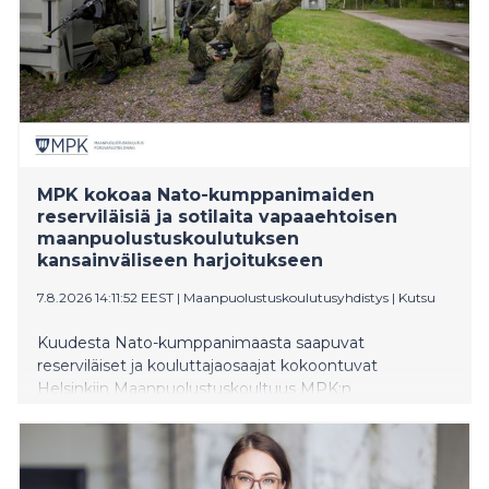
MPK kokoaa Nato-kumppanimaiden
reserviläisiä ja sotilaita vapaaehtoisen
maanpuolustuskoulutuksen
kansainväliseen harjoitukseen
7.8.2026 14:11:52 EEST
|
Maanpuolustuskoulutusyhdistys
|
Kutsu
Kuudesta Nato-kumppanimaasta saapuvat
reserviläiset ja kouluttajaosaajat kokoontuvat
Helsinkiin Maanpuolustuskoultuus MPK:n
ensimmäistä kertaa järjestämään Nordic Warriors
Assembly -harjoitukseen. Tapahtuma kehittää
yhteistoimintaa rakennetun alueen taistelussa,
miehittämättömässä ilmailussa sekä