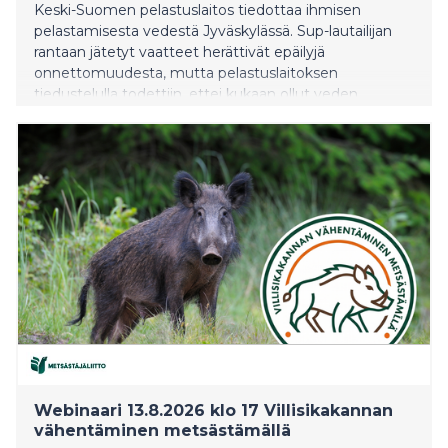
Keski-Suomen pelastuslaitos tiedottaa ihmisen
pelastamisesta vedestä Jyväskylässä. Sup-lautailijan
rantaan jätetyt vaatteet herättivät epäilyjä
onnettomuudesta, mutta pelastuslaitoksen
tiedustelulla todettiin, ettei kukaan ollut veden
varassa. Pelastustoimia ei tarvittu.
Webinaari 13.8.2026 klo 17 Villisikakannan
vähentäminen metsästämällä