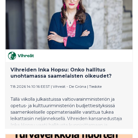
esikuntatyöskentelyssä ja kenttälääkinnässä.
Vihreiden Inka Hopsu: Onko hallitus
unohtamassa saamelaisten oikeudet?
7.8.2026 14:10:16 EEST
|
Vihreät - De Gröna
|
Tiedote
Tällä viikolla julkaistuissa valtiovarainministeriön ja
opetus- ja kulttuuriministeriön budjettiesityksissä
saamenkieliselle oppimateriaalille varattua tukea
leikattaisiin neljänneksellä. Vihreiden kansanedustaja
Inka Hopsu vaatii hallitusta kunnioittamaan ja
vahvistamaan saamelaisten oikeuksia ja perumaan
leikkauksen syksyn budjettiriihessä.