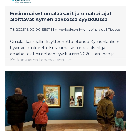
Ensimmäiset omalääkärit ja omahoitajat
aloittavat Kymenlaaksossa syyskuussa
7.8.2026 15:00:00 EEST
|
Kymenlaakson hyvinvointialue
|
Tiedote
Omalääkärimallin käyttöönotto etenee Kymenlaakson
hyvinvointialueella. Ensimmäiset omalääkärit ja
omahoitajat nimetään syyskuussa 2026 Haminan ja
Kotkansaaren terveysasemille.