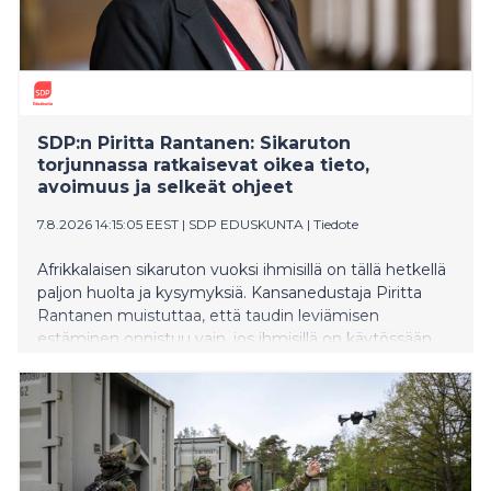
SDP:n Piritta Rantanen: Sikaruton
torjunnassa ratkaisevat oikea tieto,
avoimuus ja selkeät ohjeet
7.8.2026 14:15:05 EEST
|
SDP EDUSKUNTA
|
Tiedote
Afrikkalaisen sikaruton vuoksi ihmisillä on tällä hetkellä
paljon huolta ja kysymyksiä. Kansanedustaja Piritta
Rantanen muistuttaa, että taudin leviämisen
estäminen onnistuu vain, jos ihmisillä on käytössään
oikeaa ja ajantasaista tietoa sekä selkeät
toimintaohjeet.