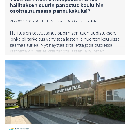
hallituksen suurin panostus kouluihin
osoittautumassa pannukakuksi?
7.8.2026 15:08:36 EEST
|
Vihreät - De Gröna
|
Tiedote
Hallitus on toteuttanut oppimisen tuen uudistuksen,
jonka oli tarkoitus vahvistaa lasten ja nuorten kouluissa
saamaa tukea. Nyt näyttää siltä, että jopa puolessa
kunnista on vaikeuksia tarjota lasten ja nuorten
tarpeiden mukaista tukea ja osassa kuntia jopa
lakkautetaan erityisluokkia. Vihreiden kansanedustaja
Hanna Holopainen vaatii, että hallitus ryhtyy korjaaviin
toimenpiteisiin.