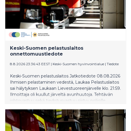
niitäkin pitää vähän harjoitella, mikä näkyi tänään. Los
Angelesin olympialaisten kisapaikkana toimiva San
Pedro suomalaiskaksikon mieleen. – Meillä oli hauska
kisa ylipäätään. Täällä on hienoa purjehtia. Lämmintä
on vähän yli 30 astetta, ja vesi on lämmintä. Välillä
tuulee vähän enemmän, välillä vähemmän ja on
haastava aallokko, joten mikäs siinä on purjehtiessa.
Keski-Suomen pelastuslaitos
onnettomuustiedote
8.8.2026 23:36:43 EEST
|
Keski-Suomen hyvinvointialue
|
Tiedote
Keski-Suomen pelastuslaitos Jatkotiedote 08.08.2026
Ihmisen pelastaminen vedestä, Laukaa Pelastuslaitos
sai hälytyksen Laukaan Lievestuoreenjärvelle klo. 21:59.
Ilmoittaja oli kuullut järveltä avunhuutoja. Tehtävän
johtovastuu sekä tiedotusvastuu siirtyy poliisille.