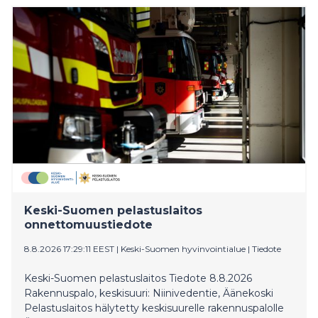
saanut palon hallintaan, mutta sammutustyöt jatkuvat
edelleen. Palossa ei ole henkilövahinkoja. Savu – ja
vesivahingot rakennuksessa ovat kohtalaiset.
Jälkisammutustyöt jatkuvat toistaiseksi eikä palosta
ole vaaraa muille asukkaille.
Keski-Suomen pelastuslaitos
onnettomuustiedote
8.8.2026 17:29:11 EEST
|
Keski-Suomen hyvinvointialue
|
Tiedote
Keski-Suomen pelastuslaitos Tiedote 8.8.2026
Rakennuspalo, keskisuuri: Niinivedentie, Äänekoski
Pelastuslaitos hälytetty keskisuurelle rakennuspalolle