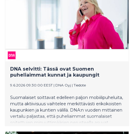
DNA selvitti: Tässä ovat Suomen
puheliaimmat kunnat ja kaupungit
9.6.2026 09:30:00 EEST
|
DNA Oyj
|
Tiedote
Suomalaiset soittavat edelleen paljon mobiilipuheluita,
mutta aktiivisuus vaihtelee merkittävästi erikokoisten
kaupunkien ja kuntien välillä. DNA:n vuoden mittainen
vertailu paljastaa, että puheliaimmat suomalaiset
soitettujen minuuttimäärien perusteella asuvat
pääosin pienillä paikkakunnilla. Asukaskohtaisessa