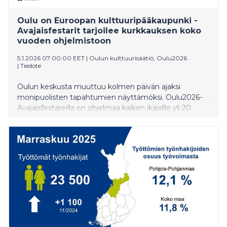
Oulu on Euroopan kulttuuripääkaupunki -
Avajaisfestarit tarjoilee kurkkauksen koko
vuoden ohjelmistoon
5.1.2026 07:00:00 EET
|
Oulun kulttuurisäätiö, Oulu2026
|
Tiedote
Oulun keskusta muuttuu kolmen päivän ajaksi
monipuolisten tapahtumien näyttämöksi. Oulu2026-
Avajaisfestareilla on ohjelmaa kaiken ikäisille yli 20
paikassa 16.–18.1.2026. Valtaosa ohjelmasta on
pääsymaksutonta ja kaikille avointa. Oulu2026-
kumppanikunnat ovat mukana ohjelmistossa omilla
tapahtumapisteillään.