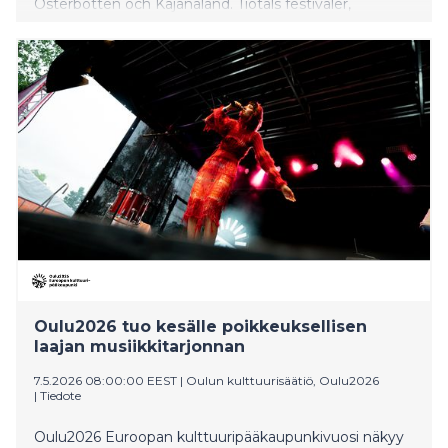
Österbotten och Kajanaland. Tiotals festivaler,
konserter och konstnärliga evenemang arrangeras
under sommaren.
Oulu2026 tuo kesälle poikkeuksellisen
laajan musiikkitarjonnan
7.5.2026 08:00:00 EEST
|
Oulun kulttuurisäätiö, Oulu2026
|
Tiedote
Oulu2026 Euroopan kulttuuripääkaupunkivuosi näkyy