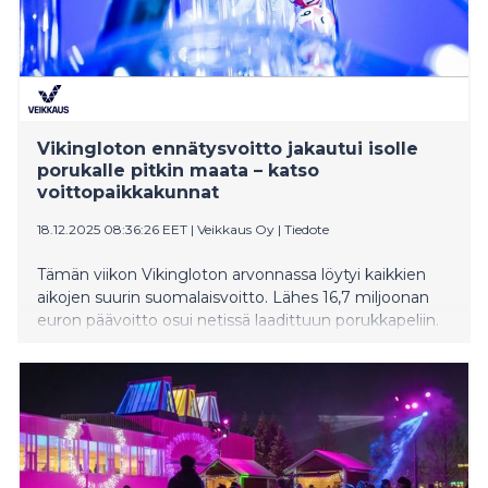
Vikingloton ennätysvoitto jakautui isolle
porukalle pitkin maata – katso
voittopaikkakunnat
18.12.2025 08:36:26 EET
|
Veikkaus Oy
|
Tiedote
Tämän viikon Vikingloton arvonnassa löytyi kaikkien
aikojen suurin suomalaisvoitto. Lähes 16,7 miljoonan
euron päävoitto osui netissä laadittuun porukkapeliin.