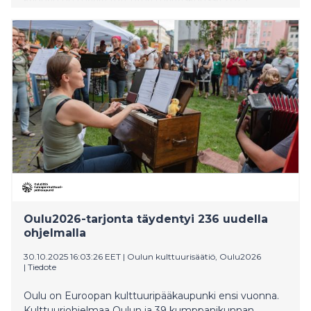
Kolmas rakenteilla olevan päiväkotikiinteistön kauppa
toteutuu sen valmistuttua elokuussa 2026.
Oulu2026-tarjonta täydentyi 236 uudella
ohjelmalla
30.10.2025 16:03:26 EET
|
Oulun kulttuurisäätiö, Oulu2026
|
Tiedote
Oulu on Euroopan kulttuuripääkaupunki ensi vuonna.
Kulttuuriohjelmaa Oulun ja 39 kumppanikunnan