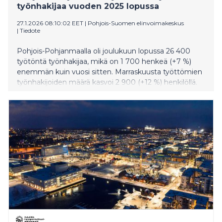
työnhakijaa vuoden 2025 lopussa
27.1.2026 08:10:02 EET
|
Pohjois-Suomen elinvoimakeskus
|
Tiedote
Pohjois-Pohjanmaalla oli joulukuun lopussa 26 400
työtöntä työnhakijaa, mikä on 1 700 henkeä (+7 %)
enemmän kuin vuosi sitten. Marraskuusta työttömien
työnhakijoiden määrä kasvoi 2 900 (+12 %) henkilöllä.
Työttömien määrä kasvaa loppuvuonna kausivaihtelun
mukaisesti, kun moni opinnoista valmistunut
ilmoittautuu työttömäksi työnhakijaksi ja useilla
työmailla tehtävät vähenevät talvikuukausiksi.