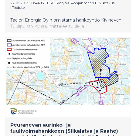
22.10.2025 10:44:15 EEST
|
Pohjois-Pohjanmaan ELY-keskus
|
Tiedote
Taaleri Energia Oy:n omistama hankeyhtiö Kivinevan
Tuulipuisto Ky suunnittelee tuuli- ja
aurinkovoimahanketta Siikalatvan Kivinevan alueella.
Hankkeeseen sisältyy myös sähkönsiirto, jota varten
tarkastellaan kolmea eri vaihtoehtoa.
Peuranevan aurinko- ja
tuulivoimahankkeen (Siikalatva ja Raahe)