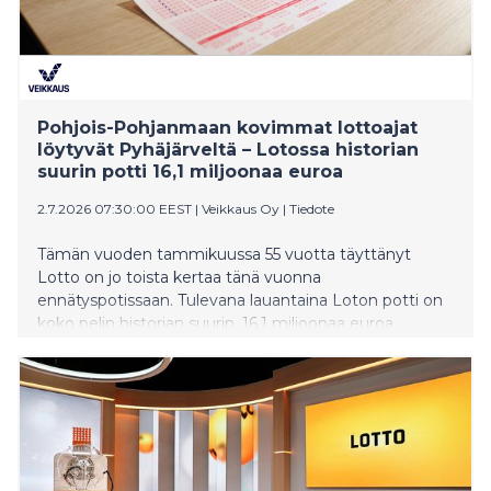
Pohjois-Pohjanmaan kovimmat lottoajat
löytyvät Pyhäjärveltä – Lotossa historian
suurin potti 16,1 miljoonaa euroa
2.7.2026 07:30:00 EEST
|
Veikkaus Oy
|
Tiedote
Tämän vuoden tammikuussa 55 vuotta täyttänyt
Lotto on jo toista kertaa tänä vuonna
ennätyspotissaan. Tulevana lauantaina Loton potti on
koko pelin historian suurin, 16,1 miljoonaa euroa.
Veikkauksen tilastot paljastavat, mistä löytyvät
Pohjois-Pohjanmaan innokkaimmat lottoajat.