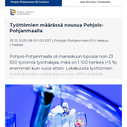
Työttömien määrässä nousua Pohjois-
Pohjanmaalla
23.12.2025 08:00:00 EET
|
Pohjois-Pohjanmaan ELY-keskus
|
Tiedote
Pohjois-Pohjanmaalla oli marraskuun lopussa noin 23
500 työtöntä työnhakijaa, mikä on 1 100 henkeä (+5 %)
enemmän kuin vuosi sitten. Lokakuusta työttömien
työnhakijoiden määrä kasvoi noin 400 henkilöllä.
Työttömien määrä kasvaa vuosittain loppuvuotta kohti
kausivaihtelun mukaisesti.