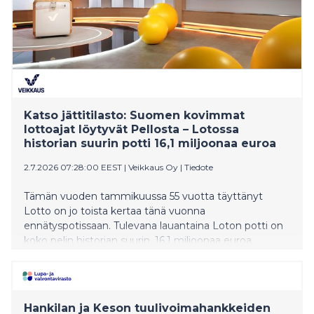
Katso jättitilasto: Suomen kovimmat
lottoajat löytyvät Pellosta – Lotossa
historian suurin potti 16,1 miljoonaa euroa
2.7.2026 07:28:00 EEST
|
Veikkaus Oy
|
Tiedote
Tämän vuoden tammikuussa 55 vuotta täyttänyt
Lotto on jo toista kertaa tänä vuonna
ennätyspotissaan. Tulevana lauantaina Loton potti on
koko pelin historian suurin, 16,1 miljoonaa euroa.
Veikkauksen tilastot paljastavat, mistä löytyvät
Suomen innokkaimmat ja toisaalta maltillisimmat
lottoajat.
Hankilan ja Keson tuulivoimahankkeiden