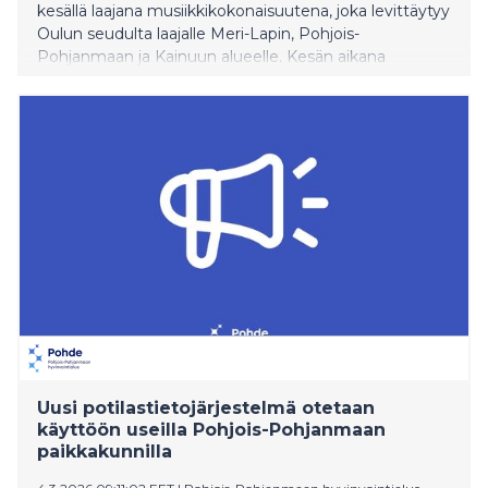
kesällä laajana musiikkikokonaisuutena, joka levittäytyy
Oulun seudulta laajalle Meri-Lapin, Pohjois-
Pohjanmaan ja Kainuun alueelle. Kesän aikana
järjestetään kymmeniä festivaaleja, konsertteja ja
taidetapahtumia erilaisissa ympäristöissä
kaupungeista kyliin ja luonnon keskelle.
Uusi potilastietojärjestelmä otetaan
käyttöön useilla Pohjois-Pohjanmaan
paikkakunnilla