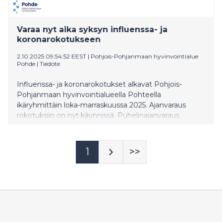
Varaa nyt aika syksyn influenssa- ja
koronarokotukseen
2.10.2025 09:54:52 EEST
|
Pohjois-Pohjanmaan hyvinvointialue
Pohde
|
Tiedote
Influenssa- ja koronarokotukset alkavat Pohjois-
Pohjanmaan hyvinvointialueella Pohteella
ikäryhmittäin loka-marraskuussa 2025. Ajanvaraus
rokotuksiin on nyt käynnissä. Puhelinajanvaraus
avataan kaikille alle 75-vuotiaille ilmoitettua
aikaisemmin.
1
>>