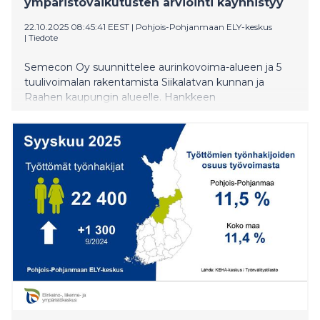
ympäristövaikutusten arviointi käynnistyy
22.10.2025 08:45:41 EEST
|
Pohjois-Pohjanmaan ELY-keskus
|
Tiedote
Semecon Oy suunnittelee aurinkovoima-alueen ja 5
tuulivoimalan rakentamista Siikalatvan kunnan ja
Raahen kaupungin alueelle. Hankkeen
ympäristövaikutusten arvioinnin (YVA)
käynnistymisestä järjestetään yleisötilaisuus
Pulkkilassa Siikalatvan kunnantalolla maanantaina
3.11.2025 klo 17.00. Tilaisuudessa esitellään myös
hankkeen kaavoitusta. Kahvitarjoilu klo 16.30 alkaen,
kaikki asiasta kiinnostuneet ovat tervetulleita.
Hankealue sijaitsee noin 20 kilometrin päässä
Siikalatvan keskustaajamasta luoteeseen ja noin 52
kilometriä Raahen keskustasta kaakkoon. Hanke
koostuu aurinkovoima-alueesta ja tuulivoimaloiden
alueesta sekä näiden kantaverkkoon yhdistävästä
sähkönsiirtoreitistä. Liittyminen kantaverkkoon on
suunniteltu tapahtuvan Fingrid Oyj:n suunnitteilla
olevalla Lumijärven sähköasemalla noin 10 kilometriä