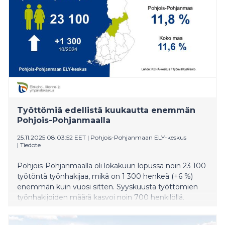
Työttömiä edellistä kuukautta enemmän
Pohjois-Pohjanmaalla
25.11.2025 08:03:52 EET
|
Pohjois-Pohjanmaan ELY-keskus
|
Tiedote
Pohjois-Pohjanmaalla oli lokakuun lopussa noin 23 100
työtöntä työnhakijaa, mikä on 1 300 henkeä (+6 %)
enemmän kuin vuosi sitten. Syyskuusta työttömien
työnhakijoiden määrä kasvoi noin 700 henkilöllä.
Matalasuhdanne pitää maakuntaa edelleen
otteessaan - selkeä talouskäänne on