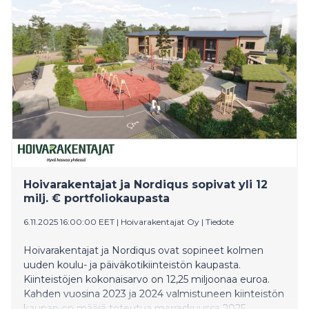
epätodennäköinen vielä lähikuukausien aikana.
Työnantajilla ei ole merkittävää tarvetta tai
mahdollisuutta rekrytoida, ja tämä näkyy alhaisena
työpaikkatarjontana verrattuna aiempaan.
Hoivarakentajat ja Nordiqus sopivat yli 12
milj. € portfoliokaupasta
6.11.2025 16:00:00 EET
|
Hoivarakentajat Oy
|
Tiedote
Hoivarakentajat ja Nordiqus ovat sopineet kolmen
uuden koulu- ja päiväkotikiinteistön kaupasta.
Kiinteistöjen kokonaisarvo on 12,25 miljoonaa euroa.
Kahden vuosina 2023 ja 2024 valmistuneen kiinteistön
kaupan on määrä toteutua marraskuussa 2025.