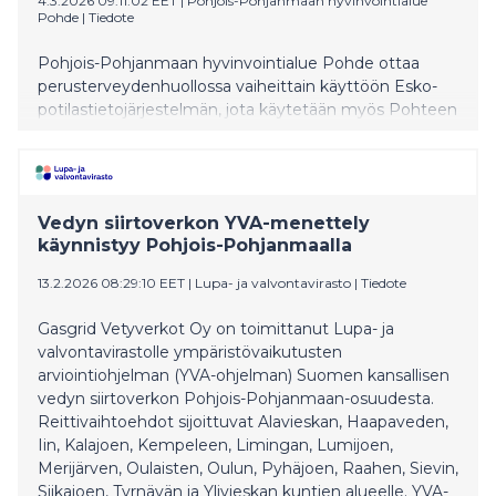
4.3.2026 09:11:02 EET
|
Pohjois-Pohjanmaan hyvinvointialue
Pohde
|
Tiedote
Pohjois-Pohjanmaan hyvinvointialue Pohde ottaa
perusterveydenhuollossa vaiheittain käyttöön Esko-
potilastietojärjestelmän, jota käytetään myös Pohteen
erikoissairaanhoidossa. 10.3.2026 alkaen
potilastietojärjestelmä otetaan käyttöön paikkakunnilla
Alavieska, Haapajärvi, Haapavesi, Ii, Kärsämäki,
Kuusamo, Muhos, Nivala, Oulainen, Pudasjärvi,
Vedyn siirtoverkon YVA-menettely
Pyhäjoki, Pyhäjärvi, Pyhäntä, Raahe, Reisjärvi, Sievi,
käynnistyy Pohjois-Pohjanmaalla
Siikajoki, Taivalkoski, Utajärvi, Vaala, Ylivieska.
13.2.2026 08:29:10 EET
|
Lupa- ja valvontavirasto
|
Tiedote
Gasgrid Vetyverkot Oy on toimittanut Lupa- ja
valvontavirastolle ympäristövaikutusten
arviointiohjelman (YVA-ohjelman) Suomen kansallisen
vedyn siirtoverkon Pohjois-Pohjanmaan-osuudesta.
Reittivaihtoehdot sijoittuvat Alavieskan, Haapaveden,
Iin, Kalajoen, Kempeleen, Limingan, Lumijoen,
Merijärven, Oulaisten, Oulun, Pyhäjoen, Raahen, Sievin,
Siikajoen, Tyrnävän ja Ylivieskan kuntien alueelle. YVA-