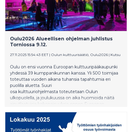
Oulu2026 Alueellisen ohjelman juhlistus
Torniossa 9.12.
27.11.2025 15:54:43 EET
|
Oulun kulttuurisäätiö, Oulu2026
|
Kutsu
Oulu on ensi vuonna Euroopan kulttuuripääkaupunki
yhdessä 39 kumppanikunnan kanssa. Yli 500 toimijaa
toteuttaa vuoden aikana tuhansia tapahtumia eri
puolilla aluetta. Suuri
osa kulttuuriohjelmasta toteutetaan Oulun
ulkopuolella, ja joulukuussa on aika huomioida näitä
ainutlaatuisia kokonaisuuksia ennen Euroopan
kulttuuripääkaupunkivuoden alkua.