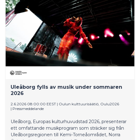
tarkastelussa selvä ykkönen on Jämijärvi.
Uleåborg fylls av musik under sommaren
2026
2.6.2026 08:00:00 EEST
|
Oulun kulttuurisäätiö, Oulu2026
|
Pressmeddelande
Uleåborg, Europas kulturhuvudstad 2026, presenterar
ett omfattande musikprogram som sträcker sig från
Uleåborgsregionen till Kemi-Torneåområdet, Norra