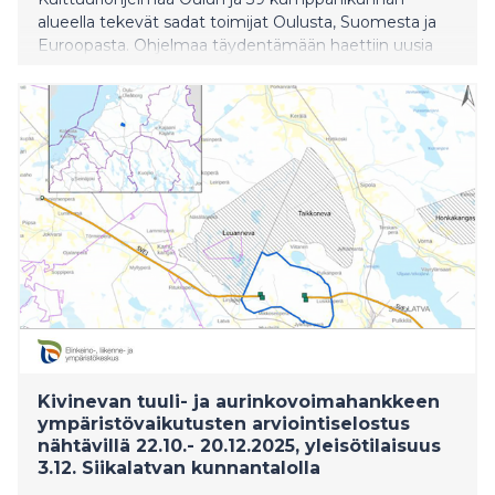
alueella tekevät sadat toimijat Oulusta, Suomesta ja
Euroopasta. Ohjelmaa täydentämään haettiin uusia
projekteja ohjelmahaun kautta. Ohjelmahaun
tavoitteena oli löytää monipuolista kulttuuriohjelmaa,
jossa kulttuuri ymmärretään laveasti.
Kivinevan tuuli- ja aurinkovoimahankkeen
ympäristövaikutusten arviointiselostus
nähtävillä 22.10.- 20.12.2025, yleisötilaisuus
3.12. Siikalatvan kunnantalolla