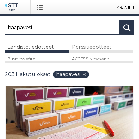
KIRJAUDU
Lehdistötiedotteet
Pörssitiedotteet
Business Wire
ACCESS Newswire
203
Hakutulokset
haapavesi