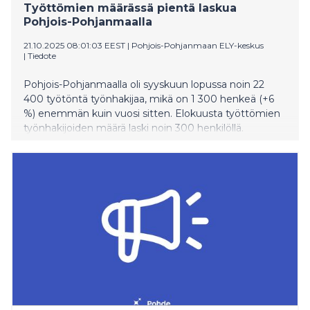
hankealueesta länteen. Liityntäjohdolle tarkastellaan
Työttömien määrässä pientä laskua
kahta vaihtoehtoista sähkönsiirtoreittiä. Hankealueen
Pohjois-Pohjanmaalla
kokonaispinta-ala on noin 1500 hehtaaria. Tuulivoima-
alueen laajuus on noi
21.10.2025 08:01:03 EEST
|
Pohjois-Pohjanmaan ELY-keskus
|
Tiedote
Pohjois-Pohjanmaalla oli syyskuun lopussa noin 22
400 työtöntä työnhakijaa, mikä on 1 300 henkeä (+6
%) enemmän kuin vuosi sitten. Elokuusta työttömien
työnhakijoiden määrä laski noin 300 henkilöllä.
Lomautettuja oli lähes sama määrä kuin elokuussa.
Koillismaata lukuun ottamatta työttömien määrä on
maakunnan kaikilla seudulla vuoden takaista
korkeammalla tasolla. Osalla seutuja lisäys on kuitenkin
vähäinen. Yli 80 % työttömien lisäyksestä on
toteutunut Oulun seudulla.