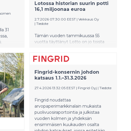
Lotossa historian suurin potti
16,1 miljoonaa euroa
Suomen
2.7.2026 07:30:00 EEST
|
Veikkaus Oy
|
Tiedote
la 31
Tämän vuoden tammikuussa 55
issa,
vuotta täyttänyt Lotto on jo toista
ä.
kertaa tänä vuonna ennätyspotissaan.
Tulevana lauantaina Loton potti on
issa,
koko pelin historian suurin, 16,1
, Lopella
miljoonaa euroa. Veikkauksen tilastot
ä
Fingrid-konsernin johdon
paljastavat, mistä löytyvät Kanta-
uutta
katsaus 1.1.–31.3.2026
Hämeen innokkaimmat lottoajat.
a
27.4.2026 13:32:05 EEST
|
Fingrid Oyj
|
Tiedote
sijainnin
fficin
Fingrid noudattaa
arvopaperimarkkinalain mukaista
puolivuosiraportointia ja julkistaa
vuoden kolmen ja yhdeksän
ensimmäisen kuukauden osalta
johdon katsaukset, joissa esitetään