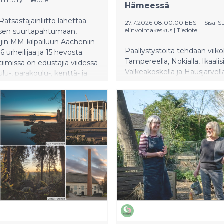
liitto ry
|
Tiedote
Hämeessä
tsastajainliitto lähettää
27.7.2026 08:00:00 EEST
|
Sisä-
elinvoimakeskus
|
Tiedote
ksen suurtapahtumaan,
jin MM-kilpailuun Aacheniin
Päällystystöitä tehdään viikol
 urheilijaa ja 15 hevosta.
Tampereella, Nokialla, Ikaalis
imissä on edustajia viidessä
Valkeakoskella ja Hausjärvell
oulu-, parakoulu-, kenttä- ja
Valmistelevia töitä tehdään
stuksessa sekä vikellyksessä.
Tampereella, Nokialla, Ikaalis
astuksessa ja vikellyksessä
Valkeakoskella, Sastamalassa
t kilpailevat niin joukkue-
ja Hausjärvellä. Tienkäyttäjilt
lökohtaisista mitaleista, ja
pyydetään erityistä varovais
jeissa henkilökohtaisesta
työmaiden läheisyydessä ja
tyksestä. Ennätyssuuri
varaamaan hieman lisää aika
yhmä kertoo ratsastuksen
matkantekoon. Tietyömaiden 
ja paralympialajien kuin
voi tarkistaa etukäteen Fintra
 lajien kansainvälisestä
Liikennetilanne -palvelusta.
stä.