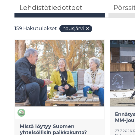
Lehdistötiedotteet
Pörssi
159
Hakutulokset
hausjärvi
Ennätys
MM-jouk
Mistä löytyy Suomen
27.7.2026 1
yhteisöllisin paikkakunta?