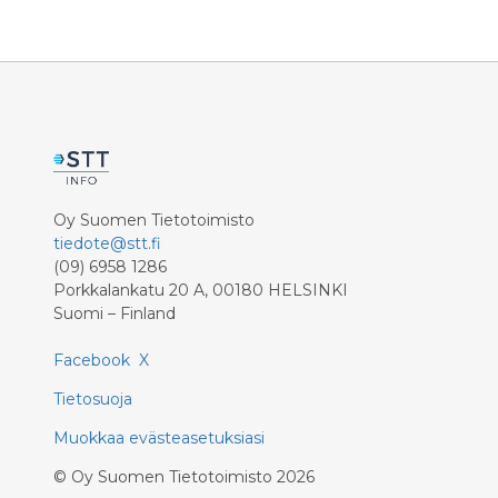
kehittämiseen, suureen viljelijöiden
järjestetä
biokaasuhankkeeseen ja
toteutta
ympäristötekoihin. Ensi vuonna ELY-
sovellus 
keskusten sijaan maaseutua
kilpailua
kehittävät elinvoimakeskukset
toisena 
yhdessä paikallisten Leader-ryhmien
Ruokolaht
kanssa.
Oy Suomen Tietotoimisto
tiedote@stt.fi
(09) 6958 1286
Porkkalankatu 20 A, 00180 HELSINKI
Suomi – Finland
Facebook
X
Tietosuoja
Muokkaa evästeasetuksiasi
©
Oy Suomen Tietotoimisto
2026