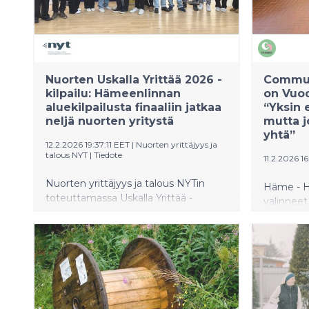
Nuorten Uskalla Yrittää 2026 -
Commun
kilpailu: Hämeenlinnan
on Vuo
aluekilpailusta finaaliin jatkaa
“Yksin e
neljä nuorten yritystä
mutta j
yhtä”
12.2.2026 19:37:11 EET
|
Nuorten yrittäjyys ja
talous NYT
|
Tiedote
11.2.2026 16
Nuorten yrittäjyys ja talous NYTin
Häme - Hä
toteuttamassa Uskalla Yrittää -
valinnee
aluekilpailussa 12. helmikuuta palkittiin
Commu-so
Kanta- ja Päijät-Hämeen
Karoliina
kiinnostavimpia nuorten
myönnett
harjoitusyrityksiä (NYT-yrityksiä).
yhteisöll
Hämeenlinnassa järjestettyyn
hyvän te
tapahtumaan osallistui 37 yritystä ja
Commu o
noin 90 nuorta alueen eri
kasvanut 