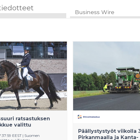
tiedotteet
Business Wire
suuri ratsastuksen
kue valittu
Päällystystyöt viikolla 
7:37:59 EEST
|
Suomen
Pirkanmaalla ja Kanta-