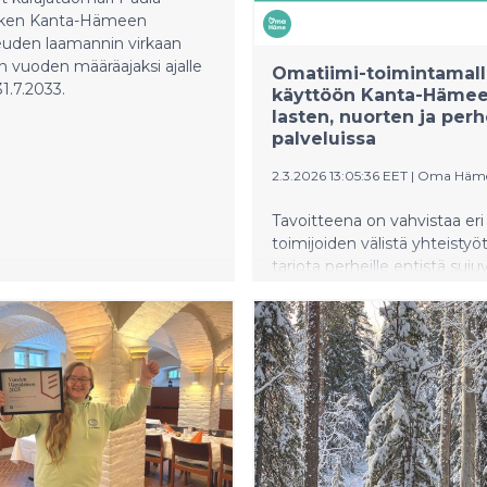
sken Kanta-Hämeen
euden laamannin virkaan
 vuoden määräajaksi ajalle
Omatiimi-toimintamall
31.7.2033.
käyttöön Kanta-Häme
lasten, nuorten ja per
palveluissa
2.3.2026 13:05:36 EET
|
Oma Häm
Tavoitteena on vahvistaa eri
toimijoiden välistä yhteistyöt
tarjota perheille entistä suj
oikea-aikaista ja yhteen sovi
tukea.