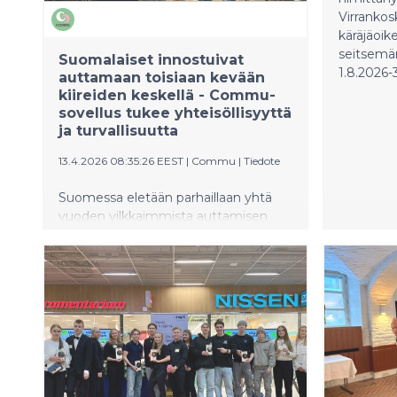
Virranko
käräjäoik
seitsemän
Suomalaiset innostuivat
1.8.2026-
auttamaan toisiaan kevään
kiireiden keskellä - Commu-
sovellus tukee yhteisöllisyyttä
ja turvallisuutta
13.4.2026 08:35:26 EEST
|
Commu
|
Tiedote
Suomessa eletään parhaillaan yhtä
vuoden vilkkaimmista auttamisen
sesongeista. Kevään edetessä
pihatöiden, muuttojen ja arjen
askareiden lisääntyminen näkyy myös
ihmisten haluna auttaa toisiaan. Tuore
data Commu-sovelluksesta osoittaa,
että suomalaisten keskinäinen apu on
nyt selvässä kasvussa.