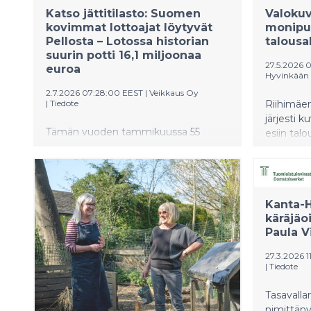
Katso jättitilasto: Suomen
Valokuv
kovimmat lottoajat löytyvät
monipuo
Pellosta – Lotossa historian
talous
suurin potti 16,1 miljoonaa
27.5.2026 
euroa
Hyvinkään
2.7.2026 07:28:00 EEST
|
Veikkaus Oy
|
Tiedote
Riihimäe
järjesti k
Tämän vuoden tammikuussa 55
esiin tal
vuotta täyttänyt Lotto on jo toista
Hyvinkää,
kertaa tänä vuonna ennätyspotissaan.
identitee
Tulevana lauantaina Loton potti on
koko pelin historian suurin, 16,1
Kanta-
miljoonaa euroa. Veikkauksen tilastot
käräjäo
paljastavat, mistä löytyvät Suomen
Paula V
innokkaimmat ja toisaalta
maltillisimmat lottoajat.
27.3.2026 1
|
Tiedote
Tasavalla
nimittäny