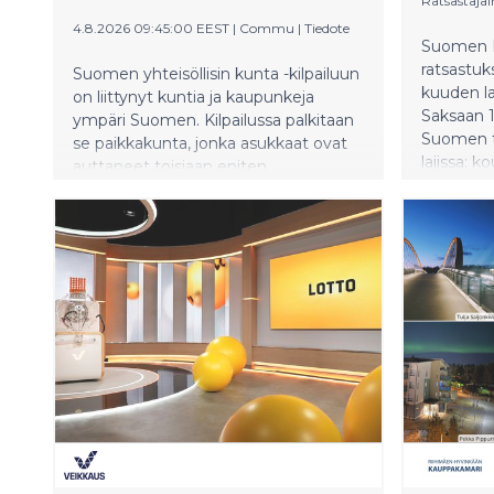
Ratsastajain
4.8.2026 09:45:00 EEST
|
Commu
|
Tiedote
Suomen Ra
ratsastu
Suomen yhteisöllisin kunta -kilpailuun
kuuden la
on liittynyt kuntia ja kaupunkeja
Saksaan 16
ympäri Suomen. Kilpailussa palkitaan
Suomen ti
se paikkakunta, jonka asukkaat ovat
lajissa; k
auttaneet toisiaan eniten
esteratsa
yhteisösovellus Commussa.
Koulurats
Voittajakunta saa 3000€
ratsastaja
palkintopotin käytettäväksi
kuin henki
asukkaiden yhteiseen hyvään.
muissa la
Taustalla on yksinkertainen ajatus:
MM-menes
yhteisöllisyys on yhteinen vastuu, joka
edustusr
rakentuu arjen pienistä teoista.
olympia- 
muidenkin
kehitykse