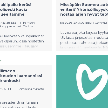
akilpailu keräsi
Missäpäin Suomea aut
lisesti kuvia
eniten? Yhteisöllisyysk
alueeltamme
nostaa arjen hyvät teot
07:53:38 EEST
|
Riihimäen-
5.5.2026 12:40:09 EEST
|
Commu
 kauppakamari
|
Tiedote
Loviisassa joku tarjoaa kyytiä 
n-Hyvinkään kauppakamari
Ulvilassa järjestetään roskat
uvakilpailun, jossa nostettiin
puistossa. Iisalmessa jaetaa
ousalueemme (Hausjärvi,
ja seuraa sitä tarvitseville. Nä
 Loppi ja Riihimäki)
teoista rakentuu Suomen yhte
ttiä ja vetovoimatekijöitä.
kunta -kilpailu, kansallinen il
mittaa jotain olennaista: kui
suomalaiset pitävät toisistaa
Hämeen
ikeuden laamanniksi
irrankoski
1:31:59 EET
|
Tuomioistuinvirasto
n presidentti on tänään
t käräjätuomari Paula