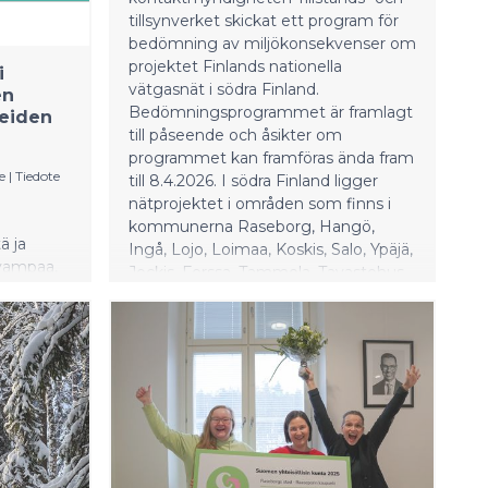
maaliskuun liikevaihto kasvoi 443,8
tillsynverket skickat ett program för
(370,7) miljoonaan euroon
bedömning av miljökonsekvenser om
korkeamman s
projektet Finlands nationella
i
vätgasnät i södra Finland.
en
Bedömningsprogrammet är framlagt
heiden
till påseende och åsikter om
programmet kan framföras ända fram
e
|
Tiedote
till 8.4.2026. I södra Finland ligger
nätprojektet i områden som finns i
kommunerna Raseborg, Hangö,
ä ja
Ingå, Lojo, Loimaa, Koskis, Salo, Ypäjä,
uvampaa,
Jockis, Forssa, Tammela, Tavastehus,
tettua
Loppi, Riihimäki, Hausjärvi, Hyvinge,
Mäntsälä, Sibbo och Borgå. I sin
helhet sträcker sig det nationella
vätgasnätet från södra Finland till
Torneå och på grund av sin
omfattning är projektet geografiskt
indelat i fem separata MKB-
förfaranden.