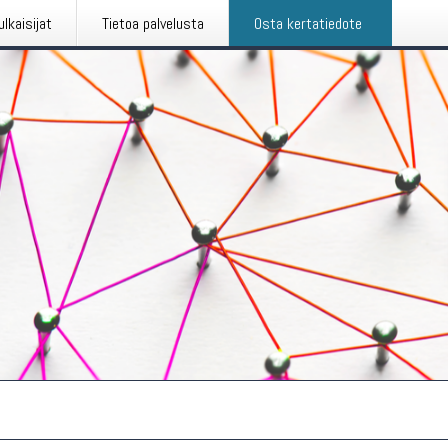
ulkaisijat
Tietoa palvelusta
Osta kertatiedote