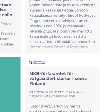
etaan
yhtiön taloudellista ja muuta kehitystä
isa
kuvaavia keskeisiä tietoja. Johdon
 esiin
katsauksessa esitetyt tiedot koskevat
Fingrid-konsernin kehitystä tammi-
|
Tiedote
maaliskuussa 2026 ja vastaavalla
jaksolla 2025, ellei toisin ole mainittu.
lääkäriin.
Tässä esitetyt luvut ovat laadittu
alkoot
kansainvälisten tilinpäätösstandardien
n ruokaa
(International Financial Reporting
istä
Standards IFRS) mukaisesti. Johdon
isöllisin
katsaus ei ole IAS 34 –standardin
miö, joka
mukainen osavuosikatsaus. Luvut
nka hyvin
ovat tilintarkastamattomat. Suomen
n huolta.
sähkön kulutus tammi–maaliskuussa
MKB-förfarandet för
kasvoi 10,1 prosenttia ja oli 26,7 (24,2)
vätgasnätet startar i södra
Finland
terawattituntia. Kulutusta kasvatti
etenkin kylmä säätila alkuvuonna.
23.2.2026 09:08:18 EET
|
Tillstånds- och
Suomessa kulutetun sähkön
tillsynsverket
|
Pressmeddelande
päästökerroin oli 40 (36) gCO2/kWh.
Fingridin kantaverkon siirtovarmuus
Gasgrid Vetyverkot Oy har till
oli erittäin korkealla tasolla. Tammi–
kontaktmyndigheten Tillstånds- och