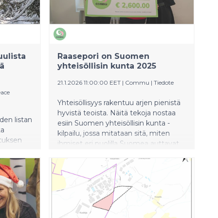
ulista
Raasepori on Suomen
ä
yhteisöllisin kunta 2025
21.1.2026 11:00:00 EET
|
Commu
|
Tiedote
ace
Yhteisöllisyys rakentuu arjen pienistä
hyvistä teoista. Näitä tekoja nostaa
den listan
esiin Suomen yhteisöllisin kunta -
ta
kilpailu, jossa mitataan sitä, miten
ituksen
ihmiset eri puolilla Suomea auttavat
 jopa 70
toisiaan arjessa. Kilpailun järjestää
sää eri
kotimainen Commu-sovellus. Vuoden
e,
2025 Suomen yhteisöllisin
 polteta
paikkakunta on Raaseporin kaupunki.
oavat
Voitosta Raasepori palkittiin 2600
sät on
euron palkintopotilla, joka on
tarkoitettu yhteisöllisyyttä