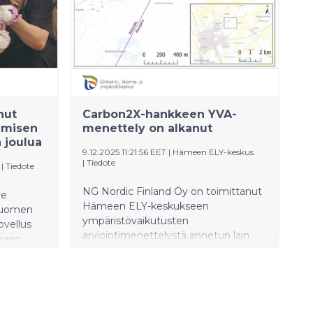
vahvistavaan käyttöön.
nut
Carbon2X-hankkeen YVA-
amisen
menettely on alkanut
 joulua
9.12.2025 11:21:56 EET
|
Hämeen ELY-keskus
|
Tiedote
|
Tiedote
NG Nordic Finland Oy on toimittanut
ve
Hämeen ELY-keskukseen
Suomen
ympäristövaikutusten
vellus
arviointimenettelystä annetun lain
kaan
mukaisen arviointiohjelman (YVA-
eet
ohjelman) suunnitteilla olevasta
. Pyynnöt
Carbon2X-tuontantolaitoshankkeesta,
un, lasten
jossa hiilidioksidia muunnetaan
käytännön
biohajoaviksi muoveiksi. Uusi
en