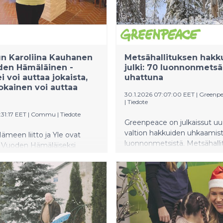
 Karoliina Kauhanen
Metsähallituksen hakku
den Hämäläinen -
julki: 70 luonnonmetsä
i voi auttaa jokaista,
uhattuna
okainen voi auttaa
30.1.2026 07:07:00 EET
|
Greenpe
|
Tiedote
:31:17 EET
|
Commu
|
Tiedote
Greenpeace on julkaissut uu
valtion hakkuiden uhkaamis
meen liitto ja Yle ovat
luonnonmetsistä. Metsähall
t Vuoden Hämäläiseksi
hakkuusuunnitelmista löytyy
velluksen perustajan
suojelematonta luonnonmet
 Kauhasen. Tunnustus
puolilta Suomea. Greenpeac
iin työstään
Metsäliike, Luontoliitto ja Ei
isyyden, naapuriavun ja arjen
tulevaisuutta -kampanja vet
kemisen edistämiseksi.
metsäyhtiöihin: luonnonmet
n Suomen suosituimmaksi
jätettävä rauhaan.
naapuriapusovellus.