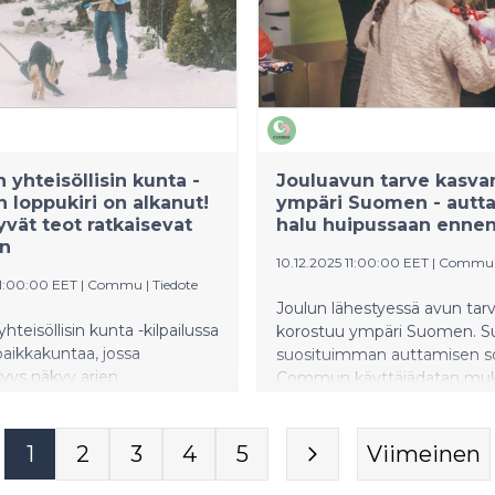
yhteisöllisin kunta -
Jouluavun tarve kasva
n loppukiri on alkanut!
ympäri Suomen - autt
yvät teot ratkaisevat
halu huipussaan ennen
an
10.12.2025 11:00:00 EET
|
Commu
11:00:00 EET
|
Commu
|
Tiedote
Joulun lähestyessä avun tar
teisöllisin kunta -kilpailussa
korostuu ympäri Suomen. 
paikkakuntaa, jossa
suosituimman auttamisen so
isyys näkyy arjen
Commun käyttäjädatan mu
isina hyvinä tekoina. Voittaja
avunpyynnöt ovat lisääntyn
lin Suomen yhteisöllisin kunta
selvästi loppuvuoden aikana
0 euron palkintopotin, jonka
liittyvät erityisesti ruoka-apu
1
2
3
4
5
Viimeinen
hteen kunnan asukkaat
joululahjoihin, arjen pieniin 
 yhdessä. Kilpailu
haasteisiin sekä yksinäisyyd