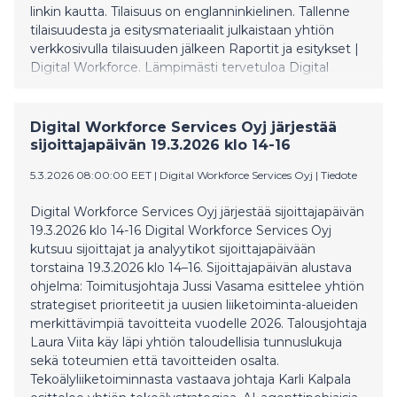
linkin kautta. Tilaisuus on englanninkielinen. Tallenne
tilaisuudesta ja esitysmateriaalit julkaistaan yhtiön
verkkosivulla tilaisuuden jälkeen Raportit ja esitykset |
Digital Workforce. Lämpimästi tervetuloa Digital
Workforcen sijoittajapäivään! Lisätietoja: Digital
Workforce Services Oyj Jussi Vasama, toimitusjohtaja
Puh. +358 50 380 9893 Laura Viita, talousjohtaja Puh.
Digital Workforce Services Oyj järjestää
+358 50 487 1044 Sijoittajat | Digital Workforce
sijoittajapäivän 19.3.2026 klo 14-16
5.3.2026 08:00:00 EET
|
Digital Workforce Services Oyj
|
Tiedote
Digital Workforce Services Oyj järjestää sijoittajapäivän
19.3.2026 klo 14-16 Digital Workforce Services Oyj
kutsuu sijoittajat ja analyytikot sijoittajapäivään
torstaina 19.3.2026 klo 14–16. Sijoittajapäivän alustava
ohjelma: Toimitusjohtaja Jussi Vasama esittelee yhtiön
strategiset prioriteetit ja uusien liiketoiminta-alueiden
merkittävimpiä tavoitteita vuodelle 2026. Talousjohtaja
Laura Viita käy läpi yhtiön taloudellisia tunnuslukuja
sekä toteumien että tavoitteiden osalta.
Tekoälyliiketoiminnasta vastaava johtaja Karli Kalpala