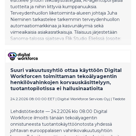
esittelee yhtiön tekoälystrategiaa, AI-agenttipohjaisia
tuotteita ja niihin liittyviä kumppanuuksia.
Terveydenhuollon liiketoiminta-alueen johtaja Juha
Nieminen tarkastelee tarkemmin terveydenhuollon
automaatiomarkkinaa ja kasvunäkymiä sekä
viimeaikaisia asiakasratkaisuja. Tilaisuus järjestetään
Sanoma-talossa sijaitseva Flik Studio Elielissä (osoite:
Töölönlahdenkatu 2), jossa osallistujille on kahvitarjoilu
ennen ohjelman alkamista. Paikan päällä osallistu
Suuri vakuutusyhtiö ottaa käyttöön Digital
Workforcen toimittaman tekoälyagentin
henkilövahinkojen korvauskäsittelyyn,
tuotantopilotissa ei hallusinaatioita
24.2.2026 08:00:00 EET
|
Digital Workforce Services Oyj
|
Tiedote
Lehdistötiedote — 24.2.2026 klo 08:00 Digital
Workforce ilmoitti tänään tekoälyagentin
onnistuneesta tuotantokäyttöönotosta yhdessä
johtavan eurooppalaisen vahinkovakuutusyhtiön