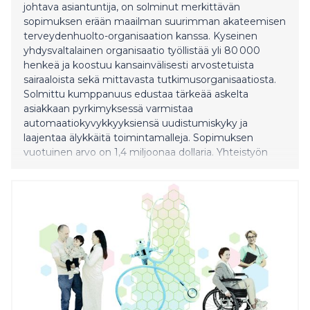
johtava asiantuntija, on solminut merkittävän
sopimuksen erään maailman suurimman akateemisen
terveydenhuolto-organisaation kanssa. Kyseinen
yhdysvaltalainen organisaatio työllistää yli 80 000
henkeä ja koostuu kansainvälisesti arvostetuista
sairaaloista sekä mittavasta tutkimusorganisaatiosta.
Solmittu kumppanuus edustaa tärkeää askelta
asiakkaan pyrkimyksessä varmistaa
automaatiokyvykkyyksiensä uudistumiskyky ja
laajentaa älykkäitä toimintamalleja. Sopimuksen
vuotuinen arvo on 1,4 miljoonaa dollaria. Yhteistyön
myötä Digital Workforce modernisoi asiakkaan
olemassa olevat automaatiot ja siirtää ne omalle
Outsmart- pilvialustalleen. Asiakasorganisaation
ympäristössä nykyisin hallinnoitu
automaatioinfrastruktuuri on kooltaan huomattava ja
sisältää yli 100 SS&C Blue Prism -teknologiaan
perustuvaa bottia. Digital Workforce Outsmart-
pilvialusta mahdollistaa