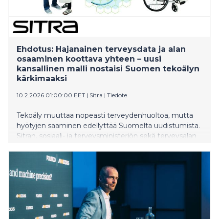
​​Ehdotus: Hajanainen terveysdata ja alan
osaaminen koottava yhteen – uusi
kansallinen malli nostaisi Suomen tekoälyn
kärkimaaksi​
10.2.2026 01:00:00 EET
|
Sitra
|
Tiedote
Tekoäly muuttaa nopeasti terveydenhuoltoa, mutta
hyötyjen saaminen edellyttää Suomelta uudistumista.
Sitran, sosiaali- ja terveysministeriön sekä terveysalan
toimijoiden yhteistyössä laatima selvitys ehdottaa
ratkaisuksi kansallisen terveystietoalueen
perustamista. Se kokoaisi hajanaiset tietovarannot ja
osaamisen yhdeksi kokonaisuudeksi, mikä
mahdollistaisi nykyistä yksilöllisemmän hoidon, auttaisi
hillitsemään sote-kustannuksia ja vauhdittaisi
terveysalan tutkimuksen sekä yritysten kasvua.