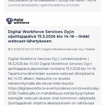
vastuulliseen ja tehokkaaseen hyödyntämiseen. Viime
vuonna lanseerattu agentacademy.ai luotiin
auttamaan ammattilaisia siirtymään
tekoälykiinnostuksesta käytännön osaamiseen
joustavan, omatahtisesti etenevän verkko-opiskelun
avulla. Koulutuksen sisältö keskittyy
yrityskäyttötapauksiin. Julkaisun jälkeen alusta on
Digital Workforce Services Oyj:n
houkutellut laajan ja yhä kansainvälisemmän
sijoittajapäivä 19.3.2026 klo 14-16 – linkki
oppijayhteisön, johon kuuluu yritysjohtajia,
webcast-lähetykseen
esihenkilöitä, kehittäjiä, analyytikoita, konsultteja,
opiskelijoita ja mui
18.3.2026 10:00:00 EET
|
Digital Workforce Services Oyj
|
Tiedote
Digital Workforce Services Oyj | Lehdistötiedote |
18.3.2026 klo 10.00 Digital Workforce Services Oyj:n
sijoittajapäivä järjestetään torstaina 19.3.2026 klo 14–16.
Tapahtuma lähetetään suorana webcast-lähetyksenä
klo 14.00 alkaen, tilaisuutta voi seurata
rekisteröitymällä alla olevan linkin kautta:
https://digitalworkforce.events.inderes.com/investorday-
2026 Osallistujilla on mahdollisuus esittää kysymyksiä
esiintyjille webcast-alustan chat-toiminnon välityksellä.
Sijoittajapäivän ohjelma aikatauluineen on nähtävissä