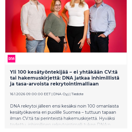
arvioinnin. Näin varmistetaan, että kriittiset
prosessivaiheet pysyvät hallittuina ja auditoitavina ja
rakentuvat saumattomaksi kokonaisuudeksi
hyödyntäen asiakkaalla
Yli 100 kesätyöntekijää – ei yhtäkään CV:tä
tai hakemuskirjettä: DNA jatkaa inhimillistä
ja tasa-arvoista rekrytointimalliaan
16.1.2026 09:00:00 EET
|
DNA Oyj
|
Tiedote
DNA rekrytoi jälleen ensi kesäksi noin 100 omanlaista
kesätyökaveria eri puolille Suomea – tuttuun tapaan
ilman CV:tä tai perinteistä hakemuskirjettä. Hyväksi
todettu, inhimillinen rekrytointimalli tukee DNA:n
työnantajalupausta: inhimillinen ja omanlainen DNA, ja