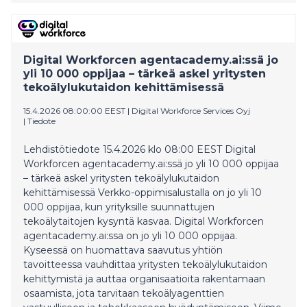
-ohjelmistorobotiikkateknologiaa (Robotic Process
Automation, RPA) yli kymmenen vuoden ajan
tehostaakseen toimintaansa ja sujuvoittaakseen
toimintojaan läpi organisaation. Uudella sopimuksella
Digital Workforcen agentacademy.ai:ssä jo
pankki keskittää automaatiokumppanuutensa
yli 10 000 oppijaa – tärkeä askel yritysten
palveluntarjoajalleen, Digital Workforcelle, RBI
tekoälylukutaidon kehittämisessä
pääkonttorin luotetulle aut
15.4.2026 08:00:00 EEST
|
Digital Workforce Services Oyj
|
Tiedote
Lehdistötiedote 15.4.2026 klo 08:00 EEST Digital
Workforcen agentacademy.ai:ssä jo yli 10 000 oppijaa
– tärkeä askel yritysten tekoälylukutaidon
kehittämisessä Verkko-oppimisalustalla on jo yli 10
000 oppijaa, kun yrityksille suunnattujen
tekoälytaitojen kysyntä kasvaa. Digital Workforcen
agentacademy.ai:ssa on jo yli 10 000 oppijaa.
Kyseessä on huomattava saavutus yhtiön
tavoitteessa vauhdittaa yritysten tekoälylukutaidon
kehittymistä ja auttaa organisaatioita rakentamaan
osaamista, jota tarvitaan tekoälyagenttien