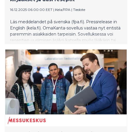
16.12.2025 06:00:00 EET
|
Kela/FPA
|
Tiedote
Läs meddelandet på svenska (fpa.fi). Pressrelease in
English (kela.fi). OmaKanta-sovellus vastaa nyt entistä
paremmin asiakkaiden tarpeisiin. Sovelluksessa voi
reseptien uusimisen lisäksi katsella myös lääkärin tai
hoitajan kirjauksia ja laboratoriotutkimusten tuloksia.