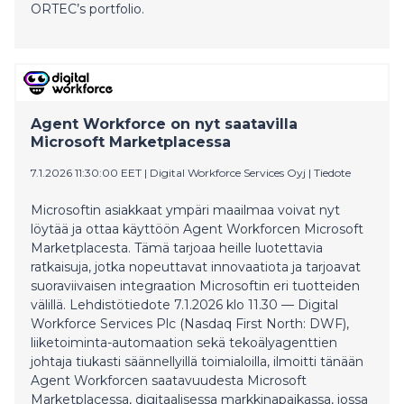
ORTEC’s portfolio.
Agent Workforce on nyt saatavilla
Microsoft Marketplacessa
7.1.2026 11:30:00 EET
|
Digital Workforce Services Oyj
|
Tiedote
Microsoftin asiakkaat ympäri maailmaa voivat nyt
löytää ja ottaa käyttöön Agent Workforcen Microsoft
Marketplacesta. Tämä tarjoaa heille luotettavia
ratkaisuja, jotka nopeuttavat innovaatiota ja tarjoavat
suoraviivaisen integraation Microsoftin eri tuotteiden
välillä. Lehdistötiedote 7.1.2026 klo 11.30 — Digital
Workforce Services Plc (Nasdaq First North: DWF),
liiketoiminta-automaation sekä tekoälyagenttien
johtaja tiukasti säännellyillä toimialoilla, ilmoitti tänään
Agent Workforcen saatavuudesta Microsoft
Marketplacessa, digitaalisessa markkinapaikassa, jossa