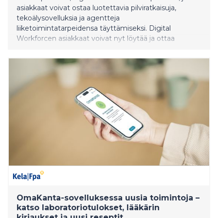
asiakkaat voivat ostaa luotettavia pilviratkaisuja,
tekoälysovelluksia ja agentteja
liiketoimintatarpeidensa täyttämiseksi. Digital
Workforcen asiakkaat voivat nyt löytää ja ottaa
käyttöön Agent Workforcen Microsoft Marketplacen
kautta sujuvoittaen integraatiota asiakkaan Microsoft
Azuressa ja muissa Microsoftin tuotteissa. Agent
Workforce on ryhmä erikoistuneita vakuutusalan
tekoälyagentteja, jotka suorittavat itsenäisesti kor
OmaKanta-sovelluksessa uusia toimintoja –
katso laboratoriotulokset, lääkärin
kirjaukset ja uusi reseptit