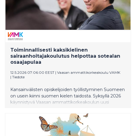
Toiminnallisesti kaksikielinen
sairaanhoitajakoulutus helpottaa sotealan
osaajapulaa
12.5.2026 07:06:00 EEST
|
Vaasan ammattikorkeakoulu VAMK
|
Tiedote
Kansainvälisten opiskelijoiden työllistyminen Suomeen
on usein kiinni suomen kielen taidosta. Syksyllä 2026
käynnistyvä Vaasan ammattikorkeakoulun uusi
toiminnallisesti kaksikielinen sairaanhoitajakoulutus
(TOKASA) panostaa kielen oppimiseen heti opintojen
alusta yhdistäen sen tiiviisti ammattiosaamiseen.