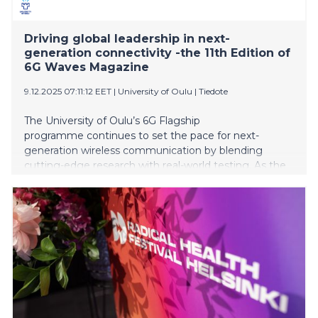
Driving global leadership in next-
generation connectivity -the 11th Edition of
6G Waves Magazine
9.12.2025 07:11:12 EET
|
University of Oulu
|
Tiedote
The University of Oulu’s 6G Flagship
programme continues to set the pace for next-
generation wireless communication by blending
cutting-edge research with real-world testing. As the
world’s first 6G research initiative, 6G Flagship offers a
unique environment where academia and industry
collaborate to shape the future of connectivity.