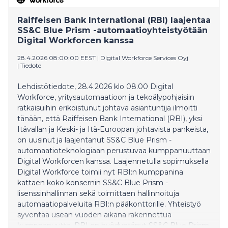
edellytyksistä. Tulevaisuustalo Sitran työstä ja
tuloksista kertoo vuoden 2025 toimintakertomus ja
Raiffeisen Bank International (RBI) laajentaa
tilinpäätös.
SS&C Blue Prism -automaatioyhteistyötään
Digital Workforcen kanssa
28.4.2026 08:00:00 EEST
|
Digital Workforce Services Oyj
|
Tiedote
Lehdistötiedote, 28.4.2026 klo 08.00 Digital
Workforce, yritysautomaatioon ja tekoälypohjaisiin
ratkaisuihin erikoistunut johtava asiantuntija ilmoitti
tänään, että Raiffeisen Bank International (RBI), yksi
Itävallan ja Keski- ja Itä-Euroopan johtavista pankeista,
on uusinut ja laajentanut SS&C Blue Prism -
automaatioteknologiaan perustuvaa kumppanuuttaan
Digital Workforcen kanssa. Laajennetulla sopimuksella
Digital Workforce toimii nyt RBI:n kumppanina
kattaen koko konsernin SS&C Blue Prism -
lisenssinhallinnan sekä toimittaen hallinnoituja
automaatiopalveluita RBI:n pääkonttorille. Yhteistyö
syventää usean vuoden aikana rakennettua
kumppanuutta. RBI on hyödyntänyt SS&C Blue Prism