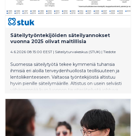
Säteilytyöntekijöiden säteilyannokset
vuonna 2025 olivat maltillisia
4.6.2026 08:15:00 EEST
|
Säteilyturvakeskus (STUK)
|
Tiedote
Suomessa säteilytyötä tekee kymmeniä tuhansia
ihmisiä eri aloilla terveydenhuollosta teollisuuteen ja
lentoliikenteeseen. Valtaosa työntekijöistä altistuu
hyvin pienille säteilymäärille. Altistus on usein selvästi
vähäisempää kuin luonnon taustasäteilystä johtuva
altistus.