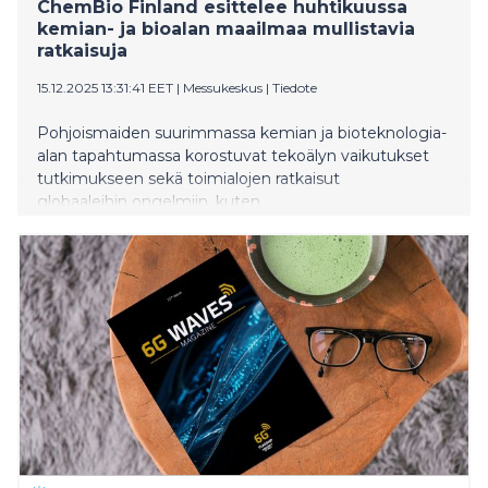
ChemBio Finland esittelee huhtikuussa
kemian- ja bioalan maailmaa mullistavia
ratkaisuja
15.12.2025 13:31:41 EET
|
Messukeskus
|
Tiedote
Pohjoismaiden suurimmassa kemian ja bioteknologia-
alan tapahtumassa korostuvat tekoälyn vaikutukset
tutkimukseen sekä toimialojen ratkaisut
globaaleihin ongelmiin, kuten
vesihuoltoon. ChemBio Finland järjestetään Helsingin
Messukeskuksessa 15.–16.4.2026