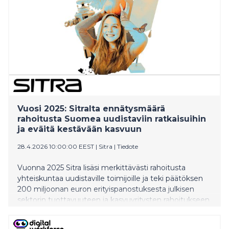
Vuosi 2025: Sitralta ennätysmäärä
rahoitusta Suomea uudistaviin ratkaisuihin
ja eväitä kestävään kasvuun
28.4.2026 10:00:00 EEST
|
Sitra
|
Tiedote
Vuonna 2025 Sitra lisäsi merkittävästi rahoitusta
yhteiskuntaa uudistaville toimijoille ja teki päätöksen
200 miljoonan euron erityispanostuksesta julkisen
sektorin tuottavuuteen ja kasvuyritysten rahoitukseen.
Suositun Megatrendit 2026 -raportin lisäksi Sitra koosti
laajan tilannekuvan Suomen kestävän kasvun