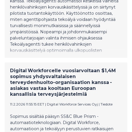
kanssa. Tekoälyagentti automatisoi keskeisiä vaiheita
henkilövahinkojen korvauskäsittelyssä ja on siirtynyt
pilotista tuotantokäyttöön. Käyttöönotto osoittaa,
miten agenttipohjaista tekoälyä voidaan hyödyntää
turvallisesti monimutkaisissa ja säännellyissä
ympäristöissä. Nopeampi ja johdonmukaisempi
palveluntarjoajan valinta ihmisen ohjauksessa
Tekoälyagentti tukee henkilövahinkojen
korvauskäsittelyä optimoimalla ulkopuolisten
palveluntarjoajien valintaa. Se ohjaa sopiviin
hoitovaihtoehtoihin huomioiden kustannukset, laadun
ja asiakaskokemuksen: Hoitopolun optimointi: Arvioi
Digital Workforcelle vuosiarvoltaan $1,4M
palveluntarjoajia kustannusten, sijainnin, kiireellisyyden
sopimus yhdysvaltalaisen
ja asiakastyytyväisyyden perusteella Läpinäkyvät
terveydenhuolto-organisaation kanssa -
suositukset: Suosittelee palveluntarjoajat
asiakas vastaa kooltaan Euroopan
järjestyksessä selkein perusteluin Ihminen tekee
kansallisia terveysjärjestelmiä
päätökset: Korvauskäsittelijät tekevät lo
11.2.2026 11:55:15 EET
|
Digital Workforce Services Oyj
|
Tiedote
Sopimus sisältää pääsyn SS&C Blue Prism -
automaatioteknologiaan. Digital Workforce,
automaatioon ja tekoälyyn perustuvien ratkaisujen