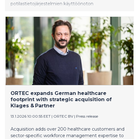
potilastietojärjestelmien käyttöönoton
jälkeen. Luopumalla vanhojen järjestelmien
ylläpidosta nopeasti hyvinvointialueet saavuttavat
merkittäviä kustannussäästöjä, vähentävät useiden
järjestelmien käytöstä johtuvaa työmäärää ja
sujuvoittavat toimintaansa. “Pirkanmaan
hyvinvointialueella arkistoitavaa tietoa kertyy
huomattava määrä – y
ORTEC expands German healthcare
footprint with strategic acquisition of
Klages & Partner
13.1.2026 10:00:55 EET
|
ORTEC BV
|
Press release
Acquisition adds over 200 healthcare customers and
sector-specific workforce management expertise to