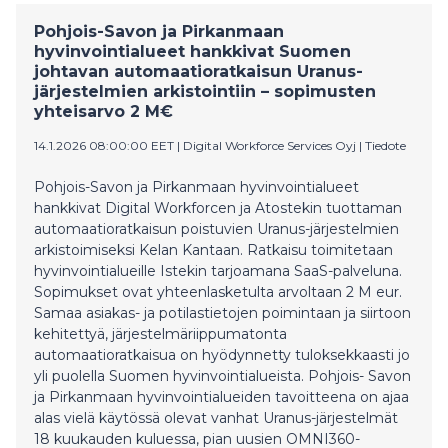
kesätyöntekijöihin luotetaan kuin vakituisiin.
Pohjois-Savon ja Pirkanmaan
Kesätyökavereille tarjotaan samat työsuhde-edut ja -
hyvinvointialueet hankkivat Suomen
oikeudet kuin vakituiselle henkilöstölle.
johtavan automaatioratkaisun Uranus-
järjestelmien arkistointiin – sopimusten
yhteisarvo 2 M€
14.1.2026 08:00:00 EET
|
Digital Workforce Services Oyj
|
Tiedote
Pohjois-Savon ja Pirkanmaan hyvinvointialueet
hankkivat Digital Workforcen ja Atostekin tuottaman
automaatioratkaisun poistuvien Uranus-järjestelmien
arkistoimiseksi Kelan Kantaan. Ratkaisu toimitetaan
hyvinvointialueille Istekin tarjoamana SaaS-palveluna.
Sopimukset ovat yhteenlasketulta arvoltaan 2 M eur.
Samaa asiakas- ja potilastietojen poimintaan ja siirtoon
kehitettyä, järjestelmäriippumatonta
automaatioratkaisua on hyödynnetty tuloksekkaasti jo
yli puolella Suomen hyvinvointialueista. Pohjois- Savon
ja Pirkanmaan hyvinvointialueiden tavoitteena on ajaa
alas vielä käytössä olevat vanhat Uranus-järjestelmät
18 kuukauden kuluessa, pian uusien OMNI360-