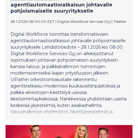
agenttiautomaatioratkaisun johtavalle
pohjoismaiselle suuryritykselle
28.1.2026 08:00:00 EET
|
Digital Workforce Services Oyj
|
Tiedote
Digital Workforce toimittaa transformatiivisen
agenttiautomaatioratkaisun johtavalle pohjoismaiselle
suuryritykselle Lehdistötiedote – 28.1.2026 klo 08:00
Digital Workforce Services Oyj on allekirjoittanut
sopimuksen johtavan pohjoismaisen suuryrityksen
kanssa talous- ja palkkahallinnon toimintojen
modernisoimiseksi laajan yritysfuusion jälkeen.
UiPathin orkestrointialustalle rakennettu
agenttiratkaisu modernisoi kuukausitilinpäätöksiä ja
palkka-aineistojen käsittelyä useissa
liiketoimintayksiköissä. Hankkeessa yhdistetään useita
keskeisiä järjestelmiä, kuten asiakashallinta,
taloushallinnon ohjelmistot, tikettijärjestelmät ja
palkkahallinnon alustat yhdeksi orkestroiduksi
kokonaisuudeksi. Digital Workforce toimittaa
kokonaisvaltaisen työnkulkuratkaisun, joka yhdistää
tekoälyagentit, orkestroinnin, automaation ja ihmisen