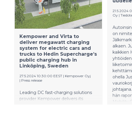
uudelle
Automotiv
21.5.2024 
Oy
|
Tiedot
Autoinsin
on nimite
Kempower and Virta to
Jälkimark
deliver megawatt charging
alkaen. J
system for electric cars and
kaikkien
trucks to Hedin Supercharge’s
yhtiöiden
public charging hub in
liiketoimi
Linköping, Sweden
kehittäm
27.5.2024 10:30:00 EEST
|
Kempower Oyj
ohella Ju
|
Press release
vaurioko
johtajana
Leading DC fast-charging solutions
hän rapor
provider Kempower delivers its
Mobility 
megawatt charging solutions to
jälkimark
Hedin Supercharge’s newest public
Jürgensen
charging station, operated in the Virta
platform. Hedin Supercharge has
been building public fast charging