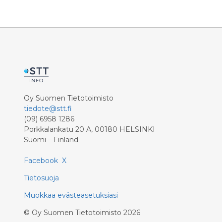
stations in various locations across
Sweden since 2023, and the
company’s vision is to become one of
Sweden's leading charging operators
for electric vehicles – both passenger
cars and trucks.
Oy Suomen Tietotoimisto
tiedote@stt.fi
(09) 6958 1286
Porkkalankatu 20 A, 00180 HELSINKI
Suomi – Finland
Facebook
X
Tietosuoja
Muokkaa evästeasetuksiasi
©
Oy Suomen Tietotoimisto
2026