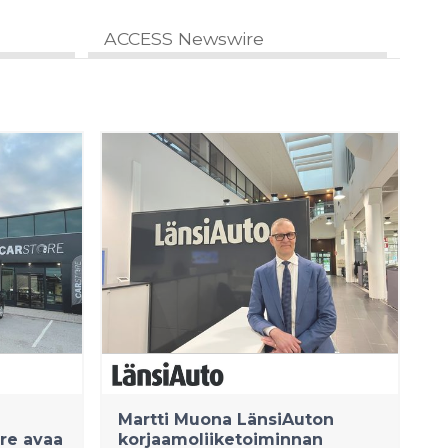
ACCESS Newswire
Martti Muona LänsiAuton
re avaa
korjaamoliiketoiminnan