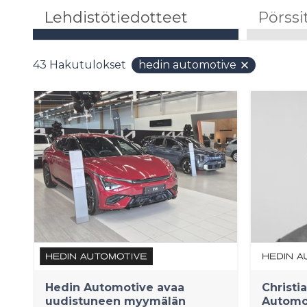
Lehdistötiedotteet
Pörssi
43
Hakutulokset
hedin automotive
Hedin Automotive avaa
Christi
uudistuneen myymälän
Automot