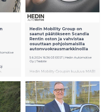
an
Hedin Mobility Group on
saanut päätökseen Scandia
Rentin oston ja vahvistaa
osuuttaan pohjoismaisilla
autonvuokrausmarkkinoilla
utomotive
5.6.2024 16:36:03 EEST
|
Hedin Automotive
Oy
|
Tiedote
qi
Hedin Mobility Groupiin kuuluva MABI
n.
Mobility AB ilmoittaa tänään, Scandia
 uudet
Rent -brändillä toimivan, suomalaisen
autonvuokrausyrityksen Scredo Oy:n
le. Sen
hankinnan vahvistumisesta.
pa 700 km
Strategisen kaupan myötä MABI
EH7
laajentaa verkostoaan ja tarjoaa
s on vain
jatkossa autovuokraamopalveluja
sen