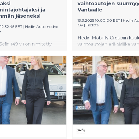
aksi
vaihtoautojen suurmy
mintajohtajaksi ja
Vantaalle
hmän jäseneksi
13.3.2025 10:00:00 EET
|
Hedin A
Oy
|
Tiedote
12:32:45 EET
|
Hedin Automotive
e
Hedin Mobility Groupiin kuu
Selin (49 v.) on nimitetty
vaihtoautojen erikoisliike va
tomotiven vaihtoautojen
asemaansa ja avaa Vantaan 
intajohtajaksi ja johtoryhmän
Parkissa uuden, ketjun suu
3.11.2025 alkaen.
vaihtoautomyymälän. Carst
ään Christian vastaa Hedin
aiemmin toiminut Helsingin
ve -konsernin
Konalassa ja Tampereella. Va
oliiketoiminnoista ja niiden
avattavaan suurmyymälään
sestä.
moderneihin sisätiloihin yli 2
vaihtoautoa. Jatkossa Carst
toiminnot pääkaupunkiseudu
keskitetään uuteen Vantaan
myymälään. Varsinaista avaja
myymälässä vietetään 17.–22