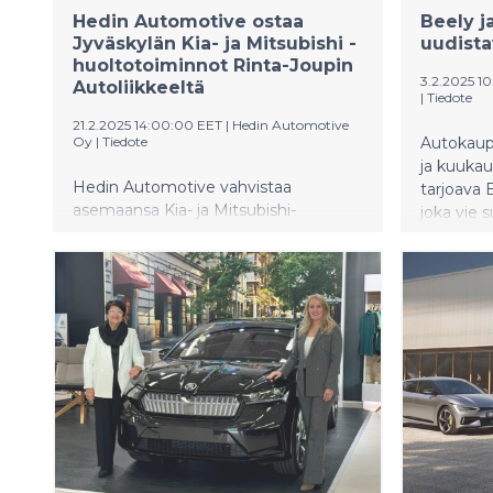
Hedin Automotive ostaa
Beely j
Jyväskylän Kia- ja Mitsubishi -
uudista
huoltotoiminnot Rinta-Joupin
3.2.2025 10
Autoliikkeeltä
|
Tiedote
21.2.2025 14:00:00 EET
|
Hedin Automotive
Oy
|
Tiedote
Autokaup
ja kuukau
Hedin Automotive vahvistaa
tarjoava 
asemaansa Kia- ja Mitsubishi-
joka vie 
jälleenmyyjänä ostamalla merkkien
tulevaisu
huoltotoiminnot Jyväskylässä Rinta-
huoletto
Joupin Autoliikkeeltä.
ihmisten 
Liiketoimintakaupassa Rinta-Joupin
kuukausia
Autoliike Oy:n Kia- ja Mitsubishi -
huoltopalvelut siirtyvät Hedin
Automotive Retail Oy:lle 1.3.2025
alkaen.