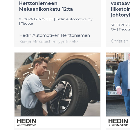
Herttoniemeen
vastaav
Mekaanikonkatu 12:ta
liiketoi
johtory
9.1.2026 15:16:39 EET
|
Hedin Automotive Oy
|
Tiedote
30.10.2025 
Oy
|
Tiedot
Hedin Automotiven Herttoniemen
Christian 
Kia- ja Mitsubishi-myynti sekä
Hedin Au
merkkihuolto muuttavat uusiin
liiketoim
toimitiloihin Mekaanikonkadulle.
jäseneksi 
Uudistuneen liikkeen avajaisia
Tehtäväss
vietetään ke-la 7.-10. tammikuuta,
Automoti
jolloin luvassa hienoja
vaihtoaut
avajaistarjouksia. Hedin Automotiven
kehittämi
Kia-myynti- ja huoltoverkostoon
kuuluu 10 paikkakuntaa ja Mitsubishin
myynti- ja huoltoverkostoon 11
paikkakuntaa.