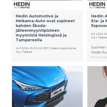
Hedin Automotive ja
Hedin 
Helkama-Auto ovat sopineet
Kia- ja
kahden Škoda-
Espoos
jälleenmyyntipisteen
3.9.2024 1
myynnistä Helsingissä ja
Oy
|
Tiedot
Tampereella
Suomen su
14.11.2024 15:00:00 EET
|
Hedin Automotive
Oy
|
Tiedote
Hedin Au
myymälä
Hedin Automotive Finland ja
Martinsil
Helkama-Auton tytäryhtiö Helkama-
Hedin Aut
Autokauppa ovat allekirjoittaneet
yhteistyö
sopimuksen, jonka mukaan Helkama-
ja aloitt
Autokauppa ostaa Škoda-
Mitsubish
jälleenmyyntitoiminnot Helsingissä ja
Tampereella. Näitä toimipisteitä on
tähän asti operoinut Hedin
Automotive Finland Oy, ja
toimipisteet ovat myyneet Škoda-