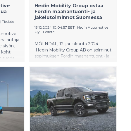
tive
Hedin Mobility Group ostaa
lua
Fordin maahantuonti- ja
jakelutoiminnot Suomessa
|
Tiedote
13.12.2024 10:04:57 EET
|
Hedin Automotive
Oy
|
Tiedote
tomotive
una autoja
MÖLNDAL, 12. joulukuuta 2024 –
eistyön,
Hedin Mobility Group AB on solminut
 kohti
sopimuksen Fordin maahantuonti- ja
on tuoda
jakelutoimintojen siirrosta Suomessa
ta
Ford Motor Companylta. Tämä
oitellun
kumppanuus vahvistaa Hedin
Mobility Groupin asemaa johtavana
toimijana Euroopan
liikkuvuusmarkkinoilla.