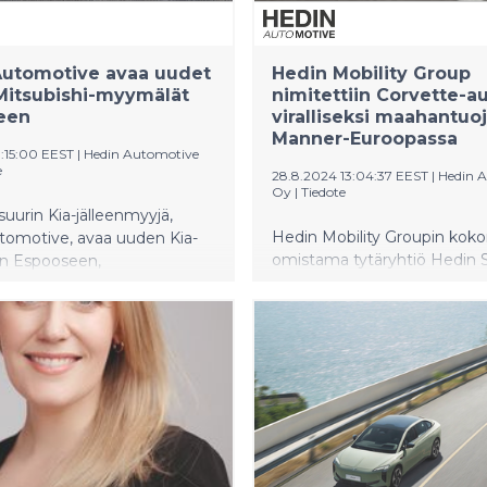
Automotive avaa uudet
Hedin Mobility Group
 Mitsubishi-myymälät
nimitettiin Corvette-a
een
viralliseksi maahantuoj
Manner-Euroopassa
0:15:00 EEST
|
Hedin Automotive
e
28.8.2024 13:04:37 EEST
|
Hedin 
Oy
|
Tiedote
urin Kia-jälleenmyyjä,
Hedin Mobility Groupin kok
tomotive, avaa uuden Kia-
omistama tytäryhtiö Hedin S
n Espooseen,
AB on nimitetty Corvetten vir
lantielle, vuoden 2024 aikana.
maahantuojaksi Manner-Eur
omotive tiivistää
Sopimuksen myötä Hedin Mo
tään Astara Finlandin kanssa
Group jatkaa laajentumistaa
aa samassa osoitteessa myös
amerikkalaisten autojen
i-jälleenmyynnin.
maahantuojana ja myyjänä 
vahvistaa edelleen yhteisty
General Motorsin kanssa.