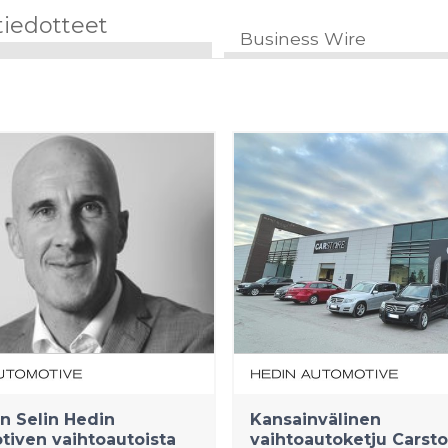
tiedotteet
Business Wire
an Selin Hedin
Kansainvälinen
iven vaihtoautoista
vaihtoautoketju Carsto