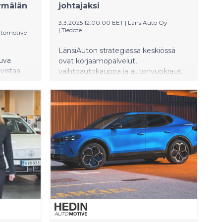
ymälän
johtajaksi
3.3.2025 12:00:00 EET
|
LänsiAuto Oy
|
Tiedote
utomotive
LänsiAuton strategiassa keskiössä
luva
ovat korjaamopalvelut,
hvistaa
vaihtoautokauppa ja autonvuokraus.
Retail
Uuden strategian toimeenpano on
rimman
edennyt hyvin: LänsiAuton
ore on
korjaamopalveluiden asiakasmyynti
oli tammi-helmikuussa 2025 jo 70%
ntaalle
suurempi kuin aiemmalla
 mahtuu
strategiakaudella alkuvuonna 2022.
50
Myynnin kasvun taustalla ovat
oren
investoinnit osaavaan henkilöstöön,
lla
uusiin merkkiedustuksiin, tehokkaisiin
järjestelmiin sekä markkinointiin.
isviikkoa
.3.2025.