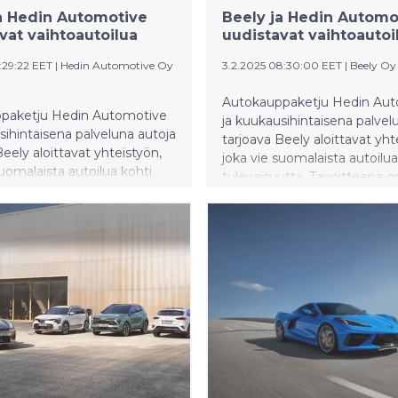
a Hedin Automotive
Beely ja Hedin Automo
vat vaihtoautoilua
uudistavat vaihtoautoi
:29:22 EET
|
Hedin Automotive Oy
3.2.2025 08:30:00 EET
|
Beely Oy
Autokauppaketju Hedin Au
paketju Hedin Automotive
ja kuukausihintaisena palvel
sihintaisena palveluna autoja
tarjoava Beely aloittavat yht
Beely aloittavat yhteistyön,
joka vie suomalaista autoilua
suomalaista autoilua kohti
tulevaisuutta. Tavoitteena 
utta. Tavoitteena on tuoda
huolettomuutta ja sujuvuut
muutta ja sujuvuutta
ihmisten arkeen fiksusti hinn
arkeen fiksusti hinnoitellun
kuukausiautoilun avulla.
utoilun avulla.