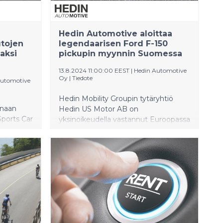
Hedin Automotive aloittaa
utojen
legendaarisen Ford F-150
aksi
pickupin myynnin Suomessa
13.8.2024 11:00:00 EEST
|
Hedin Automotive
Oy
|
Tiedote
Automotive
Hedin Mobility Groupin tytäryhtiö
onaan
Hedin US Motor AB on
ports Car
yksinoikeudella vastannut Euroopassa
alliseksi
Ford F-150 -mallien tuonnista ja
oopassa.
myynnistä vuoden 2023 keväästä
bility
alkaen. Maailman myydyin lava-auto,
n
ikoninen Ford F-150 pickup, saapuu
myös Suomeen.
sekä
ötään