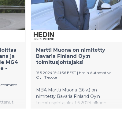
myös Suomessa.
an
oittaa
Martti Muona on nimitetty
ana ja
Bavaria Finland Oy:n
le MG4
toimitusjohtajaksi
e -
15.5.2024 15:41:36 EEST
|
Hedin Automotive
Oy
|
Tiedote
tätoimisto
MBA Martti Muona (56 v.) on
nimitetty Bavaria Finland Oy:n
ttanut
toimitusjohtajaksi 1.6.2024 alkaen.
lisena
Uudessa tehtävässään Muona vastaa
Uutena
yhtiön BMW-, MINI- ja INEOS-
omeen
liiketoimintojen tuloksesta ja
e -
kehittämisestä sekä automyynnin
 jopa 520
että jälkimarkkinoinnin osalta.