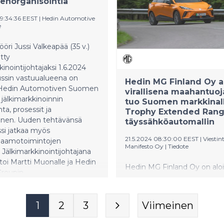
enorganisointia
nelivedon ja 619 hevosvoim
ella 23. syyskuuta 2024.
huipputehojen ansiosta.
09:34:36 EEST
|
Hedin Automotive
e
ööri Jussi Valkeapää (35 v.)
tty
kinointijohtajaksi 1.6.2024
ussin vastuualueena on
Hedin MG Finland Oy al
 Hedin Automotiven Suomen
virallisena maahantuoj
 jälkimarkkinoinnin
tuo Suomen markkinal
nta, prosessit ja
Trophy Extended Rang
inen. Uuden tehtävänsä
täyssähköautomallin
ssi jatkaa myös
21.5.2024 08:30:00 EEST
|
Viestin
rjaamotoimintojen
Manifesto Oy
|
Tiedote
. Jälkimarkkinointijohtajana
toi Martti Muonalle ja Hedin
Hedin MG Finland Oy on aloi
Groupin
toimintansa MG-autojen viral
kinointijohtaja Peter
maahantuojana Suomessa. 
ille.
malliversiona yritys tuo Su
1
2
3
Viimeinen
MG4 Trophy Extended Rang
täyssähköauton, joka tarjoaa