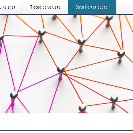
ulkaisijat
Tietoa palvelusta
Osta kertatiedote