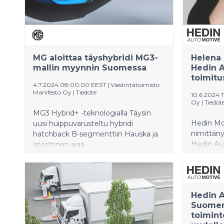
henkilöautoja sekä tarjonneet Škoda-
jälkimarkkinointipalveluita, mukaan
lukien huolto- ja varaosapalvelut.
MG aloittaa täyshybridi MG3-
Helena 
mallin myynnin Suomessa
Hedin 
toimitu
4.7.2024 08:00:00 EEST
|
Viestintätoimisto
Manifesto Oy
|
Tiedote
10.6.2024 
Oy
|
Tiedot
MG3 Hybrid+ -teknologialla Täysin
Hedin Mob
uusi huippuvarusteltu hybridi
nimittän
hatchback B-segmenttiin Hauska ja
Hedin Au
sporttinen ajaa
toimitusj
toiminut
Auto Oy:n
viimeisi
Hedin A
toimitusj
Suomen
elokuull
toimint
aloittaa 