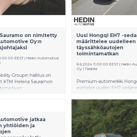
Sauramo on nimitetty
Uusi Hongqi EH7 -sed
Automotive Oy:n
määrittelee uudelleen
sjohtajaksi
täyssähköautojen
toimintamatkan
11:00:00 EEST
|
Hedin Automotive
e
6.6.2024 11:00:00 EEST
|
Hedin A
Oy
|
Tiedote
ility Groupin hallitus on
Premium-automerkki Hong
yt KTM Helena Sauramon
esittelee uuden EH7-sedani
tomotiven
Täyssähköinen EH7 asettaa
ohtajaksi. Sauramo on
standardit toimintamatkalle,
 vuosina 2019–2023 Delta
suorituskyvylle ja tilankäytöl
 toimitusjohtajana sekä
toimintasäde on huikea, jo
mpänä Koivunen Oy:n
utomotive jatkaa
yhdellä latauksella. Lisäksi 
ohtajana, missä hän jatkaa
 yhtiöiden ja
AWD:n 0-100 km/h kiihtyvyy
e 2024 saakka. Sauramo
ojen
3,5 sekuntia – kaksimoottori
uudessa tehtävässään Hedin