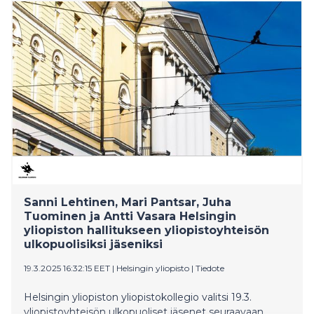
Sanni Lehtinen, Mari Pantsar, Juha
Tuominen ja Antti Vasara Helsingin
yliopiston hallitukseen yliopistoyhteisön
ulkopuolisiksi jäseniksi
19.3.2025 16:32:15 EET
|
Helsingin yliopisto
|
Tiedote
Helsingin yliopiston yliopistokollegio valitsi 19.3.
yliopistoyhteisön ulkopuoliset jäsenet seuraavaan