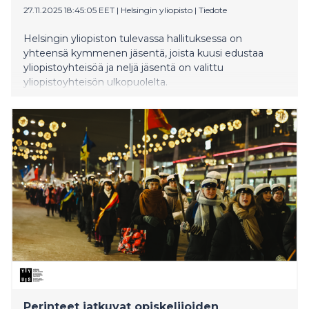
27.11.2025 18:45:05 EET
|
Helsingin yliopisto
|
Tiedote
Helsingin yliopiston tulevassa hallituksessa on
yhteensä kymmenen jäsentä, joista kuusi edustaa
yliopistoyhteisöä ja neljä jäsentä on valittu
yliopistoyhteisön ulkopuolelta.
Perinteet jatkuvat opiskelijoiden