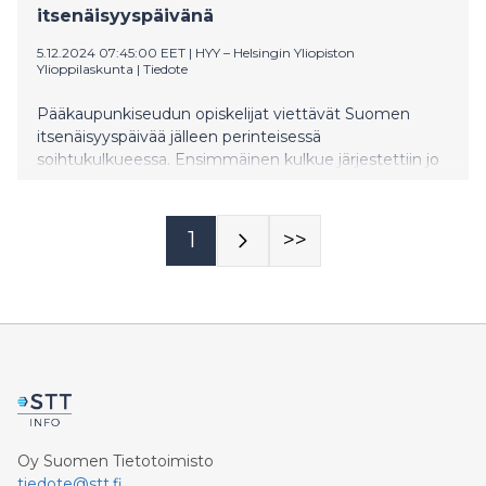
itsenäisyyspäivänä
5.12.2024 07:45:00 EET
|
HYY – Helsingin Yliopiston
Ylioppilaskunta
|
Tiedote
Pääkaupunkiseudun opiskelijat viettävät Suomen
itsenäisyyspäivää jälleen perinteisessä
soihtukulkueessa. Ensimmäinen kulkue järjestettiin jo
vuonna 1951.
1
>>
Oy Suomen Tietotoimisto
tiedote@stt.fi