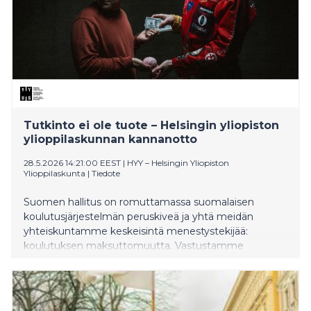
Tutkinto ei ole tuote – Helsingin yliopiston
ylioppilaskunnan kannanotto
28.5.2026 14:21:00 EEST
|
HYY – Helsingin Yliopiston
Ylioppilaskunta
|
Tiedote
Suomen hallitus on romuttamassa suomalaisen
koulutusjärjestelmän peruskiveä ja yhtä meidän
yhteiskuntamme keskeisintä menestystekijää:
koulutuksen maksuttomuutta. Vastustamme
hallituksen esitystä ja kaikkien suomalaisten
välttämättömäksi eduksi vaadimme valmistelun
keskeyttämistä.