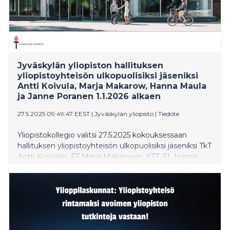
Jyväskylän yliopiston hallituksen
yliopistoyhteisön ulkopuolisiksi jäseniksi
Antti Koivula, Marja Makarow, Hanna Maula
ja Janne Poranen 1.1.2026 alkaen
27.5.2025 09:49:47 EEST
|
Jyväskylän yliopisto
|
Tiedote
Yliopistokollegio valitsi 27.5.2025 kokouksessaan
hallituksen yliopistoyhteisön ulkopuolisiksi jäseniksi TkT
Antti Koivulan, FT Marja Makarowin, KTT, FL Hanna
Maulan ja FT Janne Porasen toimikaudelle 1.1.2026 -
31.12.2027.