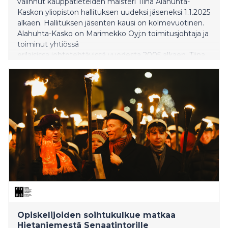
valinnut kauppatieteiden maisteri Tiina Alahuhta-
Kaskon yliopiston hallituksen uudeksi jäseneksi 1.1.2025
alkaen. Hallituksen jäsenten kausi on kolmevuotinen.
Alahuhta-Kasko on Marimekko Oyj:n toimitusjohtaja ja
toiminut yhtiössä
erilaisissa johtotehtävissä vuodesta 2005 alkaen. Tiina
Alahuhta-Kasko tuo Aalto-yliopiston hallitukseen laajaa
käytännön kokemusta liike-elämästä ja johtamisesta
sekä monialaisesta yritys-yliopisto-yhteistyöstä ja
erityisesti luovien alojen kytkemisestä liiketoimintaan.
Tiina Alahuhta-Kaskolla on kauppatieteiden maisterin
tutkinto Helsingin kauppakorkeakoulusta sekä CEMS
Global Alliancen myöntämä CEMS Master in
International Management -tutkinto. Hän on
suorittanut johtamiskoulutusohjelmia Harvard
Business Schoolissa sekä IMD Business Schoolissa.
Hän toimii hallituksen jäsenenä muun muassa
Finnairissa ja Climate Leadership Coalition -
verkostossa. Hän on IMD Business
Schoolin Foundation Boardin jäsen, Aalto-yliop
Opiskelijoiden soihtukulkue matkaa
Hietaniemestä Senaatintorille