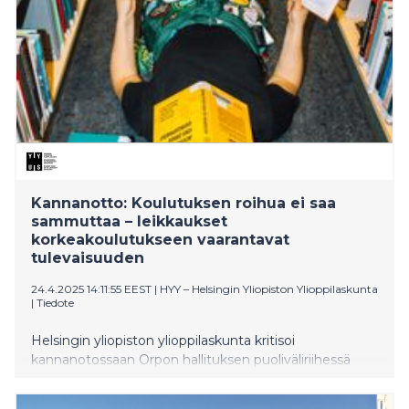
Kannanotto: Koulutuksen roihua ei saa
sammuttaa – leikkaukset
korkeakoulutukseen vaarantavat
tulevaisuuden
24.4.2025 14:11:55 EEST
|
HYY – Helsingin Yliopiston Ylioppilaskunta
|
Tiedote
Helsingin yliopiston ylioppilaskunta kritisoi
kannanotossaan Orpon hallituksen puoliväliriihessä
esitettyjä leikkauksia korkeakoulutuksen
perusrahoitukseen.