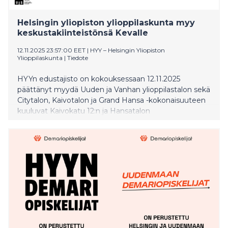
Helsingin yliopiston ylioppilaskunta myy
keskustakiinteistönsä Kevalle
12.11.2025 23:57:00 EET
|
HYY – Helsingin Yliopiston
Ylioppilaskunta
|
Tiedote
HYYn edustajisto on kokouksessaan 12.11.2025
päättänyt myydä Uuden ja Vanhan ylioppilastalon sekä
Citytalon, Kaivotalon ja Grand Hansa -kokonaisuuteen
kuuluvat Kaivokatu 12:n ja Hansatalon
työeläkevakuuttaja Kevalle. Päätös ratkaisee osaltaan
HYYn kiinteistötalouden erittäin haastavan
velkatilanteen ja auttaa turvaamaan ylioppilaskunnan
toiminnan tulevaisuuden.