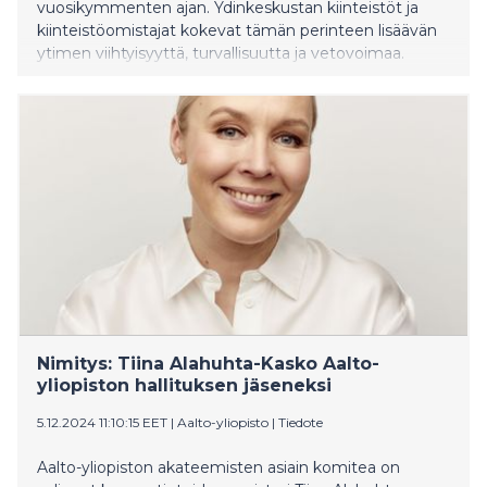
vuosikymmenten ajan. Ydinkeskustan kiinteistöt ja
kiinteistöomistajat kokevat tämän perinteen lisäävän
ytimen viihtyisyyttä, turvallisuutta ja vetovoimaa.
Nimitys: Tiina Alahuhta-Kasko Aalto-
yliopiston hallituksen jäseneksi
5.12.2024 11:10:15 EET
|
Aalto-yliopisto
|
Tiedote
Aalto-yliopiston akateemisten asiain komitea on