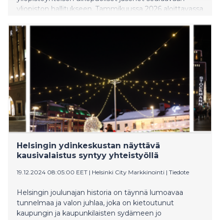
yliopiston hallitukseen. Tammikuussa 2026 aloittavassa
hallituksessa on yhteensä kymmenen jäsentä, joista
kuusi valitaan myöhemmin tänä vuonna
yliopistoyhteisön sisältä.
Helsingin ydinkeskustan näyttävä
kausivalaistus syntyy yhteistyöllä
19.12.2024 08:05:00 EET
|
Helsinki City Markkinointi
|
Tiedote
Helsingin joulunajan historia on täynnä lumoavaa
tunnelmaa ja valon juhlaa, joka on kietoutunut
kaupungin ja kaupunkilaisten sydämeen jo