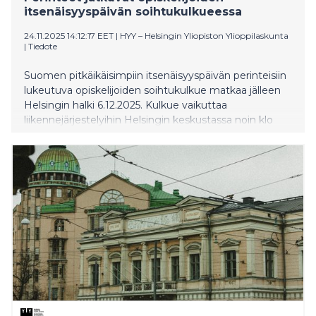
itsenäisyyspäivän soihtukulkueessa
24.11.2025 14:12:17 EET
|
HYY – Helsingin Yliopiston Ylioppilaskunta
|
Tiedote
Suomen pitkäikäisimpiin itsenäisyyspäivän perinteisiin
lukeutuva opiskelijoiden soihtukulkue matkaa jälleen
Helsingin halki 6.12.2025. Kulkue vaikuttaa
liikennejärjestelyihin Helsingin keskustassa noin klo
16.30–17.30 välisenä aikana.