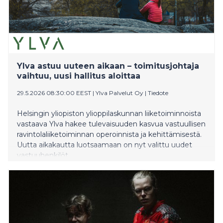
Ylva astuu uuteen aikaan – toimitusjohtaja
vaihtuu, uusi hallitus aloittaa
29.5.2026 08:30:00 EEST
|
Ylva Palvelut Oy
|
Tiedote
Helsingin yliopiston ylioppilaskunnan liiketoiminnoista
vastaava Ylva hakee tulevaisuuden kasvua vastuullisen
ravintolaliiketoiminnan operoinnista ja kehittämisestä.
Uutta aikakautta luotsaamaan on nyt valittu uudet
vastuuhenkilöt.