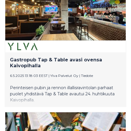
Gastropub Tap & Table avasi ovensa
Kaivopihalla
6.5.2025 13:18:03 EEST
|
Ylva Palvelut Oy
|
Tiedote
Perinteisen pubin ja rennon illallisravintolan parhaat
puolet yhdistävä Tap & Table avautui 24. huhtikuuta
Kaivopihalla.