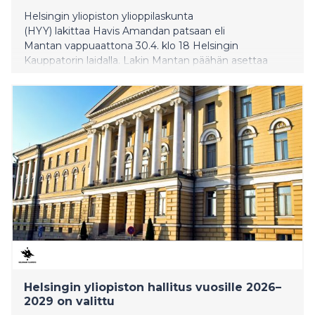
Helsingin yliopiston ylioppilaskunta
(HYY) lakittaa Havis Amandan patsaan eli
Mantan vappuaattona 30.4. klo 18 Helsingin
Kauppatorin laidalla. Lakin Mantan päähän asettaa
Helsingin yliopiston opiskelijoista koostuva
vapaaehtoistiimi Manta Crew, joka myös järjestelee
tapahtumaa.
Helsingin yliopiston hallitus vuosille 2026–
2029 on valittu