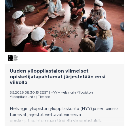
Uuden ylioppilastalon viimeiset
opiskelijatapahtumat järjestetään ensi
viikolla
5.5.2026 08:30:15 EEST
|
HYY – Helsingin Yliopiston
Ylioppilaskunta
|
Tiedote
Helsingin yliopiston ylioppilaskunta (HYY) ja sen piirissä
toimivat järjestöt viettävät viimeisiä
opiskelijatapahtumiaan Uudella ylioppilastalolla
toukokuussa. Viimeiset yhteiset koko talon juhlat