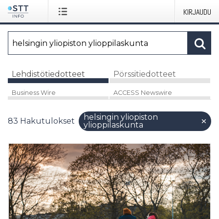
KIRJAUDU
Lehdistötiedotteet
Pörssitiedotteet
Business Wire
ACCESS Newswire
helsingin yliopiston
83
Hakutulokset
ylioppilaskunta