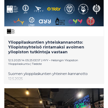
Ylioppilaskuntien yhteiskannanotto:
Yliopistoyhteisö rintamaksi avoimen
yliopiston tutkintoja vastaan
12.5.2025 14:05:25 EEST
|
HYY – Helsingin Yliopiston
Ylioppilaskunta
|
Tiedote
Suomen ylioppilaskuntien yhteinen kannanotto
12.5.2025