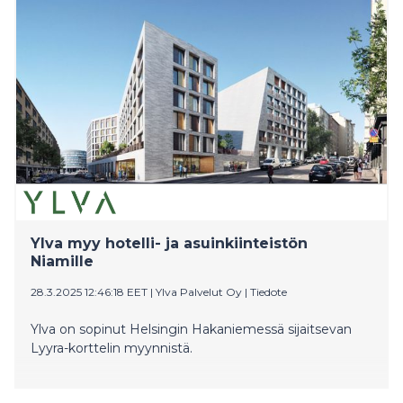
Ylva myy hotelli- ja asuinkiinteistön
Niamille
28.3.2025 12:46:18 EET
|
Ylva Palvelut Oy
|
Tiedote
Ylva on sopinut Helsingin Hakaniemessä sijaitsevan
Lyyra-korttelin myynnistä.