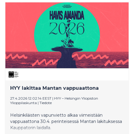
järjestetään Floran päivänä 13.5.2026. Floran juhlinta
alkaa keskipäivällä ja jatkuu keskiyöhön. Tapahtuma
alkaa kello 12 seremoniallisella osuudella Uuden
ylioppilastalon edessä.
HYY lakittaa Mantan vappuaattona
27.4.2026 12:02:14 EEST
|
HYY – Helsingin Yliopiston
Ylioppilaskunta
|
Tiedote
Helsinkiläisten vapunvietto alkaa viimeistään
vappuaattona 30.4. perinteisessä Mantan lakituksessa
Kauppatorin laidalla.