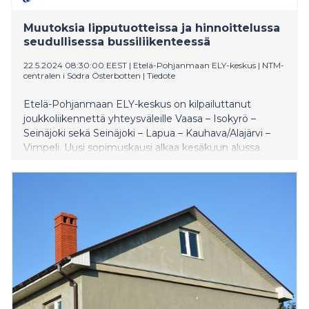
Muutoksia lipputuotteissa ja hinnoittelussa
seudullisessa bussiliikenteessä
22.5.2024 08:30:00 EEST
|
Etelä-Pohjanmaan ELY-keskus | NTM-
centralen i Södra Österbotten
|
Tiedote
Etelä-Pohjanmaan ELY-keskus on kilpailuttanut
joukkoliikennettä yhteysväleille Vaasa – Isokyrö –
Seinäjoki sekä Seinäjoki – Lapua – Kauhava/Alajärvi –
Vimpeli. Uusi sopimuskausi alkaa kesäkuun alussa.
Kyseisillä yhteysväleillä on tulossa aiempaa
edullisempia kertalipputuotteita sekä uusia
houkuttelevampia sarjalipputuotteita. Reitit ja
aikataulut löytyvät valtakunnallisesta reittioppaasta
opas.matka.fi.