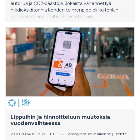
autoilua ja CO2-päästöjä. Jokaista vähennettyä
hiilidioksiditonnia kohden toimenpide oli kuitenkin
kallis verrattuna muihin ilmastotoimiin.
Lippuihin ja hinnoitteluun muutoksia
vuodenvaihteessa
29.10.2024 10:53:20 EET
|
HSL Helsingin seudun liikenne
|
Tiedote