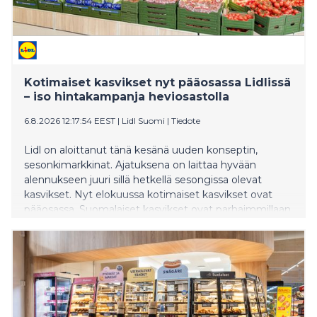
Kotimaiset kasvikset nyt pääosassa Lidlissä
– iso hintakampanja heviosastolla
6.8.2026 12:17:54 EEST
|
Lidl Suomi
|
Tiedote
Lidl on aloittanut tänä kesänä uuden konseptin,
sesonkimarkkinat. Ajatuksena on laittaa hyvään
alennukseen juuri sillä hetkellä sesongissa olevat
kasvikset. Nyt elokuussa kotimaiset kasvikset ovat
pääosassa. Suomalaiset kasvikset ovat parhaimmillaan
juuri nyt, sillä luonnollisen satokauden aikana ne ovat
kaikkein tuoreimpia ja maukkaimpia. Kotimaiset
kasvikset ovat isossa alennuksessa, parhaimmillaan
jopa 40 prosenttia.