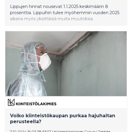
Lippujen hinnat nousevat 1.1.2025 keskimäärin 8
prosenttia. Lippuihin tulee myöhemmin vuoden 2025
aikana myös yksittäisiä muita muutoksia.
Voiko kiinteistökaupan purkaa hajuhaitan
perusteella?
7.10.2024 19:03:38 EEST
|
Kiinteistölakimies Group
|
Tiedote