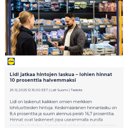
Lidl jatkaa hintojen laskua – lohien hinnat
10 prosenttia halvemmaksi
29.12.2025 12:15:00 EET
|
Lidl Suomi
|
Tiedote
Lidl on laskenut kaikkien omien merkkien
lohituotteiden hintoja. Keskimääräinen hinnanlasku on
8,4 prosenttia ja suurin alennus peräti 16,7 prosenttia.
Hinnat ovat laskeneet jopa useammalla eurolla
tuotetta kohden. Samat, halvat hinnat ovat voimassa