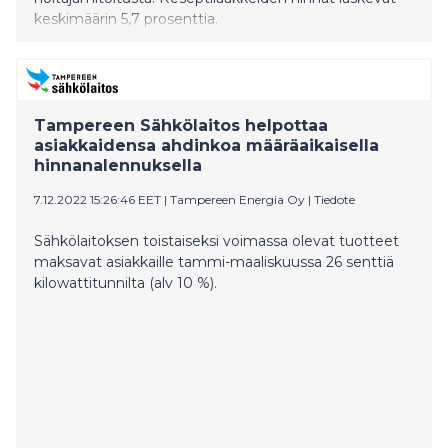
keskimäärin 5,7 prosenttia.
Tampereen Sähkölaitos helpottaa
asiakkaidensa ahdinkoa määräaikaisella
hinnanalennuksella
7.12.2022 15:26:46 EET
|
Tampereen Energia Oy
|
Tiedote
Sähkölaitoksen toistaiseksi voimassa olevat tuotteet
maksavat asiakkaille tammi-maaliskuussa 26 senttiä
kilowattitunnilta (alv 10 %).