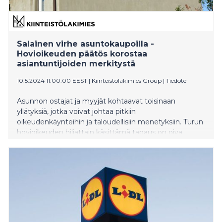
Salainen virhe asuntokaupoilla -
Hovioikeuden päätös korostaa
asiantuntijoiden merkitystä
10.5.2024 11:00:00 EEST
|
Kiinteistölakimies Group
|
Tiedote
Asunnon ostajat ja myyjät kohtaavat toisinaan
yllätyksiä, jotka voivat johtaa pitkiin
oikeudenkäynteihin ja taloudellisiin menetyksiin. Turun
hovioikeuden hiljattain käsittämä tapaus on oiva
esimerkki piilovirheiden aiheuttamista haasteista
asuntokaupoissa.