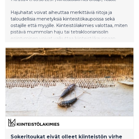
Hajuhaitat voivat aiheuttaa merkittäviä riitoja ja
taloudellisia menetyksiä kiinteistökaupoissa sekä
ostajille että myyjille. Kiinteistölakimies valottaa, miten
pistävä mummolan haju tai tetrakloorianisolin
esiintyminen voivat vaikuttaa kiinteistökauppaan.
Sokeritoukat eivät olleet kiinteistön virhe