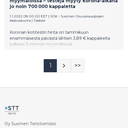
myymälöissä – testejä myyty korona-aikana
jo noin 700 000 kappaletta
1.1.2022 08:00:00 EET
|
SOK - Suomen Osuuskauppojen
Keskuskunta
|
Tiedote
Koronan kotitestin hinta on tammikuun
ensimmäisestä päivästä lähtien 3,89 € kappaleelta
kaikissa S-ryhmän myymälöissä.
1
>>
Oy Suomen Tietotoimisto