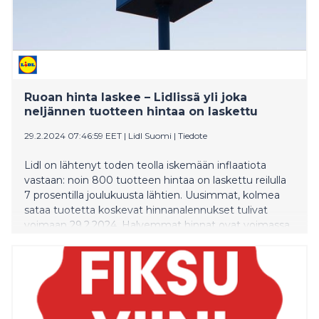
Ruoan hinta laskee – Lidlissä yli joka
neljännen tuotteen hintaa on laskettu
29.2.2024 07:46:59 EET
|
Lidl Suomi
|
Tiedote
Lidl on lähtenyt toden teolla iskemään inflaatiota
vastaan: noin 800 tuotteen hintaa on laskettu reilulla
7 prosentilla joulukuusta lähtien. Uusimmat, kolmea
sataa tuotetta koskevat hinnanalennukset tulivat
voimaan 29.2.2024. Halvemmat hinnat ovat voimassa
kaikissa Lidleissä Hangosta Sodankylään.