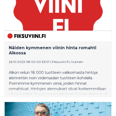
Näiden kymmenen viinin hinta romahti
Alkossa
26.10.2023 08:00:00 EEST
|
Fiksuviini.fi
|
Uutinen
Alkon reilun 18 000 tuotteen valikoimasta hintoja
alennettiin noin viidensadan tuotteen kohdalla.
Poimimme kymmenen viiniä, joiden hinnat
romahtivat. Hintojen alennukset olivat korkeimmillaan
43 prosenttia. Suurin euromääräinen hinnan alennus oli
kaksikymmentäviisieuroa ja kyse oli viskipullosta.
Viineissä suurin hinnanpudotus yksittäisessä
tuotteessa oli viisitoista euroa.