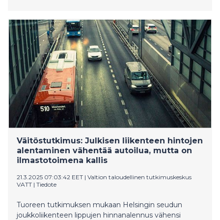
Väitöstutkimus: Julkisen liikenteen hintojen
alentaminen vähentää autoilua, mutta on
ilmastotoimena kallis
21.3.2025 07:03:42 EET
|
Valtion taloudellinen tutkimuskeskus
VATT
|
Tiedote
Tuoreen tutkimuksen mukaan Helsingin seudun
joukkoliikenteen lippujen hinnanalennus vähensi