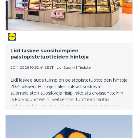
Lidl laskee suosituimpien
paistopistetuotteiden hintoja
20.4.2026 10:52:41 EEST
|
Lidl Suomi
|
Tiedote
Lidl laskee suosituimpien paistopistetuotteiden hintoja
20.4. alkaen. Hintojen alennukset koskevat
suomalaisten suosikkeja riisipiirakoista croissantteihin
ja korvapuusteihin. Seitsemän tuotteen hintaa
lasketaan keskimäärin 13 prosenttia ja voicroissantin
hinta laskee peräti 24 prosenttia.