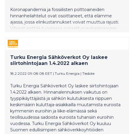
Koronapandemia ja fossiilisten polttoaineiden
hinnanheilahtelut ovat osoittaneet, että elämme
ajassa, jossa elinkustannukset voivat muuttua rajusti.
Vihreät esittää tuoreessa sosiaaliturvaohjelmassaan
keinoja uudistaa sosiaaliturvajärjestelmää niin, että se
olisi joustava ja mahdollistaisi reagoinnin äkillisiinkin
muutoksiin.
Turku Energia Sähköverkot Oy laskee
siirtohintojaan 1.4.2022 alkaen
18.2.2022 09:08:08 EET
|
Turku Energia
|
Tiedote
Turku Energia Sähköverkot Oy laskee siirtohintojaan
1.4.2022 alkaen. Hinnanalennuksen vaikutus on
tyyppikäyttäjästä ja sähkön kulutuksesta riippuen
keskimäärin kuluttaja-asiakkailla muutamista euroista
kymmeniin euroihin ja liike-elämässä sekä
teollisuudessa sadoista euroista tuhansiin euroihin
vuodessa. Turku Energia Sähköverkot Oy kuuluu
Suomen edullisimpien sähköverkkoyhtiöiden