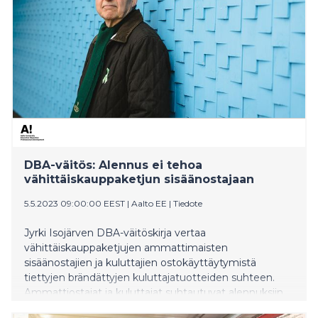
DBA-väitös: Alennus ei tehoa
vähittäiskauppaketjun sisäänostajaan
5.5.2023 09:00:00 EEST
|
Aalto EE
|
Tiedote
Jyrki Isojärven DBA-väitöskirja vertaa
vähittäiskauppaketjujen ammattimaisten
sisäänostajien ja kuluttajien ostokäyttäytymistä
tiettyjen brändättyjen kuluttajatuotteiden suhteen.
Ammattiostajat ja kuluttajat suhtautuvat alennuksiin
eri tavalla.