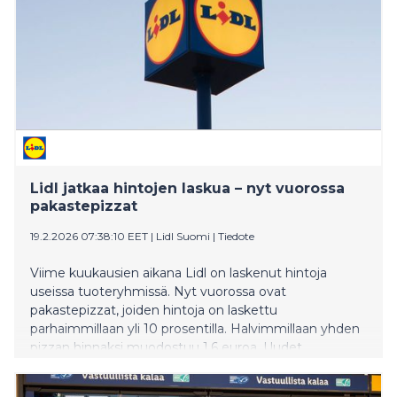
Lidl jatkaa hintojen laskua – nyt vuorossa
pakastepizzat
19.2.2026 07:38:10 EET
|
Lidl Suomi
|
Tiedote
Viime kuukausien aikana Lidl on laskenut hintoja
useissa tuoteryhmissä. Nyt vuorossa ovat
pakastepizzat, joiden hintoja on laskettu
parhaimmillaan yli 10 prosentilla. Halvimmillaan yhden
pizzan hinnaksi muodostuu 1,6 euroa. Uudet,
halvemmat hinnat ovat voimassa kaikissa Lidl-
myymälöissä kautta maan.