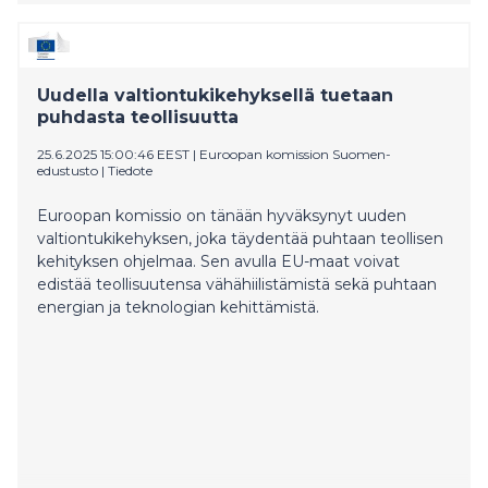
29.12. alkaen kaikissa Lidl-myymälöissä. Lohien
hinnanlasku on osa laajempaa hintojen laskua:
marraskuussa Lidl laski omien merkkien
appelsiinimehujen ja kahvien hinnat.
Uudella valtiontukikehyksellä tuetaan
puhdasta teollisuutta
25.6.2025 15:00:46 EEST
|
Euroopan komission Suomen-
edustusto
|
Tiedote
Euroopan komissio on tänään hyväksynyt uuden
valtiontukikehyksen, joka täydentää puhtaan teollisen
kehityksen ohjelmaa. Sen avulla EU-maat voivat
edistää teollisuutensa vähähiilistämistä sekä puhtaan
energian ja teknologian kehittämistä.