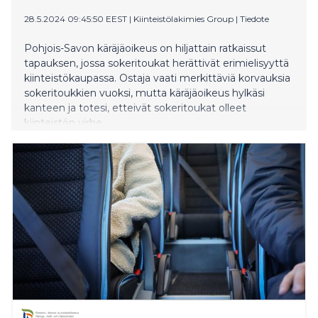
28.5.2024 09:45:50 EEST
|
Kiinteistölakimies Group
|
Tiedote
Pohjois-Savon käräjäoikeus on hiljattain ratkaissut
tapauksen, jossa sokeritoukat herättivät erimielisyyttä
kiinteistökaupassa. Ostaja vaati merkittäviä korvauksia
sokeritoukkien vuoksi, mutta käräjäoikeus hylkäsi
kanteen ja totesi, etteivät sokeritoukat olleet
kiinteistön virhe.