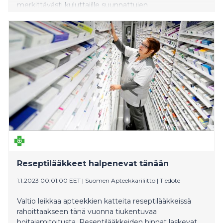
merkittävästi kuluttajille suunnattujen
lämpöpumppujen hintoja. Teko on arvovalinta, jonka
avulla yritys mahdollistaa kuluttajille siirtymisen kohti
energiatehokasta ja hiilineutraalimpaa asumista
varmistaen samalla henkilöstönsä työllisyyden.
Reseptilääkkeet halpenevat tänään
1.1.2023 00:01:00 EET
|
Suomen Apteekkariliitto
|
Tiedote
Valtio leikkaa apteekkien katteita reseptilääkkeissä
rahoittaakseen tänä vuonna tiukentuvaa
hoitajamitoitusta. Reseptilääkkeiden hinnat laskevat