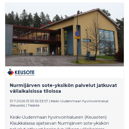
mukana kolmisenkymmentä väkivahvaa naista ja
miestä eri paino- ja ikäluokista. Painavin vetoväline
kilpailussa oli ennätykselliset 33,5 tonnia painava, joka
on suurempi kuin mitä lajin dopingvalvonnan alaisissa
kilpailuissa on vedetty Suomessa!
Nurmijärven sote-yksikön palvelut jatkuvat
väliaikaisissa tiloissa
31.7.2026 13:33:35 EEST
|
Keski-Uudenmaan hyvinvointialue
(Keusote)
|
Tiedote
Keski-Uudenmaan hyvinvointialueen (Keusoten)
Klaukkalassa sijaitsevan Nurmijärven sote-yksikön