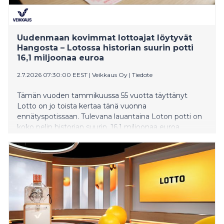
Uudenmaan kovimmat lottoajat löytyvät
Hangosta – Lotossa historian suurin potti
16,1 miljoonaa euroa
2.7.2026 07:30:00 EEST
|
Veikkaus Oy
|
Tiedote
Tämän vuoden tammikuussa 55 vuotta täyttänyt
Lotto on jo toista kertaa tänä vuonna
ennätyspotissaan. Tulevana lauantaina Loton potti on
koko pelin historian suurin, 16,1 miljoonaa euroa.
Veikkauksen tilastot paljastavat, mistä löytyvät
Uudenmaan innokkaimmat lottoajat.