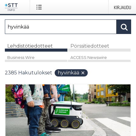
KIRJAUDU
Lehdistötiedotteet
Pörssitiedotteet
Business Wire
ACCESS Newswire
2385
Hakutulokset
hyvinkää