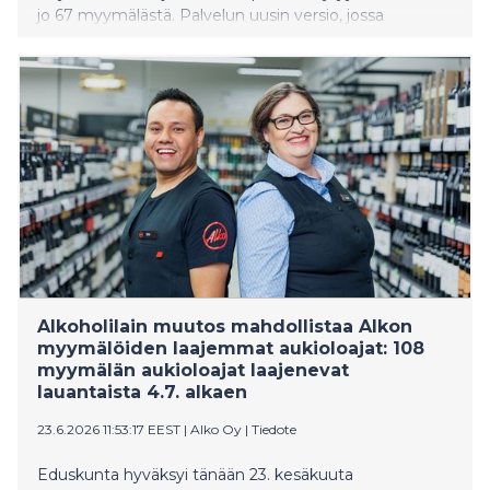
jo 67 myymälästä. Palvelun uusin versio, jossa
skannaus tehdään omalla puhelimella, on
käytössä 7 myymälässä. Mobiili Kerää ja skannaa -
palvelu toimii S-ostoslista-sovelluksessa, joka tarjoaa
asiakkaille muitakin arkea helpottavia ominaisuuksia.
Alkoholilain muutos mahdollistaa Alkon
myymälöiden laajemmat aukioloajat: 108
myymälän aukioloajat laajenevat
lauantaista 4.7. alkaen
23.6.2026 11:53:17 EEST
|
Alko Oy
|
Tiedote
Eduskunta hyväksyi tänään 23. kesäkuuta