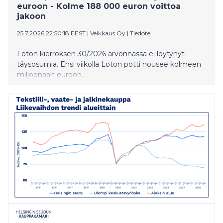
euroon - Kolme 188 000 euron voittoa
jakoon
25.7.2026 22:50:18 EEST
|
Veikkaus Oy
|
Tiedote
Loton kierroksen 30/2026 arvonnassa ei löytynyt
täysosumia. Ensi viikolla Loton potti nousee kolmeen
miljoonaan euroon.