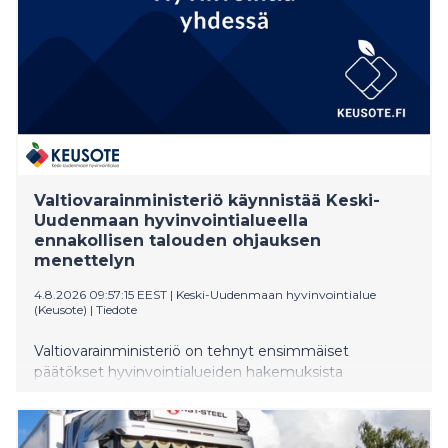
Valtiovarainministeriö käynnistää Keski-
Uudenmaan hyvinvointialueella
ennakollisen talouden ohjauksen
menettelyn
4.8.2026 09:57:15 EEST
|
Keski-Uudenmaan hyvinvointialue
(Keusote)
|
Tiedote
Valtiovarainministeriö on tehnyt ensimmäiset
päätökset hyvinvointialueiden hakemuksista
alijäämien kattamisajan jatkamiseksi. Keski-
Uudenmaan hyvinvointialue (Keusote) haki
mahdollisuutta kattaa taseeseen kertynyt alijäämä