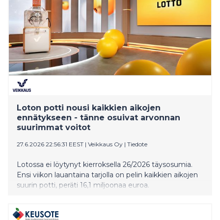
Loton potti nousi kaikkien aikojen
ennätykseen - tänne osuivat arvonnan
suurimmat voitot
27.6.2026 22:56:31 EEST
|
Veikkaus Oy
|
Tiedote
Lotossa ei löytynyt kierroksella 26/2026 täysosumia.
Ensi viikon lauantaina tarjolla on pelin kaikkien aikojen
suurin potti, peräti 16,1 miljoonaa euroa.