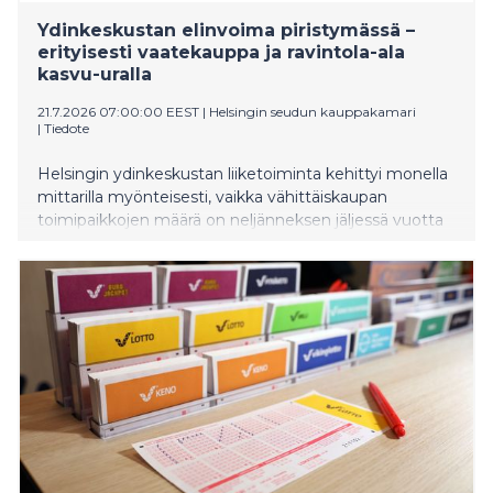
Ydinkeskustan elinvoima piristymässä –
erityisesti vaatekauppa ja ravintola-ala
kasvu-uralla
21.7.2026 07:00:00 EEST
|
Helsingin seudun kauppakamari
|
Tiedote
Helsingin ydinkeskustan liiketoiminta kehittyi monella
mittarilla myönteisesti, vaikka vähittäiskaupan
toimipaikkojen määrä on neljänneksen jäljessä vuotta
2019, käy ilmi Helsingin seudun kauppakamarin
selvityksestä. Tekstiili-, vaate- ja jalkinekaupan
liikevaihdon kasvu on jatkunut vahvana toista vuotta
peräkkäin. Myös ravintola- ja majoitusalan yritykset
ovat kasvu-uralla: ravintoloiden liikevaihto
ydinkeskustassa on kasvanut vuonna 2025 lähes
kymmenen prosenttia verrattuna edelliseen vuoteen.
Hotellien liikevaihto ylittää vuoden 2019 tason.