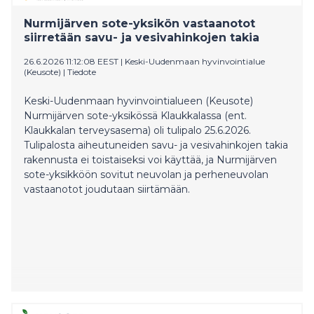
Nurmijärven sote-yksikön vastaanotot
siirretään savu- ja vesivahinkojen takia
26.6.2026 11:12:08 EEST
|
Keski-Uudenmaan hyvinvointialue
(Keusote)
|
Tiedote
Keski-Uudenmaan hyvinvointialueen (Keusote)
Nurmijärven sote-yksikössä Klaukkalassa (ent.
Klaukkalan terveysasema) oli tulipalo 25.6.2026.
Tulipalosta aiheutuneiden savu- ja vesivahinkojen takia
rakennusta ei toistaiseksi voi käyttää, ja Nurmijärven
sote-yksikköön sovitut neuvolan ja perheneuvolan
vastaanotot joudutaan siirtämään.