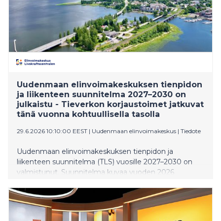
Uudenmaan elinvoimakeskuksen tienpidon
ja liikenteen suunnitelma 2027–2030 on
julkaistu - Tieverkon korjaustoimet jatkuvat
tänä vuonna kohtuullisella tasolla
29.6.2026 10:10:00 EEST
|
Uudenmaan elinvoimakeskus
|
Tiedote
Uudenmaan elinvoimakeskuksen tienpidon ja
liikenteen suunnitelma (TLS) vuosille 2027–2030 on
valmistunut. Suunnitelma kuvaa vuoden 2026
toimintaa, tienpidon nykytilaa ja tulevien vuosien
näkymiä. Se on julkaistu digitaalisesti osoitteessa
www.tienpidonsuunnitelma.fi suomeksi ja ruotsiksi.