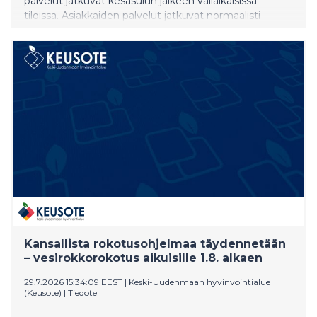
palvelut jatkuvat kesäsulun jälkeen väliaikaisissa
tiloissa. Asiakkaiden palvelut jatkuvat normaalisti
muissa asiointipisteissä, eikä yhteydenottotapoihin
tule muutoksia.
Kansallista rokotusohjelmaa täydennetään
– vesirokkorokotus aikuisille 1.8. alkaen
29.7.2026 15:34:09 EEST
|
Keski-Uudenmaan hyvinvointialue
(Keusote)
|
Tiedote