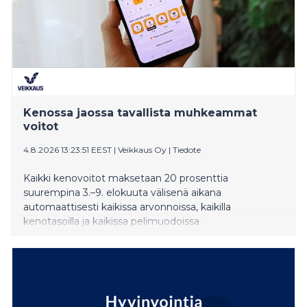
Kenossa jaossa tavallista muhkeammat
voitot
4.8.2026 13:23:51 EEST
|
Veikkaus Oy
|
Tiedote
Kaikki kenovoitot maksetaan 20 prosenttia
suurempina 3.–9. elokuuta välisenä aikana
automaattisesti kaikissa arvonnoissa, kaikilla
kenotasoilla ja kaikissa pelimuodoissa.