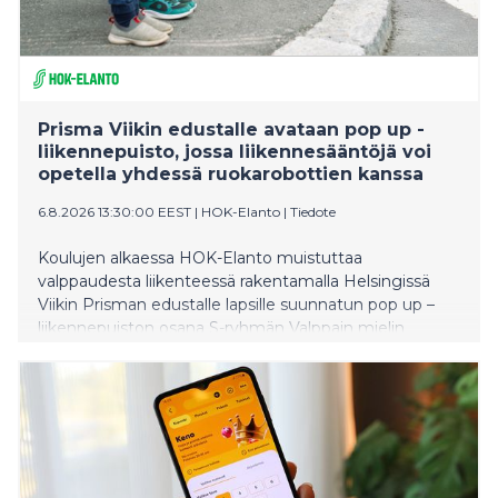
Prisma Viikin edustalle avataan pop up -
liikennepuisto, jossa liikennesääntöjä voi
opetella yhdessä ruokarobottien kanssa
6.8.2026 13:30:00 EEST
|
HOK-Elanto
|
Tiedote
Koulujen alkaessa HOK-Elanto muistuttaa
valppaudesta liikenteessä rakentamalla Helsingissä
Viikin Prisman edustalle lapsille suunnatun pop up –
liikennepuiston osana S-ryhmän Valppain mielin
liikenteessä -kampanjaa. Samalla myös katukuvasta
tutut ruokarobotit levittävät liikenneturvallisuusviestiä
ympäri pääkaupunkiseutua.