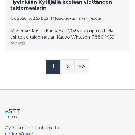
Hyvinkään Kytäjällä kesiään viettäneen
taidemaalarin
15.6.2026 10:13:53 EEST
|
Museokeskus Taika
|
Tiedote
Museokeskus Taikan kesän 2026 pop up-näyttely
esittelee taidemaalari Kaapo Wirtasen (1886–1959)
teoksia.
1
>>
Oy Suomen Tietotoimisto
tiedote@stt.fi