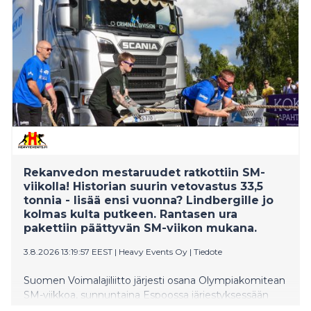
vuoden 2029 loppuun mennessä, mutta ministeriö ei
tehnyt vielä päätöstä hakemuksesta. Sen sijaan
ministeriö käynnistää Keusotella ennakollisen talouden
ohjauksen menettelyn jatkoaikahakemuksen
tarkempaa arviointia varten.
Rekanvedon mestaruudet ratkottiin SM-
viikolla! Historian suurin vetovastus 33,5
tonnia - lisää ensi vuonna? Lindbergille jo
kolmas kulta putkeen. Rantasen ura
pakettiin päättyvän SM-viikon mukana.
3.8.2026 13:19:57 EEST
|
Heavy Events Oy
|
Tiedote
Suomen Voimalajiliitto järjesti osana Olympiakomitean
SM-viikkoa, sunnuntaina Espoossa järjestyksessään
kolmannet Rekanvedon SM-kilpailut. Kilpailussa oli