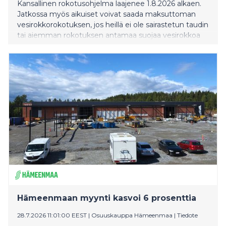
Kansallinen rokotusohjelma laajenee 1.8.2026 alkaen.
Jatkossa myös aikuiset voivat saada maksuttoman
vesirokkorokotuksen, jos heillä ei ole sairastetun taudin
tai aiemman rokotuksen antamaa suojaa vesirokkoa
vastaan.
Hämeenmaan myynti kasvoi 6 prosenttia
28.7.2026 11:01:00 EEST
|
Osuuskauppa Hämeenmaa
|
Tiedote