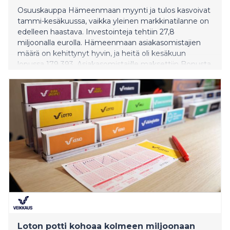
Osuuskauppa Hämeenmaan myynti ja tulos kasvoivat
tammi-kesäkuussa, vaikka yleinen markkinatilanne on
edelleen haastava. Investointeja tehtiin 27,8
miljoonalla eurolla. Hämeenmaan asiakasomistajien
määrä on kehittynyt hyvin, ja heitä oli kesäkuun
lopussa 179 393. Asiakasomistajille maksettiin Bonusta
20,2 miljoonaa euroa.
Loton potti kohoaa kolmeen miljoonaan