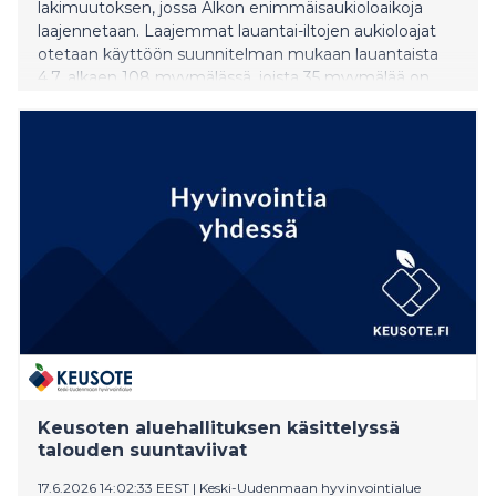
lakimuutoksen, jossa Alkon enimmäisaukioloaikoja
laajennetaan. Laajemmat lauantai-iltojen aukioloajat
otetaan käyttöön suunnitelman mukaan lauantaista
4.7. alkaen 108 myymälässä, joista 35 myymälää on
jatkossa auki myös sunnuntaisin.
Keusoten aluehallituksen käsittelyssä
talouden suuntaviivat
17.6.2026 14:02:33 EEST
|
Keski-Uudenmaan hyvinvointialue