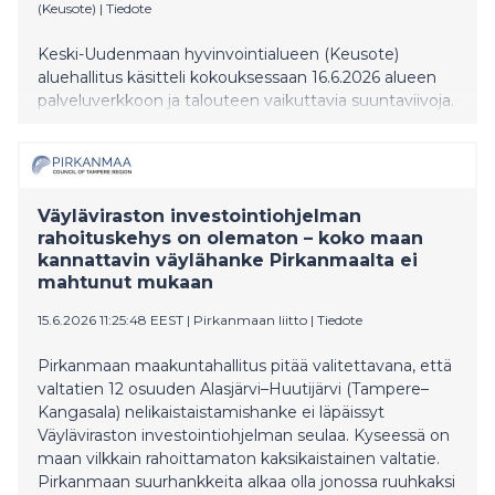
(Keusote)
|
Tiedote
Keski-Uudenmaan hyvinvointialueen (Keusote)
aluehallitus käsitteli kokouksessaan 16.6.2026 alueen
palveluverkkoon ja talouteen vaikuttavia suuntaviivoja.
Väyläviraston investointiohjelman
rahoituskehys on olematon – koko maan
kannattavin väylähanke Pirkanmaalta ei
mahtunut mukaan
15.6.2026 11:25:48 EEST
|
Pirkanmaan liitto
|
Tiedote
Pirkanmaan maakuntahallitus pitää valitettavana, että
valtatien 12 osuuden Alasjärvi–Huutijärvi (Tampere–
Kangasala) nelikaistaistamishanke ei läpäissyt
Väyläviraston investointiohjelman seulaa. Kyseessä on
maan vilkkain rahoittamaton kaksikaistainen valtatie.
Pirkanmaan suurhankkeita alkaa olla jonossa ruuhkaksi