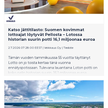
Katso jättitilasto: Suomen kovimmat
lottoajat löytyvät Pellosta – Lotossa
historian suurin potti 16,1 miljoonaa euroa
2.7.2026 07:28:00 EEST
|
Veikkaus Oy
|
Tiedote
Tämän vuoden tammikuussa 55 vuotta täyttänyt
Lotto on jo toista kertaa tänä vuonna
ennätyspotissaan. Tulevana lauantaina Loton potti on
koko pelin historian suurin, 16,1 miljoonaa euroa.
Veikkauksen tilastot paljastavat, mistä löytyvät
Suomen innokkaimmat ja toisaalta maltillisimmat
lottoajat.