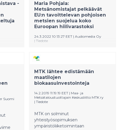
istava -
Maria Pohjala:
Metsänomistajat pelkäävät
en
EU:n tavoittelevan pohjoisen
eltuja
metsien suojelua koko
Euroopan hiilivarastoksi
24.3.2022 10:13:27 EET
|
Audiomedia Oy
|
Tiedote
 tiedotti
EU:n komissio valmistelee parhaillaan
useita Suomenkin metsätalouteen
vaikuttavia esityksiä. Metsätalouden
ppakamari
kannalta haastavana esimerkkinä
MTK lähtee edistämään
Euroopan metsänomistajien
maatilojen
 on
teen
biokaasuinvestointeja
etujärjestön CEPF:n pohjoismaiden
 ilmaston
edustaja Maria Pohjala pitää
nata
14.2.2019 11:19:19 EET
|
Maa- ja
maankäyttöä säätelevää LULUCF
vaan
Metsätaloustuottajain Keskusliitto MTK ry
er Suomi
asetusta. Se määrittelee, miten
yisin ja
|
Tiedote
metsien päästöt ja nielut sisällytetään
EU:n ilmastotavoitteisiin. - Siinä
MTK on solminut
suuden
nut
ratkaistaan, annetaanko muiden
yhteistyösopimuksen
sektoreiden jatkaa päästöjen
ympäristöliiketoimintaan
 viime