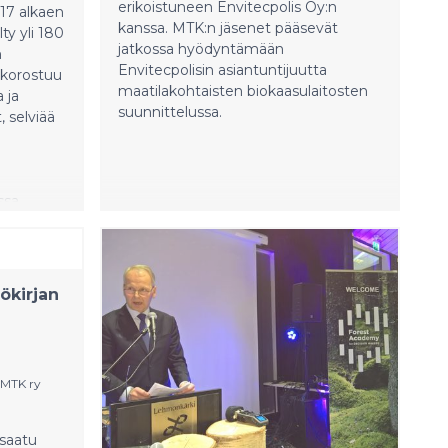
tupruttamista ja metsien käyttöä
erikoistuneen Envitecpolis Oy:n
17 alkaen
vähennetään nielujen
kanssa. MTK:n jäsenet pääsevät
ty yli 180
kasvattamiseksi. Suomalaiset
jatkossa hyödyntämään
n
metsänomistajat kysyvät, jääväkö
Envitecpolisin asiantuntijuutta
a korostuu
heidän metsänsä nielureservaateiksi
maatilakohtaisten biokaasulaitosten
 ja
vai kannattaako vielä ylipäätään jatkaa
suunnittelussa.
t, selviää
metsien hoitamista.
ssa
a
ökirjan
o MTK ry
saatu