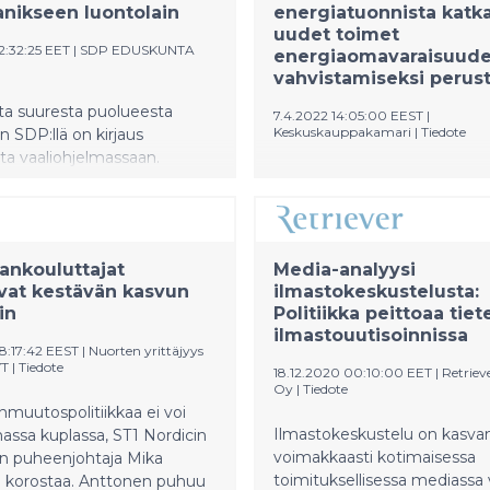
nikseen luontolain
energiatuonnista katka
uudet toimet
2:32:25 EET
|
SDP EDUSKUNTA
energiaomavaraisuud
vahvistamiseksi perust
ta suuresta puolueesta
7.4.2022 14:05:00 EEST
|
Keskuskauppakamari
|
Tiedote
n SDP:llä on kirjaus
sta vaaliohjelmassaan.
Varautumisen ministeriryhmä
mme luontopolitiikka
tänään toimista
ilmastolain kaltaisen
energiaomavaraisuuden
, joka antaisi ryhtiä
vahvistamiseksi. Keskuskau
oisuuskriisin
ankouluttajat
pitää kokonaisuutta hyvänä.
Media-analyysi
iseen,
vat kestävän kasvun
ilmastokeskustelusta:
Energiariippuvuus Venäjästä
övaliokunnan jäsen Johan
in
Politiikka peittoaa tie
katkaistava turvallisuuden ja
m (sd.) kiteyttää.
ilmastouutisoinnissa
vuoksi. Tulevaisuutta ei kan
8:17:42 EEST
|
Nuorten yrittäjyys
rakentaa fossiilisten varaan, 
YT
|
Tiedote
18.12.2020 00:10:00 EET
|
Retriev
puhdas energia on kilpailukyk
Oy
|
Tiedote
kestävin ratkaisu Suomen ja
nmuutospolitiikkaa ei voi
Euroopan energiaomavarai
Ilmastokeskustelu on kasva
ssa kuplassa, ST1 Nordicin
turvaamiseksi.
voimakkaasti kotimaisessa
en puheenjohtaja Mika
toimituksellisessa mediassa
 korostaa. Anttonen puhuu