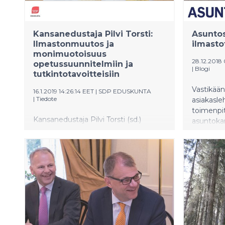
Kansanedustaja Pilvi Torsti:
Asuntos
Ilmastonmuutos ja
ilmasto
monimuotoisuus
28.12.2018
opetussuunnitelmiin ja
|
Blogi
tutkintotavoitteisiin
Vastikään
16.1.2019 14:26:14 EET
|
SDP EDUSKUNTA
|
Tiedote
asiakasl
toimenpit
Kansanedustaja Pilvi Torsti (sd.)
asuntokan
esittää, että ilmastonmuutos on
pienentäm
nostettava kiireellisesti
meidät i
koulutuksemme perussisältöihin.
Tarvitsemme sitovia ratkaisuja, jotka
koskevat opetussuunnitelmia ja
tutkintotavoitteita peruskoulussa,
lukioissa ja ammatillisissa
oppilaitoksissa.