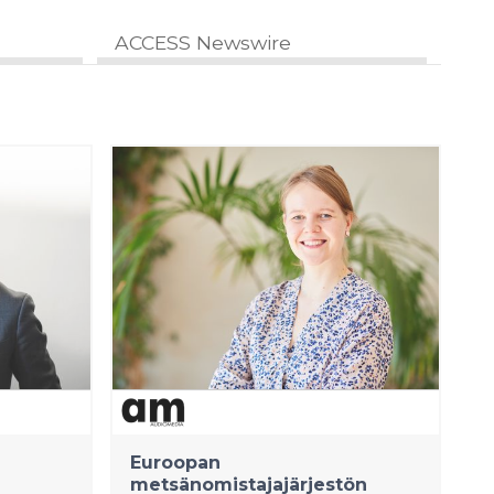
ACCESS Newswire
Euroopan
metsänomistajajärjestön