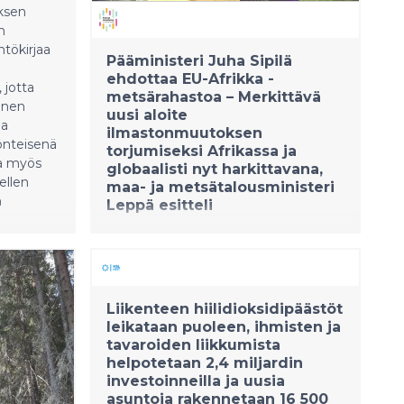
ksen
n
ntökirjaa
Pääministeri Juha Sipilä
ehdottaa EU-Afrikka -
 jotta
metsärahastoa – Merkittävä
inen
uusi aloite
aa
ilmastonmuutoksen
önteisenä
torjumiseksi Afrikassa ja
a myös
globaalisti nyt harkittavana,
ellen
maa- ja metsätalousministeri
n
Leppä esitteli
21.11.2018 19:07:11 EET
|
Forest Academy
|
Tiedote
Suomi on ehdottanut merkittävää
uutta aloitetta ilmastonmuutoksen
Liikenteen hiilidioksidipäästöt
torjumiseksi metsittämisen avulla,
leikataan puoleen, ihmisten ja
EU-Afrikka -kumppanuuden kautta.
tavaroiden liikkumista
Pääministeri Juha Sipilä on jo
helpotetaan 2,4 miljardin
investoinneilla ja uusia
keskustellut Suomen aloitteesta
asuntoja rakennetaan 16 500
Euroopan komission puheenjohtajan