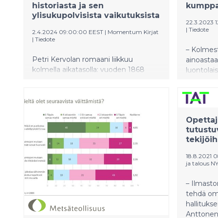
historiasta ja sen
kumppa
ylisukupolvisista vaikutuksista
22.3.2023 1
|
Tiedote
2.4.2024 09:00:00 EEST
|
Momentum Kirjat
|
Tiedote
– Kolmes
Petri Kervolan romaani liikkuu
ainoastaa
kolmella aikatasolla: vuoden 1868
luontolai
nälkävuodessa, 1900-luvun lopulla
Mielestä
sekä vuodessa 2018, aikana ennen
tarvitsee 
koronapandemiaa ja Ukrainan sotaa.
luontolain
monimuot
Opettaj
ratkaisem
tutustu
ympärist
tekijöih
Kvarnströ
18.8.2021 0
ja talous N
– Ilmasto
tehdä oma
hallituks
Anttonen