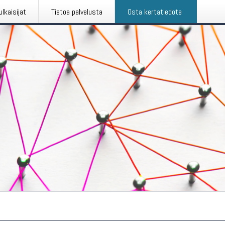
ulkaisijat
Tietoa palvelusta
Osta kertatiedote