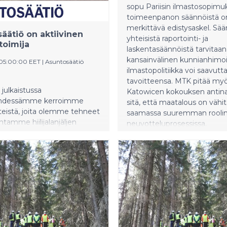
sopu Pariisin ilmastosopimu
toimeenpanon säännöistä o
merkittävä edistysaskel. Sää
äätiö on aktiivinen
yhteisistä raportointi- ja
toimija
laskentasäännöistä tarvitaan,
kansainvälinen kunnianhimo
 05:00:00 EET
|
Asuntosäätiö
ilmastopolitiikka voi saavutt
tavoitteensa. MTK pitää my
 julkaistussa
Katowicen kokouksen antin
ehdessämme kerroimme
sitä, että maatalous on vähit
eistä, joita olemme tehneet
saamassa suuremman rooli
tamme hiilijalanjäljen
neuvotteluprosessissa.
iseksi. Listan pituus yllätti
tsemmekin.