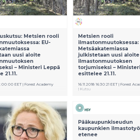
uskutsu: Metsien rooli
Metsien rooli
onmuutoksessa: EU-
ilmastonmuutoksessa:
katemiassa
Metsäakatemiassa
taan uusi aloite
julkistetaan uusi aloite
onmuutoksen
ilmastonmuutoksen
seksi – Ministeri Leppä
torjumiseksi – Minister
e 21.11.
esittelee 21.11.
12:00:00 EET
|
Forest Academy
16.11.2018 16:30:21 EET
|
Forest Ac
|
Kutsu
Ruotsi järjestävät yhdessä
Suomi ja Ruotsi järjestävät 
sen Metsäakatemian EU-
ensimmäisen Metsäakatemi
le (Forest Academy for EU
päättäjille (Forest Academy 
Makers) 21.11.−23.11.2018.
Decision Makers) 21.11.−23.11
Pääkaupunkiseudun
etsätalousministeri Jari
Maa- ja metsätalousministeri
kaupunkien ilmastotyö
etenee
hänen ruotsalainen
Leppä ja hänen ruotsalainen