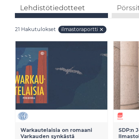
Lehdistötiedotteet
Pörssi
21
Hakutulokset
ilmastoraportti
Warkautelaisia on romaani
SDP:n J
Varkauden synkästä
Ilmasto