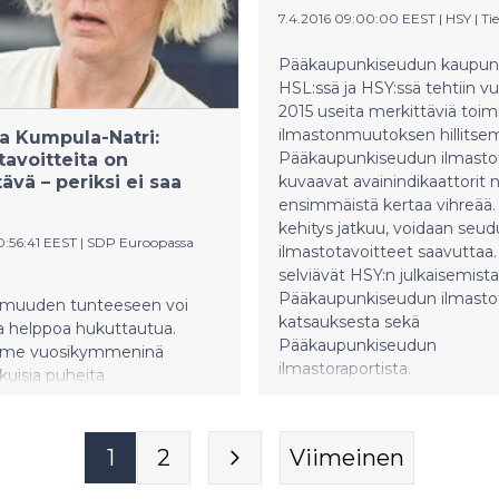
a Sven-Erik Bucht kertovat
kollegansa Sven-Erik Bucht 
7.4.2016 09:00:00 EEST
|
HSY
|
Ti
taloudesta ja metsien
metsäbiotaloudesta ja mets
sestä ilmastonmuutoksen
merkityksestä ilmastonmuu
Pääkaupunkiseudun kaupung
essa heti Metsäakatemian
torjumisessa heti Metsäaka
HSL:ssä ja HSY:ssä tehtiin v
skiviikkoiltana 21.
aluksi, keskiviikkoiltana 21.
2015 useita merkittäviä toim
ta Asikkalassa pidettävässä
marraskuuta Asikkalassa pid
ilmastonmuutoksen hillitsem
a Kumpula-Natri:
ilaisuudessa.
lehdistötilaisuudessa.
Pääkaupunkiseudun ilmasto
tavoitteita on
tävä – periksi ei saa
kuvaavat avainindikaattorit 
ensimmäistä kertaa vihreää.
kehitys jatkuu, voidaan seu
0:56:41 EEST
|
SDP Euroopassa
ilmastotavoitteet saavuttaa.
selviävät HSY:n julkaisemista
Pääkaupunkiseudun ilmastot
muuden tunteeseen voi
katsauksesta sekä
la helppoa hukuttautua.
Pääkaupunkiseudun
ime vuosikymmeninä
ilmastoraportista.
ukuisia puheita
muutoksesta ja sen
, osoitettu tutkimuksella
n todella lämpenevän
1
2
Viimeinen
 toimien seurauksesta sekä
toteutettu sopimuksia