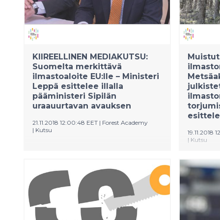
KIIREELLINEN MEDIAKUTSU:
Muistut
Suomelta merkittävä
ilmast
ilmastoaloite EU:lle – Ministeri
Metsäa
Leppä esittelee illalla
julkiste
pääministeri Sipilän
ilmast
uraauurtavan avauksen
torjumi
esittele
21.11.2018 12:00:48 EET
|
Forest Academy
|
Kutsu
19.11.2018 
|
Kutsu
Pääministeri Sipilän merkittävä uusi
Suomi ja 
ilmastoaloite Euroopan unionille
ensimmäi
nousee päärooliin, kun Suomen ja
päättäjil
Ruotsin yhdessä järjestämä
Decision 
ensimmäinen Metsäakatemia EU-
Maa- ja m
päättäjille (Forest Academy for EU
Leppä ja 
Decision Makers) tänään alkaa. Maa-