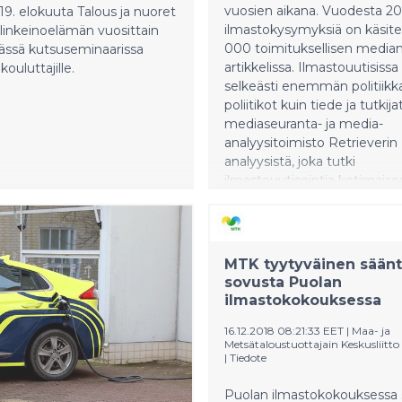
vuosien aikana. Vuodesta 20
 19. elokuuta Talous ja nuoret
ilmastokysymyksiä on käsitel
elinkeinoelämän vuosittain
000 toimituksellisen media
ässä kutsuseminaarissa
artikkelissa. Ilmastouutisiss
ouluttajille.
selkeästi enemmän politiikka
poliitikot kuin tiede ja tutkija
mediaseuranta- ja media-
analyysitoimisto Retrieverin
analyysistä, joka tutki
ilmastouutisointia kotimaise
mediassa tammikuun 2017 j
marraskuun 2020 välillä.
MTK tyytyväinen säänt
sovusta Puolan
ilmastokokouksessa
16.12.2018 08:21:33 EET
|
Maa- ja
Metsätaloustuottajain Keskusliitt
|
Tiedote
Puolan ilmastokokouksessa 