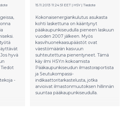
kertovat
omalta osaltaan lausuntokierrokselle
edote
15.11.2013 11:24:51 EET
|
HSY
|
Tiedote
ien
tänään tiistaina.
toksen
eissa,
Kokonaisenergiankulutus asukasta
temian
uonna
kohti laskettuna on kääntynyt
ia
pääkaupunkiseudulla pieneen laskuun
ettävässä
iseksi.
vuoden 2007 jälkeen. Myös
työtä
kasvihuonekaasupäästöt ovat
näyttävät
väestömäärän kasvuun
 Jos hyvä
suhteutettuna pienentyneet. Tämä
dun
käy ilmi HSY:n kokoamista
 Tiedot
Pääkaupunkiseudun ilmastoraportista
ja Seutukompassi-
ekoja -
indikaattoritarkastelusta, jotka
arvioivat ilmastonmuutoksen hillinnän
suuntaa pääkaupunkiseudulla.