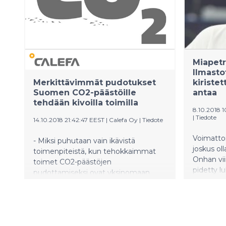
kollegans
ja metsätalousministeri Jari Leppä
metsäbio
esittelee Sipilän ehdotuksen
merkityk
kansainväliselle yleisölle heti
torjumis
akatemian aluksi, keskiviikkoiltana
aluksi, ke
Asikkalassa klo 18.15 pidettävässä
marraskuu
lehdistötilaisuudessa. Sekä Sipilä että
Miapetr
lehdistöt
Leppä ovat jo keskustelleet
Ilmasto
uraauurtavasta ilmastoavauksesta
Merkittävimmät pudotukset
kiristet
EU-johdon kanssa.
Suomen CO2-päästöille
antaa
tehdään kivoilla toimilla
8.10.2018 1
|
Tiedote
14.10.2018 21:42:47 EEST
|
Calefa Oy
|
Tiedote
Voimatto
- Miksi puhutaan vain ikävistä
joskus ol
toimenpiteistä, kun tehokkaimmat
Onhan vi
toimet CO2-päästöjen
pidetty l
pudottamiseksi ovat yksinomaan
ilmaston
mukavia, kysyy energian
vaaroista
uusiokäyttöön erikoistuneen Calefa
maapallo
Oy:n osakas DI Antti Porkka.
ihmisten
tehty ja 