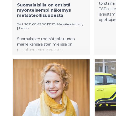
torstaina
Suomalaisilla on entistä
TATin ja 
myönteisempi näkemys
järjestäm
metsäteollisuudesta
opettajank
24.9.2021 08:45:00 EEST
|
Metsäteollisuus ry
|
Tiedote
Suomalaisen metsäteollisuuden
maine kansalaisten mielissä on
parantunut viime vuosina.
Näkemykset metsäteollisuuden
roolista niin työllistäjänä,
vientiteollisuudessa, verojen
maksajana ja aluetalouden
vahvistajana, suomalaisen
hyvinvoinnin rakentajana kuten myös
ilmastonmuutoksen torjunnassa
arvioidaan nyt selvästi
merkittävämmäksi kuin vuonna 2018,
jolloin tehtiin vastaava
kyselytutkimus.