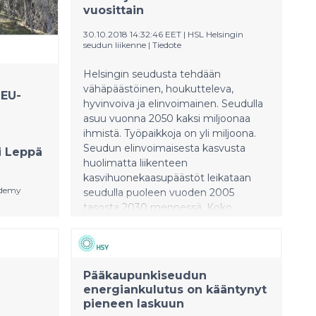
vuosittain
Jean-Claude Junckerin kanssa. Maa-
ja metsätalousministeri Jari Leppä on
30.10.2018 14:32:46 EET
|
HSL Helsingin
informoinut EU:n
seudun liikenne
|
Tiedote
maatalouskomissaaria Phil Hogania
sekä muita EU-maita aloitteesta.
Helsingin seudusta tehdään
Aloitteen esitteli tänään ministeri
vähäpäästöinen, houkutteleva,
 EU-
Leppä ensimmäisessä EU-
hyvinvoiva ja elinvoimainen. Seudulla
päätöksentekijöille pidettävässä
asuu vuonna 2050 kaksi miljoonaa
Metsäakatemiassa, jonka järjestävät
ihmistä. Työpaikkoja on yli miljoona.
Suomi ja Ruotsi yhdessä.
Seudun elinvoimaisesta kasvusta
i Leppä
huolimatta liikenteen
kasvihuonekaasupäästöt leikataan
ademy
seudulla puoleen vuoden 2005
tasosta 2030 mennessä. Koko
seudun yhteistyönä tehty
yhdessä
maankäytön, asumisen ja liikenteen
an EU-
MAL 2019 -suunnitelma osoittaa,
for EU
miten Helsingin seudun kunnat ja
.2018.
Pääkaupunkiseudun
valtio toteuttavat nämä asettamansa
 Jari
energiankulutus on kääntynyt
tavoitteet 12 vuodessa. HSL:n hallitus
pieneen laskuun
lähetti suunnitelman luonnoksen