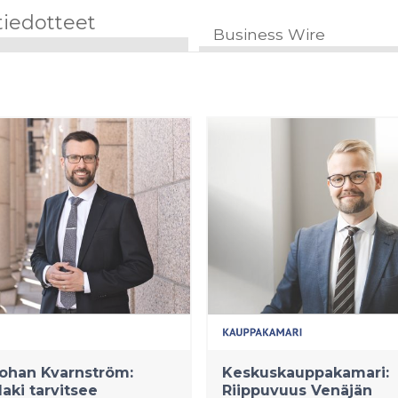
tiedotteet
Business Wire
ohan Kvarnström:
Keskuskauppakamari:
laki tarvitsee
Riippuvuus Venäjän