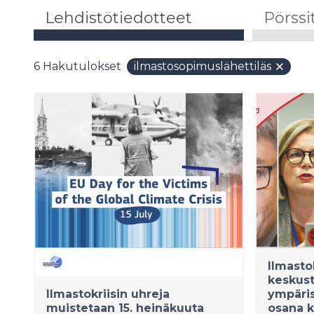
Lehdistötiedotteet
Pörssi
6
Hakutulokset
ilmastosopimuslähettiläs
Ilmastol
keskus
Ilmastokriisin uhreja
ympäris
muistetaan 15. heinäkuuta
osana k