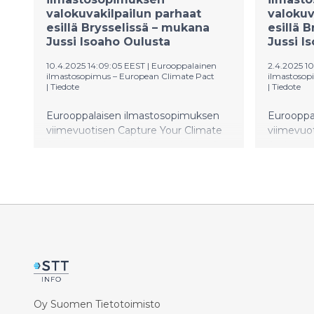
ympäristö
valokuvakilpailun parhaat
valokuv
Multala. 
esillä Brysselissä – mukana
esillä 
tilaisuud
Jussi Isoaho Oulusta
Jussi I
10.4.2025 14:09:05 EEST
|
Eurooppalainen
2.4.2025 10
ilmastosopimus – European Climate Pact
ilmastosop
|
Tiedote
|
Tiedote
Eurooppalaisen ilmastosopimuksen
Eurooppa
viimevuotisen Capture Your Climate
viimevuo
Action -valokuvakilpailun voittajatyöt
Action -v
olivat esillä sopimuksen
olivat es
vuositapahtumassa Brysselissä
vuositap
maaliskuussa. Paikalla näyttelyn
maaliskuu
avajaisissa oli myös valokuvakilpailun
avajaisis
yleisöäänestyksen kuvallaan
yleisöään
Kuusamon Kitkajoelta voittanut Jussi
Isoaho Ou
Isoaho Oulusta. Näyttely on avoinna
Brysselissä toukokuun 2. päivään asti.
Oy Suomen Tietotoimisto