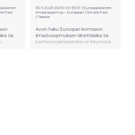
ppalainen
30.9.2025 06:30:00 EEST
|
Eurooppalainen
te Pact
ilmastosopimus – European Climate Pact
|
Tiedote
sion
Avoin haku Euroopan komission
ksi tai
ilmastosopimuksen lähettilääksi tai
u
partneriorganisaatioksi on käynnissä
okakuun
sopimuksen verkkosivulla lokakuun 15.
et
päivään asti. Vapaaehtoiset
vat osa
ilmastosopimuslähettiläät ovat osa
ikuttajien
Euroopan laajuista ilmastovaikuttajien
verkostoa. Partnerit ovat
äisessä
organisaatioita, jotka päivittäisessä
saan
toiminnassaan ja verkostoissaan
n
edistävät ilmastosopimuksen
tavoitteita.