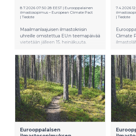
8.7.2026 07:50:28 EEST
|
Eurooppalainen
7.4.2026 12
ilmastosopimus – European Climate Pact
ilmastosop
|
Tiedote
|
Tiedote
Maailmanlaajuisen ilmastokriisin
Eurooppa
uhreille omistettua EU:n teemapäivää
Climate P
vietetään jälleen 15. heinäkuuta.
ilmastolä
Eurooppalaisen ilmastosopimuksen,
keskustel
Climate Pactin suomalaiset lähettiläät
ympäristö
vaativat konkreettisia toimia
kokonaistu
ilmastonmuutoksen hillitsemiseksi ja
päättäjät
sään ääri-ilmiöihin varautumiseksi.
kokoava K
turvallist
järjestetä
10-12 Eur
komissio
Malminkatu
päättäjiä 
puolueist
runsas j
Eurooppalaisen
Euroop
puheenjo
ilmastosopimuksen
ilmast