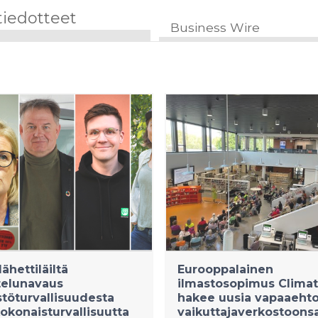
tiedotteet
Business Wire
ähettiläiltä
Eurooppalainen
telunavaus
ilmastosopimus Climat
töturvallisuudesta
hakee uusia vapaaehto
okonaisturvallisuutta
vaikuttajaverkostoons