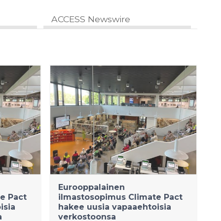
ACCESS Newswire
Eurooppalainen
e Pact
ilmastosopimus Climate Pact
isia
hakee uusia vapaaehtoisia
a
verkostoonsa