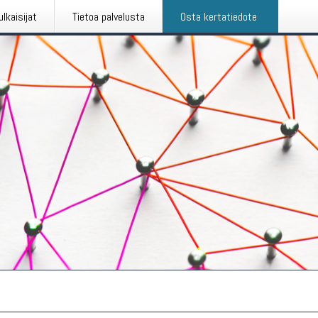
ulkaisijat
Tietoa palvelusta
Osta kertatiedote