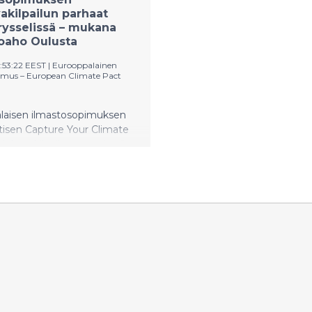
- ja ilmastoministeri Sari
akilpailun parhaat
Puolueiden edustajat ja
Brysselissä – mukana
en ohjelma
soaho Oulusta
:53:22 EEST
|
Eurooppalainen
imus – European Climate Pact
laisen ilmastosopimuksen
tisen Capture Your Climate
alokuvakilpailun voittajatyöt
illä sopimuksen
ahtumassa Brysselissä
ssa. Paikalla näyttelyn
sa oli myös valokuvakilpailun
estyksen voittanut Jussi
lusta.