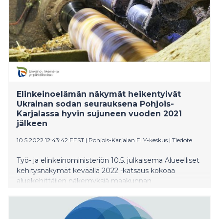
Elinkeinoelämän näkymät heikentyivät
Ukrainan sodan seurauksena Pohjois-
Karjalassa hyvin sujuneen vuoden 2021
jälkeen
10.5.2022 12:43:42 EEST
|
Pohjois-Karjalan ELY-keskus
|
Tiedote
Työ- ja elinkeinoministeriön 10.5. julkaisema Alueelliset
kehitysnäkymät keväällä 2022 -katsaus kokoaa
aluekehittäjien näkemyksiä maakunnan
tulevaisuudesta. Ukrainan sota vaikuttaa erityisesti Itä-
Suomen maakuntiin, joissa yhteydet Venäjälle ovat
tärkeä osa aluetaloutta.