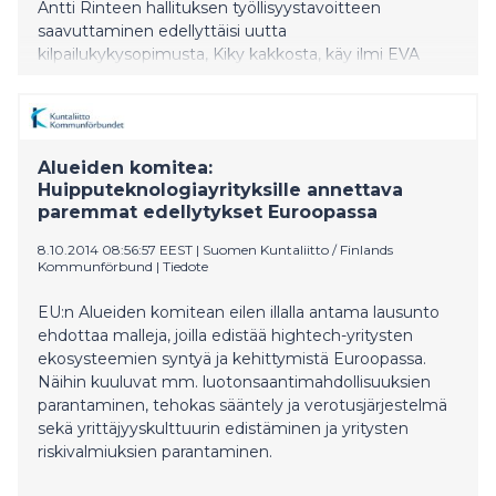
Antti Rinteen hallituksen työllisyystavoitteen
saavuttaminen edellyttäisi uutta
kilpailukykysopimusta, Kiky kakkosta, käy ilmi EVA
Analyysista Keinot kateissa. Kiky kakkonen hillitsisi
Suomen vientiteollisuuden palkkakustannusten
kasvun kilpailijamaita pienemmäksi tuottavuuskehitys
huomioiden. Hallitusohjelman keskeinen
Alueiden komitea:
talouspoliittinen tavoite on 75 prosentin työllisyysaste.
Huipputeknologiayrityksille annettava
paremmat edellytykset Euroopassa
8.10.2014 08:56:57 EEST
|
Suomen Kuntaliitto / Finlands
Kommunförbund
|
Tiedote
EU:n Alueiden komitean eilen illalla antama lausunto
ehdottaa malleja, joilla edistää hightech-yritysten
ekosysteemien syntyä ja kehittymistä Euroopassa.
Näihin kuuluvat mm. luotonsaantimahdollisuuksien
parantaminen, tehokas sääntely ja verotusjärjestelmä
sekä yrittäjyyskulttuurin edistäminen ja yritysten
riskivalmiuksien parantaminen.