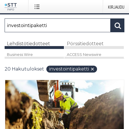
KIRJAUDU
Lehdistötiedotteet
Pörssitiedotteet
Business Wire
ACCESS Newswire
20
Hakutulokset
investointipaketti