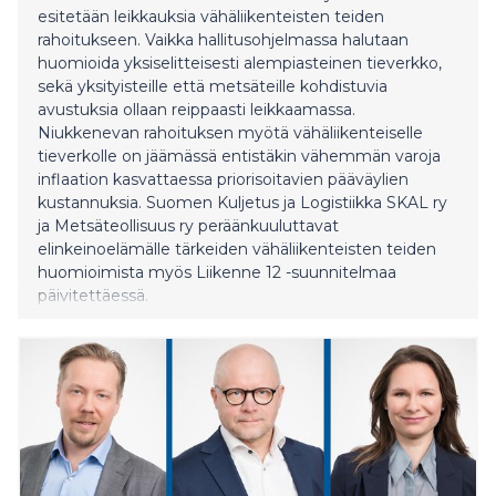
esitetään leikkauksia vähäliikenteisten teiden
rahoitukseen. Vaikka hallitusohjelmassa halutaan
huomioida yksiselitteisesti alempiasteinen tieverkko,
sekä yksityisteille että metsäteille kohdistuvia
avustuksia ollaan reippaasti leikkaamassa.
Niukkenevan rahoituksen myötä vähäliikenteiselle
tieverkolle on jäämässä entistäkin vähemmän varoja
inflaation kasvattaessa priorisoitavien pääväylien
kustannuksia. Suomen Kuljetus ja Logistiikka SKAL ry
ja Metsäteollisuus ry peräänkuuluttavat
elinkeinoelämälle tärkeiden vähäliikenteisten teiden
huomioimista myös Liikenne 12 -suunnitelmaa
päivitettäessä.