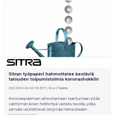
ulkomaankauppaministeri Ville Skinnari edustaa
Suomea kokouksessa.
Sitran työpaperi hahmottelee kestäviä
talouden toipumistoimia koronashokkiin
25.3.2020 02:00:00 EET
|
Sitra
|
Tiedote
Koronaepidemian aiheuttamaan taantumaan pitää
välittömän kriisin hellitettyä vastata tavoilla, jotka
samalla vauhdittavat siirtymää hiilineutraaliin
kiertotalouteen.