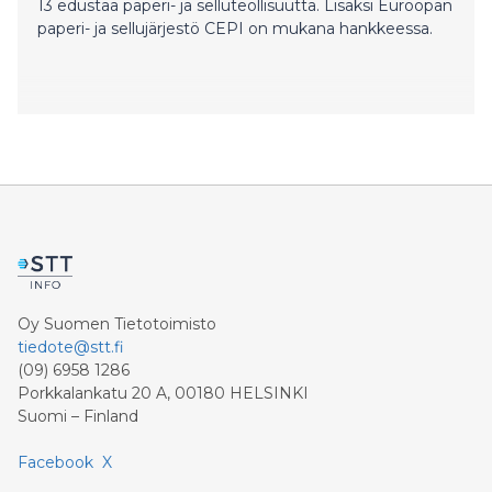
13 edustaa paperi- ja selluteollisuutta. Lisäksi Euroopan
paperi- ja sellujärjestö CEPI on mukana hankkeessa.
Oy Suomen Tietotoimisto
tiedote@stt.fi
(09) 6958 1286
Porkkalankatu 20 A, 00180 HELSINKI
Suomi – Finland
Facebook
X