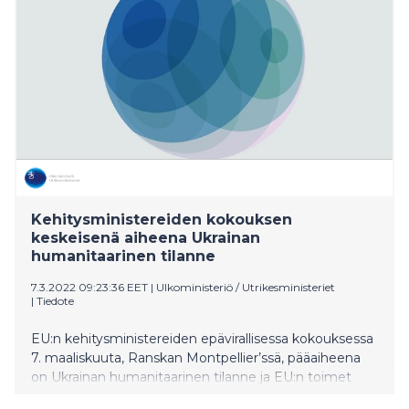
Kehitysministereiden kokouksen
keskeisenä aiheena Ukrainan
humanitaarinen tilanne
7.3.2022 09:23:36 EET
|
Ulkoministeriö / Utrikesministeriet
|
Tiedote
EU:n kehitysministereiden epävirallisessa kokouksessa
7. maaliskuuta, Ranskan Montpellier’ssä, pääaiheena
on Ukrainan humanitaarinen tilanne ja EU:n toimet
vallitsevassa tilanteessa. Kehitysyhteistyö- ja