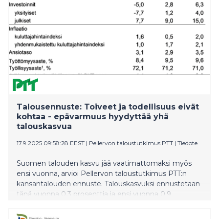
Talousennuste: Toiveet ja todellisuus eivät
kohtaa - epävarmuus hyydyttää yhä
talouskasvua
17.9.2025 09:58:28 EEST
|
Pellervon taloustutkimus PTT
|
Tiedote
Suomen talouden kasvu jää vaatimattomaksi myös
ensi vuonna, arvioi Pellervon taloustutkimus PTT:n
kansantalouden ennuste. Talouskasvuksi ennustetaan
tänä vuonna 0,3 prosenttia ja ensi vuonna 0,9
prosenttia. Investoinnit osoittavat pieniä merkkejä
piristymisestä, mutta työmarkkinoiden tilanne on