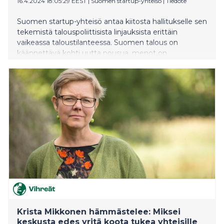
16.4.2024 18:05:29 EEST
|
Suomen startup-yhteisö
|
Tiedote
Suomen startup-yhteisö antaa kiitosta hallitukselle sen
tekemistä talouspoliittisista linjauksista erittäin
vaikeassa taloustilanteessa. Suomen talous on
käännettävä kohti uutta nousua, menot on
mitoitettava tulojen mukaan ja sen vuoksi hallituksen
tekemät vaikeatkin päätökset ovat välttämättömiä.
Krista Mikkonen hämmästelee: Miksei
keskusta edes yritä koota tukea yhteisille