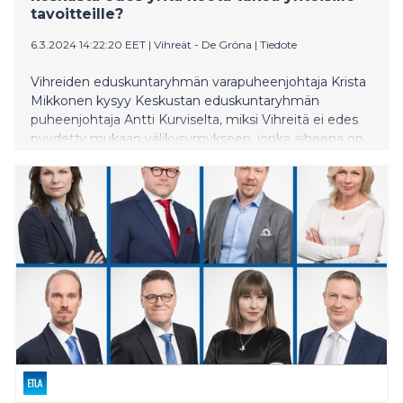
tavoitteille?
6.3.2024 14:22:20 EET
|
Vihreät - De Gröna
|
Tiedote
Vihreiden eduskuntaryhmän varapuheenjohtaja Krista
Mikkonen kysyy Keskustan eduskuntaryhmän
puheenjohtaja Antti Kurviselta, miksi Vihreitä ei edes
pyydetty mukaan välikysymykseen, jonka aiheena on
koko Suomelle tärkeä alueellinen tasa-arvo.