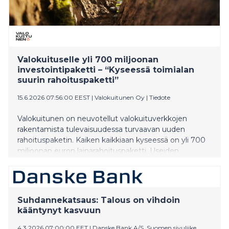
Valokuituselle yli 700 miljoonan
investointipaketti – “Kyseessä toimialan
suurin rahoituspaketti”
15.6.2026 07:56:00 EEST
|
Valokuitunen Oy
|
Tiedote
Valokuitunen on neuvotellut valokuituverkkojen
rakentamista tulevaisuudessa turvaavan uuden
rahoituspaketin. Kaiken kaikkiaan kyseessä on yli 700
miljoonan euron lainarahoituspaketti. Useiden
kansainvälisten pankkien kanssa solmittu
infrarahoituskokonaisuus käsittää uutta lainaa yli 300
miljoonaa sekä vanhojen lainojen uudelleen
rahoituksen.
Suhdannekatsaus: Talous on vihdoin
kääntynyt kasvuun
4.3.2026 07:00:00 EET
|
Danske Bank A/S, Suomen sivuliike