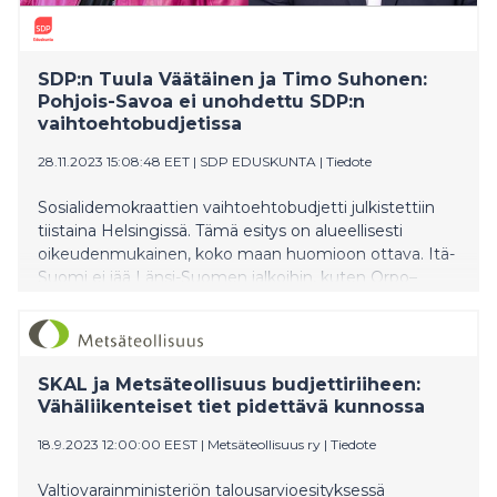
SDP:n Tuula Väätäinen ja Timo Suhonen:
Pohjois-Savoa ei unohdettu SDP:n
vaihtoehtobudjetissa
28.11.2023 15:08:48 EET
|
SDP EDUSKUNTA
|
Tiedote
Sosialidemokraattien vaihtoehtobudjetti julkistettiin
tiistaina Helsingissä. Tämä esitys on alueellisesti
oikeudenmukainen, koko maan huomioon ottava. Itä-
Suomi ei jää Länsi-Suomen jalkoihin, kuten Orpo–
Purran hallituksen budjettiesityksessä näyttää jäävän.
Vaihtoehtobudjettimme pitää sisällään itäisen
Suomen elinvoimapaketin.
SKAL ja Metsäteollisuus budjettiriiheen:
Vähäliikenteiset tiet pidettävä kunnossa
18.9.2023 12:00:00 EEST
|
Metsäteollisuus ry
|
Tiedote
Valtiovarainministeriön talousarvioesityksessä