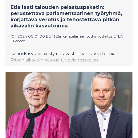
Etla laati talouden pelastuspaketin:
perustettava parlamentaarinen työryhmä,
korjattava verotus ja tehostettava pitkän
aikavälin kasvutoimia
10.1.2024 00:01:00 EET
|
Elinkeinoelämän tutkimuslaitos ETLA
|
Tiedote
Talouskasvu ei piristy riittävästi ilman uusia toimia.
Pitkän aikavälin kasvua tukevia toimia on
vahvistettava ja rinnalle on rakennettava uusia toimia,
jotka kiihdyttävät talouskasvua nopeammin.
Elinkeinoelämän tutkimuslaitos on koostanut listan
konkreettisia toimia, joilla Suomen talous saataisiin
kasvuun. Etla suosittaa muun muassa kasvun
tukemista verotuksella eli verotuksen painopisteen
muuttamista selkeämmin yrittämistä, investointeja ja
työllisyyttä tukevaksi. Myös tasavallan presidentin
esittämä parlamentaarinen taloustyöryhmä on
saatava kokoon pikaisesti.