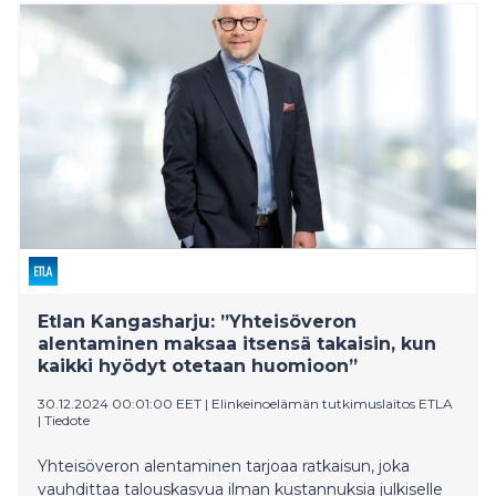
Etlan Kangasharju: ”Yhteisöveron
alentaminen maksaa itsensä takaisin, kun
kaikki hyödyt otetaan huomioon”
30.12.2024 00:01:00 EET
|
Elinkeinoelämän tutkimuslaitos ETLA
|
Tiedote
Yhteisöveron alentaminen tarjoaa ratkaisun, joka
vauhdittaa talouskasvua ilman kustannuksia julkiselle