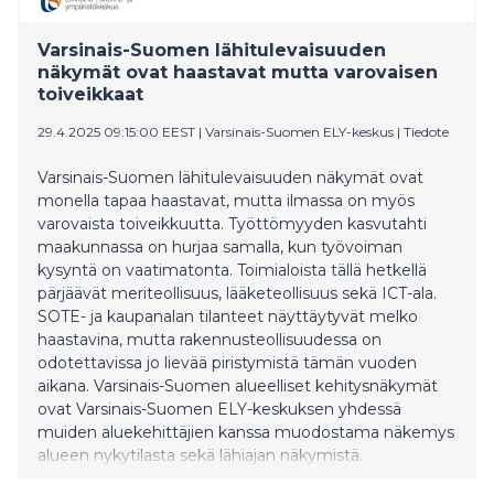
synkkä ja kotitalouksien kulutushalut laimeat.
Velkaantuminen jatkuu sopeutuksesta huolimatta, ja
Varsinais-Suomen lähitulevaisuuden
hallituksen uusin finanssipolitiikan sääntely-yritys
näkymät ovat haastavat mutta varovaisen
uhkaa jäädä kuolleeksi kirjaimeksi.
toiveikkaat
29.4.2025 09:15:00 EEST
|
Varsinais-Suomen ELY-keskus
|
Tiedote
Varsinais-Suomen lähitulevaisuuden näkymät ovat
monella tapaa haastavat, mutta ilmassa on myös
varovaista toiveikkuutta. Työttömyyden kasvutahti
maakunnassa on hurjaa samalla, kun työvoiman
kysyntä on vaatimatonta. Toimialoista tällä hetkellä
pärjäävät meriteollisuus, lääketeollisuus sekä ICT-ala.
SOTE- ja kaupanalan tilanteet näyttäytyvät melko
haastavina, mutta rakennusteollisuudessa on
odotettavissa jo lievää piristymistä tämän vuoden
aikana. Varsinais-Suomen alueelliset kehitysnäkymät
ovat Varsinais-Suomen ELY-keskuksen yhdessä
muiden aluekehittäjien kanssa muodostama näkemys
alueen nykytilasta sekä lähiajan näkymistä.