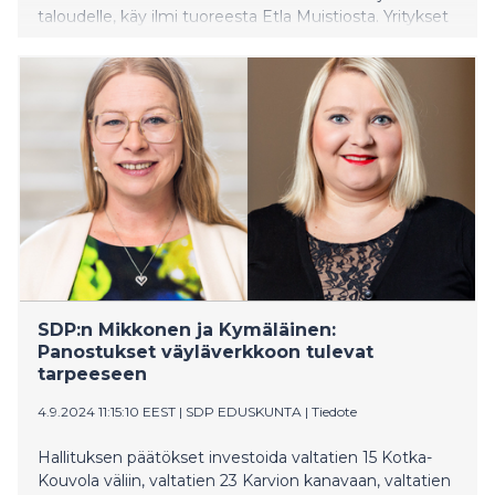
taloudelle, käy ilmi tuoreesta Etla Muistiosta. Yritykset
ja palkansaajat hyötyvät veronalennuksesta asteittain
niin paljon, että veronalennus maksaa todennäköisesti
itsensä takaisin julkiselle sektorille. Vaikutukset eivät
ole välittömiä. Ennen kuin vaikutukset ehtivät syntyä,
julkista taloutta voisi paikata omaisuuden
myyntituloilla, ehdottaa Etlan toimitusjohtaja Aki
Kangasharju. Myyntitulot kannattaa käyttää
veronalennuksen lyhyen aikavälin rahoitukseen
hallituksen kaavaileman neljän miljardin euron
investointipaketin sijaan.
SDP:n Mikkonen ja Kymäläinen:
Panostukset väyläverkkoon tulevat
tarpeeseen
4.9.2024 11:15:10 EEST
|
SDP EDUSKUNTA
|
Tiedote
Hallituksen päätökset investoida valtatien 15 Kotka-
Kouvola väliin, valtatien 23 Karvion kanavaan, valtatien