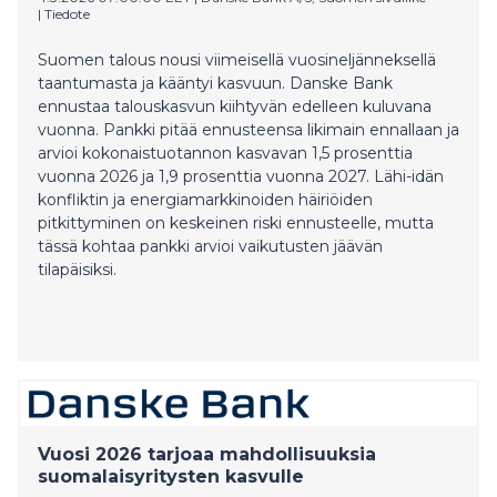
|
Tiedote
Suomen talous nousi viimeisellä vuosineljänneksellä
taantumasta ja kääntyi kasvuun. Danske Bank
ennustaa talouskasvun kiihtyvän edelleen kuluvana
vuonna. Pankki pitää ennusteensa likimain ennallaan ja
arvioi kokonaistuotannon kasvavan 1,5 prosenttia
vuonna 2026 ja 1,9 prosenttia vuonna 2027. Lähi-idän
konfliktin ja energiamarkkinoiden häiriöiden
pitkittyminen on keskeinen riski ennusteelle, mutta
tässä kohtaa pankki arvioi vaikutusten jäävän
tilapäisiksi.
Vuosi 2026 tarjoaa mahdollisuuksia
suomalaisyritysten kasvulle