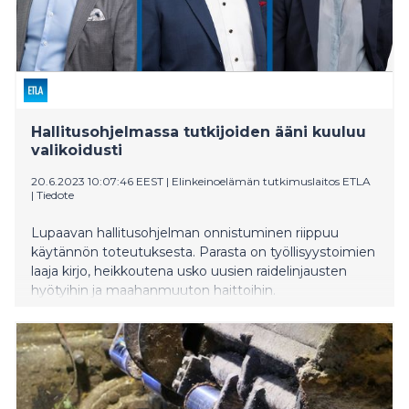
Hallitusohjelmassa tutkijoiden ääni kuuluu
valikoidusti
20.6.2023 10:07:46 EEST
|
Elinkeinoelämän tutkimuslaitos ETLA
|
Tiedote
Lupaavan hallitusohjelman onnistuminen riippuu
käytännön toteutuksesta. Parasta on työllisyystoimien
laaja kirjo, heikkoutena usko uusien raidelinjausten
hyötyihin ja maahanmuuton haittoihin.
Tutkimustuloksiin uskotaan valikoidusti. Etlan arvion
hallitusohjelmasta ovat kirjoittaneet toimitusjohtaja
Aki Kangasharju, tutkimusjohtaja Tero Kuusi ja
ennustepäällikkö Päivi Puonti.