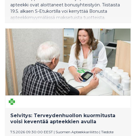
apteekki ovat aloittaneet bonusyhteistyön. Tiistaista
19.5. alkaen S-Etukortilla voi kerryttää Bonusta
apteekkimyymälässä maksetuista tuotteista.
Selvitys: Terveydenhuollon kuormitusta
voisi keventää apteekkien avulla
7.5.2026 09:30:00 EEST
|
Suomen Apteekkariliitto
|
Tiedote