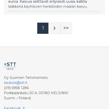
euroa. Kasvua selittävät erityisesti uusia, kalliita
lääkkeitä käyttävien henkilöiden määrän kasvu,
lääkkeiden käyttötarkoitusten laajeneminen ja uusien
lääkkeiden tulo korvausjärjestelmään. Kustannusten
kasvua hillitsevät lääkkeiden hintakilpailu,
edullisempien biologisten lääkkeiden käyttöönotto ja
1
>>
biologisten lääkkeiden lääkevaihto.
Oy Suomen Tietotoimisto
tiedote@stt.fi
(09) 6958 1286
Porkkalankatu 20 A, 00180 HELSINKI
Suomi – Finland
Facebook
X