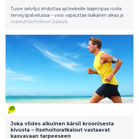
Tuore selvitys ehdottaa apteekeille laajempaa roolia
terveyspalveluissa – voisi vapauttaa lääkärien aikaa ja
nopeuttaa hoitoon pääsyä.
Joka viides aikuinen kärsii kroonisesta
kivusta – itsehoitoratkaisut vastaavat
kasvavaan tarpeeseen