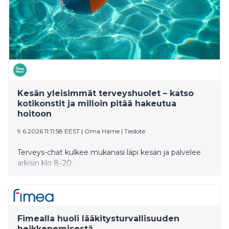
Kesän yleisimmät terveyshuolet – katso
kotikonstit ja milloin pitää hakeutua
hoitoon
9.6.2026 11:11:58 EEST
|
Oma Häme
|
Tiedote
Terveys-chat kulkee mukanasi läpi kesän ja palvelee
arkisin klo 8–20.
Fimealla huoli lääkitysturvallisuuden
heikkenemisestä