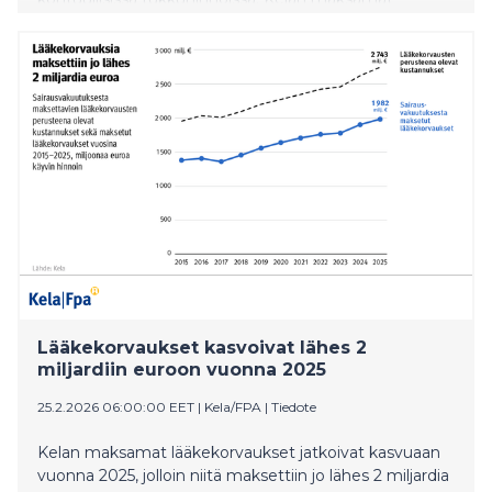
lääkekorvaukset jatkoivat kasvuaan vuonna 2025,
jolloin niitä maksettiin jo lähes 2 miljardia euroa. Kasvua
selittävät erityisesti uusia, kalliita lääkkeitä käyttävien
henkilöiden määrän kasvu, lääkkeiden
käyttötarkoitusten laajeneminen ja uusien lääkkeiden
tulo korvausjärjestelmään sekä vuoden 2025 osalta
lääkkeiden alvin nosto. Kustannusten kasvua hillitsevät
lääkkeiden hintakilpailu, edullisempien biologisten
lääkkeiden käyttöönotto ja biologisten lääkkeiden
lääkevaihto sekä muutokset kohtuullisissa
tukkuhinnoissa.
Lääkekorvaukset kasvoivat lähes 2
miljardiin euroon vuonna 2025
25.2.2026 06:00:00 EET
|
Kela/FPA
|
Tiedote
Kelan maksamat lääkekorvaukset jatkoivat kasvuaan
vuonna 2025, jolloin niitä maksettiin jo lähes 2 miljardia