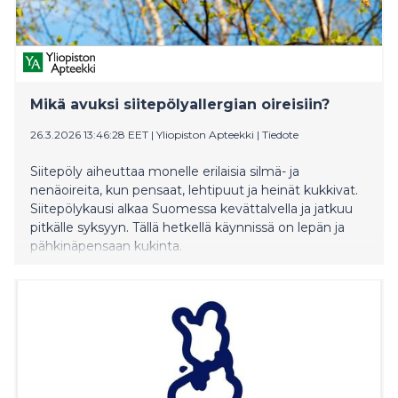
Mikä avuksi siitepölyallergian oireisiin?
26.3.2026 13:46:28 EET
|
Yliopiston Apteekki
|
Tiedote
Siitepöly aiheuttaa monelle erilaisia silmä- ja
nenäoireita, kun pensaat, lehtipuut ja heinät kukkivat.
Siitepölykausi alkaa Suomessa kevättalvella ja jatkuu
pitkälle syksyyn. Tällä hetkellä käynnissä on lepän ja
pähkinäpensaan kukinta.