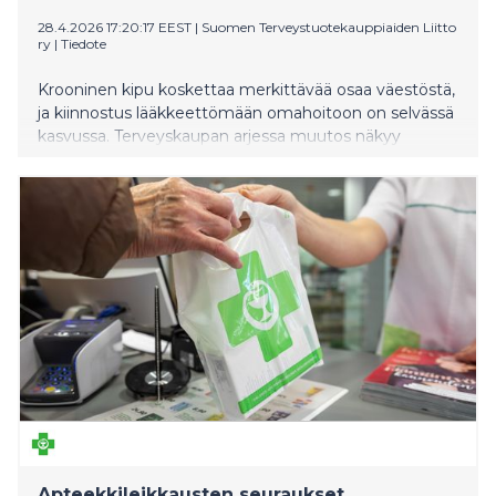
28.4.2026 17:20:17 EEST
|
Suomen Terveystuotekauppiaiden Liitto
ry
|
Tiedote
Krooninen kipu koskettaa merkittävää osaa väestöstä,
ja kiinnostus lääkkeettömään omahoitoon on selvässä
kasvussa. Terveyskaupan arjessa muutos näkyy
konkreettisesti: kuluttajat etsivät yksinkertaisia,
helposti käytettäviä ratkaisuja osaksi päivittäistä
hyvinvointiaan.
Apteekkileikkausten seuraukset