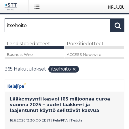
KIRJAUDU
Lehdistötiedotteet
Pörssitiedotteet
Business Wire
ACCESS Newswire
365
Hakutulokset
itsehoito
Lääkemyynti kasvoi 165 miljoonaa euroa
vuonna 2025 – uudet lääkkeet ja
laajentunut käyttö selittävät kasvua
16.6.2026 13:30:00 EEST
|
Kela/FPA
|
Tiedote