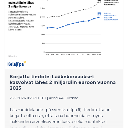
Korjattu tiedote: Lääkekorvaukset
kasvoivat lähes 2 miljardiin euroon vuonna
2025
25.2.2026 11:25:30 EET
|
Kela/FPA
|
Tiedote
Läs meddelandet på svenska (fpa.fi). Tiedotetta on
korjattu siltä osin, että siinä huomioidaan myös
lääkkeiden arvonlisäveron kasvu sekä muutokset
kohtuullisissa tukkuhinnoissa. Kelan maksamat