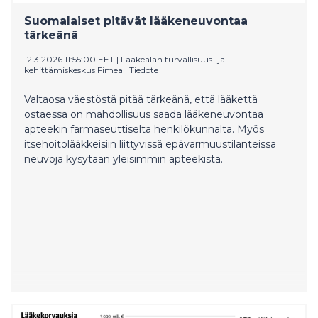
haluaa laajentaa keskustelua rauhasta
Suomalaiset pitävät lääkeneuvontaa
ja tuo esiin näkemyksiä siitä, miten kestävää rauhaa
tärkeänä
rakennetaan.
12.3.2026 11:55:00 EET
|
Lääkealan turvallisuus- ja
kehittämiskeskus Fimea
|
Tiedote
Valtaosa väestöstä pitää tärkeänä, että lääkettä
ostaessa on mahdollisuus saada lääkeneuvontaa
apteekin farmaseuttiselta henkilökunnalta. Myös
itsehoitolääkkeisiin liittyvissä epävarmuustilanteissa
neuvoja kysytään yleisimmin apteekista.