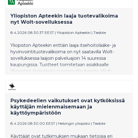
Yliopiston Apteekin laaja tuotevalikoima
nyt Wolt-sovelluksessa
8.4.2026 08:30:37 EEST
|
Yliopiston Apteekki
|
Tiedote
Yliopiston Apteekin erittäin laaja itsehoitolääke- ja
hyvinvointituotevalikoima on nyt saatavilla Wolt-
sovelluksessa laajoin palveluajoin 14 suuressa
kaupungissa. Tuotteet toimitetaan asiakkaalle
Yliopiston Apteekista tunnissa tilauksesta. Wolt-
pikatoimitus on myös valittavissa toimitustavaksi
verkkoapteekissa ya.fi.
Psykedeelien vaikutukset ovat kytköksissä
käyttäjän mielenmaisemaan ja
käyttöympäristöön
8.4.2026 08:30:00 EEST
|
Helsingin yliopisto
|
Tiedote
Käyttäjät ovat tutkimuksen mukaan tietoisia eri