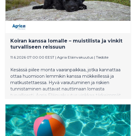
Koiran kanssa lomalle – muistilista ja vinkit
turvalliseen reissuun
11.6.2026 07:00:00 EEST
|
Agria Eläinvakuutus
|
Tiedote
Kesässä piilee monta vaaranpaikkaa, jotka kannattaa
ottaa huomioon lemmikin kanssa mökkeillessä ja
matkustettaessa. Hyvä varautuminen ja riskien
tunnistaminen auttavat nauttimaan lomasta
turvallisesti. Agria Eläinvakuutus vinkkaa tärkeimmät
muistettavat asiat koiranomistajille.