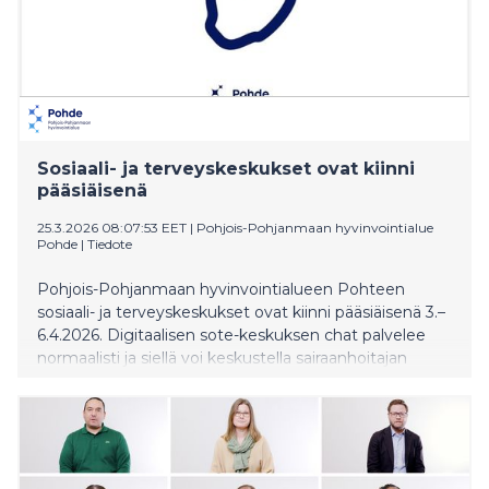
Sosiaali- ja terveyskeskukset ovat kiinni
pääsiäisenä
25.3.2026 08:07:53 EET
|
Pohjois-Pohjanmaan hyvinvointialue
Pohde
|
Tiedote
Pohjois-Pohjanmaan hyvinvointialueen Pohteen
sosiaali- ja terveyskeskukset ovat kiinni pääsiäisenä 3.–
6.4.2026. Digitaalisen sote-keskuksen chat palvelee
normaalisti ja siellä voi keskustella sairaanhoitajan
kanssa myös juhlapyhinä. Kaikki poikkeusaukioloajat
löytyvät Pohteen verkkosivuilta. Illalla, yöllä,
viikonloppuna ja juhlapyhänä asiakkaita neuvoo
Päivystysapu numerossa 116 117. Hätätilanteessa tulee
soittaa aina numeroon 112.