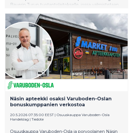
Bayerin Turun tuotantolaitokselle, jossa valmistetaan
ehkäisyvälineitä maailmanlaajuisille markkinoille.
Tuotantolaitoksen käyttämä sähkö on paikallisesti
tuotettua, kotimaista ja uusiutuvaa.
Näsin apteekki osaksi Varuboden-Oslan
bonuskumppanien verkostoa
20.5.2026 07:35:00 EEST
|
Osuuskauppa Varuboden-Osla
Handelslag
|
Tiedote
Osuuskauppa Varuboden-Osla ja porvoolainen Näsin