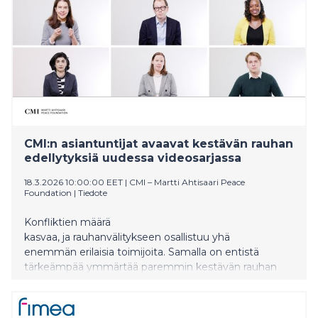
CMI:n asiantuntijat avaavat kestävän rauhan
edellytyksiä uudessa videosarjassa
18.3.2026 10:00:00 EET
|
CMI – Martti Ahtisaari Peace
Foundation
|
Tiedote
Konfliktien määrä
kasvaa, ja rauhanvälitykseen osallistuu yhä
enemmän erilaisia toimijoita. Samalla on entistä
tärkeämpää ymmärtää paremmin kestävän rauhan
edellytyksiä. Tästä huolimatta julkisessa keskustelussa
rauhasta puhutaan usein vasta konfliktien
jo puhjettua. CMI – Martti Ahtisaari Peace Foundation