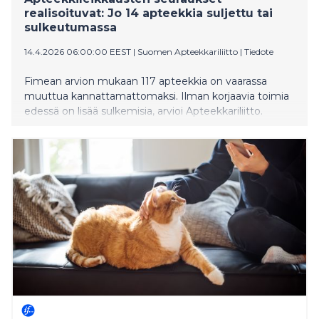
realisoituvat: Jo 14 apteekkia suljettu tai
sulkeutumassa
14.4.2026 06:00:00 EEST
|
Suomen Apteekkariliitto
|
Tiedote
Fimean arvion mukaan 117 apteekkia on vaarassa
muuttua kannattamattomaksi. Ilman korjaavia toimia
edessä on lisää sulkemisia, arvioi Apteekkariliitto.