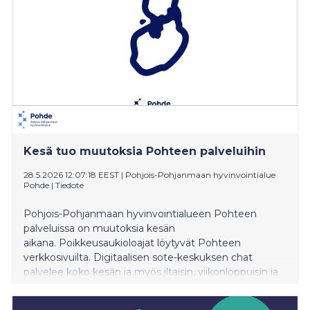
Kesä tuo muutoksia Pohteen palveluihin
28.5.2026 12:07:18 EEST
|
Pohjois-Pohjanmaan hyvinvointialue
Pohde
|
Tiedote
Pohjois-Pohjanmaan hyvinvointialueen Pohteen
palveluissa on muutoksia kesän
aikana. Poikkeusaukioloajat löytyvät Pohteen
verkkosivuilta. Digitaalisen sote-keskuksen chat
palvelee koko kesän ja myös iltaisin, viikonloppuisin ja
juhlapyhinä.