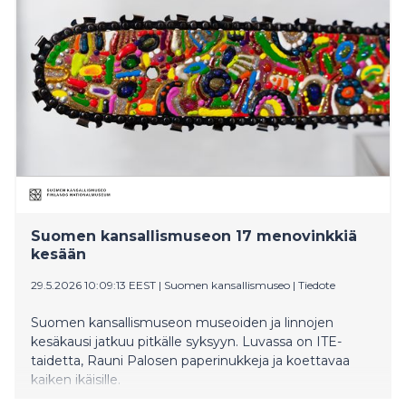
Suomen kansallismuseon 17 menovinkkiä
kesään
29.5.2026 10:09:13 EEST
|
Suomen kansallismuseo
|
Tiedote
Suomen kansallismuseon museoiden ja linnojen
kesäkausi jatkuu pitkälle syksyyn. Luvassa on ITE-
taidetta, Rauni Palosen paperinukkeja ja koettavaa
kaiken ikäisille.