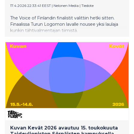
17.4.2026 22:33:41 EEST
|
Nelonen Media
|
Tiedote
The Voice of Finlandin finalistit valittiin hetki sitten.
Finaalissa Turun Logomon lavalle nousee yksi laulaja
kunkin tähtivalmentajan tiimistä.
Kuvan Kevät 2026 avautuu 15. toukokuuta
Taideyliopiston Sörnäisten kampuksella