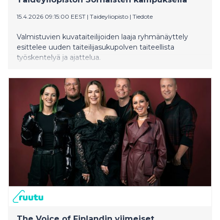
15.4.2026 09:15:00 EEST
|
Taideyliopisto
|
Tiedote
Valmistuvien kuvataiteilijoiden laaja ryhmänäyttely
esittelee uuden taiteilijasukupolven taiteellista
työskentelyä ja ajattelua.
The Voice of Finlandin viimeiset