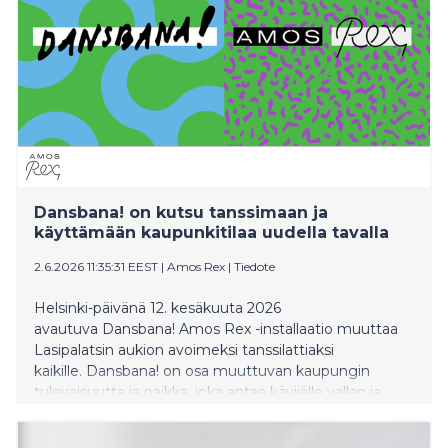
Dansbana! on kutsu tanssimaan ja
käyttämään kaupunkitilaa uudella tavalla
2.6.2026 11:35:31 EEST
|
Amos Rex
|
Tiedote
Helsinki-päivänä 12. kesäkuuta 2026
avautuva Dansbana! Amos Rex -installaatio muuttaa
Lasipalatsin aukion avoimeksi tanssilattiaksi
kaikille. Dansbana! on osa muuttuvan kaupungin
tulevaisuutta ja paikka, joka antaa kävijälle vallan ja
mahdollisuuden ottaa tilaa ja ilmaista itseään vapaasti.