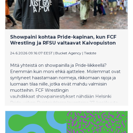
Showpaini kohtaa Pride-kapinan, kun FCF
Wrestling ja RFSU valtaavat Kaivopuiston
24.6.2026 09:16:07 EEST
|
Bucket Agency
|
Tiedote
Mitä yhteistä on showpainilla ja Pride-liikkeellä?
Enemmän kuin moni ehkä ajattelee. Molemmat ovat
syntyneet haastamaan normeja, rikkomaan rajoja ja
luomaan tilaa niille, jotka eivät mahdu valmiisiin
muotteihin. FCF Wrestlingin
vauhdikkaat showpainiesitykset nähdään Helsinki
Pride -viikon Puistojuhlassa lauantaina 27. kesäkuuta
osana RFSU Give a F*ck -loungea.