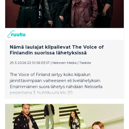
Nämä laulajat kilpailevat The Voice of
Finlandin suorissa lähetyksissä
29.3.2026 22:10:56 EEST
|
Nelonen Media
|
Tiedote
The Voice of Finland siirtyy koko kilpailun
jännittävimpään vaiheeseen eli livelähetyksiin.
Ensimmäinen suora lähetys nähdään Nelosella
perjantaina 3. huhtikuuta klo 20.