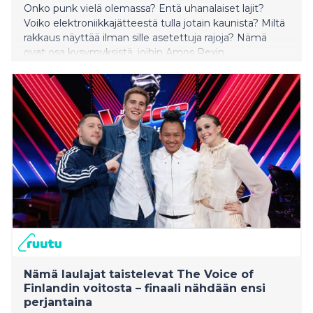
Onko punk vielä olemassa? Entä uhanalaiset lajit?
Voiko elektroniikkajätteestä tulla jotain kaunista? Miltä
rakkaus näyttää ilman sille asetettuja rajoja? Nämä
ovat osa kysymyksistä, joihin Amos Rexin
kevätnäyttelyn nuoret taiteilijat etsivät vastauksia.
Nämä laulajat taistelevat The Voice of
Finlandin voitosta – finaali nähdään ensi
perjantaina