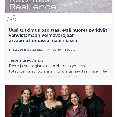
Uusi tutkimus osoittaa, että nuoret pyrkivät
vahvistamaan voimavarojaan
arvaamattomassa maailmassa
31.3.2026 13:20:33 EEST
|
Amos Rex
|
Tiedote
Taidemuseo Amos
Rexin ja strategiatoimisto Norenin yhdessä
toteuttama etnografinen tutkimus näyttää, miten 16–
18-vuotiaat aktiivisesti muovaavat arkeaan
selviytyäkseen epävarmuudesta ja muutoksesta.