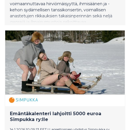
voimaannuttavaa hirviömäisyyttä, ihmisäänen ja -
kehon sydämellisen tanssikonsertin, voimallisen
anastetujen rikkauksien takaisinperinnän sekä neljä
genrejä ja ilmaisumuotoja sekoittavaa
taidelyhytelokuvaa. Zodiak – Uuden tanssin keskuksen
vuosittain tuottama nykytanssifestivaali järjestetään
vuonna 2026 30. tammikuuta – 7. helmikuuta.
Emäntäkalenteri lahjoitti 5000 euroa
Simpukka ry:lle
14.1.2026 10:09:13 EET
|
Lapsettomien yhdistys Simpukka ry