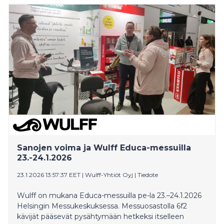
ennennäkemätön käänne nostaa kierroksia ja pistää
pakan sekaisin. The Summit Suomi alkaa MTV
Katsomossa ja MTV3-kanavalla 1. maaliskuuta.
Sanojen voima ja Wulff Educa-messuilla
23.-24.1.2026
23.1.2026 13:57:37 EET
|
Wulff-Yhtiöt Oyj
|
Tiedote
Wulff on mukana Educa-messuilla pe-la 23.–24.1.2026
Helsingin Messukeskuksessa. Messuosastolla 6f2
kävijät pääsevät pysähtymään hetkeksi itselleen