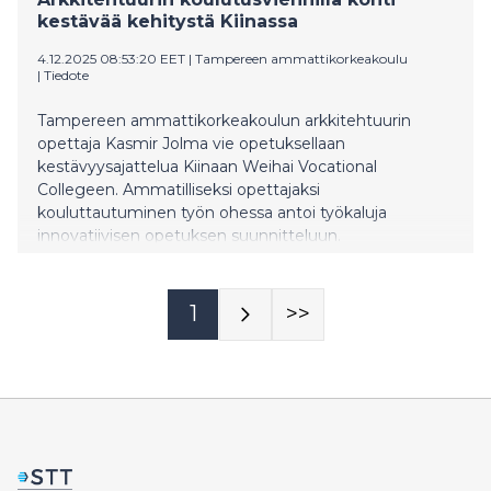
kestävää kehitystä Kiinassa
4.12.2025 08:53:20 EET
|
Tampereen ammattikorkeakoulu
|
Tiedote
Tampereen ammattikorkeakoulun arkkitehtuurin
opettaja Kasmir Jolma vie opetuksellaan
kestävyysajattelua Kiinaan Weihai Vocational
Collegeen. Ammatilliseksi opettajaksi
kouluttautuminen työn ohessa antoi työkaluja
innovatiivisen opetuksen suunnitteluun.
1
>>