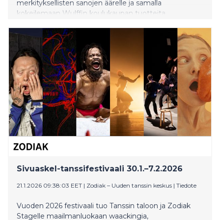
merkityksellisten sanojen äärelle ja samalla
kokeilemaan Wulffin koulukaupan tuotteita.
Sivuaskel-tanssifestivaali 30.1.–7.2.2026
21.1.2026 09:38:03 EET
|
Zodiak – Uuden tanssin keskus
|
Tiedote
Vuoden 2026 festivaali tuo Tanssin taloon ja Zodiak
Stagelle maailmanluokaan waackingia,