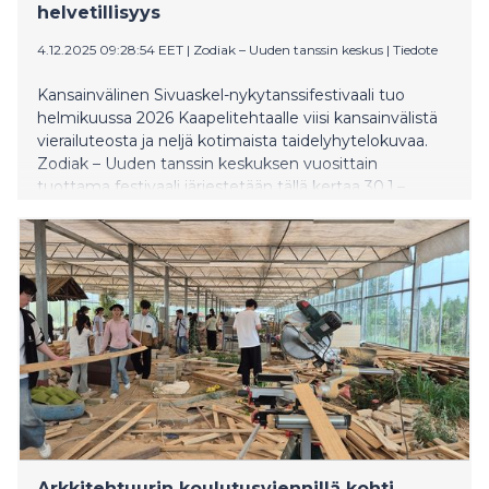
helvetillisyys
4.12.2025 09:28:54 EET
|
Zodiak – Uuden tanssin keskus
|
Tiedote
Kansainvälinen Sivuaskel-nykytanssifestivaali tuo
helmikuussa 2026 Kaapelitehtaalle viisi kansainvälistä
vierailuteosta ja neljä kotimaista taidelyhytelokuvaa.
Zodiak – Uuden tanssin keskuksen vuosittain
tuottama festivaali järjestetään tällä kertaa 30.1.–
7.2.2026.
Arkkitehtuurin koulutusviennillä kohti