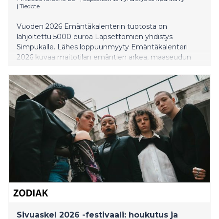
|
Tiedote
Vuoden 2026 Emäntäkalenterin tuotosta on
lahjoitettu 5000 euroa Lapsettomien yhdistys
Simpukalle. Lähes loppuunmyyty Emäntäkalenteri
2026 kuvaa maitotilan emäntien arkea, maaseudun
luontoa sekä naiskauneutta leikkisällä ja elämäniloisella
tavalla. Lahjoituksella edistetään tahattomasti
lapsettomien hyvinvointia.
Sivuaskel 2026 -festivaali: houkutus ja