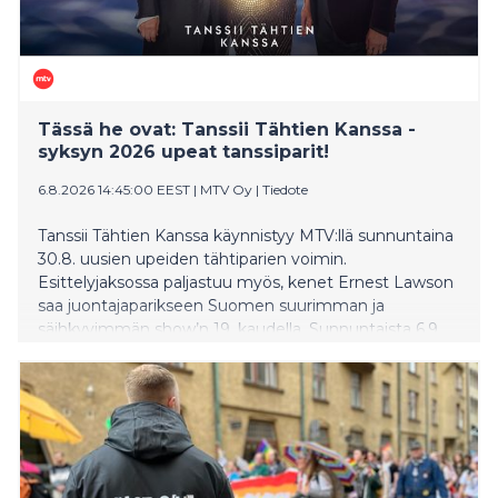
Tässä he ovat: Tanssii Tähtien Kanssa -
syksyn 2026 upeat tanssiparit!
6.8.2026 14:45:00 EEST
|
MTV Oy
|
Tiedote
Tanssii Tähtien Kanssa käynnistyy MTV:llä sunnuntaina
30.8. uusien upeiden tähtiparien voimin.
Esittelyjaksossa paljastuu myös, kenet Ernest Lawson
saa juontajaparikseen Suomen suurimman ja
säihkyvimmän show’n 19. kaudella. Sunnuntaista 6.9.
lähtien katsojia hellitään toinen toistaan
näyttävämmillä tanssiesityksillä ja uudistuneen TTK-
orkesterin sulosoinnuilla.