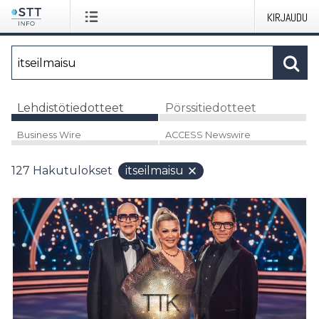
KIRJAUDU
Lehdistötiedotteet
Pörssitiedotteet
Business Wire
ACCESS Newswire
127
Hakutulokset
itseilmaisu