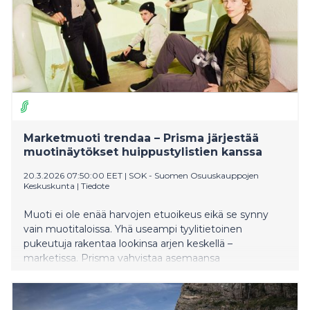
Marketmuoti trendaa – Prisma järjestää
muotinäytökset huippustylistien kanssa
20.3.2026 07:50:00 EET
|
SOK - Suomen Osuuskauppojen
Keskuskunta
|
Tiedote
Muoti ei ole enää harvojen etuoikeus eikä se synny
vain muotitaloissa. Yhä useampi tyylitietoinen
pukeutuja rakentaa lookinsa arjen keskellä –
marketissa. Prisma vahvistaa asemaansa
ajankohtaisena ja uskottavana muodin ostopaikana
järjestämällä muotinäytökset kauppakeskuksissa
yhdessä huippustylistien kanssa.