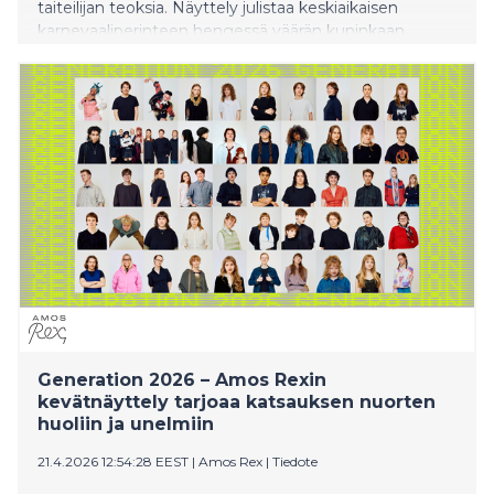
taiteilijan teoksia. Näyttely julistaa keskiaikaisen
karnevaaliperinteen hengessä väärän kuninkaan
päivää ja tarkastelee huumorin, kritiikin ja itseilmaisun
vapautta. Näyttely on avoinna 28.5.2026–7.3.2027.
Generation 2026 – Amos Rexin
kevätnäyttely tarjoaa katsauksen nuorten
huoliin ja unelmiin
21.4.2026 12:54:28 EEST
|
Amos Rex
|
Tiedote