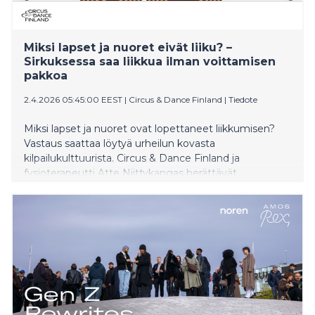
Miksi lapset ja nuoret eivät liiku? –
Sirkuksessa saa liikkua ilman voittamisen
pakkoa
2.4.2026 05:45:00 EEST
|
Circus & Dance Finland
|
Tiedote
Miksi lapset ja nuoret ovat lopettaneet liikkumisen?
Vastaus saattaa löytyä urheilun kovasta
kilpailukulttuurista. Circus & Dance Finland ja
fysioterapeutti Atte Niittykangas herättävät
keskustelua liikunnan ilosta ja kutsuvat koko Suomen
tekemään kuperkeikkoja. Keskustelunavaus on osa
Sirkus tulee! -kampanjaa, joka tuo nykysirkusta
tutummaksi suomalaisille.