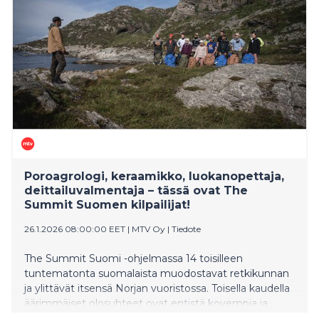
Poroagrologi, keraamikko, luokanopettaja,
deittailuvalmentaja – tässä ovat The
Summit Suomen kilpailijat!
26.1.2026 08:00:00 EET
|
MTV Oy
|
Tiedote
The Summit Suomi -ohjelmassa 14 toisilleen
tuntematonta suomalaista muodostavat retkikunnan
ja ylittävät itsensä Norjan vuoristossa. Toisella kaudella
äärimmäiset olosuhteet ovat entistä kovempia ja
tehtävät hurjempia. Jo ensimmäisen jakson lopussa