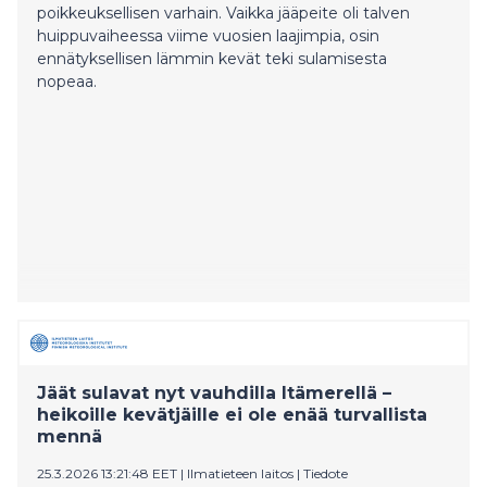
poikkeuksellisen varhain. Vaikka jääpeite oli talven
huippuvaiheessa viime vuosien laajimpia, osin
ennätyksellisen lämmin kevät teki sulamisesta
nopeaa.
Jäät sulavat nyt vauhdilla Itämerellä –
heikoille kevätjäille ei ole enää turvallista
mennä
25.3.2026 13:21:48 EET
|
Ilmatieteen laitos
|
Tiedote