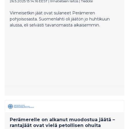
26.5.2025 13:14:16 EEST
|
Ilmatieteen laitos
|
Tiedote
Viimeisetkin jäät ovat sulaneet Perämeren
pohjoisosasta. Suomenlahti oli jäätön jo huhtikuun
alussa, eli selvästi tavanomaista aikaisemmin.
Perämerelle on alkanut muodostua jäätä –
rantajäät ovat vielä petollisen ohuita