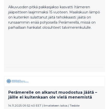
Alkuvuoden pitkä pakkasjakso kasvatti Itämeren
jääpeitteen laajimmaksi 15 vuoteen. Maaliskuun lämpö
on kuitenkin sulattanut jäitä tehokkaasti: jäätä on
runsaammin enää pohjoisella Perämerellä, missä on
parhaillaan hankalat olosuhteet talvimerenkululle.
Perämerelle on alkanut muodostua jäätä –
jäille ei kuitenkaan ole vielä menemistä
14.11.2025 09:52:40 EET
|
Ilmatieteen laitos
|
Tiedote