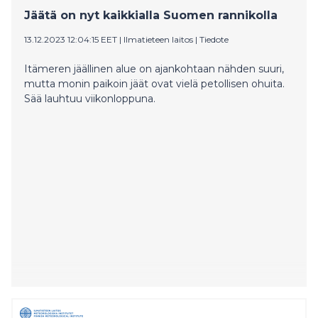
Jäätä on nyt kaikkialla Suomen rannikolla
13.12.2023 12:04:15 EET
|
Ilmatieteen laitos
|
Tiedote
Itämeren jäällinen alue on ajankohtaan nähden suuri,
mutta monin paikoin jäät ovat vielä petollisen ohuita.
Sää lauhtuu viikonloppuna.