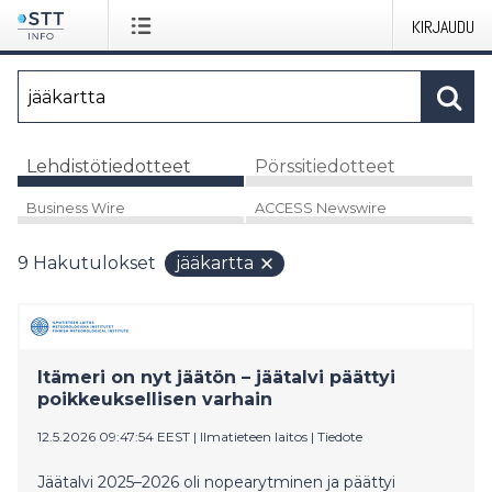
KIRJAUDU
Lehdistötiedotteet
Pörssitiedotteet
Business Wire
ACCESS Newswire
9
Hakutulokset
jääkartta
Itämeri on nyt jäätön – jäätalvi päättyi
poikkeuksellisen varhain
12.5.2026 09:47:54 EEST
|
Ilmatieteen laitos
|
Tiedote
Jäätalvi 2025–2026 oli nopearytminen ja päättyi