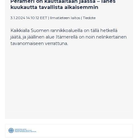
Perämeri on kauttaaltaan jäässä ‒ lähes
kuukautta tavallista aikaisemmin
3.1.2024 14:10:12 EET
|
Ilmatieteen laitos
|
Tiedote
Kaikkialla Suomen rannikkoalueilla on tällä hetkellä
jäätä, ja jäällinen alue Itämerellä on noin nelinkertainen
tavanomaiseen verrattuna.