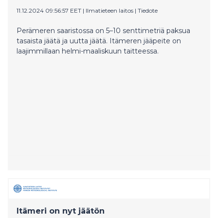
11.12.2024 09:56:57 EET
|
Ilmatieteen laitos
|
Tiedote
Perämeren saaristossa on 5–10 senttimetriä paksua
tasaista jäätä ja uutta jäätä. Itämeren jääpeite on
laajimmillaan helmi-maaliskuun taitteessa.
Itämeri on nyt jäätön