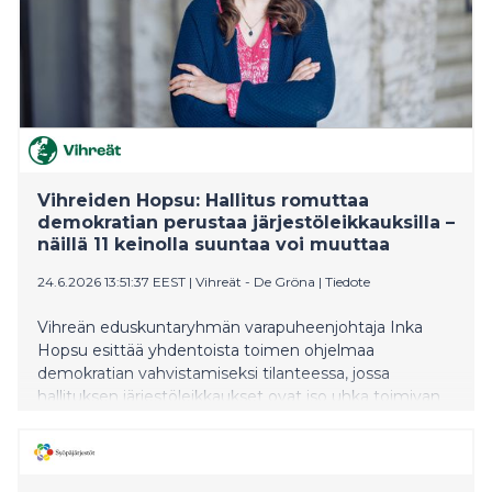
Vihreiden Hopsu: Hallitus romuttaa
demokratian perustaa järjestöleikkauksilla –
näillä 11 keinolla suuntaa voi muuttaa
24.6.2026 13:51:37 EEST
|
Vihreät - De Gröna
|
Tiedote
Vihreän eduskuntaryhmän varapuheenjohtaja Inka
Hopsu esittää yhdentoista toimen ohjelmaa
demokratian vahvistamiseksi tilanteessa, jossa
hallituksen järjestöleikkaukset ovat iso uhka toimivan
demokratian perustalle.