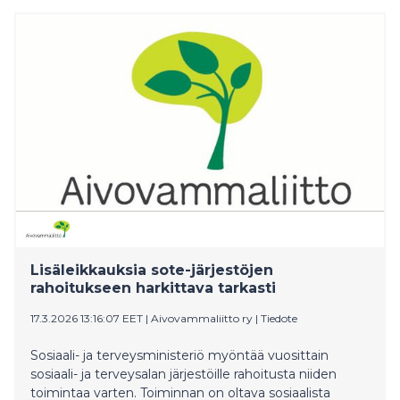
Lisäleikkauksia sote-järjestöjen
rahoitukseen harkittava tarkasti
17.3.2026 13:16:07 EET
|
Aivovammaliitto ry
|
Tiedote
Sosiaali- ja terveysministeriö myöntää vuosittain
sosiaali- ja terveysalan järjestöille rahoitusta niiden
toimintaa varten. Toiminnan on oltava sosiaalista