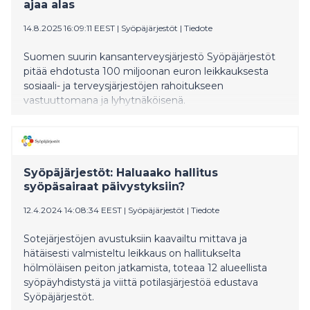
ajaa alas
14.8.2025 16:09:11 EEST
|
Syöpäjärjestöt
|
Tiedote
Suomen suurin kansanterveysjärjestö Syöpäjärjestöt
pitää ehdotusta 100 miljoonan euron leikkauksesta
sosiaali- ja terveysjärjestöjen rahoitukseen
vastuuttomana ja lyhytnäköisenä.
Syöpäjärjestöt: Haluaako hallitus
syöpäsairaat päivystyksiin?
12.4.2024 14:08:34 EEST
|
Syöpäjärjestöt
|
Tiedote
Sotejärjestöjen avustuksiin kaavailtu mittava ja
hätäisesti valmisteltu leikkaus on hallitukselta
hölmöläisen peiton jatkamista, toteaa 12 alueellista
syöpäyhdistystä ja viittä potilasjärjestöä edustava
Syöpäjärjestöt.