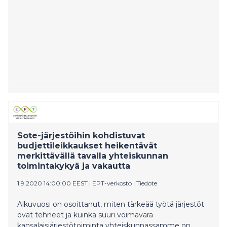
Sote-järjestöihin kohdistuvat
budjettileikkaukset heikentävät
merkittävällä tavalla yhteiskunnan
toimintakykyä ja vakautta
1.9.2020 14:00:00 EEST
|
EPT-verkosto
|
Tiedote
Alkuvuosi on osoittanut, miten tärkeää työtä järjestöt
ovat tehneet ja kuinka suuri voimavara
kansalaisjärjestötoiminta yhteiskunnassamme on.