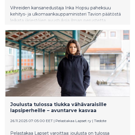
Vihreiden kansanedustaja Inka Hopsu paheksuu
kehitys- ja ulkomaankauppaministeri Tavion päätöstä
leikata järjestöjen avustuksia ilman perustetta.
Joulusta tulossa tiukka vähävaraisille
lapsiperheille – avuntarve kasvaa
26.11.2025 07:05:00 EET
|
Pelastakaa Lapset ry
|
Tiedote
Pelastakaa Lapset varoittaa: joulusta on tulossa