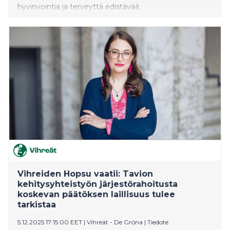
hyvinvointia ja terveyttä edistävää.
Vihreiden Hopsu vaatii: Tavion
kehitysyhteistyön järjestörahoitusta
koskevan päätöksen laillisuus tulee
tarkistaa
5.12.2025 17:15:00 EET
|
Vihreät - De Gröna
|
Tiedote