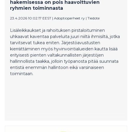
hakemisessa on pois haavoittuvien
ryhmien toiminnasta
23.4.2026 10:02:17 EEST
|
Adoptioperheet ry
|
Tiedote
Lisäleikkaukset ja rahoituksen pirstaloituminen
uhkaavat kaventaa palveluita juuri niiltä ihmisiltä, jotka
tarvitsevat tukea eniten. Järjestöavustusten
kierrättäminen myös hyvinvointialueiden kautta lisää
erityisesti pienten valtakunnallisten järjestöjen
hallinnollista taakka, jolloin työpanosta pitää suunnata
entistä enemmän hallintoon eikä varsinaiseen
toimintaan.