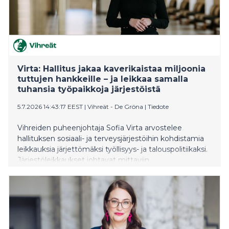
Virta: Hallitus jakaa kaverikaistaa miljoonia
tuttujen hankkeille – ja leikkaa samalla
tuhansia työpaikkoja järjestöistä
5.7.2026 14:43:17 EEST
|
Vihreät - De Gröna
|
Tiedote
Vihreiden puheenjohtaja Sofia Virta arvostelee
hallituksen sosiaali- ja terveysjärjestöihin kohdistamia
leikkauksia järjettömäksi työllisyys- ja talouspolitiikaksi.
Järjestöleikkaukset johtavat mittaviin
henkilöstövähennyksiin samaan aikaan, kun Suomessa
on historiallisen korkea työttömyys.