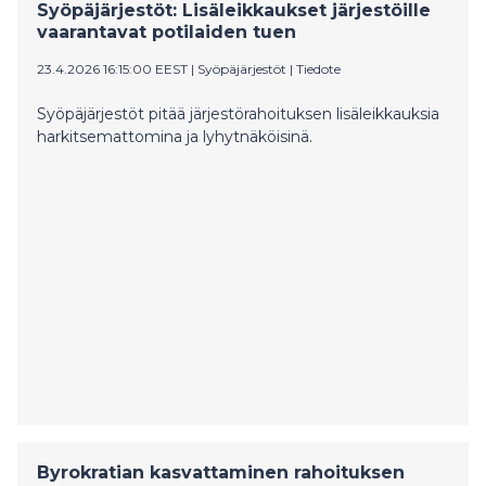
Syöpäjärjestöt: Lisäleikkaukset järjestöille
vaarantavat potilaiden tuen
23.4.2026 16:15:00 EEST
|
Syöpäjärjestöt
|
Tiedote
Syöpäjärjestöt pitää järjestörahoituksen lisäleikkauksia
harkitsemattomina ja lyhytnäköisinä.
Byrokratian kasvattaminen rahoituksen