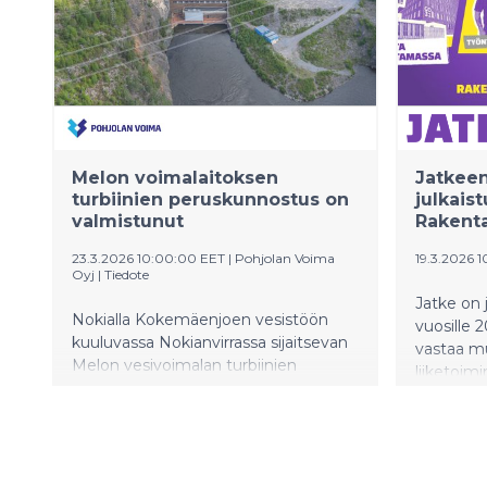
Yhteinen 
ryhmätila
käytössä.
laajan ka
ruokakaupp
terveysas
Alueen vi
Melon voimalaitoksen
Jatkeen
palvelevat
turbiinien peruskunnostus on
julkais
Kyseessä
valmistunut
Rakent
mukainen
23.3.2026 10:00:00 EET
|
Pohjolan Voima
19.3.2026 
Oyj
|
Tiedote
Jatke on 
Nokialla Kokemäenjoen vesistöön
vuosille 
kuuluvassa Nokianvirrassa sijaitsevan
vastaa m
Melon vesivoimalan turbiinien
liiketoim
peruskunnostus on valmistunut.
ja tähtää
Kunnostushanke tuli päätökseensä,
kannatta
kun voimalaitoksen kahdesta
turbiinista jälkimmäisenä kunnostettu
1. turbiini luovutettiin takaisin