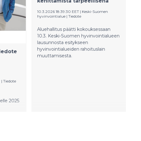
kehittämistä tarpeellisena
ssairaalan
10.3.2026 18:39:30 EET
|
Keski-Suomen
hyvinvointialue
|
Tiedote
Aluehallitus päätti kokouksessaan
10.3. Keski-Suomen hyvinvointialueen
lausunnosta esitykseen
hyvinvointialueiden rahoituslain
iedote
muuttamisesta.
a
y
|
Tiedote
elle 2025
nsa kasvutavoitteet epävarmasta
aihto
llisestä