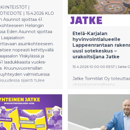
KIINTEISTÖT |
TIEDOTE | 15.4.2026 KLO
 Asunnot sijoittaa 41
kohteeseen Helsingin
ssa Eden Asunnot sijoittaa
Etelä-Karjalan
 Laajasaloon
hyvinvointialueelle
ettavaan asuinkohteeseen.
Lappeenrantaan raken
aitsee nopeasti kehittyvällä
uusi sotekeskus –
aajasalon Yliskylässä ja
urakoitsijana Jatke
1 laadukkaasta vuokra-
13.4.2026 10:00:00 EEST
|
Jatke 
. Kruunuvuorensillan
unuyhteyden valmistuessa
Jatke Toimitilat Oy toteutta
isuudessa sijainti tulee
yhteistoiminnallisena
an uuden tason
projektinjohtourakkana
tavuutta mahdollistaen
Lappeenrannan Kahilannie
a vaivattomat yhteydet
kampusalueelle uuden
n keskustaan. Kohde on
sotekeskuksen. Uusi soteke
tu jokapäiväistä mukavuutta
tulee korvaamaan Etelä-Karj
, ja jokaisessa asunnossa on
hyvinvointialueen (Ekhva) A
ssa lasitettu parveke ja
hyvinvointiaseman, jonka to
kohtainen viilennys.