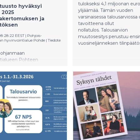
tulokseksi 4,1 miljoonan eur
tuusto hyväksyi
ylijäämää. Tämän vuoden
 2025
varsinaisessa talousarviossa
takertomuksen ja
tavoitteena ollut
ätöksen
nollatulos. Talousarvion
08:28:22 EEST
|
Pohjois-
muutosesitys perustuu ens
 hyvinvointialue Pohde
|
Tiedote
vuosineljänneksen tilinpäät
Pohjanmaan
ntialueen Pohteen
usto kokoontui 25.5.2026
taja Matti Sorosen johdolla.
usto hyväksyi
tialueen
kertomuksen ja
öksen vuodelta 2025.
tilanne jatkuu tiukkana
vana ja seuraavina vuosina.