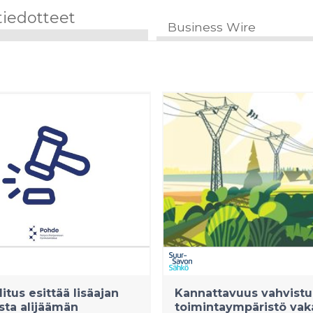
tiedotteet
Business Wire
itus esittää lisäajan
Kannattavuus vahvistui
ta alijäämän
toimintaympäristö vak