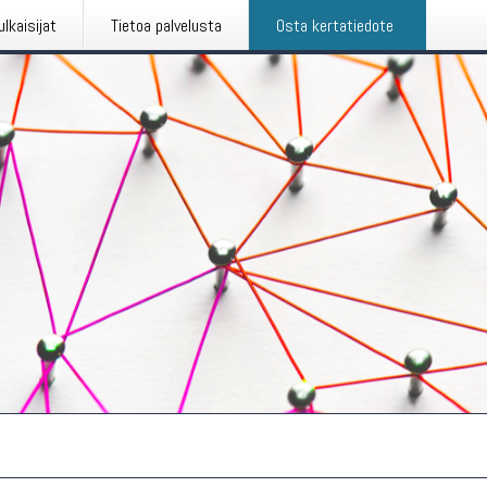
ulkaisijat
Tietoa palvelusta
Osta kertatiedote