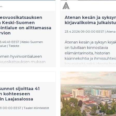
nesvuosikatsauksen
Atenan kesän ja syksy
 Keski-Suomen
kirjavalikoima julkaistu
intialue on alittamassa
23.4.2026 09:00:00 EEST
|
Atena
rvion
15:46:49 EEST
|
Keski-Suomen
Atenan kesän ja syksyn kirja
alue
|
Tiedote
on tulvillaan kiinnostavia
elämäntarinoita, historian
omen hyvinvointialueen
käännekohtia ja ihmissuhtei
svuosikatsauksen mukaan
kipupisteitä sekä ideoita hyv
tialueen talous on
tukemiseen. Tämä valikoima
assa hieman talousarviota
lukijoille näkökulmia ymmärt
na.
jota elämme.
svuosikatsauksen mukaan
unnot sijoittaa 41
en tulos olisi jäämässä noin
n kohteeseen
aa euroa ylijäämäiseksi, kun
in Laajasalossa
iossa on tavoiteltu
ta.
09:00:00 EEST
|
Taaleri Kiinteistöt