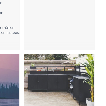
on
 on
immäisen
ösennusteeseen.