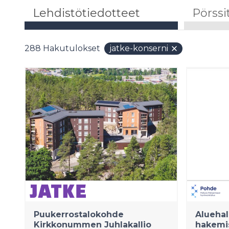
Lehdistötiedotteet
Pörssi
288
Hakutulokset
jatke-konserni
Puukerrostalokohde
Aluehall
Kirkkonummen Juhlakallio
hakemis