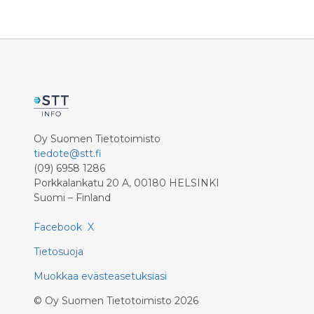
käyttöön. Kunnostuksella jatketaan
voimalaitoksen koneiston elinkaarta ja
varmistetaan vakaata
energiantuotantoa.
Oy Suomen Tietotoimisto
tiedote@stt.fi
(09) 6958 1286
Porkkalankatu 20 A, 00180 HELSINKI
Suomi – Finland
Facebook
X
Tietosuoja
Muokkaa evästeasetuksiasi
©
Oy Suomen Tietotoimisto
2026