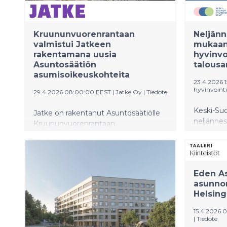
Kruununvuorenrantaan
Neljän
valmistui Jatkeen
mukaan
rakentamana uusia
hyvinvo
Asuntosäätiön
talousa
asumisoikeuskohteita
23.4.2026 
hyvinvointi
29.4.2026 08:00:00 EEST
|
Jatke Oy
|
Tiedote
Keski-Su
Jatke on rakentanut Asuntosäätiölle
neljänne
Kruununvuorenrantaan
hyvinvoin
Saaristolaivastonkadulle kahden
toteutum
asumisoikeuskohteen
parempa
hankekokonaisuuden. Rakentaminen
Neljänne
käynnistyi heinäkuussa 2024 ja koko
Eden As
koko vuod
urakka valmistui huhtikuun lopulla
asunno
4 miljoon
2026.
Helsing
talousarv
nollatulos
15.4.2026 
|
Tiedote