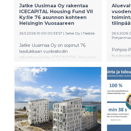
Jatke Uusimaa Oy rakentaa
Alueval
ICECAPITAL Housing Fund VII
vuoden
Ky:lle 76 asunnon kohteen
toimin
Helsingin Vuosaareen
tilinpä
26.5.2026 10:00:00 EEST
|
Jatke Oy
|
Tiedote
26.5.2026 
Pohjanmaan
Jatke Uusimaa Oy on sopinut 76
Pohjois-
laadukkaan vuokrakodin
hyvinvoi
rakentamisesta ICECAPITAL Housing
aluevaltu
Fund VII Ky:n kanssa. Helsingin
puheenjoh
Vuosaareen valmistuvan
Aluevaltu
asuntokohteen, Asunto Oy Helsingin
hyvinvoin
Evian, rakennustyöt alkavat heti.
toiminta
Kohde valmistuu vuoden 2027
tilinpäät
lopulla.
Talouden 
myös kulu