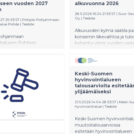
iseen vuoden 2027
alkuvuonna 2026
n
28.5.2026 16:24:21 EEST
|
Suur-Sa
Oy
|
Tiedote
:27:29 EEST
|
Pohjois-Pohjanmaan
ialue Pohde
|
Tiedote
Alkuvuoden kylmä säätila pa
Pohjanmaan
konsernin liikevaihtoa ja tulo
ntialueen Pohteen
kohentui viime vuoden vast
tus kokoontui 2.6.2026
ajankohtaa paremmaksi. Ko
htaja Mirja Vehkaperän
tulos oli 7,7 milj. euroa, kun 
Aluehallitus esittää
vuonna oli tappiolla -2,1 milj.
ustolle, että Pohde hakee
Viime vuonna konserniin ku
Keski-Suomen
n kattamiselle lisäaikaa
sähkönmyynti (Lumme Energ
hyvinvointialueen
027 loppuun.
keskeisin tekijä, joka vei kon
talousarvioita esitetää
alkuvuoden tuloksen tappioll
ylijäämäiseksi
21.5.2026 14:04:28 EEST
|
Keski-S
hyvinvointialue
|
Tiedote
Keski-Suomen hyvinvointial
muutostalousarviossa
esitetään hyvinvointialueen