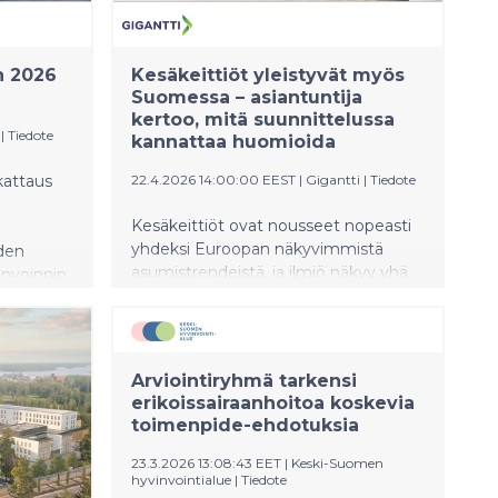
n 2026
Kesäkeittiöt yleistyvät myös
Suomessa – asiantuntija
kertoo, mitä suunnittelussa
|
Tiedote
kannattaa huomioida
kattaus
22.4.2026 14:00:00 EEST
|
Gigantti
|
Tiedote
Kesäkeittiöt ovat nousseet nopeasti
yhdeksi Euroopan näkyvimmistä
den
asumistrendeistä, ja ilmiö näkyy yhä
invoinnin
selvemmin myös Suomessa. Siinä
 tarjoaa
missä ulkotilat olivat aiemmin lähinnä
ää aikaa,
grillausta varten, niihin rakennetaan
nyt kokonaisia ruoanlaittoon ja
Arviointiryhmä tarkensi
yhdessäoloon suunniteltuja
erikoissairaanhoitoa koskevia
keittiöympäristöjä.
toimenpide-ehdotuksia
23.3.2026 13:08:43 EET
|
Keski-Suomen
hyvinvointialue
|
Tiedote