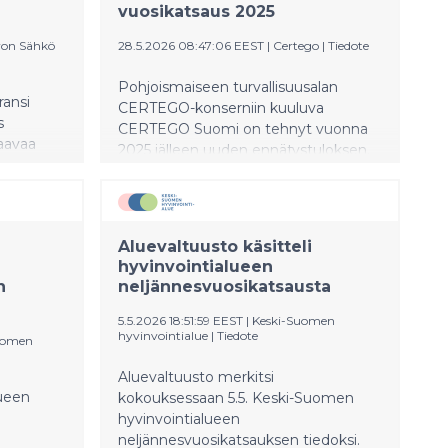
vuosikatsaus 2025
von Sähkö
28.5.2026 08:47:06 EEST
|
Certego
|
Tiedote
Pohjoismaiseen turvallisuusalan
ransi
CERTEGO-konserniin kuuluva
s
CERTEGO Suomi on tehnyt vuonna
aavaa
2025 jälleen uuden ennätystuloksen.
nsernin
Konsernin yhtiöiden positiivinen
se viime
kehitystrendi on seurausta
 euroa.
useamman vuoden jatkuneesta
uluva
liiketoiminnan kehitystyöstä, jossa on
Aluevaltuusto käsitteli
ia) oli
huomioitu sekä alan kehityksen että
hyvinvointialueen
sernin
yleisen turvallisuustilanteen tuomia
n
neljännesvuosikatsausta
e.
vaatimuksia.
5.5.2026 18:51:59 EEST
|
Keski-Suomen
hyvinvointialue
|
Tiedote
uomen
Aluevaltuusto merkitsi
ueen
kokouksessaan 5.5. Keski-Suomen
hyvinvointialueen
neljännesvuosikatsauksen tiedoksi.