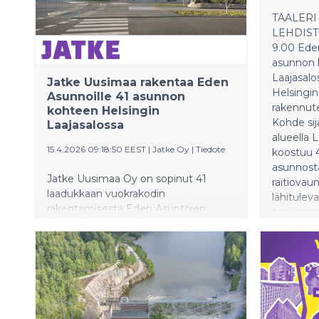
TAALERI 
LEHDISTÖ
9.00 Eden
asunnon 
Laajasalo
Jatke Uusimaa rakentaa Eden
Helsingin
Asunnoille 41 asunnon
rakennut
kohteen Helsingin
Kohde sij
Laajasalossa
alueella L
15.4.2026 09:18:50 EEST
|
Jatke Oy
|
Tiedote
koostuu 4
asunnosta
Jatke Uusimaa Oy on sopinut 41
raitiova
laadukkaan vuokrakodin
lähituleva
rakentamisesta Eden Asuntojen
tarjoama
kanssa. Helsingin Laajasalon
saavutet
Yliskylään valmistuvan
nopeat j
asuntokohteen, Laajasalon Minean
kaupungi
rakennustyöt alkavat heti, ja sen on
suunnitel
tarkoitus valmistua vuonna 2027.
ajatellen
muun mua
huoneisto