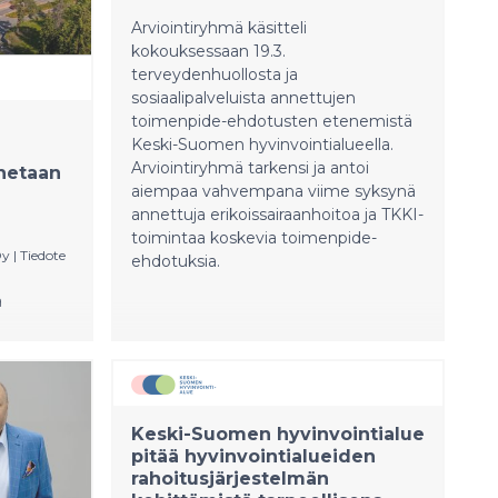
Arviointiryhmä käsitteli
kokouksessaan 19.3.
terveydenhuollosta ja
sosiaalipalveluista annettujen
toimenpide-ehdotusten etenemistä
Keski-Suomen hyvinvointialueella.
Arviointiryhmä tarkensi ja antoi
netaan
aiempaa vahvempana viime syksynä
annettuja erikoissairaanhoitoa ja TKKI-
toimintaa koskevia toimenpide-
Oy
|
Tiedote
ehdotuksia.
a
men
skus
Keski-Suomen hyvinvointialue
alan
pitää hyvinvointialueiden
rmilan
rahoitusjärjestelmän
iminnot