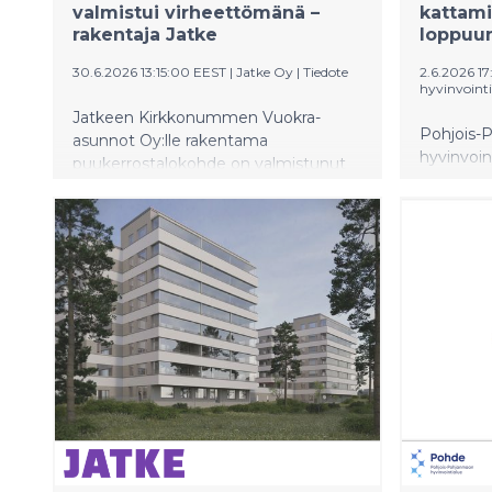
valmistui virheettömänä –
kattam
rakentaja Jatke
loppuu
30.6.2026 13:15:00 EEST
|
Jatke Oy
|
Tiedote
2.6.2026 17
hyvinvoint
Jatkeen Kirkkonummen Vuokra-
Pohjois-
asunnot Oy:lle rakentama
hyvinvoi
puukerrostalokohde on valmistunut
aluehalli
Kirkkonummen Heikkilään. Jatke on
puheenjo
hankkeessa päässyt hyödyntämään
johdolla. 
aktiivisesti kehittämäänsä
aluevaltu
puurakentamisen osaamista.
alijäämie
vuoden 2