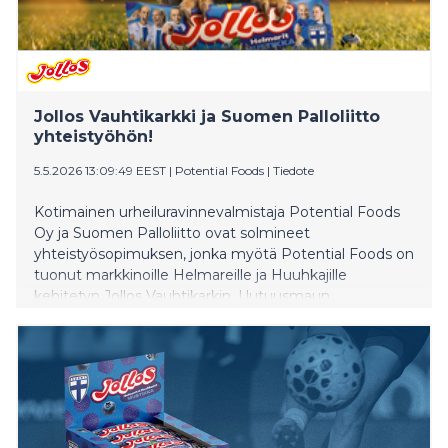
Jollos Vauhtikarkki ja Suomen Palloliitto
yhteistyöhön!
5.5.2026 13:09:49 EEST
|
Potential Foods
|
Tiedote
Kotimainen urheiluravinnevalmistaja Potential Foods
Oy ja Suomen Palloliitto ovat solmineet
yhteistyösopimuksen, jonka myötä Potential Foods on
tuonut markkinoille Helmareille ja Huuhkajille
kehitetyn Jollos Vauhtikarkin. Uutuusmaun
inspiraationa toimii suomalaisten suosikki, mustikka.
Jollos Vauhtikarkki Helmarit ja Huuhkajat -tuote on jo
myynnissä päivittäistavarakaupoissa ympäri Suomen.