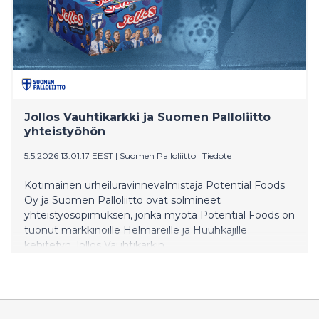
Jollos Vauhtikarkki ja Suomen Palloliitto
yhteistyöhön
5.5.2026 13:01:17 EEST
|
Suomen Palloliitto
|
Tiedote
Kotimainen urheiluravinnevalmistaja Potential Foods
Oy ja Suomen Palloliitto ovat solmineet
yhteistyösopimuksen, jonka myötä Potential Foods on
tuonut markkinoille Helmareille ja Huuhkajille
kehitetyn Jollos Vauhtikarkin.