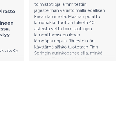
toimistotiloja lämmitettiin
järjestelmän varastoimalla edellisen
virasto
kesän lämmöllä. Maahan porattu
lämpöakku tuottaa talvella 40-
ineen
ssa.
asteista vettä toimistotilojen
styy
lämmittämiseen ilman
lämpöpumppua. Järjestelmän
käyttämä sähkö tuotetaan Finn
ck Labs Oy
Springin aurinkopaneeleilla, minkä
ansiosta lämmitysjärjestelmä on
täysin energiaomavarainen ja
päästötön.
rity,
lajuoman
yttöön
yksen
on