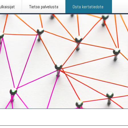
ulkaisijat
Tietoa palvelusta
Osta kertatiedote