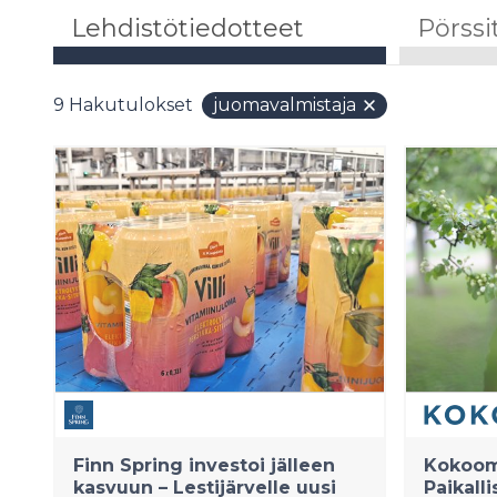
Lehdistötiedotteet
Pörssi
9
Hakutulokset
juomavalmistaja
Finn Spring investoi jälleen
Kokoom
kasvuun – Lestijärvelle uusi
Paikalli