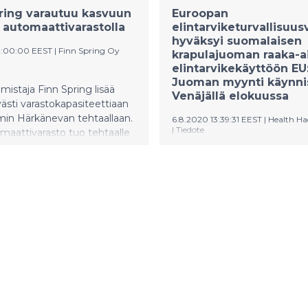
ring varautuu kasvuun
Euroopan
 automaattivarastolla
elintarviketurvallisuus
hyväksyi suomalaisen
10:00:00 EEST
|
Finn Spring Oy
krapulajuoman raaka-a
elintarvikekäyttöön EU:
Juoman myynti käynni
istaja Finn Spring lisää
Venäjällä elokuussa
ästi varastokapasiteettiaan
in Härkänevan tehtaallaan.
6.8.2020 13:39:31 EEST
|
Health Ha
|
Tiedote
maattivarasto tuo tehtaalle
 lavapaikkaa.
Euroopan
elintarviketurvallisuusvirasto
(European Food Safety Autho
EFSA) on hyväksynyt krapu
raaka-aineena käytettävän
antioksidantin elintarvikekä
myös EU:ssa. Suomalaisyrit
kehittämän juoman myynti 
käynnistynyt USA:ssa ja
käynnistymässä Venäjällä.