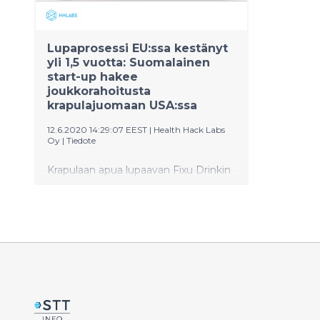
Lupaprosessi EU:ssa kestänyt
yli 1,5 vuotta: Suomalainen
start-up hakee
joukkorahoitusta
krapulajuomaan USA:ssa
12.6.2020 14:29:07 EEST
|
Health Hack Labs
Oy
|
Tiedote
Krapulaan apua lupaavan Fixu Drinkin
suomalaiset kehittäjät hakevat
rahoitusta joukkorahoituskampanjalla
USA:sta. EU:ssa pitkittynyt
lupakäsittely markkinointiin
turhauttaa yrittäjiä, sillä raaka-aineena
käytetty japanilaisen rusinapuun
kaarna on perinteinen ainesosa
aasialaisessa lääketieteessä.