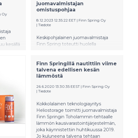
a
juomavalmistajan
omistuspohjaa
g Oy
8.12.2023 12:35:22 EET
|
Finn Spring Oy
|
Tiedote
staja
Keskipohjalainen juomavalmistaja
een
Finn Spring toteutti huolella
uu kesällä
valmistellun sukupolvenvaihdoksen
le. Uusi
joulukuussa 2023. Perheyrityksen
perustajat Virpi ja Hannu Ali-Haapala
Finn Springillä nautittiin viime
tävästi ja
talvena edellisen kesän
myivät sukupolvenvaihdoksessa 50
sia ja
lämmöstä
prosenttia yrityksestä viidelle
ta. Uuden
lapselleen 1.12.2023.
arvittavan
26.6.2020 13:30:35 EEST
|
Finn Spring Oy
en
|
Tiedote
4 kesään
Kokkolalainen teknologiayritys
Heliostorage toimitti juomavalmistaja
Finn Springin Toholammin-tehtaalle
lämmön kausivarastointijärjestelmän,
joka käynnistettiin huhtikuussa 2019.
Jo kuluneena talvena tehtaan