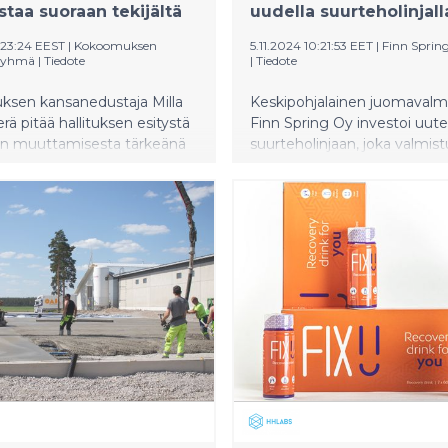
staa suoraan tekijältä
uudella suurteholinjall
:23:24 EEST
|
Kokoomuksen
5.11.2024 10:21:53 EET
|
Finn Sprin
ryhmä
|
Tiedote
|
Tiedote
sen kansanedustaja Milla
Keskipohjalainen juomavalmi
ä pitää hallituksen esitystä
Finn Spring Oy investoi uut
ain muuttamisesta tärkeänä
suurteholinjaan, joka valmist
na erityisesti Varsinais-
2025 Toholammin Härkäneval
taisille alueille, joissa
pullotuslinja lisää
n tuotanto, ruokakulttuuri ja
tuotantokapasiteettia merkit
kulkevat vahvasti käsi
mahdollistaa uusia asiakkuuk
tuoteportfolion laajentamis
linjaston asennustyöt sekä t
infrastruktuurin rakentamin
työllistävät Härkänevan
tehdasalueella syksystä 202
2025 saakka.