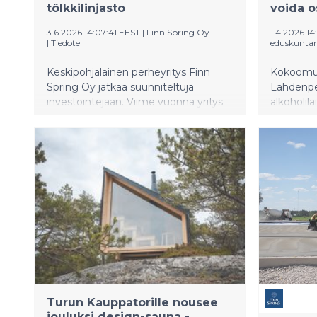
tölkkilinjasto
voida o
3.6.2026 14:07:41 EEST
|
Finn Spring Oy
1.4.2026 14
|
Tiedote
eduskunta
Keskipohjalainen perheyritys Finn
Kokoomuk
Spring Oy jatkaa suunniteltuja
Lahdenper
investointejaan. Viime vuonna yritys
alkoholil
investoi uuteen suurteholinjaan
uudistukse
Toholammin Härkänevalla sijaitsevalle
Suomen kal
tuotantolaitokselleen. Tänä vuonna
paikalline
vuorossa oli uuden, tehokkaamman
matkailu 
tölkkilinjaston asennus Lestijärven
kädessä.
tuotantolaitokselle. Nykyisen
tölkkilinjaston rinnalle hankittu uusi
tuotantolinja kolminkertaistaa
yrityksen tölkkituotteiden
valmistuskapasiteetin ja mahdollistaa
ensimmäistä kertaa hiilihapottomien
tölkkituotteiden valmistuksen.
Turun Kauppatorille nousee
jouluksi design-sauna -