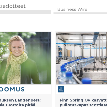
tiedotteet
Business Wire
uksen Lahdenperä:
Finn Spring Oy kasvatt
sia tuotteita pitää
pullotuskapasiteettiaa