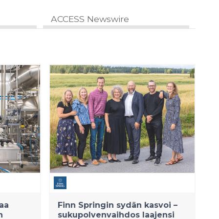
ACCESS Newswire
aa
Finn Springin sydän kasvoi –
n
sukupolvenvaihdos laajensi