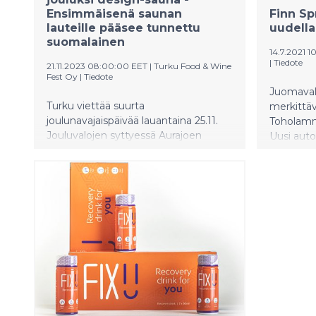
Ensimmäisenä saunan
Finn Sp
lauteille pääsee tunnettu
uudella
suomalainen
14.7.2021 
|
Tiedote
21.11.2023 08:00:00 EET
|
Turku Food & Wine
Fest Oy
|
Tiedote
Juomavalm
Turku viettää suurta
merkittäv
joulunavajaispäivää lauantaina 25.11.
Toholamm
Jouluvalojen syttyessä Aurajoen
Uusi auto
molemmin puolin, avautuu keskustan
noin 7000
sydämessä myös jotain uutta ja
ainutlaatuista: lumoava Kauppatorin
Joulusauna.