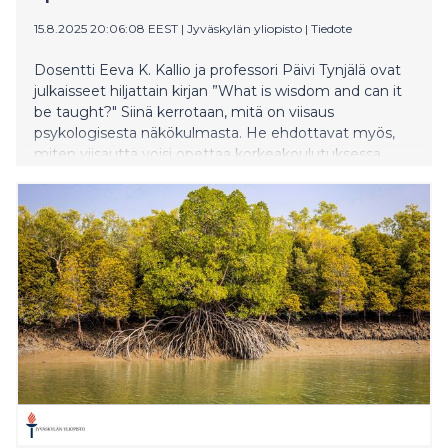
15.8.2025 20:06:08 EEST
|
Jyväskylän yliopisto
|
Tiedote
Dosentti Eeva K. Kallio ja professori Päivi Tynjälä ovat
julkaisseet hiljattain kirjan ”What is wisdom and can it
be taught?" Siinä kerrotaan, mitä on viisaus
psykologisesta näkökulmasta. He ehdottavat myös,
miten viisautta voisi opettaa korkeakoulutuksessa.
Mutta voiko viisautta todella opettaa? Tähän tarttuvat
professori Stephen Kemmis ja apulaisprofessori Antti
Saari.