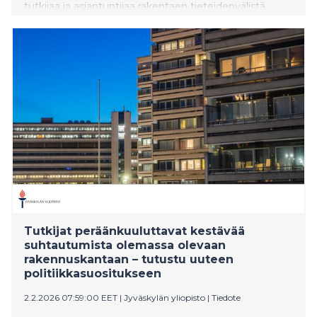
tutkijaa ja asiantuntijaa rakentaen tieteidenvälistä
kansainvälistä yhteistyötä ilmastokriisin, luontokadon ja
sosiaalisen eriarvoisuuden ratkaisemiseksi. Tapahtuma
on avoin median edustajille.
Tutkijat peräänkuuluttavat kestävää
suhtautumista olemassa olevaan
rakennuskantaan – tutustu uuteen
politiikkasuositukseen
2.2.2026 07:59:00 EET
|
Jyväskylän yliopisto
|
Tiedote