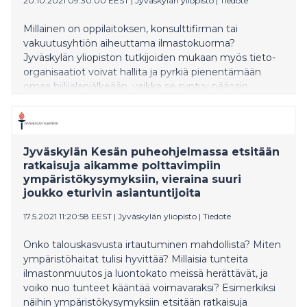
20.10.2021 09:30:00 EEST
|
Jyväskylän yliopisto
|
Tiedote
Millainen on oppilaitoksen, konsulttifirman tai
vakuutusyhtiön aiheuttama ilmastokuorma?
Jyväskylän yliopiston tutkijoiden mukaan myös tieto-
organisaatiot voivat hallita ja pyrkiä pienentämään
omaa hiilijalanjälkeään, vaikka se syntyy pääosin
välillisesti. Helpoiten kuorman kevennys käy, kun
pandemian pakottamista muutoksista otetaan opiksi.
Jyväskylän Kesän puheohjelmassa etsitään
ratkaisuja aikamme polttavimpiin
ympäristökysymyksiin, vieraina suuri
joukko eturivin asiantuntijoita
17.5.2021 11:20:58 EEST
|
Jyväskylän yliopisto
|
Tiedote
Onko talouskasvusta irtautuminen mahdollista? Miten
ympäristöhaitat tulisi hyvittää? Millaisia tunteita
ilmastonmuutos ja luontokato meissä herättävät, ja
voiko nuo tunteet kääntää voimavaraksi? Esimerkiksi
näihin ympäristökysymyksiin etsitään ratkaisuja