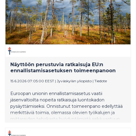
monimuotoisuuteen, uusiin palveluihin ja korkean
lisäarvon liiketoimintaan.
Näyttöön perustuvia ratkaisuja EU:n
ennallistamisasetuksen toimeenpanoon
15.6.2026 07:05:00 EEST
|
Jyväskylän yliopisto
|
Tiedote
Euroopan unionin ennallistamisasetus vaatii
jäsenvaltioilta nopeita ratkaisuja luontokadon
pysäyttämiseksi. Onnistunut toimeenpano edellyttää
merkittäviä toimia, olemassa olevien työkalujen ja
mittareiden tehokasta hyödyntämistä sekä vastuun
jakamista aiheuttaja maksaa -periaatteen mukaisesti
niin, etteivät kustannukset jää yksin julkiselle sektorille.