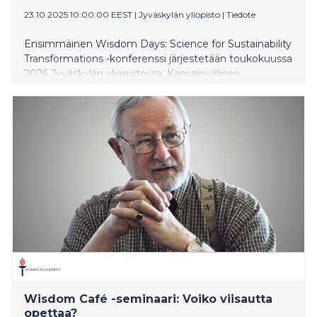
23.10.2025 10:00:00 EEST
|
Jyväskylän yliopisto
|
Tiedote
Ensimmäinen Wisdom Days: Science for Sustainability
Transformations -konferenssi järjestetään toukokuussa
2026 Jyväskylän yliopistossa. Kansainvälinen
konferenssi edistää tieteellistä keskustelua ja uusien
yhteyksien syntymistä eri tieteenalojen ja
organisaatioiden välillä, tavoitteenaan luoda tietoa ja
ratkaisuja kestävyyssiirtymien tueksi.
Wisdom Café -seminaari: Voiko viisautta
opettaa?