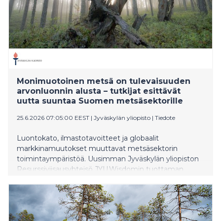
Monimuotoinen metsä on tulevaisuuden
arvonluonnin alusta – tutkijat esittävät
uutta suuntaa Suomen metsäsektorille
25.6.2026 07:05:00 EEST
|
Jyväskylän yliopisto
|
Tiedote
Luontokato, ilmastotavoitteet ja globaalit
markkinamuutokset muuttavat metsäsektorin
toimintaympäristöä. Uusimman Jyväskylän yliopiston
Resurssiviisausyhteisö JYU.Wisdomin tuottaman
Wisdom Letters -julkaisusarjan vertaisarvioidun
julkaisun mukaan Suomen kannattaa vastata
muutokseen rakentamalla metsistä monipuolinen
arvonluonnin alusta, jossa taloudellinen menestys
perustuu aiempaa vahvemmin luonnon