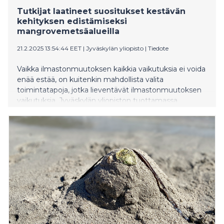
Tutkijat laatineet suositukset kestävän
kehityksen edistämiseksi
mangrovemetsäalueilla
21.2.2025 13:54:44 EET
|
Jyväskylän yliopisto
|
Tiedote
Vaikka ilmastonmuutoksen kaikkia vaikutuksia ei voida
enää estää, on kuitenkin mahdollista valita
toimintatapoja, jotka lieventävät ilmastonmuutoksen
vaikutuksia. Jyväskylän yliopiston tuottamassa
politiikkasuosituksessa tutkijat tarkastelevat kestävien
elinkeinojen kehittämistä ilmastomuutoksen
vaikutuksille haavoittuvaisella Intian ja Bangladeshin
rannikkoalueella, Sundarbansissa. Sundarbans on yksi
suurimmista uhanalaisista mangrove-
ekosysteemeistä, jotka varastoivat tehokkaasti
hiilidioksidia ja suojelevat ranta-alueita hirmumyrskyiltä.