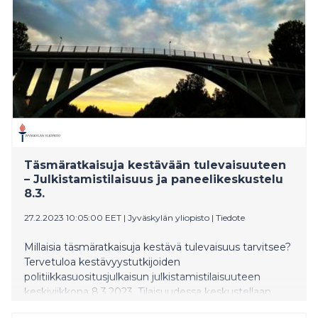
Täsmäratkaisuja kestävään tulevaisuuteen
– Julkistamistilaisuus ja paneelikeskustelu
8.3.
27.2.2023 10:05:00 EET
|
Jyväskylän yliopisto
|
Tiedote
Millaisia täsmäratkaisuja kestävä tulevaisuus tarvitsee?
Tervetuloa kestävyystutkijoiden
politiikkasuositusjulkaisun julkistamistilaisuuteen
keskiviikkona 8.3.2023. Tilaisuudessa keskustellaan
tutkimusperustaisista politiikkasuosituksista,