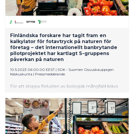
Finländska forskare har tagit fram en
kalkylator för fotavtryck på naturen för
företag – det internationellt banbrytande
pilotprojektet har kartlagt S-gruppens
påverkan på naturen
10.5.2023 06:00:00 EEST
|
SOK - Suomen Osuuskauppojen
Keskuskunta
|
Pressmeddelande
För att stoppa förlusten av biologisk mångfald krävs
att företag minimerar sin påverkan på naturen, dvs.
fotavtrycket, men det har inte funnits några verktyg
för att mäta fotavtrycket på naturen. I ett projekt
mellan Jyväskylä universitet, S-gruppen och Sitra har
man nu tagit fram en modell som stakar ut vägen för
företagen och som är banbrytande även
internationellt.