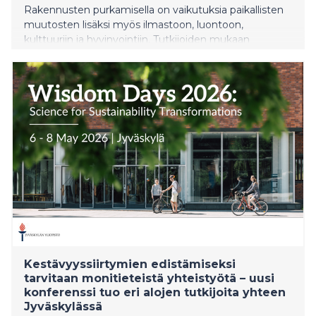
Rakennusten purkamisella on vaikutuksia paikallisten
muutosten lisäksi myös ilmastoon, luontoon,
kulttuuriin ja hyvinvointiin. Tutkijoiden mukaan
yhteiskunnan kestävyysmurros edellyttää muutosta
siinä, miten rakennettua ympäristöä arvotetaan ja
kehitetään. Kunnilla ja kaupungeilla on ratkaiseva rooli
tässä.
Kestävyyssiirtymien edistämiseksi
tarvitaan monitieteistä yhteistyötä – uusi
konferenssi tuo eri alojen tutkijoita yhteen
Jyväskylässä