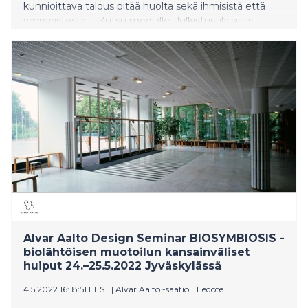
kunnioittava talous pitää huolta sekä ihmisistä että
ympäristöstä. – Kutsu medialle: Julkistustilaisuus-
webinaari ti 7.6. klo 15–16.30
Alvar Aalto Design Seminar BIOSYMBIOSIS -
biolähtöisen muotoilun kansainväliset
huiput 24.–25.5.2022 Jyväskylässä
4.5.2022 16:18:51 EEST
|
Alvar Aalto -säätiö
|
Tiedote