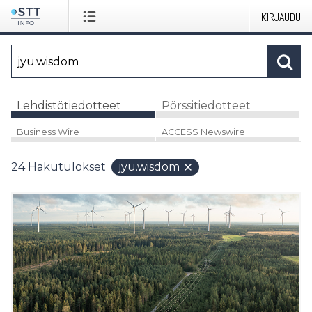
KIRJAUDU
Lehdistötiedotteet
Pörssitiedotteet
Business Wire
ACCESS Newswire
24
Hakutulokset
jyu.wisdom