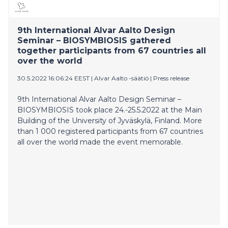
kestävyysmurroksesta ja koulutuksesta murroksen
edellytyksenä. Keskusteluun osallistuvat muun
muassa opetusministeri Li Andersson ja
9th International Alvar Aalto Design
yliopistonlehtori Marileena Mäkelä.
Seminar – BIOSYMBIOSIS gathered
together participants from 67 countries all
over the world
30.5.2022 16:06:24 EEST
|
Alvar Aalto -säätiö
|
Press release
9th International Alvar Aalto Design Seminar –
BIOSYMBIOSIS took place 24.-25.5.2022 at the Main
Building of the University of Jyväskylä, Finland. More
than 1 000 registered participants from 67 countries
all over the world made the event memorable.