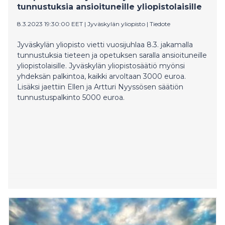
tunnustuksia ansioituneille yliopistolaisille
the way forward for the business sector in this
respect. It is a groundbreaking project, even on an
8.3.2023 19:30:00 EET
|
Jyväskylän yliopisto
|
Tiedote
international scale.
Jyväskylän yliopisto vietti vuosijuhlaa 8.3. jakamalla
tunnustuksia tieteen ja opetuksen saralla ansioituneille
yliopistolaisille. Jyväskylän yliopistosäätiö myönsi
yhdeksän palkintoa, kaikki arvoltaan 3000 euroa.
Lisäksi jaettiin Ellen ja Artturi Nyyssösen säätiön
tunnustuspalkinto 5000 euroa.