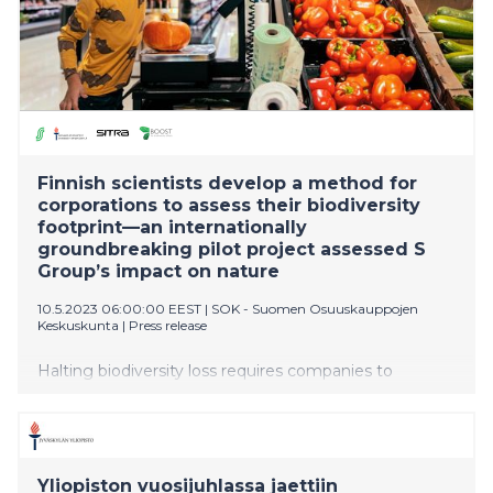
Finnish scientists develop a method for
corporations to assess their biodiversity
footprint—an internationally
groundbreaking pilot project assessed S
Group’s impact on nature
10.5.2023 06:00:00 EEST
|
SOK - Suomen Osuuskauppojen
Keskuskunta
|
Press release
Halting biodiversity loss requires companies to
minimise their negative impact on biodiversity, i.e.
their biodiversity footprint. So far, however, biodiversity
footprint assessment tools have been in short supply.
A joint project of the University of Jyväskylä, S Group
Yliopiston vuosijuhlassa jaettiin
and Sitra has now developed a method that points