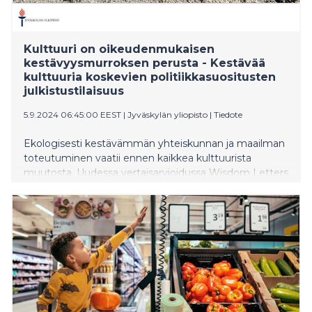
Kulttuuri on oikeudenmukaisen
kestävyysmurroksen perusta - Kestävää
kulttuuria koskevien politiikkasuositusten
julkistustilaisuus
5.9.2024 06:45:00 EEST
|
Jyväskylän yliopisto
|
Tiedote
Ekologisesti kestävämmän yhteiskunnan ja maailman
toteutuminen vaatii ennen kaikkea kulttuurista
muutosta. Uudessa vertaisarvioidussa Wisdom Letters
-julkaisussa “Kohti kestävää kulttuuria” esitetään
päätöksentekijöille ja kansalaisyhteiskunnan käyttöön
suosituksia siitä, millä tavoin kulttuuri voi tukea
kestävyysmurrosta. Politiikkasuositukset julkistetaan
keskiviikkona 11.9.2024 Jyväskylän yliopiston kirjastolla
ja etäyhteyksin Yle Areenassa.