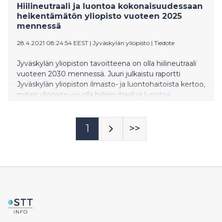
Hiilineutraali ja luontoa kokonaisuudessaan
heikentämätön yliopisto vuoteen 2025
mennessä
28.4.2021 08:24:54 EEST
|
Jyväskylän yliopisto
|
Tiedote
Jyväskylän yliopiston tavoitteena on olla hiilineutraali
vuoteen 2030 mennessä. Juuri julkaistu raportti
Jyväskylän yliopiston ilmasto- ja luontohaitoista kertoo,
miten yliopisto voi olla hiilineutraali ja luontoa
kokonaisuudessaan heikentämätön jo vuonna 2025.
1
>>