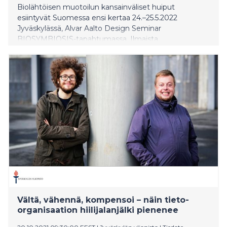
Biolähtöisen muotoilun kansainväliset huiput
esiintyvät Suomessa ensi kertaa 24.–25.5.2022
Jyväskylässä, Alvar Aalto Design Seminar
BIOSYMBIOSIS-tapahtumassa. Ilmaista
seminaariohjelmaa voi seurata, paitsi paikan päällä,
myös virtuaalisesti ympäri maailmaa. Ohjelmaa
striimataan mm. Lontoossa, Welltek-showroomin
kautta Clerkenwell Design Week -tapahtumaan.
Kaikille avoin ja pääsymaksuton, kaksipäiväinen
seminaari järjestään Jyväskylän yliopiston
päärakennuksessa (Alvar Aalto, 1954-56). Tapahtuman
esityskieli on englanti.
Vältä, vähennä, kompensoi – näin tieto-
organisaation hiilijalanjälki pienenee