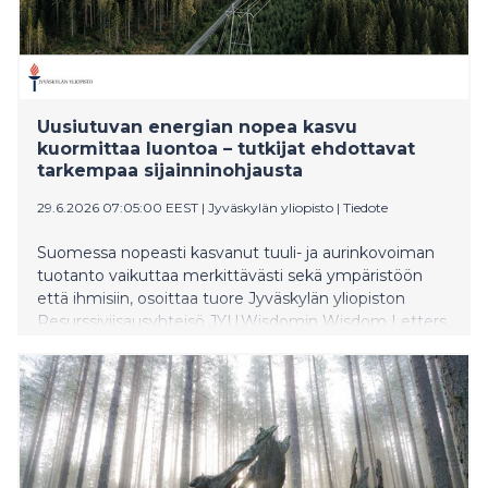
Uusiutuvan energian nopea kasvu
kuormittaa luontoa – tutkijat ehdottavat
tarkempaa sijainninohjausta
29.6.2026 07:05:00 EEST
|
Jyväskylän yliopisto
|
Tiedote
Suomessa nopeasti kasvanut tuuli- ja aurinkovoiman
tuotanto vaikuttaa merkittävästi sekä ympäristöön
että ihmisiin, osoittaa tuore Jyväskylän yliopiston
Resurssiviisausyhteisö JYU.Wisdomin Wisdom Letters
-julkaisusarjassa ilmestynyt vertaisarvioitu artikkeli.
Vaikka yksittäisiä hankkeita tarkastellaan
yksityiskohtaisesti, eivät nykyiset suunnittelu- ja
arviointikäytännöt riitä niiden yhteisvaikutusten
hallintaan. Politiikkasuosituksia sisältävän julkaisun ovat
laatineet neljä tutkijaa Suomen ympäristökeskuksesta,
Itä-Suomen yliopistosta ja Turun yliopistosta.