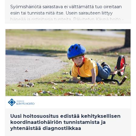
Syömishäiriötä sairastava ei välttämättä tuo oireitaan
esiin tai tunnista niitä itse. Usein sairauteen liittyy
häpeää ja ristiriitaisia tunteita. Päivitetyn Käypä hoito -
suosituksen mukaan potilaalta ei tule evätä hoitoa
heikon paranemismotivaation takia. Syömishäiriöiden
hoidossa on tärkeää huomioida myös samanaikaiset
psyykkiset häiriöt sekä somaattiset oireet ja sairaudet.
Uusi hoitosuositus edistää kehityksellisen
koordinaatiohäiriön tunnistamista ja
yhtenäistää diagnostiikkaa