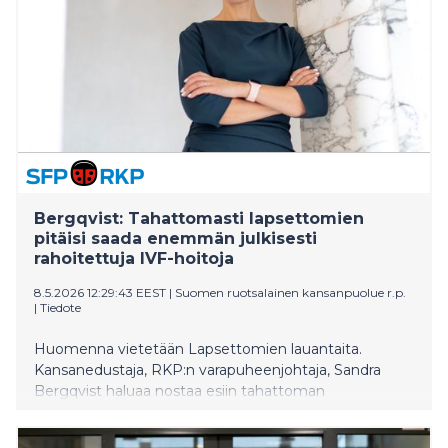
Bergqvist: Tahattomasti lapsettomien
pitäisi saada enemmän julkisesti
rahoitettuja IVF-hoitoja
8.5.2026 12:29:43 EEST
|
Suomen ruotsalainen kansanpuolue r.p.
|
Tiedote
Huomenna vietetään Lapsettomien lauantaita.
Kansanedustaja, RKP:n varapuheenjohtaja, Sandra
Bergqvist haluaa nostaa esiin tahattoman
lapsettomuuden teeman, joka jää usein
äitienpäiväviikonlopun varjoon. Suomessa arviolta noin