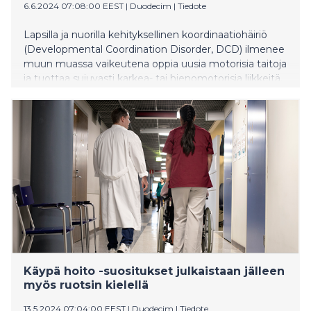
6.6.2024 07:08:00 EEST
|
Duodecim
|
Tiedote
Lapsilla ja nuorilla kehityksellinen koordinaatiohäiriö
(Developmental Coordination Disorder, DCD) ilmenee
muun muassa vaikeutena oppia uusia motorisia taitoja
ja tuottaa sujuvasti karkea- tai hienomotorisia liikkeitä.
Häiriö on Suomessa alidiagnosoitu. Uusi Käypä hoito -
suositus on laadittu monialaisena yhteistyönä. Se
antaa eväitä lasten ja nuorten parissa työskenteleville
sekä yhtenäistää diagnostiikkaa.
Käypä hoito -suositukset julkaistaan jälleen
myös ruotsin kielellä
13.5.2024 07:04:00 EEST
|
Duodecim
|
Tiedote