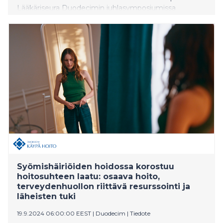
Lääkäriseura Duodecimin juhlasymposiumissa
22.11.2024 pohdimme, kuinka turvata kestävä
terveydenhuolto nyt ja tulevaisuudessa.
Syömishäiriöiden hoidossa korostuu
hoitosuhteen laatu: osaava hoito,
terveydenhuollon riittävä resurssointi ja
läheisten tuki
19.9.2024 06:00:00 EEST
|
Duodecim
|
Tiedote