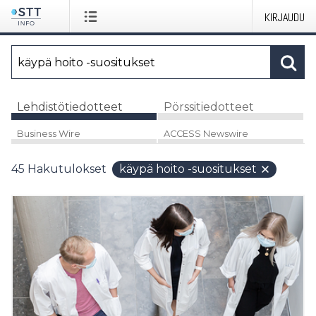
KIRJAUDU
Lehdistötiedotteet
Pörssitiedotteet
Business Wire
ACCESS Newswire
45
Hakutulokset
käypä hoito -suositukset