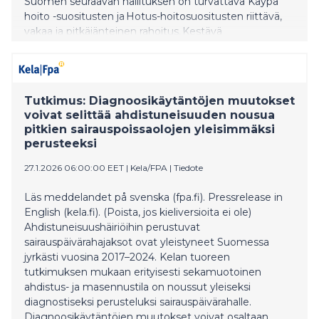
Suomen seuraavan hallituksen on turvattava Käypä
hoito -suositusten ja Hotus-hoitosuositusten riittävä,
vakaa ja pitkäjänteinen rahoitus. Kestävä
rahoitusratkaisu turvaa kansallisten hoitosuositusten
ajantasaisuuden ja kattavuuden.
Tutkimus: Diagnoosikäytäntöjen muutokset
voivat selittää ahdistuneisuuden nousua
pitkien sairauspoissaolojen yleisimmäksi
perusteeksi
27.1.2026 06:00:00 EET
|
Kela/FPA
|
Tiedote
Läs meddelandet på svenska (fpa.fi). Pressrelease in
English (kela.fi). (Poista, jos kieliversioita ei ole)
Ahdistuneisuushäiriöihin perustuvat
sairauspäivärahajaksot ovat yleistyneet Suomessa
jyrkästi vuosina 2017–2024. Kelan tuoreen
tutkimuksen mukaan erityisesti sekamuotoinen
ahdistus- ja masennustila on noussut yleiseksi
diagnostiseksi perusteluksi sairauspäivärahalle.
Diagnoosikäytäntöjen muutokset voivat osaltaan