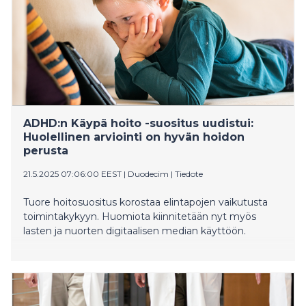
ADHD:n Käypä hoito -suositus uudistui:
Huolellinen arviointi on hyvän hoidon
perusta
21.5.2025 07:06:00 EEST
|
Duodecim
|
Tiedote
Tuore hoitosuositus korostaa elintapojen vaikutusta
toimintakykyyn. Huomiota kiinnitetään nyt myös
lasten ja nuorten digitaalisen median käyttöön.