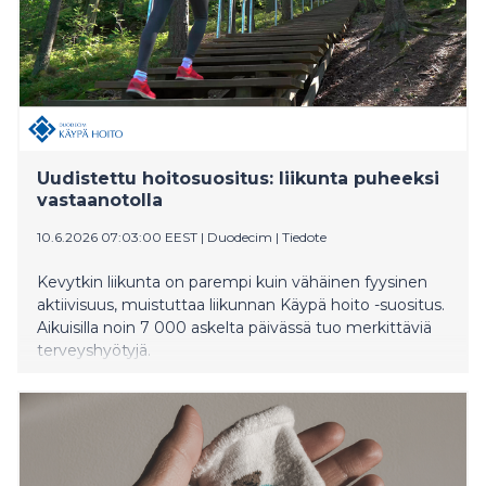
Uudistettu hoitosuositus: liikunta puheeksi
vastaanotolla
10.6.2026 07:03:00 EEST
|
Duodecim
|
Tiedote
Kevytkin liikunta on parempi kuin vähäinen fyysinen
aktiivisuus, muistuttaa liikunnan Käypä hoito -suositus.
Aikuisilla noin 7 000 askelta päivässä tuo merkittäviä
terveyshyötyjä.