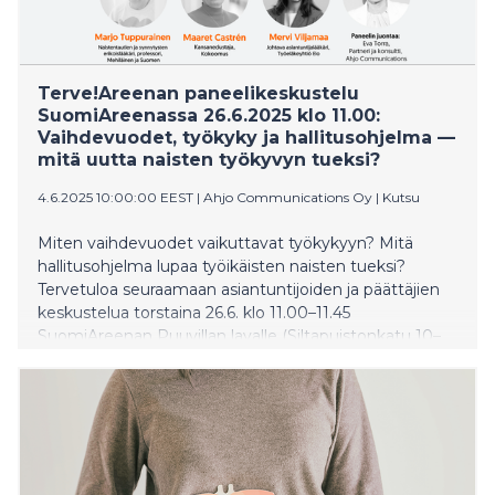
Terve!Areenan paneelikeskustelu
SuomiAreenassa 26.6.2025 klo 11.00:
Vaihdevuodet, työkyky ja hallitusohjelma —
mitä uutta naisten työkyvyn tueksi?
4.6.2025 10:00:00 EEST
|
Ahjo Communications Oy
|
Kutsu
Miten vaihdevuodet vaikuttavat työkykyyn? Mitä
hallitusohjelma lupaa työikäisten naisten tueksi?
Tervetuloa seuraamaan asiantuntijoiden ja päättäjien
keskustelua torstaina 26.6. klo 11.00–11.45
SuomiAreenan Puuvillan lavalle (Siltapuistonkatu 10–
12, Pori). Tilaisuutta voi seurata myös suorana MTV
Katsomossa.