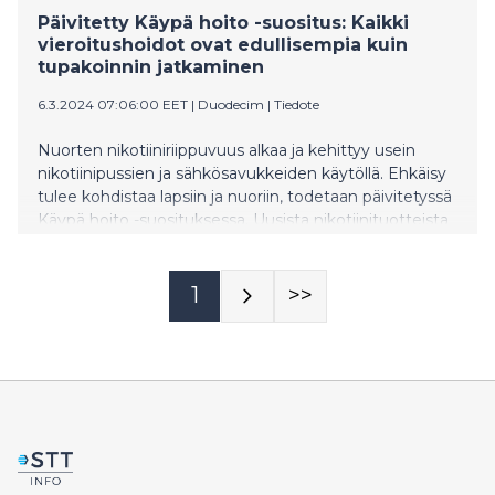
Päivitetty Käypä hoito -suositus: Kaikki
vieroitushoidot ovat edullisempia kuin
tupakoinnin jatkaminen
6.3.2024 07:06:00 EET
|
Duodecim
|
Tiedote
Nuorten nikotiiniriippuvuus alkaa ja kehittyy usein
nikotiinipussien ja sähkösavukkeiden käytöllä. Ehkäisy
tulee kohdistaa lapsiin ja nuoriin, todetaan päivitetyssä
Käypä hoito -suosituksessa. Uusista nikotiinituotteista
tiedetään vielä melko vähän, mutta nikotiinin haitat
ovat hyvin tiedossa. Tupakka- ja nikotiiniriippuvuus on
pitkäaikaissairaus, joka vaatii toistuvaa tukea ja
1
>>
seurantaa.