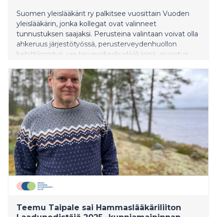
Suomen yleislääkärit ry palkitsee vuosittain Vuoden
yleislääkärin, jonka kollegat ovat valinneet
tunnustuksen saajaksi. Perusteina valintaan voivat olla
ahkeruus järjestötyössä, perusterveydenhuollon
kehittämistyö, ura terveyskeskuslääkärinä, arvostus
potilaiden ja kollegoiden keskuudessa, tutkimustyö
perusterveydenhuollossa, tai jokin muu. Vuoden 2025
Vuoden yleislääkäri -tunnustuksen saa
yleislääketieteen erikoislääkäri, ylilääkäri Susanna
Satuli-Autere Keski-Uudenmaan hyvinvointialueelta.
Osana työtään hän toimii kouluttajana, mentorina,
ohjaajana, esihenkilönä sekä omalääkärinä.
Teemu Taipale sai Hammaslääkäriliiton