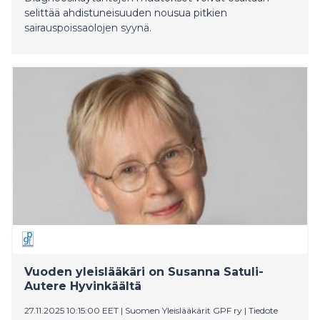
selittää ahdistuneisuuden nousua pitkien
sairauspoissaolojen syynä.
Vuoden yleislääkäri on Susanna Satuli-
Autere Hyvinkäältä
27.11.2025 10:15:00 EET
|
Suomen Yleislääkärit GPF ry
|
Tiedote