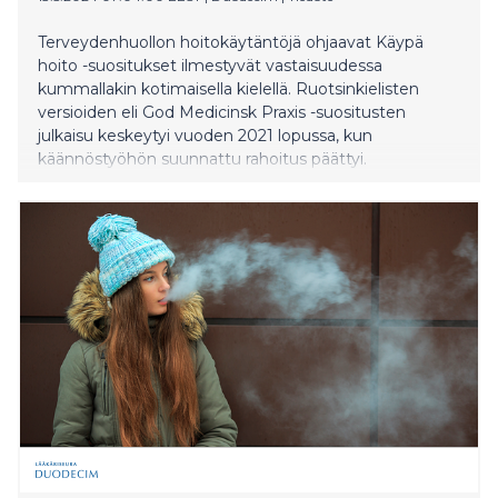
Terveydenhuollon hoitokäytäntöjä ohjaavat Käypä
hoito -suositukset ilmestyvät vastaisuudessa
kummallakin kotimaisella kielellä. Ruotsinkielisten
versioiden eli God Medicinsk Praxis -suositusten
julkaisu keskeytyi vuoden 2021 lopussa, kun
käännöstyöhön suunnattu rahoitus päättyi.