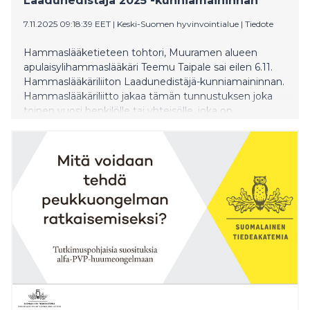
Laadunedistäjä 2025 -kunniamaininnan
7.11.2025 09:18:39 EET
|
Keski-Suomen hyvinvointialue
|
Tiedote
Hammaslääketieteen tohtori, Muuramen alueen
apulaisylihammaslääkäri Teemu Taipale sai eilen 6.11.
Hammaslääkäriliiton Laadunedistäjä-kunniamaininnan.
Hammaslääkäriliitto jakaa tämän tunnustuksen joka
toinen vuosi henkilölle tai yhteisölle, joka on
toiminnallaan edistänyt hyvää laatua,
potilasturvallisuutta ja eettistä ajattelua suun
terveydenhuollossa sekä toiminut esimerkkinä muille
alan ammattilaisille. Ensimmäisen kerran tunnustus
jaettiin vuonna 2003.