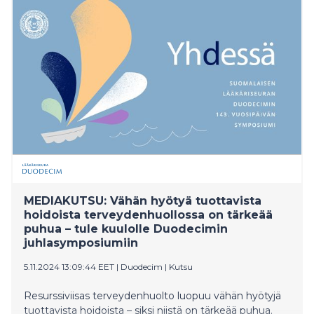
terveyspalveluiden käyttäjille ja hyvinvointialueille se
merkitsee paljon. Luotettava tieto tukee
päätöksentekoa.
MEDIAKUTSU: Vähän hyötyä tuottavista
hoidoista terveydenhuollossa on tärkeää
puhua – tule kuulolle Duodecimin
juhlasymposiumiin
5.11.2024 13:09:44 EET
|
Duodecim
|
Kutsu
Resurssiviisas terveydenhuolto luopuu vähän hyötyjä
tuottavista hoidoista – siksi niistä on tärkeää puhua.