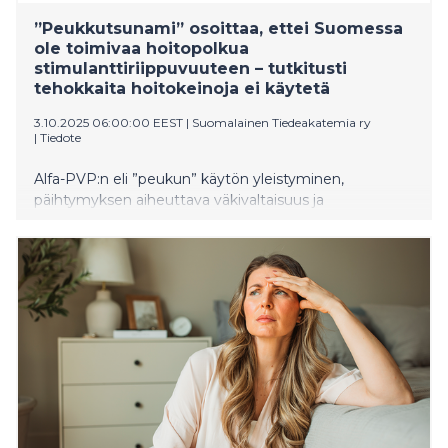
”Peukkutsunami” osoittaa, ettei Suomessa
ole toimivaa hoitopolkua
stimulanttiriippuvuuteen – tutkitusti
tehokkaita hoitokeinoja ei käytetä
3.10.2025 06:00:00 EEST
|
Suomalainen Tiedeakatemia ry
|
Tiedote
Alfa-PVP:n eli ”peukun” käytön yleistyminen,
päihtymyksen aiheuttava väkivaltaisuus ja
takavarikkojen kasvu kertovat ilmiöstä, johon Suomen
palvelujärjestelmä ei ole varautunut. Ongelmia voidaan
ratkaista mahdollistamalla korvaushoito
stimulanttiriippuvuuden hoidossa, ohjaamalla potilaita
päihdehoitoon suoraan päivystyksestä sekä
vahvistamalla päihdeosaamista koulutuksessa,
ehdottavat tutkijat Suomalaisen Tiedeakatemian
uudessa tietokoosteessa.