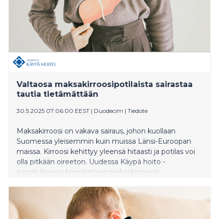
Valtaosa maksakirroosipotilaista sairastaa
tautia tietämättään
30.5.2025 07:06:00 EEST
|
Duodecim
|
Tiedote
Maksakirroosi on vakava sairaus, johon kuollaan
Suomessa yleisemmin kuin muissa Länsi-Euroopan
maissa. Kirroosi kehittyy yleensä hitaasti ja potilas voi
olla pitkään oireeton. Uudessa Käypä hoito -
suosituksessa korostetaan maksakirroosin
riskitekijöiden tunnistamista ja varhaisen diagnostiikan
tärkeyttä.