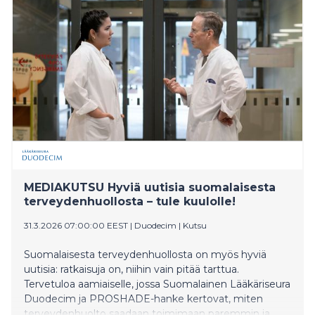
300 000 ihmistä kärsii tahattomasta
lapsettomuudesta. Jotta useampi saisi apua eikä jäisi
yksin, Bergqvist haluaa nähdä enemmän julkisesti
rahoitettuja IVF-hoitoja, palveluseteleitä yksityiseen
hedelmöityshoitoon sekä lisää psykososiaalista tukea
ja yhdenvertaista hedelmöityshoitoa koko Suomessa.
MEDIAKUTSU Hyviä uutisia suomalaisesta
terveydenhuollosta – tule kuulolle!
31.3.2026 07:00:00 EEST
|
Duodecim
|
Kutsu
Suomalaisesta terveydenhuollosta on myös hyviä
uutisia: ratkaisuja on, niihin vain pitää tarttua.
Tervetuloa aamiaiselle, jossa Suomalainen Lääkäriseura
Duodecim ja PROSHADE-hanke kertovat, miten
terveydenhuolto saadaan toimimaan paremmin ja