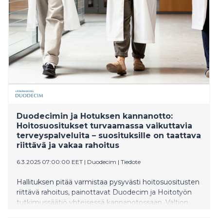
Duodecimin ja Hotuksen kannanotto:
Hoitosuositukset turvaamassa vaikuttavia
terveyspalveluita – suosituksille on taattava
riittävä ja vakaa rahoitus
6.3.2025 07:00:00 EET
|
Duodecim
|
Tiedote
Hallituksen pitää varmistaa pysyvästi hoitosuositusten
riittävä rahoitus, painottavat Duodecim ja Hoitotyön
tutkimussäätiö yhteisessä kannanotossaan. Valtion
talousarviossa tämä panostus on pieni. Sen sijaan