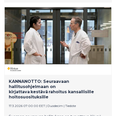
samalla käytettyä rajalliset yhteiset voimavarat
viisaasti.
KANNANOTTO: Seuraavaan
hallitusohjelmaan on
kirjattava kestävä rahoitus kansallisille
hoitosuosituksille
17.3.2026 07:00:00 EET
|
Duodecim
|
Tiedote