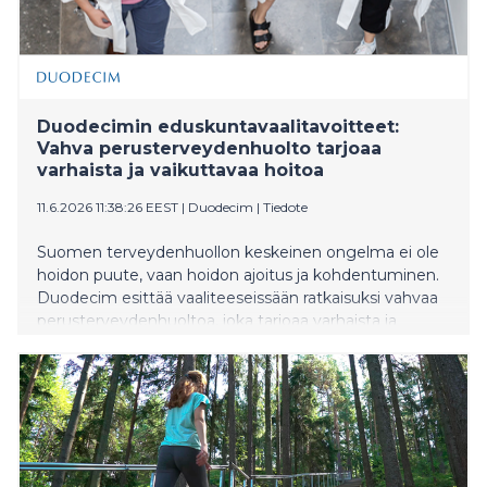
Duodecimin eduskuntavaalitavoitteet:
Vahva perusterveydenhuolto tarjoaa
varhaista ja vaikuttavaa hoitoa
11.6.2026 11:38:26 EEST
|
Duodecim
|
Tiedote
Suomen terveydenhuollon keskeinen ongelma ei ole
hoidon puute, vaan hoidon ajoitus ja kohdentuminen.
Duodecim esittää vaaliteeseissään ratkaisuksi vahvaa
perusterveydenhuoltoa, joka tarjoaa varhaista ja
vaikuttavaa hoitoa.