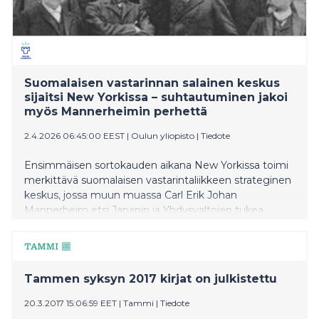
Suomalaisen vastarinnan salainen keskus
sijaitsi New Yorkissa – suhtautuminen jakoi
myös Mannerheimin perhettä
2.4.2026 06:45:00 EEST
|
Oulun yliopisto
|
Tiedote
Ensimmäisen sortokauden aikana New Yorkissa toimi
merkittävä suomalaisen vastarintaliikkeen strateginen
keskus, jossa muun muassa Carl Erik Johan
Mannerheim etsi Japanin ja Yhdysvaltojen tukea
Suomen itsenäistymiselle samalla, kun hänen veljensä
Carl Gustaf Emil Mannerheim palveli Venäjän
armeijassa. Asiaan on saatu lisävalaistusta uudesta
tutkimuksesta, joka muuttaa käsityksemme
Tammen syksyn 2017 kirjat on julkistettu
suomalaisesta vastarinnasta.
20.3.2017 15:06:59 EET
|
Tammi
|
Tiedote