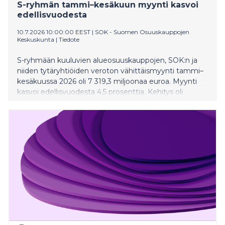
S-ryhmän tammi–kesäkuun myynti kasvoi
edellisvuodesta
10.7.2026 10:00:00 EEST
|
SOK - Suomen Osuuskauppojen
Keskuskunta
|
Tiedote
S-ryhmään kuuluvien alueosuuskauppojen, SOK:n ja
niiden tytäryhtiöiden veroton vähittäismyynti tammi–
kesäkuussa 2026 oli 7 319,3 miljoonaa euroa. Myynti
kasvoi edellisvuodesta 4,5 prosenttia. Kehitys oli
vahvaa muun muassa liikennekaupassa ja
marketkaupassa.