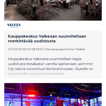
Kauppakeskus Valkeaan suunnitellaan
merkittävää uudistusta
27.6.2026 09:00:08 EEST
|
Osuuskauppa Arina
|
Tiedote
Kauppakeskus Valkeassa suunnitellaan laajaa
uudistusta Kesäkadun varrella sijaitsevaan, aiemmin
City-talona tunnettuun kiinteistönosaan. Alueelle on
suunnitteilla uusi ravintolamaailma.