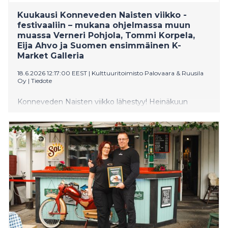
Kuukausi Konneveden Naisten viikko -
festivaaliin – mukana ohjelmassa muun
muassa Verneri Pohjola, Tommi Korpela,
Eija Ahvo ja Suomen ensimmäinen K-
Market Galleria
18.6.2026 12:17:00 EEST
|
Kulttuuritoimisto Palovaara & Ruusila
Oy
|
Tiedote
Konneveden Naisten viikko lähestyy! Heinäkuun
puolivälissä järjestettävä poikkitaiteellinen festivaali tuo
yhteen tulkitsijoita, esiintyjiä ja ajattelijoita
arkkitehtuurista filosofiaan ja runoudesta kulinariaan.
Henkeä, taidetta ja tulevaisuutta -pääteema lävistää
koko festivaalin ja tapahtumat nivoutuvat yhteen
lyriikan punaisella langalla. Maksullisten tapahtumien,
kuten Verneri Pohjolan ja Mika Kallion Fallen Trees -
konsertin, näyttelijä Tommi Korpelan ja Pami Karvosen
tähdittämän Johanneksen matkassa -konsertin ja
näyttelijä Eija Ahvon tulkitseman Rakas Eeva Kilpi! -
esityksen lisäksi luvassa on runsaasti maksutonta pop-