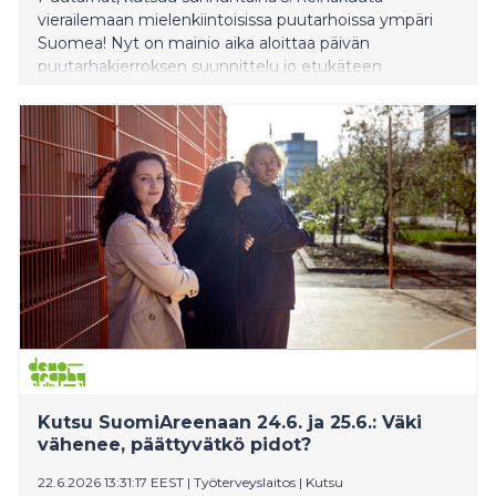
vierailemaan mielenkiintoisissa puutarhoissa ympäri
Suomea! Nyt on mainio aika aloittaa päivän
puutarhakierroksen suunnittelu jo etukäteen
vierailemalla www.avoimetpuutarhat.fi-sivuilla.
Kutsu SuomiAreenaan 24.6. ja 25.6.: Väki
vähenee, päättyvätkö pidot?
22.6.2026 13:31:17 EEST
|
Työterveyslaitos
|
Kutsu