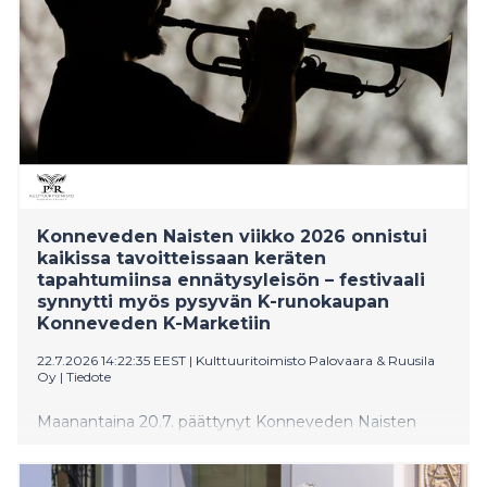
Konneveden Naisten viikko 2026 onnistui
kaikissa tavoitteissaan keräten
tapahtumiinsa ennätysyleisön – festivaali
synnytti myös pysyvän K-runokaupan
Konneveden K-Marketiin
22.7.2026 14:22:35 EEST
|
Kulttuuritoimisto Palovaara & Ruusila
Oy
|
Tiedote
Maanantaina 20.7. päättynyt Konneveden Naisten
viikko 2026 oli taiteellinen ja myös taloudellinen
menestys. Festivaalin tapahtumia, esityksiä ja