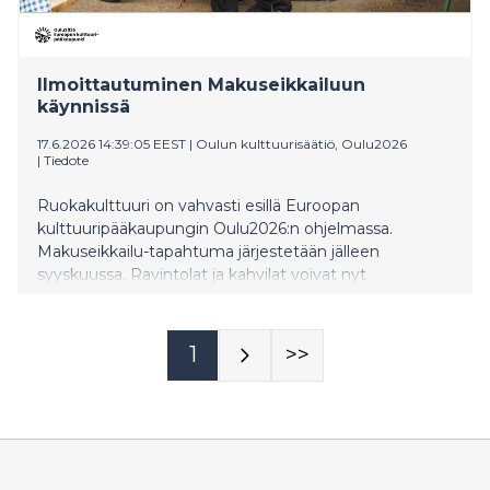
up-ohjelmaa. Naisten viikko on tunnettu myös
yllätyksistään: Missä muualla kuin Naisten viikolla
vaikkapa harmonikkataiteilija Kimmo Pohjonen voi
putkahtaa haitareineen pakastimesta? Liput
Ilmoittautuminen Makuseikkailuun
maksullisiin tapahtumiin ovat myynnissä Tiketissä.
käynnissä
17.6.2026 14:39:05 EEST
|
Oulun kulttuurisäätiö, Oulu2026
|
Tiedote
Ruokakulttuuri on vahvasti esillä Euroopan
kulttuuripääkaupungin Oulu2026:n ohjelmassa.
Makuseikkailu-tapahtuma järjestetään jälleen
syyskuussa. Ravintolat ja kahvilat voivat nyt
ilmoittautua mukaan suosittuun tapahtumaan.
1
>>