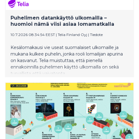
Puhelimen datankäyttö ulkomailla –
huomioi nämä viisi asiaa lomamatkalla
10.7.2026 08:34:54 EEST
|
Telia Finland Oyj
|
Tiedote
Kesälomakausi vie useat suomalaiset ulkomaille ja
mukana kulkee puhelin, jonka rooli lomailijan apurina
on kasvanut. Telia muistuttaa, että pienellä
ennakoinnilla puhelimen käyttö ulkomailla on sekä
turvallista että vaivatonta.