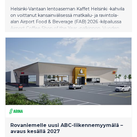
Helsinki-Vantaan lentoaseman Kaffet Helsinki -kahvila
on voittanut kansainvälisessä matkailu- ja ravintola-
alan Airport Food & Beverage (FAB) 2026 -kilpailussa
Airport Coffee Shop of the Year -palkinnon. Vuoden
paras -tunnustus myönnettiin Helsinki-Vantaan
lentoaseman ravintolapalveluille jo kolmatta kertaa.
​​Rovaniemelle uusi ABC-liikennemyymälä –
avaus kesällä 2027​