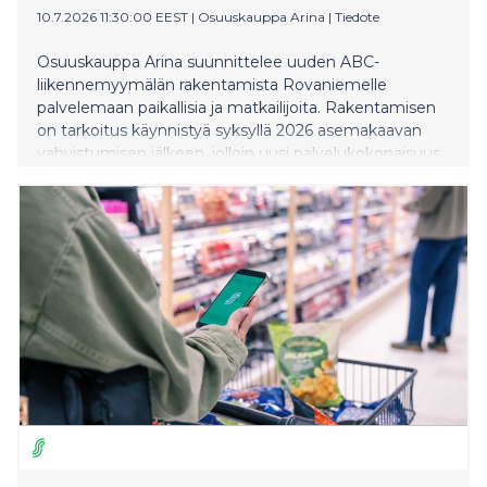
10.7.2026 11:30:00 EEST
|
Osuuskauppa Arina
|
Tiedote
Osuuskauppa Arina suunnittelee uuden ABC-
liikennemyymälän rakentamista Rovaniemelle
palvelemaan paikallisia ja matkailijoita. Rakentamisen
on tarkoitus käynnistyä syksyllä 2026 asemakaavan
vahvistumisen jälkeen, jolloin uusi palvelukokonaisuus
avattaisiin kesällä 2027. Investoinnin arvo on
noin 10,7 miljoonaa euroa.