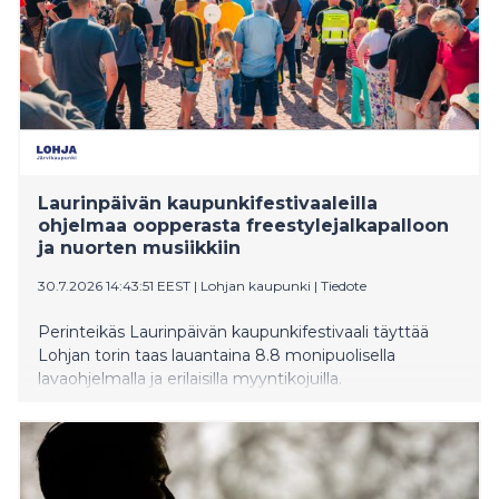
Laurinpäivän kaupunkifestivaaleilla
ohjelmaa oopperasta freestylejalkapalloon
ja nuorten musiikkiin
30.7.2026 14:43:51 EEST
|
Lohjan kaupunki
|
Tiedote
Perinteikäs Laurinpäivän kaupunkifestivaali täyttää
Lohjan torin taas lauantaina 8.8 monipuolisella
lavaohjelmalla ja erilaisilla myyntikojuilla.