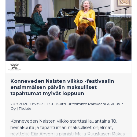
taidenäyttelyitä saapui katsomaan ennätysyleisö ja
lippuja myytiin ennakosta ja ovilta yli odotusten,
esimerkiksi avajaispäivän lauantain kaikki maksulliset
tapahtumat myivät loppuun.
Konneveden Naisten viikko -festivaalin
ensimmäisen päivän maksulliset
tapahtumat myivät loppuun
20.7.2026 10:58:23 EEST
|
Kulttuuritoimisto Palovaara & Ruusila
Oy
|
Tiedote
Konneveden Naisten viikko starttasi lauantaina 18.
heinäkuuta ja tapahtuman maksulliset ohjelmat,
näyttelijä Eija Ahvon ja pianisti Maija Ruuskasen Rakas