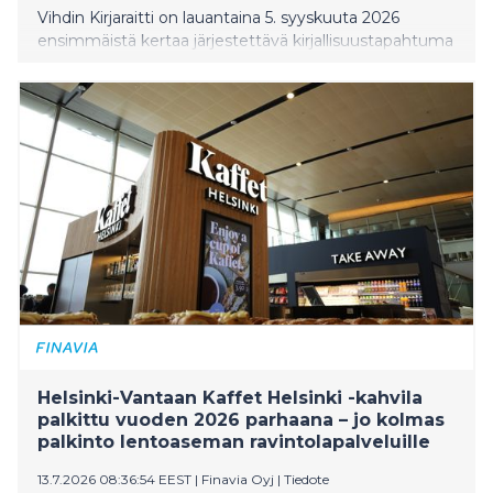
Vihdin Kirjaraitti on lauantaina 5. syyskuuta 2026
ensimmäistä kertaa järjestettävä kirjallisuustapahtuma
Vihdin kirkonkylän keskustan historiallisella raitilla.
Ensimmäisen Vihdin Kirjaraitin vieraina ovat kirjailijat
Monika Fagerholm, Rosa Liksom ja Matti Rautaniemi,
sukututkija Torsti Salonen ja tietokirjailija Anna Perälä.
Kirjaraitin iltaklubilla Vihdin Kinon salissa esiintyy Maija
Vilkkumaa – yksi maamme suosituimmista
poptähdistä – harvinaisella soolokeikalla. Vilkkumaa
kertoo myös vuonna 2013 julkaistusta
romaanistaan Nainen katolla, joka on saanut uuden
elämän kesäkuussa 2026 julkaistuna äänikirjana.
Helsinki-Vantaan Kaffet Helsinki -kahvila
palkittu vuoden 2026 parhaana – jo kolmas
palkinto lentoaseman ravintolapalveluille
13.7.2026 08:36:54 EEST
|
Finavia Oyj
|
Tiedote