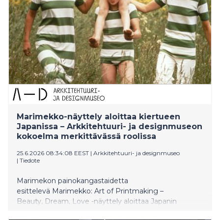
nuorta. Puiston odotetaan houkuttelevan noin 100
000 kävijää vuodessa.
Marimekko-näyttely aloittaa kiertueen
Japanissa – Arkkitehtuuri- ja designmuseon
kokoelma merkittävässä roolissa
25.6.2026 08:34:08 EEST
|
Arkkitehtuuri- ja designmuseo
|
Tiedote
Marimekon painokangastaidetta
esittelevä Marimekko: Art of Printmaking –
Beauty, Dream, Love -näyttely aloittaa Japanin
kiertonsa Kiotosta 4. heinäkuuta 2026. Näyttelyn