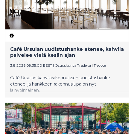
Café Ursulan uudistushanke etenee, kahvila
palvelee vielä kesän ajan
3.8.2026 09:35:00 EEST
|
Osuuskunta Tradeka
|
Tiedote
Café Ursulan kahvilarakennuksen uudistushanke
etenee, ja hankkeen rakennuslupa on nyt
lainvoimainen.