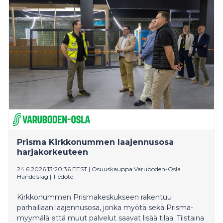
esineistöstä valtaosa, noin seitsemänkymmentä
teosta ja valokuvaa, tulee Arkkitehtuuri- ja
designmuseon kokoelmista.
Prisma Kirkkonummen laajennusosa
harjakorkeuteen
24.6.2026 13:20:36 EEST
|
Osuuskauppa Varuboden-Osla
Handelslag
|
Tiedote
Kirkkonummen Prismakeskukseen rakentuu
parhaillaan laajennusosa, jonka myötä sekä Prisma-
myymälä että muut palvelut saavat lisää tilaa. Tiistaina