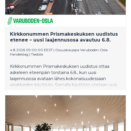
Kirkkonummen Prismakeskuksen uudistus
etenee – uusi laajennusosa avautuu 6.8.
4.8.2026 09:00:00 EEST
|
Osuuskauppa Varuboden-Osla
Handelslag
|
Tiedote
Kirkkonummen Prismakeskuksen uudistus ottaa
askeleen eteenpäin torstaina 6.8., kun uusi
laajennusosa avataan lähes kokonaisuudessaan
asiakkaiden käyttöön. Samalla käyttöön otetaan uusi
sisäänkäynti, uusi kassalinjasto avataan, verkkokaupan
ja noutopalveluiden kokonaisuus laajenee ja
ravintolamaailma alkaa palvella asiakkaita vaiheittain.