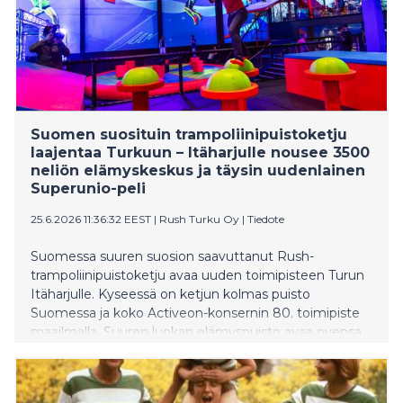
Suomen suosituin trampoliinipuistoketju
laajentaa Turkuun – Itäharjulle nousee 3500
neliön elämyskeskus ja täysin uudenlainen
Superunio-peli
25.6.2026 11:36:32 EEST
|
Rush Turku Oy
|
Tiedote
Suomessa suuren suosion saavuttanut Rush-
trampoliinipuistoketju avaa uuden toimipisteen Turun
Itäharjulle. Kyseessä on ketjun kolmas puisto
Suomessa ja koko Activeon-konsernin 80. toimipiste
maailmalla. Suuren luokan elämyspuisto avaa ovensa
tiistaina 30. kesäkuuta kello 10:00. Lähes 3500
neliömetrin kokoinen keskus vahvistaa alueen
liikkumismahdollisuuksia ja työllistää yli 30 paikallista