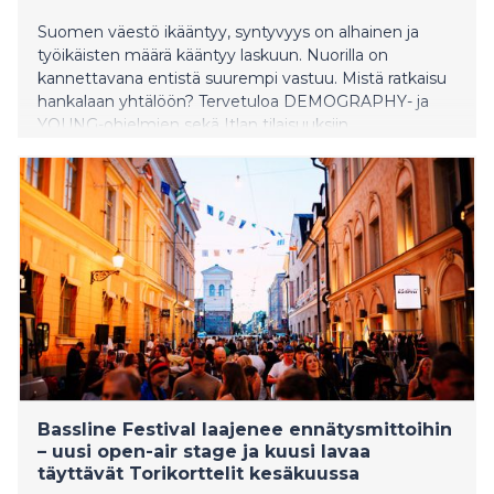
Suomen väestö ikääntyy, syntyvyys on alhainen ja
työikäisten määrä kääntyy laskuun. Nuorilla on
kannettavana entistä suurempi vastuu. Mistä ratkaisu
hankalaan yhtälöön? Tervetuloa DEMOGRAPHY- ja
YOUNG-ohjelmien sekä Itlan tilaisuuksiin
SuomiAreenaan Poriin!
Bassline Festival laajenee ennätysmittoihin
– uusi open-air stage ja kuusi lavaa
täyttävät Torikorttelit kesäkuussa