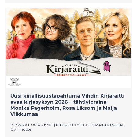
Eeva Kilpi -esitys Konneveden kirkossa ja Michelin-
kokki Kim Mikkolan loihtimat Myrsky lautasella
Shakespearen tapaan -kattaukset Väentalolla myivät
ääriään myöten täyteen. Festivaali jatkuu tänään
maanantaina päättyen trumpetisti Verneri Pohjolan ja
lyömäsoitintaiteilija Mika Kallion klo 18.00 alkavaan
Fallen Trees -konserttiin Konnevesisalissa.
Uusi kirjallisuustapahtuma Vihdin Kirjaraitti
avaa kirjasyksyn 2026 – tähtivieraina
Monika Fagerholm, Rosa Liksom ja Maija
Vilkkumaa
14.7.2026 11:00:00 EEST
|
Kulttuuritoimisto Palovaara & Ruusila
Oy
|
Tiedote