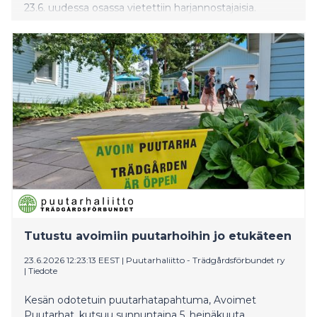
23.6. uudessa osassa vietettiin harjannostajaisia.
Tutustu avoimiin puutarhoihin jo etukäteen
23.6.2026 12:23:13 EEST
|
Puutarhaliitto - Trädgårdsförbundet ry
|
Tiedote
Kesän odotetuin puutarhatapahtuma, Avoimet
Puutarhat, kutsuu sunnuntaina 5. heinäkuuta