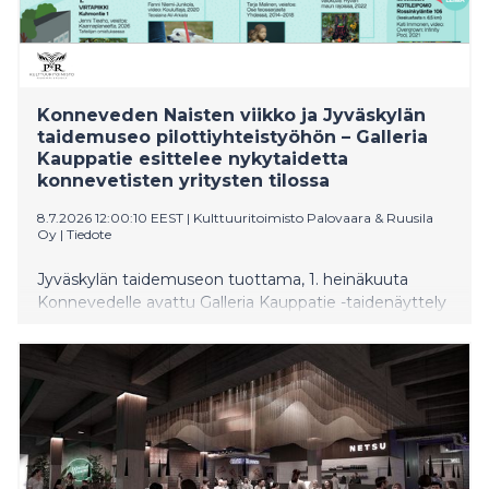
Konneveden Naisten viikko ja Jyväskylän
taidemuseo pilottiyhteistyöhön – Galleria
Kauppatie esittelee nykytaidetta
konnevetisten yritysten tilossa
8.7.2026 12:00:10 EEST
|
Kulttuuritoimisto Palovaara & Ruusila
Oy
|
Tiedote
Jyväskylän taidemuseon tuottama, 1. heinäkuuta
Konnevedelle avattu Galleria Kauppatie -taidenäyttely
esittelee teoksia Jyväskylän kaupungin
taidekokoelmista ja kutsuu kävijät tutustumaan
samanaikaisest nykytaiteeseen, Konneveden Naisten
viikkoon ja konnevetiseen kyläelämään. Näyttely on
toteutettu yhteistyössä Naisten viikon kanssa, jota
vietetään 18.–20.7.2026.