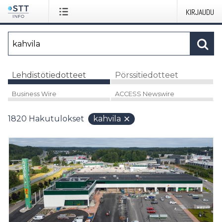
KIRJAUDU
Lehdistötiedotteet
Pörssitiedotteet
Business Wire
ACCESS Newswire
1820
Hakutulokset
kahvila