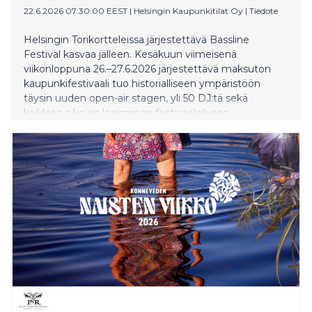
22.6.2026 07:30:00 EEST
|
Helsingin Kaupunkitilat Oy
|
Tiedote
Helsingin Torikortteleissa järjestettävä Bassline
Festival kasvaa jälleen. Kesäkuun viimeisenä
viikonloppuna 26.–27.6.2026 järjestettävä maksuton
kaupunkifestivaali tuo historialliseen ympäristöön
täysin uuden open-air stagen, yli 50 DJ:tä sekä
kaikkien aikojen laajimman festivaalialueen.
Tapahtuma järjestetään tänä kesänä jo 14. kertaa.