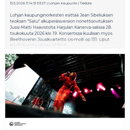
15.5.2026 11:14:51 EEST
|
Lohjan kaupunki
|
Tiedote
Lohjan kaupunginorkesteri esittää Jean Sibeliuksen
teoksen "Satu" alkuperäisversion nonettisovituksen
Jussi-Matti Haavistolta Harjulan Kanerva-salissa 28.
toukokuuta 2026 klo 19. Konsertissa kuullaan myös
Beethovenin Jousikvartetto cis-molli op.131. Liput
NetTicketistä alkaen 16,50 €.