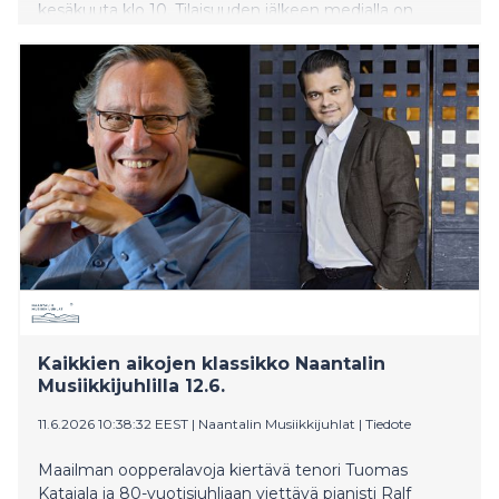
kesäkuuta klo 10. Tilaisuuden jälkeen medialla on
mahdollisuus esittää kysymyksiä sekä haastatella
tulevaa ylikapellimestaria ja orkesterin intendenttiä.
Kaikkien aikojen klassikko Naantalin
Musiikkijuhlilla 12.6.
11.6.2026 10:38:32 EEST
|
Naantalin Musiikkijuhlat
|
Tiedote
Maailman oopperalavoja kiertävä tenori Tuomas
Katajala ja 80-vuotisjuhliaan viettävä pianisti Ralf