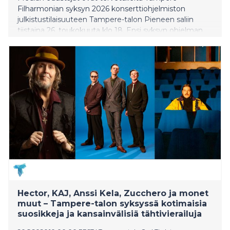
Filharmonian syksyn 2026 konserttiohjelmiston
julkistustilaisuuteen Tampere-talon Pieneen saliin
tiistaina 26. toukokuuta klo 18. Ensi syksyn ohjelman
esittelevät orkesterin ylikapellimestari ja taiteellinen
johtaja Matthew Halls ja intendentti Eija Oravuo.
Hector, KAJ, Anssi Kela, Zucchero ja monet
muut – Tampere-talon syksyssä kotimaisia
suosikkeja ja kansainvälisiä tähtivierailuja