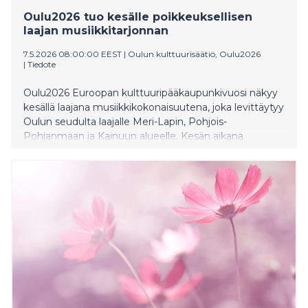
Oulu2026 tuo kesälle poikkeuksellisen
laajan musiikkitarjonnan
7.5.2026 08:00:00 EEST
|
Oulun kulttuurisäätiö, Oulu2026
|
Tiedote
Oulu2026 Euroopan kulttuuripääkaupunkivuosi näkyy
kesällä laajana musiikkikokonaisuutena, joka levittäytyy
Oulun seudulta laajalle Meri-Lapin, Pohjois-
Pohjanmaan ja Kainuun alueelle. Kesän aikana
järjestetään kymmeniä festivaaleja, konsertteja ja
taidetapahtumia erilaisissa ympäristöissä
kaupungeista kyliin ja luonnon keskelle.