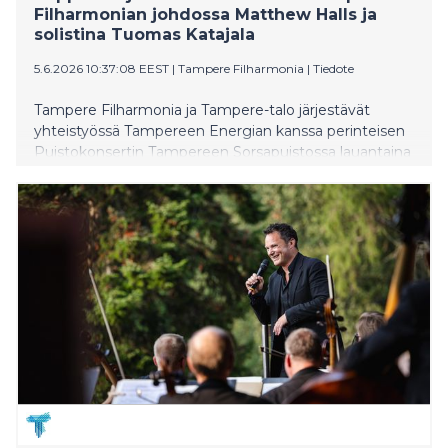
Filharmonian johdossa Matthew Halls ja
solistina Tuomas Katajala
5.6.2026 10:37:08 EEST
|
Tampere Filharmonia
|
Tiedote
Tampere Filharmonia ja Tampere-talo järjestävät
yhteistyössä Tampereen Energian kanssa perinteisen
Puistokonsertin Tampereen Sorsapuistossa lauantaina
8. elokuuta 2026. Tampere Filharmoniaa johtaa
orkesterin ylikapellimestari Matthew Halls, ja solistina
laulaa tenori Tuomas Katajala. Puistokonsertti alkaa klo
18, ja DJ Juissi virittää puistotunnelman jo klo 15
alkaen. Tapahtumaan on vapaa pääsy.