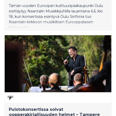
Tämän vuoden Euroopan kulttuuripääkaupunki Oulu
esittäytyy Naantalin Musiikkijuhlilla lauantaina 6.6. klo
18, kun konsertissa esiintyvä Oulu Sinfonia tuo
Naantalin kirkkoon musiikillisen Eurooppalaisen
karnevaalin.
Puistokonsertissa soivat
oopperakirjallisuuden helmet – Tampere