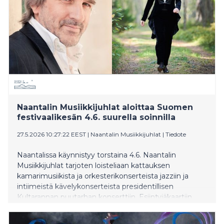
Naantalin Musiikkijuhlat aloittaa Suomen
festivaalikesän 4.6. suurella soinnilla
27.5.2026 10:27:22 EEST
|
Naantalin Musiikkijuhlat
|
Tiedote
Naantalissa käynnistyy torstaina 4.6. Naantalin
Musiikkijuhlat tarjoten loisteliaan kattauksen
kamarimusiikista ja orkesterikonserteista jazziin ja
intiimeistä kävelykonserteista presidentillisen
Kultarannan puutarhan konserttiin. Esiintyjäkaartiin
kuuluu niin menestystä niittäviä maailmantähtiä kuin
taitavia nuoria taiteilijoita kotimaasta ja ulkomailta. 46.