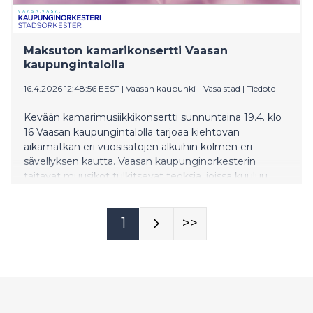
Maksuton kamarikonsertti Vaasan
kaupungintalolla
16.4.2026 12:48:56 EEST
|
Vaasan kaupunki - Vasa stad
|
Tiedote
Kevään kamarimusiikkikonsertti sunnuntaina 19.4. klo
16 Vaasan kaupungintalolla tarjoaa kiehtovan
aikamatkan eri vuosisatojen alkuihin kolmen eri
sävellyksen kautta. Vaasan kaupunginorkesterin
taitavat muusikot tulkitsevat teoksia, joissa kuuluu
sekä tyylikausien murros että säveltäjien omaperäinen
ääni.
1
>>