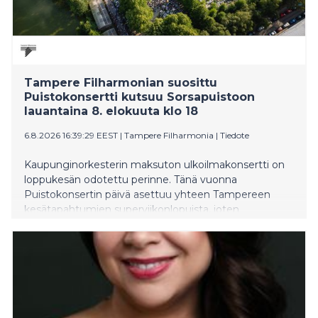
Tampere Filharmonian suosittu
Puistokonsertti kutsuu Sorsapuistoon
lauantaina 8. elokuuta klo 18
6.8.2026 16:39:29 EEST
|
Tampere Filharmonia
|
Tiedote
Kaupunginorkesterin maksuton ulkoilmakonsertti on
loppukesän odotettu perinne. Tänä vuonna
Puistokonsertin päivä asettuu yhteen Tampereen
kesätapahtumien superviikonlopuista, joten
Sorsapuistoon kannattaa saapua hyvissä ajoin.
Järjestäjät suosittelevat kävelyä, pyöräilyä tai julkisen
liikenteen käyttöä. Konsertin aikataulu ja ohjelma
löytyvät tapahtuman verkkosivuilta.