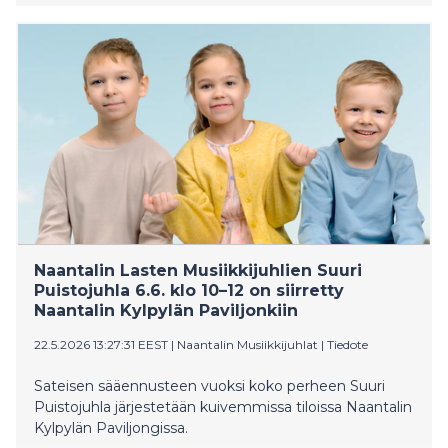
esillä. Orkesterin rinnalla kuullaan useita laulusolisteja ja
kuorokokoonpanoja. Tampereen Oopperan 80-
vuotisjuhlavuosi tuo orkesterin syksyyn oman
säväyksensä, ja juhlavuosi huipentuu joulukuussa
Oopperagaalaan.
Naantalin Lasten Musiikkijuhlien Suuri
Puistojuhla 6.6. klo 10–12 on siirretty
Naantalin Kylpylän Paviljonkiin
22.5.2026 13:27:31 EEST
|
Naantalin Musiikkijuhlat
|
Tiedote
Sateisen sääennusteen vuoksi koko perheen Suuri
Puistojuhla järjestetään kuivemmissa tiloissa Naantalin
Kylpylän Paviljongissa.