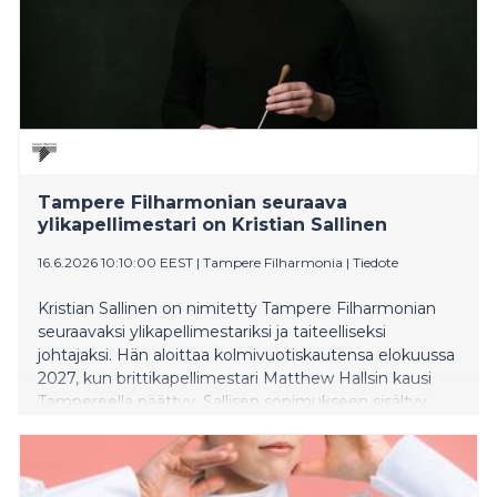
Tampere Filharmonian seuraava
ylikapellimestari on Kristian Sallinen
16.6.2026 10:10:00 EEST
|
Tampere Filharmonia
|
Tiedote
Kristian Sallinen on nimitetty Tampere Filharmonian
seuraavaksi ylikapellimestariksi ja taiteelliseksi
johtajaksi. Hän aloittaa kolmivuotiskautensa elokuussa
2027, kun brittikapellimestari Matthew Hallsin kausi
Tampereella päättyy. Sallisen sopimukseen sisältyy
vähintään 7–8 konserttia vuosittain ja muita projekteja.
Hän tulee olemaan 96-vuotiaan orkesterin
kolmastoista ylikapellimestari.