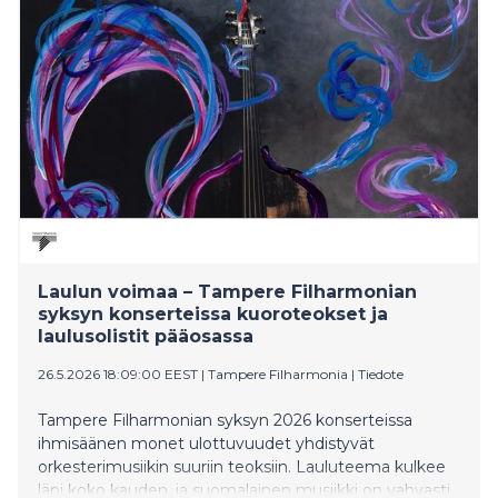
Naantalin Musiikkijuhlia vietetään 4.-13.6.2026
Laulun voimaa – Tampere Filharmonian
syksyn konserteissa kuoroteokset ja
laulusolistit pääosassa
26.5.2026 18:09:00 EEST
|
Tampere Filharmonia
|
Tiedote
Tampere Filharmonian syksyn 2026 konserteissa
ihmisäänen monet ulottuvuudet yhdistyvät
orkesterimusiikin suuriin teoksiin. Lauluteema kulkee
läpi koko kauden, ja suomalainen musiikki on vahvasti