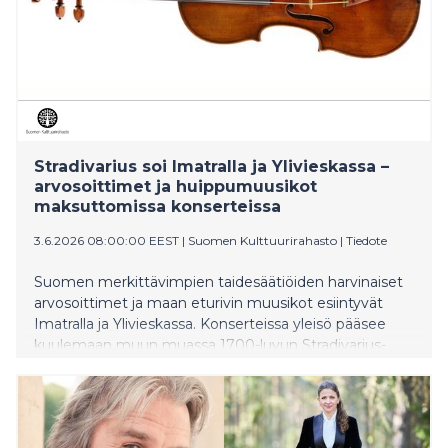
Stradivarius soi Imatralla ja Ylivieskassa –
arvosoittimet ja huippumuusikot
maksuttomissa konserteissa
3.6.2026 08:00:00 EEST
|
Suomen Kulttuurirahasto
|
Tiedote
Suomen merkittävimpien taidesäätiöiden harvinaiset
arvosoittimet ja maan eturivin muusikot esiintyvät
Imatralla ja Ylivieskassa. Konserteissa yleisö pääsee
kuulemaan muun muassa 1700-luvun Stradivarius-
viulun sointia.