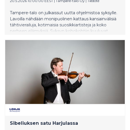
20.5.2026 10:00:00 EEST
|
Tampere-talo Oy
|
Tiedote
Tampere-talo on julkaissut uutta ohjelmistoa syksylle.
Lavoilla nähdään monipuolinen kattaus kansainvälisiä
tähtivierailuja, kotimaisia suosikkiartisteja ja koko
perheen elämyksiä. Syksyn kohokohtiin kuuluvat
Hectorin 60-vuotisjuhlakonsertti, Anssi Kelan
esikoisalbumin 25-vuotiskeikka, italialaisen bluesrokkari
Zuccheron konsertti sekä KAJ:n ensiesiintyminen
Tampere-talossa.
Sibeliuksen satu Harjulassa