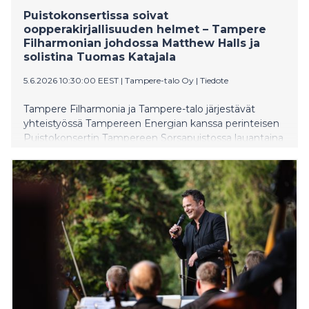
Puistokonsertissa soivat
oopperakirjallisuuden helmet – Tampere
Filharmonian johdossa Matthew Halls ja
solistina Tuomas Katajala
5.6.2026 10:30:00 EEST
|
Tampere-talo Oy
|
Tiedote
Tampere Filharmonia ja Tampere-talo järjestävät
yhteistyössä Tampereen Energian kanssa perinteisen
Puistokonsertin Tampereen Sorsapuistossa lauantaina
8. elokuuta 2026. Tampere Filharmoniaa johtaa
orkesterin ylikapellimestari Matthew Halls, ja solistina
laulaa tenori Tuomas Katajala. Puistokonsertti alkaa klo
18, ja DJ Juissi virittää puistotunnelman jo klo 15
alkaen. Tapahtumaan on vapaa pääsy.