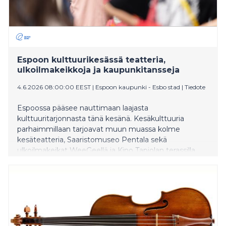
Espoon kulttuurikesässä teatteria,
ulkoilmakeikkoja ja kaupunkitansseja
4.6.2026 08:00:00 EEST
|
Espoon kaupunki - Esbo stad
|
Tiedote
Espoossa pääsee nauttimaan laajasta
kulttuuritarjonnasta tänä kesänä. Kesäkulttuuria
parhaimmillaan tarjoavat muun muassa kolme
kesäteatteria, Saaristomuseo Pentala sekä
ulkoilmakeikat WeeGeellä ja Kino Tapiolan terassilla.
Urkuyö ja Aaria -festivaalin konsertit soivat torstai-
iltaisin. Lähes kaikki museot ovat auki läpi kesän, osa
lähikirjastoista on kiinni.