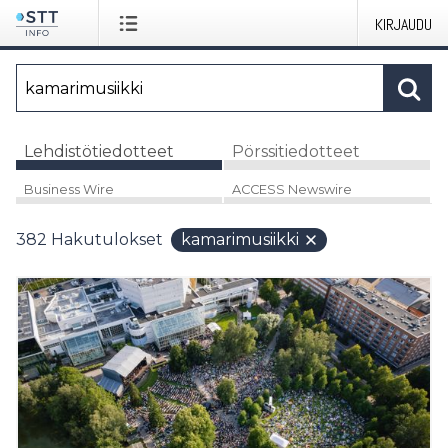
KIRJAUDU
Lehdistötiedotteet
Pörssitiedotteet
Business Wire
ACCESS Newswire
382
Hakutulokset
kamarimusiikki