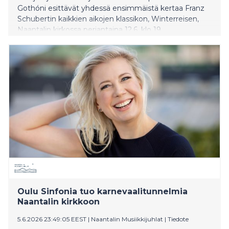
Gothóni esittävät yhdessä ensimmäistä kertaa Franz
Schubertin kaikkien aikojen klassikon, Winterreisen,
Naantalin kirkossa perjantaina 12.6. klo 19.
Oulu Sinfonia tuo karnevaalitunnelmia
Naantalin kirkkoon
5.6.2026 23:49:05 EEST
|
Naantalin Musiikkijuhlat
|
Tiedote