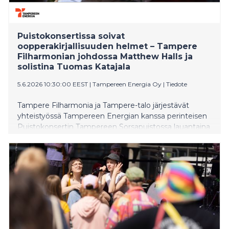
Puistokonsertissa soivat
oopperakirjallisuuden helmet – Tampere
Filharmonian johdossa Matthew Halls ja
solistina Tuomas Katajala
5.6.2026 10:30:00 EEST
|
Tampereen Energia Oy
|
Tiedote
Tampere Filharmonia ja Tampere-talo järjestävät
yhteistyössä Tampereen Energian kanssa perinteisen
Puistokonsertin Tampereen Sorsapuistossa lauantaina
8. elokuuta 2026. Tampere Filharmoniaa johtaa
orkesterin ylikapellimestari Matthew Halls, ja solistina
laulaa tenori Tuomas Katajala. Puistokonsertti alkaa klo
18, ja DJ Juissi virittää puistotunnelman jo klo 15
alkaen. Tapahtumaan on vapaa pääsy.