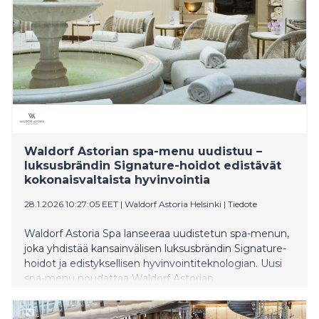
Waldorf Astorian spa-menu uudistuu –
luksusbrändin Signature-hoidot edistävät
kokonaisvaltaista hyvinvointia
28.1.2026 10:27:05 EET
|
Waldorf Astoria Helsinki
|
Tiedote
Waldorf Astoria Spa lanseeraa uudistetun spa-menun,
joka yhdistää kansainvälisen luksusbrändin Signature-
hoidot ja edistyksellisen hyvinvointiteknologian. Uusi
spa-menu noudattaa Waldorf Astorian
maailmanlaajuista konseptia, jossa hoidot on jaettu
kolmeen eri kategoriaan: Vitality, The Skincare Atelier