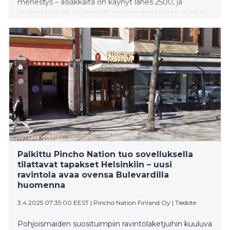
menestys – asiakkaita on käynyt lähes 2500, ja
ravintola on ollut useina iltoina myyty täyteen. Ketjun
tavoite on avata Suomessa 10 franchising-ravintolaa
tulevien kolmen vuoden aikana.
Palkittu Pincho Nation tuo sovelluksella
tilattavat tapakset Helsinkiin – uusi
ravintola avaa ovensa Bulevardilla
huomenna
3.4.2025 07:35:00 EEST
|
Pincho Nation Finland Oy
|
Tiedote
Pohjoismaiden suosituimpiin ravintolaketjuihin kuuluva