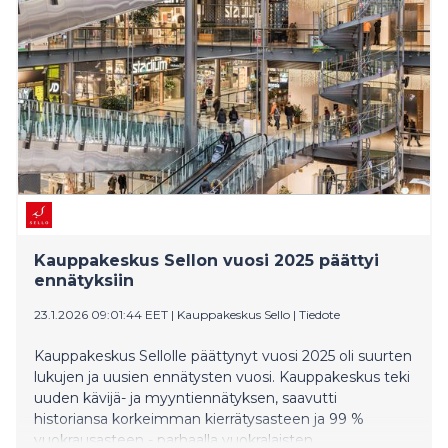
ja Being Well.
Kauppakeskus Sellon vuosi 2025 päättyi
ennätyksiin
23.1.2026 09:01:44 EET
|
Kauppakeskus Sello
|
Tiedote
Kauppakeskus Sellolle päättynyt vuosi 2025 oli suurten
lukujen ja uusien ennätysten vuosi. Kauppakeskus teki
uuden kävijä- ja myyntiennätyksen, saavutti
historiansa korkeimman kierrätysasteen ja 99 %
vuokrausasteen - parhaalla vuokralaisten