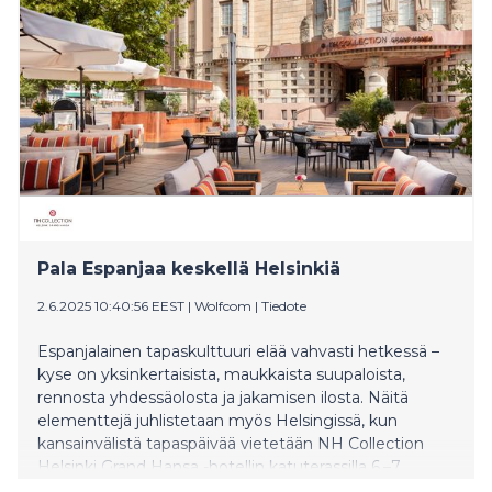
Pala Espanjaa keskellä Helsinkiä
2.6.2025 10:40:56 EEST
|
Wolfcom
|
Tiedote
Espanjalainen tapaskulttuuri elää vahvasti hetkessä –
kyse on yksinkertaisista, maukkaista suupaloista,
rennosta yhdessäolosta ja jakamisen ilosta. Näitä
elementtejä juhlistetaan myös Helsingissä, kun
kansainvälistä tapaspäivää vietetään NH Collection
Helsinki Grand Hansa -hotellin katuterassilla 6.–7.
kesäkuuta.