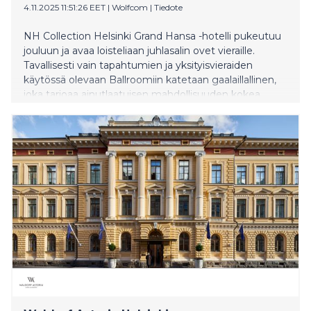
4.11.2025 11:51:26 EET
|
Wolfcom
|
Tiedote
NH Collection Helsinki Grand Hansa -hotelli pukeutuu
jouluun ja avaa loisteliaan juhlasalin ovet vieraille.
Tavallisesti vain tapahtumien ja yksityisvieraiden
käytössä olevaan Ballroomiin katetaan gaalaillallinen,
joka tarjoaa ainutlaatuisen mahdollisuuden kokea
hotellin historiallinen suuri juhlasali kaikessa loistossaan.
Lisäksi Hansa Café Bar & Brasserie kutsuu
herkuttelemaan kolmen ruokalajin joululounaalle sekä
nauttimaan jouluaaton herkkuja notkuva menu.