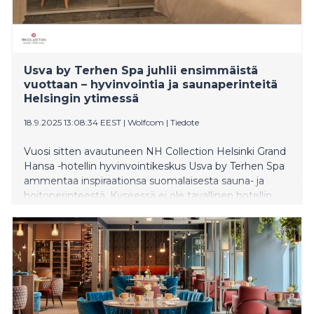
Usva by Terhen Spa juhlii ensimmäistä
vuottaan – hyvinvointia ja saunaperinteitä
Helsingin ytimessä
18.9.2025 13:08:34 EEST
|
Wolfcom
|
Tiedote
Vuosi sitten avautuneen NH Collection Helsinki Grand
Hansa -hotellin hyvinvointikeskus Usva by Terhen Spa
ammentaa inspiraationsa suomalaisesta sauna- ja
hoitoperinteestä. Kyseessä ei ole tavallinen hotellin
saunaosasto tai day spa, vaan elämyksellinen
kokonaisuus, joka kutsuu syventymään
kokonaisvaltaisen hyvinvoinnin maailmaan. Saunan ja
hoitolan lisäksi se käsittää myös täysin varustellun, 300
neliömetrin kuntosalin venyttelyalueineen.