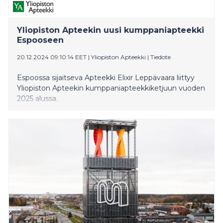
Yliopiston Apteekin uusi kumppaniapteekki
Espooseen
20.12.2024 09:10:14 EET
|
Yliopiston Apteekki
|
Tiedote
Espoossa sijaitseva Apteekki Elixir Leppävaara liittyy
Yliopiston Apteekin kumppaniapteekkiketjuun vuoden
2025 alussa.