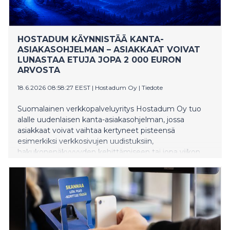
HOSTADUM KÄYNNISTÄÄ KANTA-
ASIAKASOHJELMAN – ASIAKKAAT VOIVAT
LUNASTAA ETUJA JOPA 2 000 EURON
ARVOSTA
18.6.2026 08:58:27 EEST
|
Hostadum Oy
|
Tiedote
Suomalainen verkkopalveluyritys Hostadum Oy tuo
alalle uudenlaisen kanta-asiakasohjelman, jossa
asiakkaat voivat vaihtaa kertyneet pisteensä
esimerkiksi verkkosivujen uudistuksiin,
hakukonenäkyvyyden kehittämiseen tai jopa viikon
lomamajoitukseen Espanjassa. Yrityksen mukaan
vastaavia pistepohjaisia palkitsemismalleja ei juuri
tunneta verkkosivujen ylläpito- ja hostingpalveluissa.