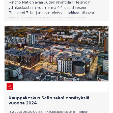
Pincho Nation avaa uuden ravintolan Helsingin
ydinkeskustaan huomenna 4.4. osoitteeseen
Bulevardi 7. Ketjun ravintoloissa asiakkaat tilaavat
tapas-kokoiset annokset ja värikkäät juomat
mobiilisovelluksen kautta. Yrityksen tavoite on avata
Suomessa 10 franchising-ravintolaa tulevien kolmen
vuoden aikana.
Kauppakeskus Sello takoi ennätyksiä
vuonna 2024
13.2.2025 08:00:00 EET
|
Kauppakeskus Sello
|
Tiedote