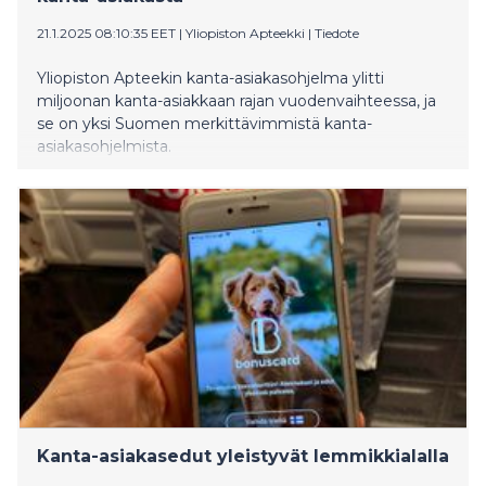
21.1.2025 08:10:35 EET
|
Yliopiston Apteekki
|
Tiedote
Yliopiston Apteekin kanta-asiakasohjelma ylitti
miljoonan kanta-asiakkaan rajan vuodenvaihteessa, ja
se on yksi Suomen merkittävimmistä kanta-
asiakasohjelmista.
Kanta-asiakasedut yleistyvät lemmikkialalla