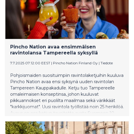
kanssa Espanjan ja Bilbaon matkailutoimistot.
Pincho Nation avaa ensimmäisen
ravintolansa Tampereella syksyllä
7.7.2025 07:12:00 EEST
|
Pincho Nation Finland Oy
|
Tiedote
Pohjoismaiden suosituimpiin ravintolaketjuihin kuuluva
Pincho Nation avaa ensi syksynä uuden ravintolan
Tampereen Kauppakadulle. Ketju tuo Tampereelle
omaleimaisen konseptinsa, johon kuuluvat
pikkuannokset eri puolilta maailmaa sekä värikkäät
"karkkijuomat". Uusi ravintola työllistää noin 25 henkilöä.
Avaus on osa ketjun tavoitetta avata Suomeen 10
franchising-ravintolaa kolmen vuoden aikana.