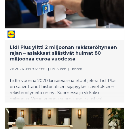
Lidl Plus ylitti 2 miljoonan rekisteröityneen
rajan – asiakkaat säästivät huimat 80
miljoonaa euroa vuodessa
7.5.2026 09:11:02 EEST
|
Lidl Suomi
|
Tiedote
Lidlin vuonna 2020 lanseeraama etuohjelma Lidl Plus
on saavuttanut historiallisen rajapyykin: sovellukseen
rekisteröityneitä on nyt Suomessa jo yli kaksi
miljoonaa. Viime vuonna suomalaiset säästivät
etuohjelman tarjouksilla ja bonuksilla peräti 80
miljoonaa euroa.