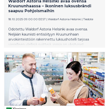
Waldorf Astoria Helsinki avaa ovensa
Kruununhaassa – ikoninen luksusbrändi
saapuu Pohjoismaihin
18.10.2025 09:00:00 EEST
|
Waldorf Astoria Helsinki
|
Tiedote
Odotettu Waldorf Astoria Helsinki avaa ovensa.
Neljään kauniisti entisöityyn Kruununhaan
arvokiinteistöön rakennettu luksushotelli tarjoaa
vierailleen ylellisiä sviittejä, joissa on yksityiset
kylpyosastot, sekä brändille tunnusomaiset
henkilökohtaiset concierge-palvelut. Hotellista löytyy
myös brändin ikoninen Peacock-baari. Waldorf Astoria
Helsinki on maailmanlaajuisesti 37. Waldorf Astoria -
hotelli ja ensimmäinen Pohjoismaissa.