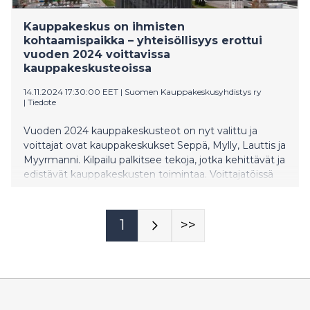
Kauppakeskus on ihmisten
kohtaamispaikka – yhteisöllisyys erottui
vuoden 2024 voittavissa
kauppakeskusteoissa
14.11.2024 17:30:00 EET
|
Suomen Kauppakeskusyhdistys ry
|
Tiedote
Vuoden 2024 kauppakeskusteot on nyt valittu ja
voittajat ovat kauppakeskukset Seppä, Mylly, Lauttis ja
Myyrmanni. Kilpailu palkitsee tekoja, jotka kehittävät ja
edistävät kauppakeskusten toimintaa. Voittajatöissä
vietiin läpi muutosprojekteja, kehitettiin
yhteisöllisyyttä lähiasukkaiden kanssa ja hyödynnettiin
sovelluksia ja TikTok-alustaa asiakkaiden
1
>>
osallistamisessa.