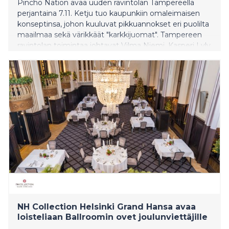
Pincho Nation avaa uuden ravintolan Tampereella
perjantaina 7.11. Ketju tuo kaupunkiin omaleimaisen
konseptinsa, johon kuuluvat pikkuannokset eri puolilta
maailmaa sekä värikkäät "karkkijuomat". Tampereen
ravintolan toimintaa johtavat Vilma Niemi, Kasperi Lyly
ja Anton Martinov, jotka ovat kotoisin Turusta. He
lupaavat tuoda tuoreita näkökulmia Tampereen
ravintolaelämään.
NH Collection Helsinki Grand Hansa avaa
loisteliaan Ballroomin ovet joulunviettäjille