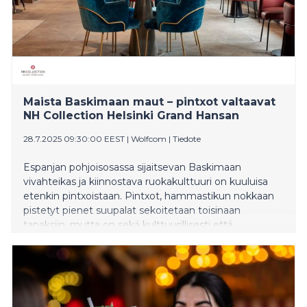
Maista Baskimaan maut – pintxot valtaavat
NH Collection Helsinki Grand Hansan
28.7.2025 09:30:00 EEST
|
Wolfcom
|
Tiedote
Espanjan pohjoisosassa sijaitsevan Baskimaan
vivahteikas ja kiinnostava ruokakulttuuri on kuuluisa
etenkin pintxoistaan. Pintxot, hammastikun nokkaan
pistetyt pienet suupalat sekoitetaan toisinaan
tapaksiin, mutta on sekä kulttuurillisesti että
käytännössä eri asioita. Jos pintxot ja muut baskimaan
herkut eivät ole vielä tuttuja, niitä pääsee nyt
maistamaan NH Collection Helsinki Grand Hansa
hotellin Hansa Café -ravintolassa Baskimaan
ruokaviikoilla, jonka järjestää yhteistyössä hotellin