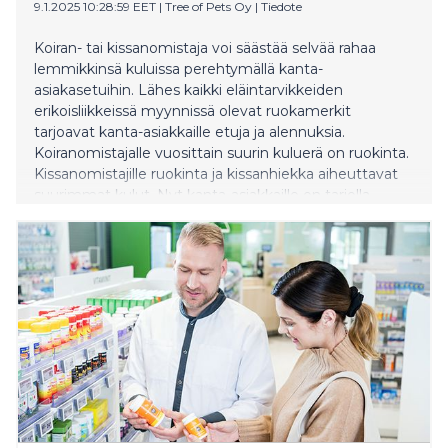
9.1.2025 10:28:59 EET
|
Tree of Pets Oy
|
Tiedote
Koiran- tai kissanomistaja voi säästää selvää rahaa
lemmikkinsä kuluissa perehtymällä kanta-
asiakasetuihin. Lähes kaikki eläintarvikkeiden
erikoisliikkeissä myynnissä olevat ruokamerkit
tarjoavat kanta-asiakkaille etuja ja alennuksia.
Koiranomistajalle vuosittain suurin kuluerä on ruokinta.
Kissanomistajille ruokinta ja kissanhiekka aiheuttavat
suurimmat kulut. Nyt kanta-asiakkaille on tarjolla
alennuksia myös kissanhiekasta tai koirien puruluista.
Lemmikkieläinalan liikevaihto on 2000-luvulla lähes
kolminkertaistunut ja kasvu näyttää jatkuvan
lemmikinomistajien panostaessa yhä enemmän
lemmikin hyvinvointiin. Suomalaiset lemmikkien
omistajat satsaavat laadukkaisiin tuotteisiin ja hintoja
vertaillaan. Kilpailu on alalla kovaa ja yhdeksi
kilpailuvaltiksi on alkanut syntyä uskollisia asiakkaita
palkitsevia kanta-asiakasohjelmia. Kanta-asiakkaille
voidaan tarjota edullisempi tai ilmainen tuote kun
tietty määrä tuoteostoja on kertynyt tai etu voi olla
suoraan kassalla annettava prosentuaali