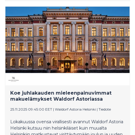
suositteluhalukkuutta koskaan mitatulla NPS-
arvosanalla.
Koe juhlakauden mieleenpainuvimmat
makuelämykset Waldorf Astoriassa
25.11.2025 09:45:00 EET
|
Waldorf Astoria Helsinki
|
Tiedote
Lokakuussa ovensa virallisesti avannut Waldorf Astoria
Helsinki kutsuu niin helsinkiläiset kuin muualta
Helsinkiin matkustavat virittäytymään joulun ja uuden