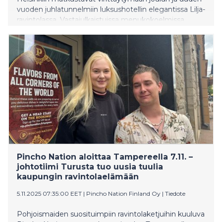
vuoden juhlatunnelmiin luksushotellin elegantissa Lilja-
ravintolassa. Vastajulkaistuissa menukokoelmissa
maistuvat niin kotimaiset perinnemaut kuin Waldorf
Astorian kansainväliset nimikkoannokset.
Pincho Nation aloittaa Tampereella 7.11. –
johtotiimi Turusta tuo uusia tuulia
kaupungin ravintolaelämään
5.11.2025 07:35:00 EET
|
Pincho Nation Finland Oy
|
Tiedote
Pohjoismaiden suosituimpiin ravintolaketjuihin kuuluva