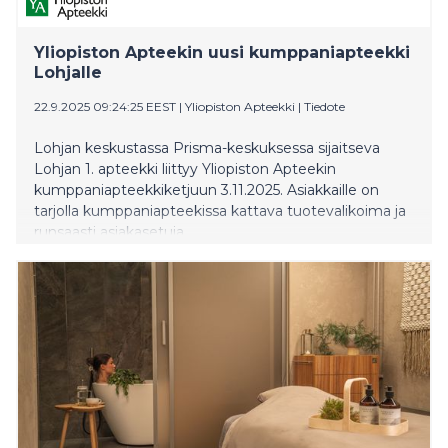
Yliopiston Apteekin uusi kumppaniapteekki
Lohjalle
22.9.2025 09:24:25 EEST
|
Yliopiston Apteekki
|
Tiedote
Lohjan keskustassa Prisma-keskuksessa sijaitseva
Lohjan 1. apteekki liittyy Yliopiston Apteekin
kumppaniapteekkiketjuun 3.11.2025. Asiakkaille on
tarjolla kumppaniapteekissa kattava tuotevalikoima ja
runsaasti asiakasetuja.