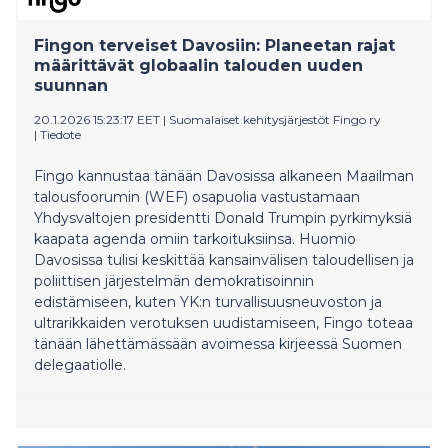
malttamattomana uutta alkuvihellystä.
Fingon terveiset Davosiin: Planeetan rajat
määrittävät globaalin talouden uuden
suunnan
20.1.2026 15:23:17 EET
|
Suomalaiset kehitysjärjestöt Fingo ry
|
Tiedote
Fingo kannustaa tänään Davosissa alkaneen Maailman
talousfoorumin (WEF) osapuolia vastustamaan
Yhdysvaltojen presidentti Donald Trumpin pyrkimyksiä
kaapata agenda omiin tarkoituksiinsa. Huomio
Davosissa tulisi keskittää kansainvälisen taloudellisen ja
poliittisen järjestelmän demokratisoinnin
edistämiseen, kuten YK:n turvallisuusneuvoston ja
ultrarikkaiden verotuksen uudistamiseen, Fingo toteaa
tänään lähettämässään avoimessa kirjeessä Suomen
delegaatiolle.