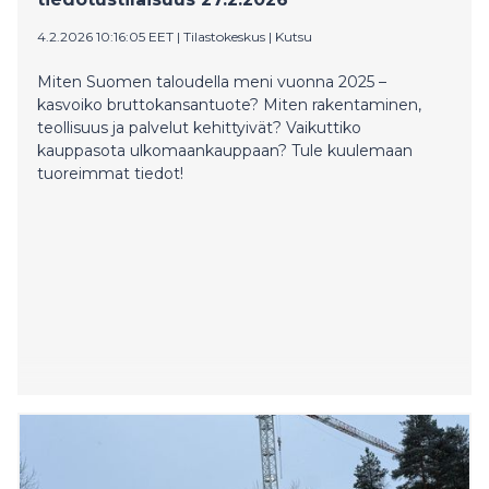
4.2.2026 10:16:05 EET
|
Tilastokeskus
|
Kutsu
Miten Suomen taloudella meni vuonna 2025 –
kasvoiko bruttokansantuote? Miten rakentaminen,
teollisuus ja palvelut kehittyivät? Vaikuttiko
kauppasota ulkomaankauppaan? Tule kuulemaan
tuoreimmat tiedot!