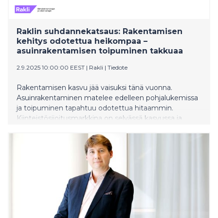
Raklin suhdannekatsaus: Rakentamisen
kehitys odotettua heikompaa –
asuinrakentamisen toipuminen takkuaa
2.9.2025 10:00:00 EEST
|
Rakli
|
Tiedote
Rakentamisen kasvu jää vaisuksi tänä vuonna.
Asuinrakentaminen matelee edelleen pohjalukemissa
ja toipuminen tapahtuu odotettua hitaammin.
Kiinteistösijoitusmarkkina on selvässä kasvussa ja
kuluvan vuoden ennustetta on nostettu merkittävästi.
Yhdysvaltojen ja EU:n välisellä tullisopimuksella olisi
merkittäviä vaikutuksia Suomen talouteen ja
kiinteistö- ja rakentamisalaan.