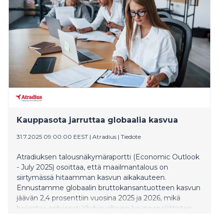
Hartikainen aloitti toimitusjohtajana maaliskuussa
2025.
Kauppasota jarruttaa globaalia kasvua
31.7.2025 09:00:00 EEST
|
Atradius
|
Tiedote
Atradiuksen talousnäkymäraportti (Economic Outlook
- July 2025) osoittaa, että maailmantalous on
siirtymässä hitaamman kasvun aikakauteen.
Ennustamme globaalin bruttokansantuotteen kasvun
jäävän 2,4 prosenttiin vuosina 2025 ja 2026, mikä
heijastaa erityisesti Yhdysvaltojen kauppapoliittisten
toimien vaikutuksia.