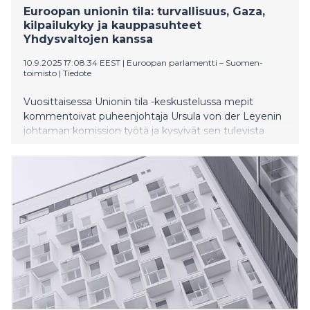
Euroopan unionin tila: turvallisuus, Gaza,
kilpailukyky ja kauppasuhteet
Yhdysvaltojen kanssa
10.9.2025 17:08:34 EEST
|
Euroopan parlamentti – Suomen-
toimisto
|
Tiedote
Vuosittaisessa Unionin tila -keskustelussa mepit
kommentoivat puheenjohtaja Ursula von der Leyenin
johtaman komission työtä ja kysyivät sen tulevista
suunnitelmista.