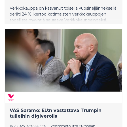
Verkkokauppa on kasvanut toisella vuosineljänneksellä
peräti 24 %, kertoo kotimaisten verkkokauppojen
todellista myyntiä seuraava Verkkokauppaindeksi.
”Tällaiset poikkeuksellisen voimakkaat käänteet
Verkkokauppaindeksissä ovat aiemmin ennakoineet
kulutuksen ja BKT:n muutoksia n. 1–2 kvartaalin
viiveellä. Tätä kautta merkittävää käännettä kasvuun
on nyt syytä odottaa”, arvioi verkkokauppaindeksejä
miltei 20 vuotta analysoinut Markku Korkiakoski,
indeksejä tuottavan Vilkas Group Oy:n hallituksen
puheenjohtaja.
VAS Saramo: EU:n vastattava Trumpin
tulleihin digiverolla
14.7.2025 14:59:24 EEST
|
Vasemmistoliitto Euroopan