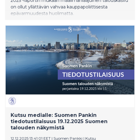
2025 -raportin mukaan maailmanlaajuinen talouskasvu
on ollut yllättävän vahvaa kauppapoliittisesta
epävarmuudesta huolimatta.
Kutsu medialle: Suomen Pankin
tiedotustilaisuus 19.12.2025 Suomen
talouden näkymistä
12.12.2025 13:41:01 EET
|
Suomen Pankki
|
Kutsu