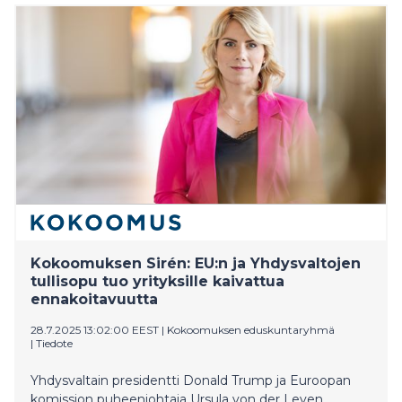
Kokoomuksen Sirén: EU:n ja Yhdysvaltojen
tullisopu tuo yrityksille kaivattua
ennakoitavuutta
28.7.2025 13:02:00 EEST
|
Kokoomuksen eduskuntaryhmä
|
Tiedote
Yhdysvaltain presidentti Donald Trump ja Euroopan
komission puheenjohtaja Ursula von der Leyen