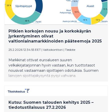
mutta pitkittyessään voi jäädyttää kasvun.
Pitkien korkojen nousu ja korkokäyrän
jyrkentyminen olivat
valtionlainamarkkinoiden pääteemoja 2025
25.2.2026 12:34:55 EET
|
Valtiokonttori
|
Tiedote
Markkinat ottivat euroalueen suuren
velkakirjatarjonnan hyvin vastaan, kun tuottotasot
nousivat vastaamaan sijoittajien odotuksia. Suomen
lainojen sijoittajakysyntä pysyi vahvana.
Kutsu: Suomen talouden kehitys 2025 –
tiedotustilaisuus 27.2.2026