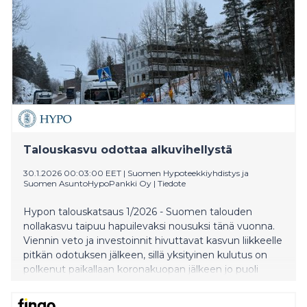
Talouskasvu odottaa alkuvihellystä
30.1.2026 00:03:00 EET
|
Suomen Hypoteekkiyhdistys ja
Suomen AsuntoHypoPankki Oy
|
Tiedote
Hypon talouskatsaus 1/2026 - Suomen talouden
nollakasvu taipuu hapuilevaksi nousuksi tänä vuonna.
Viennin veto ja investoinnit hivuttavat kasvun liikkeelle
pitkän odotuksen jälkeen, sillä yksityinen kulutus on
polkenut paikallaan koronakuopan jälkeen jo puoli
vuosikymmentä. Talouden täysosumat ovat loistaneet
poissaolollaan, ja nyt odotetaankin jo