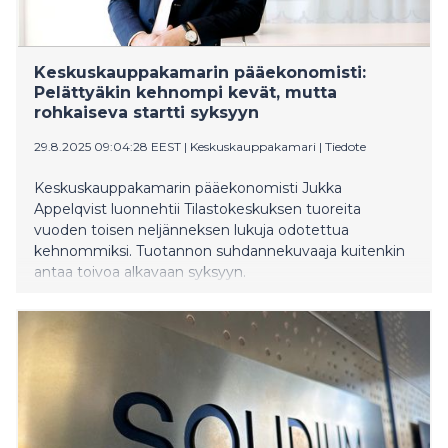
Keskuskauppakamarin pääekonomisti:
Pelättyäkin kehnompi kevät, mutta
rohkaiseva startti syksyyn
29.8.2025 09:04:28 EEST
|
Keskuskauppakamari
|
Tiedote
Keskuskauppakamarin pääekonomisti Jukka
Appelqvist luonnehtii Tilastokeskuksen tuoreita
vuoden toisen neljänneksen lukuja odotettua
kehnommiksi. Tuotannon suhdannekuvaaja kuitenkin
antaa toivoa alkavaan syksyyn.