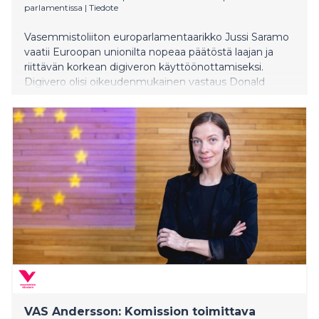
parlamentissa
|
Tiedote
Vasemmistoliiton europarlamentaarikko Jussi Saramo
vaatii Euroopan unionilta nopeaa päätöstä laajan ja
riittävän korkean digiveron käyttöönottamiseksi.
Digivero olisi oikeudenmukainen vastaus Donald
Trumpin käynnistämässä kauppasodassa ja
tapainottaisi taloudellista pelikenttää EU:n ja
Yhdysvaltain välillä.
VAS Andersson: Komission toimittava