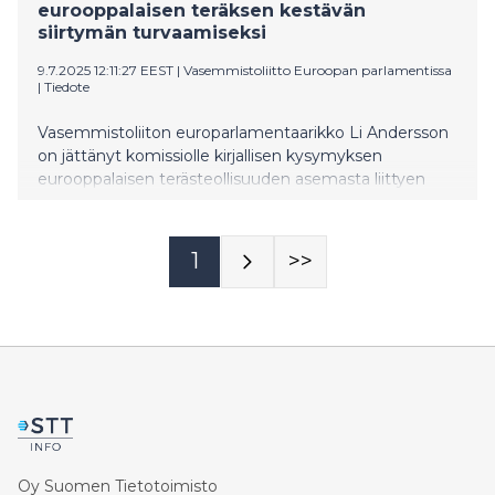
eurooppalaisen teräksen kestävän
siirtymän turvaamiseksi
9.7.2025 12:11:27 EEST
|
Vasemmistoliitto Euroopan parlamentissa
|
Tiedote
Vasemmistoliiton europarlamentaarikko Li Andersson
on jättänyt komissiolle kirjallisen kysymyksen
eurooppalaisen terästeollisuuden asemasta liittyen
puhtaan ja ekologisesti kestävän teräksen tuotannon
tukemiseen ja kehittämiseen sekä Yhdysvaltojen
kauppapolitiikkaan.
1
>>
Oy Suomen Tietotoimisto