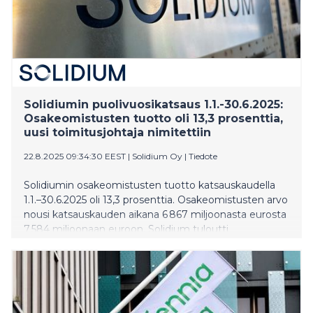
Solidiumin puolivuosikatsaus 1.1.-30.6.2025:
Osakeomistusten tuotto oli 13,3 prosenttia,
uusi toimitusjohtaja nimitettiin
22.8.2025 09:34:30 EEST
|
Solidium Oy
|
Tiedote
Solidiumin osakeomistusten tuotto katsauskaudella
1.1.–30.6.2025 oli 13,3 prosenttia. Osakeomistusten arvo
nousi katsauskauden aikana 6 867 miljoonasta eurosta
7 584 miljoonaan euroon. Solidium tuloutti
katsauskauden alussa 312 miljoonaa euroa voitonjakoa
Suomen valtiolle.