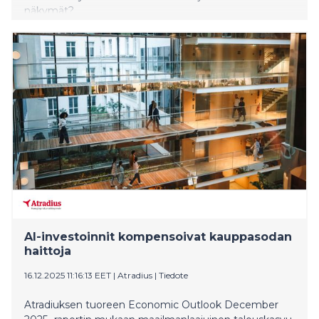
näkymät?
AI-investoinnit kompensoivat kauppasodan
haittoja
16.12.2025 11:16:13 EET
|
Atradius
|
Tiedote
Atradiuksen tuoreen Economic Outlook December