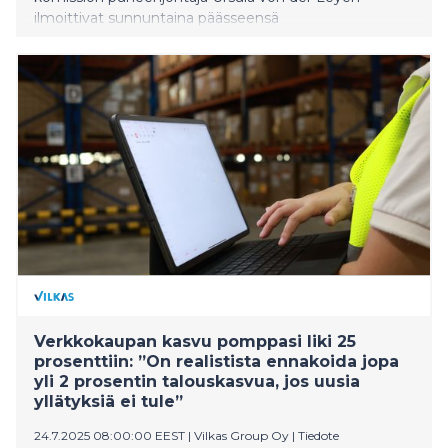
ilmoittivat sunnuntaina päässeensä
yhteisymmärrykseen uudesta kauppasopimuksesta
Skotlannissa käytyjen neuvottelujen tuloksena. Suuren
valiokunnan puheenjohtaja Saara-Sofia Sirén pitää
sopua tärkeänä, sillä sen myötä onnistuttiin estämään
EU:n ja Yhdysvaltojen välille uhkaavasti kehittymässä
ollut kauppasota.
Verkkokaupan kasvu pomppasi liki 25
prosenttiin: ”On realistista ennakoida jopa
yli 2 prosentin talouskasvua, jos uusia
yllätyksiä ei tule”
24.7.2025 08:00:00 EEST
|
Vilkas Group Oy
|
Tiedote