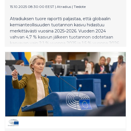
15.10.2025 08:30:00 EEST
|
Atradius
|
Tiedote
Atradiuksen tuore raportti paljastaa, että globaalin
kemianteollisuuden tuotannon kasvu hidastuu
merkittävästi vuosina 2025–2026. Vuoden 2024
vahvan 4,7 % kasvun jälkeen tuotannon odotetaan
kasvavan vain 2,1 % vuonna 2025 ja 1,5 % vuonna 2026.
Hidastumisen taustalla vaikuttavat erityisesti
Yhdysvaltojen tullipolitiikka, energian hintavaihtelut ja
geopoliittiset jännitteet.