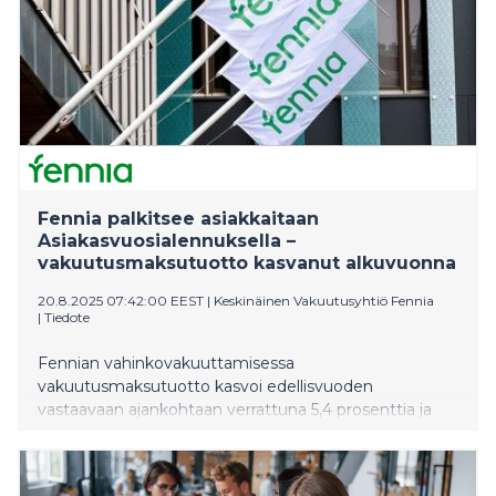
Fennia palkitsee asiakkaitaan
Asiakasvuosialennuksella –
vakuutusmaksutuotto kasvanut alkuvuonna
20.8.2025 07:42:00 EEST
|
Keskinäinen Vakuutusyhtiö Fennia
|
Tiedote
Fennian vahinkovakuuttamisessa
vakuutusmaksutuotto kasvoi edellisvuoden
vastaavaan ajankohtaan verrattuna 5,4 prosenttia ja
henkivakuuttamisessa 57,3 prosenttia. Fennia jatkaa
asiakas- ja henkilöstökokemuksensa kehittämistä ja
investoi liiketoimintansa kehittämiseen. Hanna