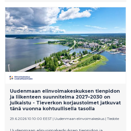
työttömänä sekä helpottaa hallinnollista taakkaa.
Uudenmaan elinvoimakeskuksen tienpidon
ja liikenteen suunnitelma 2027–2030 on
julkaistu - Tieverkon korjaustoimet jatkuvat
tänä vuonna kohtuullisella tasolla
29.6.2026 10:10:00 EEST
|
Uudenmaan elinvoimakeskus
|
Tiedote
Uudenmaan elinvoimakeskuksen tienpidon ja