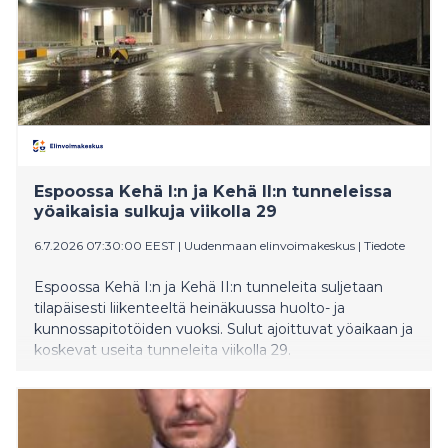
Espoossa Kehä I:n ja Kehä II:n tunneleissa
yöaikaisia sulkuja viikolla 29
6.7.2026 07:30:00 EEST
|
Uudenmaan elinvoimakeskus
|
Tiedote
Espoossa Kehä I:n ja Kehä II:n tunneleita suljetaan
tilapäisesti liikenteeltä heinäkuussa huolto- ja
kunnossapitotöiden vuoksi. Sulut ajoittuvat yöaikaan ja
koskevat useita tunneleita viikolla 29.