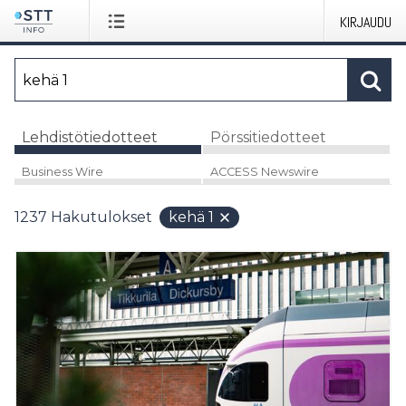
KIRJAUDU
Lehdistötiedotteet
Pörssitiedotteet
Business Wire
ACCESS Newswire
1237
Hakutulokset
kehä 1