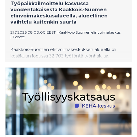
Työpaikkailmoittelu kasvussa
vuodentakaisesta Kaakkois-Suomen
elinvoimakeskusalueella, alueellinen
vaihtelu kuitenkin suurta
21.7.2026 08:00:00 EEST
|
Kaakkois-Suomen elinvoimakeskus
|
Tiedote
Kaakkois-Suomen elinvoimakeskuksen alueella oli
kesäkuun lopussa 32 703 työtöntä työnhakijaa.
Maakunnittain työttömänä oli Etelä-Karjalassa 8 021
henkilöä, Kymenlaaksossa 10 153 ja Päijät-Hämeessä
14 529 henkilöä. Työttömistä työnhakijoista oli
kokoaikaisesti lomautettuna Etelä-Karjalassa 451,
Kymenlaaksossa 492 ja Päijät-Hämeen maakunnassa
693 henkilöä. Työttömyysaste Kaakkois-Suomen
elinvoimakeskusalueella oli 14,9 %. Etelä-Karjalassa
työttömyysaste oli 14,4 %, Kymenlaaksossa 14,4 % ja
Päijät-Hämeessä 15,6 %. Koko maan työttömyysaste
oli 12,8 %. Uusia avoimia työpaikkoja ilmoitettiin
Kaakkois-Suomen elinvoimakeskusalueella kesäkuun
aikana 1 532 kappaletta, se on 189 uutta avointa