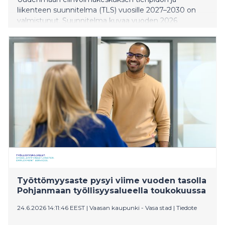
liikenteen suunnitelma (TLS) vuosille 2027–2030 on
valmistunut. Suunnitelma kuvaa vuoden 2026
toimintaa, tienpidon nykytilaa ja tulevien vuosien
näkymiä. Se on julkaistu digitaalisesti osoitteessa
www.tienpidonsuunnitelma.fi suomeksi ja ruotsiksi.
Työttömyysaste pysyi viime vuoden tasolla
Pohjanmaan työllisyysalueella toukokuussa
24.6.2026 14:11:46 EEST
|
Vaasan kaupunki - Vasa stad
|
Tiedote