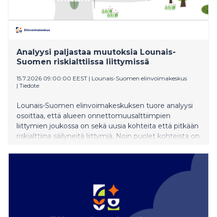
Analyysi paljastaa muutoksia Lounais-
Suomen riskialttiissa liittymissä
15.7.2026 09:00:00 EEST
|
Lounais-Suomen elinvoimakeskus
|
Tiedote
Lounais-Suomen elinvoimakeskuksen tuore analyysi
osoittaa, että alueen onnettomuusalttiimpien
liittymien joukossa on sekä uusia kohteita että pitkään
riskialttiina säilyneitä liittymiä. Noin puolet kohteista on
uusia verrattuna edelliseen tarkastelujaksoon. Samalla
liikenneturvallisuudessa on havaittavissa
kokonaisuutena myönteistä kehitystä.