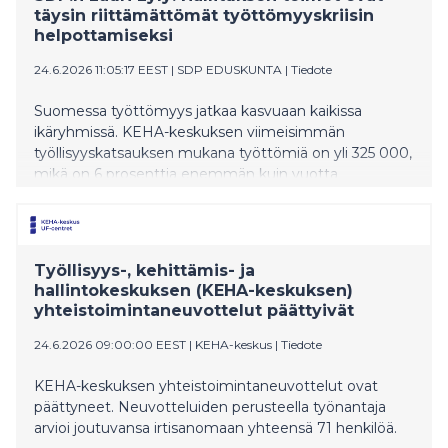
täysin riittämättömät työttömyyskriisin
helpottamiseksi
24.6.2026 11:05:17 EEST
|
SDP EDUSKUNTA
|
Tiedote
Suomessa työttömyys jatkaa kasvuaan kaikissa
ikäryhmissä. KEHA-keskuksen viimeisimmän
työllisyyskatsauksen mukana työttömiä on yli 325 000,
mikä on 6 prosenttia enemmän kuin vuotta
aikaisemmin. Tilastokeskuksen uusimman tiedon
mukaan työttömien määrä kasvoi suurimmilleen
2000-luvulla ja työllisyysaste jatkoi edelleen
alenemistaan. Uusia avoimia työpaikkoja ilmoitettiin
Työllisyys-, kehittämis- ja
Työmarkkinatorille toukokuun aikana 33 900, mikä on
hallintokeskuksen (KEHA-keskuksen)
34 prosenttia vähemmän kuin vastaavaan aikaan
yhteistoimintaneuvottelut päättyivät
edellisenä vuonna.
24.6.2026 09:00:00 EEST
|
KEHA-keskus
|
Tiedote
KEHA-keskuksen yhteistoimintaneuvottelut ovat
päättyneet. Neuvotteluiden perusteella työnantaja
arvioi joutuvansa irtisanomaan yhteensä 71 henkilöä.