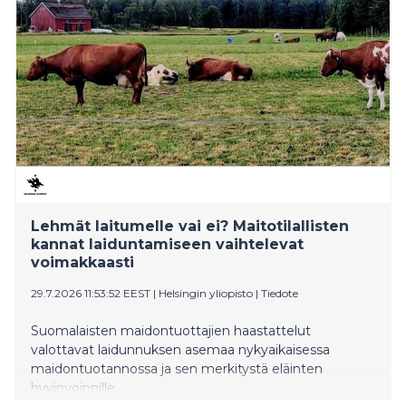
Lehmät laitumelle vai ei? Maitotilallisten
kannat laiduntamiseen vaihtelevat
voimakkaasti
29.7.2026 11:53:52 EEST
|
Helsingin yliopisto
|
Tiedote
Suomalaisten maidontuottajien haastattelut
valottavat laidunnuksen asemaa nykyaikaisessa
maidontuotannossa ja sen merkitystä eläinten
hyvinvoinnille.