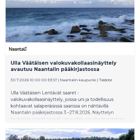
Ulla Väätäisen valokuvakollaasinäyttely
avautuu Naantalin pääkirjastossa
30.7.2026 10:00:00 EEST
|
Naantalin kaupunki
|
Tiedote
Ulla Väätäisen Lentävät saaret -
valokuvakollaasinäyttely, joissa uni ja todellisuus
kohtaavat salaperäisissä saarissa on nähtävillä
Naantalin pääkirjastossa 3.–27.8.2026. Näyttelyn
teoksissa saaret saavat vapauden nousta maiseman
yläpuolelle ja matkata lähes autioissa maisemissa vailla
ihmisiä eri vuoden ja vuorokauden aikoina.