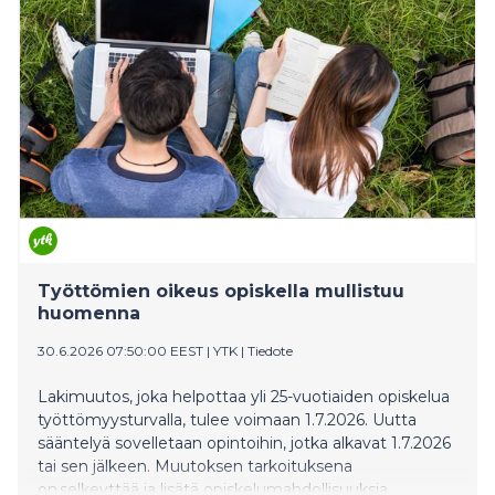
Työttömien oikeus opiskella mullistuu
huomenna
30.6.2026 07:50:00 EEST
|
YTK
|
Tiedote
Lakimuutos, joka helpottaa yli 25-vuotiaiden opiskelua
työttömyysturvalla, tulee voimaan 1.7.2026. Uutta
sääntelyä sovelletaan opintoihin, jotka alkavat 1.7.2026
tai sen jälkeen. Muutoksen tarkoituksena
on selkeyttää ja lisätä opiskelumahdollisuuksia