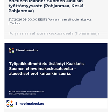
edelleen Manner-Suomen alhaisin
työttömyysaste (Pohjanmaa, Keski-
Pohjanmaa)
21.7.2026 08:00:00 EEST
|
Pohjanmaan elinvoimakeskus
|
Tiedote
Pohjanmaan elinvoimakeskusalueella (Pohjanmaa ja
Keski-Pohjanmaa) oli kesäkuun lopussa yhteensä 9
853 työtöntä työnhakijaa: Pohjanmaan maakunnassa 6
678 työtöntä työnhakijaa ja Keski-Pohjanmaan
maakunnassa 3 175 työtöntä työnhakijaa.
Pohjanmaalla työttömiä työnhakijoita oli 139
enemmän kuin vuotta aikaisemmin ja 978 enemmän
kuin edellisessä kuussa. Keski-Pohjanmaalla työttömiä
työnhakijoita oli 94 enemmän kuin vuotta
aikaisemmin ja 404 enemmän kuin edellisessä kuussa.
Pohjanmaalla on Manner-Suomen alhaisin
työttömyysaste, 7,8 %, ja Keski-Pohjanmaalla
työttömyysaste oli 10,3 %. Koko maassa vastaava
osuus on 12,8 %. Tiedot ilmenevät KEHA-keskuksen
Työnvälitystilastosta.