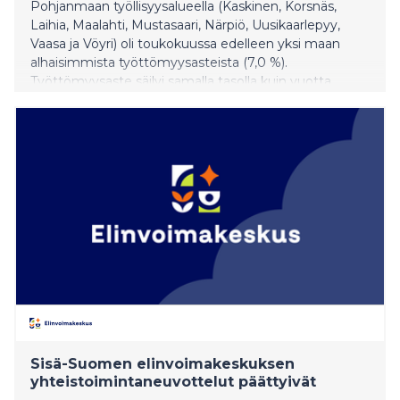
Pohjanmaan työllisyysalueella (Kaskinen, Korsnäs,
Laihia, Maalahti, Mustasaari, Närpiö, Uusikaarlepyy,
Vaasa ja Vöyri) oli toukokuussa edelleen yksi maan
alhaisimmista työttömyysasteista (7,0 %).
Työttömyysaste säilyi samalla tasolla kuin vuotta
aiemmin, ja laski 0,2 prosenttiyksikköä edelliskuuhun
verrattuna. Koko maan työttömyysaste oli
toukokuussa 11,9 %, ja se laski huhtikuusta 0,2
prosenttiyksikköä. Tiedot perustuvat KEHA-keskuksen
Työnvälitystilastoon.
Sisä-Suomen elinvoimakeskuksen
yhteistoimintaneuvottelut päättyivät