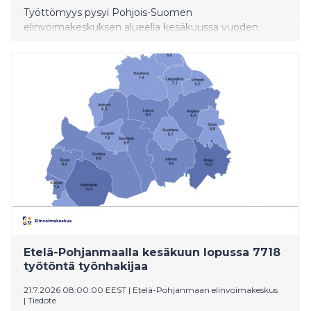
Työttömyys pysyi Pohjois-Suomen
elinvoimakeskuksen alueella kesäkuussa vuoden
takaista korkeammalla. Kainuun työttömyys nousi
viime vuodesta 10 % ja Pohjois-Pohjanmaan 5 %. Sekä
pitkäaikaistyöttömyys että nuorisotyöttömyys ovat
viime vuotta korkeammalla. Työvoiman kysyntä on
edelleen vähäistä.
Etelä-Pohjanmaalla kesäkuun lopussa 7718
työtöntä työnhakijaa
21.7.2026 08:00:00 EEST
|
Etelä-Pohjanmaan elinvoimakeskus
|
Tiedote