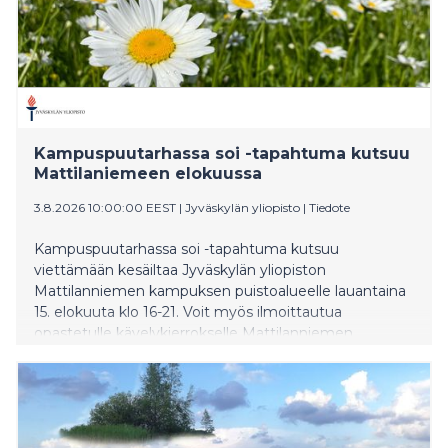
Kampuspuutarhassa soi -tapahtuma kutsuu
Mattilaniemeen elokuussa
3.8.2026 10:00:00 EEST
|
Jyväskylän yliopisto
|
Tiedote
Kampuspuutarhassa soi -tapahtuma kutsuu
viettämään kesäiltaa Jyväskylän yliopiston
Mattilanniemen kampuksen puistoalueelle lauantaina
15. elokuuta klo 16-21. Voit myös ilmoittautua
opastetulle kävelykierrokselle Mattilanniemen
puistoalueelle.