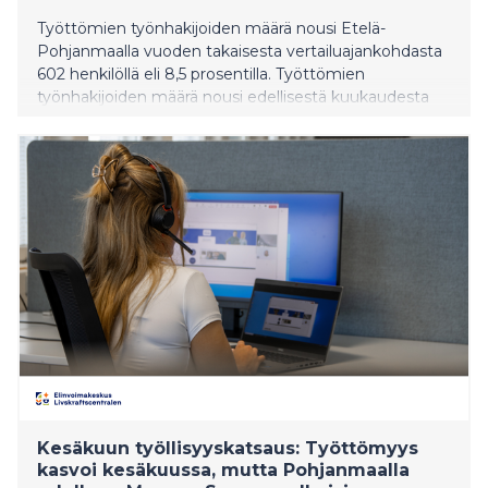
Työttömien työnhakijoiden määrä nousi Etelä-
Pohjanmaalla vuoden takaisesta vertailuajankohdasta
602 henkilöllä eli 8,5 prosentilla. Työttömien
työnhakijoiden määrä nousi edellisestä kuukaudesta
706 henkilöllä.
Kesäkuun työllisyyskatsaus: Työttömyys
kasvoi kesäkuussa, mutta Pohjanmaalla