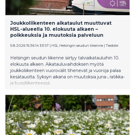
Joukkoliikenteen aikataulut muuttuvat
HSL-alueella 10. elokuuta alkaen –
poikkeuksia ja muutoksia palveluun
5.8.2026 15:36:14 EEST
|
HSL Helsingin seudun liikenne
|
Tiedote
Helsingin seudun liikenne siirtyy talviaikatauluihin 10.
elokuuta alkaen. Aikatauluvaihdoksen myötä
joukkoliikenteen vuorovälit tihenevät ja vuoroja palaa
kesätauolta. Syksyn aikana on muutoksia juna-, ratikka-
ja bussiliikenteessä.