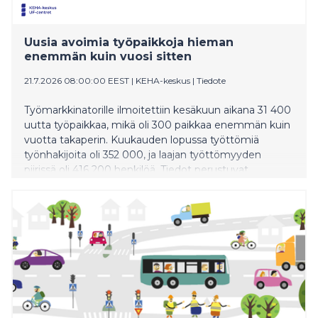
työpaikkaa enemmän kuin vuosi sitten.
Uusia avoimia työpaikkoja hieman
enemmän kuin vuosi sitten
21.7.2026 08:00:00 EEST
|
KEHA-keskus
|
Tiedote
Työmarkkinatorille ilmoitettiin kesäkuun aikana 31 400
uutta työpaikkaa, mikä oli 300 paikkaa enemmän kuin
vuotta takaperin. Kuukauden lopussa työttömiä
työnhakijoita oli 352 000, ja laajan työttömyyden
piirissä oli 416 200 henkilöä. Tiedot perustuvat
Työllisyys-, kehittämis- ja hallintokeskuksen (KEHA-
keskus) Työllisyyskatsaukseen.